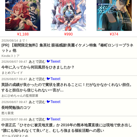
¥1,188
¥990
¥374
2026/08/14 まで！
[PR] 【期間限定無料】集英社 眼福感謝!美麗イケメン特集『椿町ロンリープラネ
ット』他
Kindleストア
🐦Tweet
あとで読む
2026/08/07 09:47
今年に入ってから何回風邪をひきましたか？
まとめブレイド
🐦Tweet
あとで読む
2026/08/07 09:47
英語の成績が良かったので賞状を渡されることに！だがなかなかくれない担任。
すると担任から信じられない一言が…
おにひめちゃんの監視部屋
🐦Tweet
あとで読む
2026/08/07 09:47
長時間勉強のコツ
怒り新党
🐦Tweet
あとで読む
2026/08/07 09:46
中居正広「ひそかに被災地支援」か 2016年の熊本地震直後には現地で炊き出し 
“誰にも知られなくて良い”と、むしろ強まる福祉活動への思い
ガールズVIPまとめ