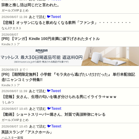
宗教と推し活は同じだと言われた。
ガールズVIPまとめ
🐦Tweet
あとで読む
2026/08/07 11:39
【悲報】オッサンになると飲めなくなる飲料「ファンタ」・・・・・・・・・
なんJクエスト
2026/08/07
[PR] 【マンガ】Kindle 100円未満に値下げされたタイトル
Kindleストア
2026/08/15 まで！
[PR] 【期間限定無料】小学館 『モラ夫から逃げたいだけだった』 単行本配信記
念!ニャンコミック特集!!
Kindleストア
🐦Tweet
あとで読む
2026/08/07 11:39
【悲報】女さん、生理の匂いを嗅ぎ分けられる男にイライラ⇒ｗｗｗ
うしみつ
🐦Tweet
あとで読む
2026/08/07 10:45
【動画】ショートスリーパー堀さん、対面で高須幹弥にキレる
ガールズVIPまとめ
🐦Tweet
あとで読む
2026/08/07 10:45
英語スラング「アスクホール」
ハムスター速報