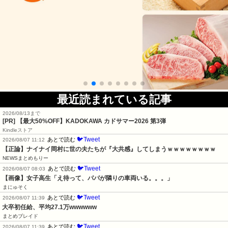
最近読まれている記事
2026/08/13まで
[PR]
【最大50%OFF】KADOKAWA カドサマー2026 第3弾
Kindleストア
🐦Tweet
あとで読む
2026/08/07 11:12
【正論】ナイナイ岡村に世の夫たちが『大共感』してしまうｗｗｗｗｗｗｗｗ
NEWSまとめもりー
🐦Tweet
あとで読む
2026/08/07 08:03
【画像】女子高生「え待って、パパが隣りの車両いる。。。」
まにゅそく
🐦Tweet
あとで読む
2026/08/07 11:39
大卒初任給、平均27.1万wwwwww
まとめブレイド
🐦Tweet
あとで読む
2026/08/07 11:39