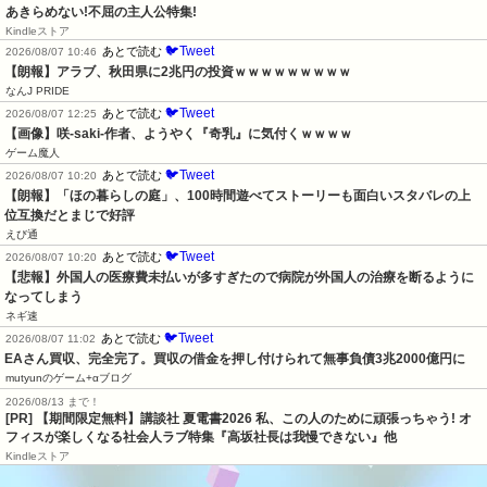
あきらめない!不屈の主人公特集!
Kindleストア
🐦Tweet
あとで読む
2026/08/07 10:46
【朗報】アラブ、秋田県に2兆円の投資ｗｗｗｗｗｗｗｗｗ
なんJ PRIDE
🐦Tweet
あとで読む
2026/08/07 12:25
【画像】咲-saki-作者、ようやく『奇乳』に気付くｗｗｗｗ
ゲーム魔人
🐦Tweet
あとで読む
2026/08/07 10:20
【朗報】「ほの暮らしの庭」、100時間遊べてストーリーも面白いスタバレの上
位互換だとまじで好評
えび通
🐦Tweet
あとで読む
2026/08/07 10:20
【悲報】外国人の医療費未払いが多すぎたので病院が外国人の治療を断るように
なってしまう
ネギ速
🐦Tweet
あとで読む
2026/08/07 11:02
EAさん買収、完全完了。買収の借金を押し付けられて無事負債3兆2000億円に
mutyunのゲーム+αブログ
2026/08/13 まで！
[PR] 【期間限定無料】講談社 夏電書2026 私、この人のために頑張っちゃう! オ
フィスが楽しくなる社会人ラブ特集『高坂社長は我慢できない』他
Kindleストア