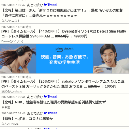
🐦Tweet
あとで読む
2026/08/07 09:47
【悲報】福田雄一さん「新ケロロに福田組が出ます！」→爆死 ちいかわの監督
「原作に忠実に」→爆売れｗｗｗｗｗｗｗｗｗｗ
なんJクエスト
2026/08/07 13:30時点
[PR] 【タイムセール】【44%OFF！】 Dyson(ダイソン) V12 Detect Slim Fluffy
コードレス掃除機 SV46 FF AM …
89650円
→ 49900円
Dyson(ダイソン)
2026/08/07 13:30時点
[PR] 【タイムセール】【20%OFF！】 nakato メゾンボワール フムス ひよこ豆
のペースト 2個 ガーリックをきかせた 瓶詰 おつまみ …
1258円
→ 1005円
株式会社nakato
🐦Tweet
あとで読む
2026/08/07 09:46
【悲報】NHK、性被害を訴えた職員の異動希望を前例踏襲で認めず
ネギ速
🐦Tweet
あとで読む
2026/08/07 09:46
【悲報】へずま、コロナに感染か
なんJ PRIDE