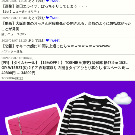
🐦Tweet
あとで読む
2026/08/07 12:15
【画像】池田エライザ、ぽっちゃりしてしまう・・・
【2ch】ニュー速クオリティ
🐦Tweet
あとで読む
2026/08/07 12:30
【動画】大阪府警のおっさん射殺映像が公開される。当然のように無抵抗だった
ことが発覚
痛いニュース(ﾉ∀`)
🐦Tweet
あとで読む
2026/08/07 12:25
【悲報】オキニの嬢に70回以上通ったらｗｗｗｗｗｗｗｗｗwwww
バズッター速報
2026/08/07 13:30時点
[PR] 【タイムセール】【15%OFF！】 TOSHIBA(東芝) 冷蔵庫 幅47.9㎝ 153L
GR-W15BZ1(K) 2ドア 自動霜取り 右開きタイプ ひとり暮らし 省スペース 耐…
40800円
→ 34800円
TOSHIBA(東芝)