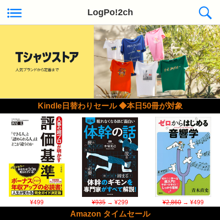
LogPo!2ch
Kindle日替わりセール ◆本日50冊が対象
¥499
¥935
→ ¥299
¥2,860
→ ¥499
Amazon タイムセール