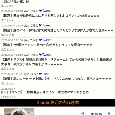
小説①『黒い家』他
Kindleストア
🐦Tweet
あとで読む
2026/08/07 13:10
【困惑】既女が独身男におにぎりを差し入れしようとした結果ｗｗｗｗ
気団まとめ
🐦Tweet
あとで読む
2026/08/07 12:50
【絶望】嫁のバイト仲間が家で終電逃した？リビングに男2人が寝てた理由ｗｗｗ
気団まとめ
🐦Tweet
あとで読む
2026/08/07 12:30
【深刻】7年間バーじン…彼の一言が今もトラウマな理由ｗｗｗｗ
気団まとめ
🐦Tweet
あとで読む
2026/08/07 12:10
【遺産トラブル】昭和のボロ家を「リフォームしてから相続させろ」と義弟嫁が
大暴言！義父ブチギレの結末がコレｗｗｗｗ
気団まとめ
🐦Tweet
あとで読む
2026/08/07 11:50
【衝撃】朝のコーヒーで上司に文句！？Aくんの信じられない要求とはｗｗｗｗ
気団まとめ
2026/08/07
[PR] 【マンガ】『秋田書店』高ポイント還元中のマンガまとめ
Kindleストア
Kindle 最近の売れ筋本