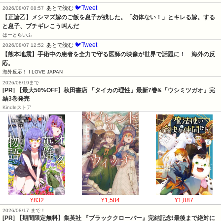
🐦Tweet
あとで読む
2026/08/07 08:57
【正論乙】メシマズ嫁のご飯を息子が残した。「勿体ない！」とキレる嫁。する
と息子、ブチギレこう叫んだ
はーとらいふ
🐦Tweet
あとで読む
2026/08/07 12:52
【熊本地震】手術中の患者を全力で守る医師の映像が世界で話題に！　海外の反
応。
海外反応！ I LOVE JAPAN
2026/08/19まで
[PR] 【最大50%OFF】秋田書店 「タイカの理性」最新7巻&「ウシミツガオ」完
結3巻発売
Kindleストア
¥832
¥1,584
¥1,887
2026/08/17 まで！
[PR] 【期間限定無料】集英社 『ブラッククローバー』完結記念!最後まで絶対に