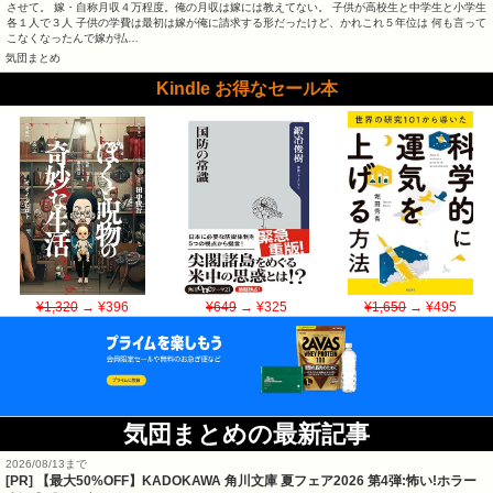
させて。 嫁・自称月収４万程度。俺の月収は嫁には教えてない。 子供が高校生と中学生と小学生
各１人で３人 子供の学費は最初は嫁が俺に請求する形だったけど、かれこれ５年位は 何も言って
こなくなったんで嫁が払…
気団まとめ
Kindle お得なセール本
¥1,320
→ ¥396
¥649
→ ¥325
¥1,650
→ ¥495
気団まとめの最新記事
2026/08/13まで
[PR] 【最大50%OFF】KADOKAWA 角川文庫 夏フェア2026 第4弾:怖い!ホラー