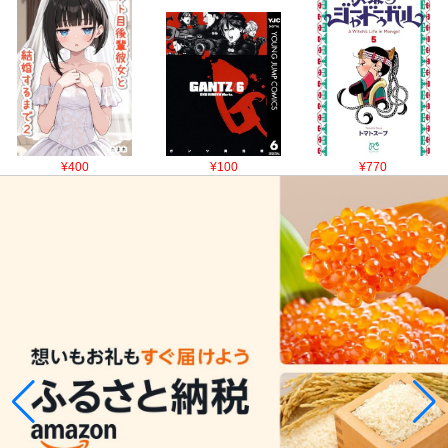
¥400
¥100
¥770