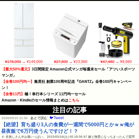
¥178,000
→ ¥149,000
¥27,800
→ ¥23,980
¥47,480
→ ¥9,980
【最大50%還元】
3日間限定 Amazon公式マンガ毎週末セール「アツいスポーツ
マンガ」
【全巻100円均一】
集英社 創業100周年記念『GANTZ』全巻100円キャンペー
ン！
【全巻11円】
極！単行本シリーズ 11円均一セール
Amazon・Kindleのセール情報まとめは
こちら
注目の記事
🐦Tweet
あとで読む
2026/05/10 21:30
【絶望】育ち盛り3人の食費が一週間で5000円とかｗｗ俺が
昼夜飯で6万円使うんですけど！？
4: 名無しさん＠お腹いっぱい。 2015/05/16(土) 00:18:56.97 嫁と険悪になっちまったんで質問