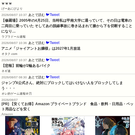
ｗｗｗ
げーあにびより
🐦Tweet
あとで読む
2026/08/07 10:37
【修羅場】2005年の4月25日、当時私は甲南大学に通っていて、その日は電車の
二両目に乗っていた そしてあの脱線事故に巻き込まれて膝から下を切断すること
になり…
ラブラドール速報
🐦Tweet
あとで読む
2026/08/07 10:36
アニメ「ジャイアントお嬢様」は2027年1月放送
オタク.com
🐦Tweet
あとで読む
2026/08/07 10:37
【悲報】前輪が2輪あるバイク
ネギ速
🐦Tweet
あとで読む
2026/08/07 08:30
ジャンプX公式さん、絶対にブロックしてはいけない人をブロックしてしま
う・・・
オレ的ゲーム速報＠刃
2026/08/07
[PR] 【安くてお得】Amazon プライベートブランド 食品・飲料・日用品・ペッ
ト用品などを安く
Amazon