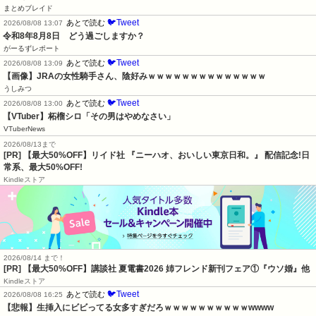
まとめブレイド
🐦Tweet
あとで読む
2026/08/08 13:07
令和8年8月8日　どう過ごしますか？
がーるずレポート
🐦Tweet
あとで読む
2026/08/08 13:09
【画像】JRAの女性騎手さん、陰好みｗｗｗｗｗｗｗｗｗｗｗｗｗｗ
うしみつ
🐦Tweet
あとで読む
2026/08/08 13:00
【VTuber】柘榴シロ「その男はやめなさい」
VTuberNews
2026/08/13まで
[PR] 【最大50%OFF】リイド社 『ニーハオ、おいしい東京日和。』 配信記念!日
常系、最大50%OFF!
Kindleストア
2026/08/14 まで！
[PR] 【最大50%OFF】講談社 夏電書2026 姉フレンド新刊フェア①『ウソ婚』他
Kindleストア
🐦Tweet
あとで読む
2026/08/08 16:25
【悲報】生挿入にビビってる女多すぎだろｗｗｗｗｗｗｗｗｗｗwwww