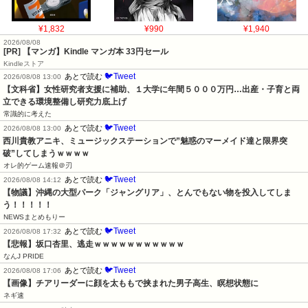
¥1,832
¥990
¥1,940
2026/08/08
[PR] 【マンガ】Kindle マンガ本 33円セール
Kindleストア
🐦Tweet
あとで読む
2026/08/08 13:00
【文科省】女性研究者支援に補助、１大学に年間５０００万円…出産・子育と両
立できる環境整備し研究力底上げ
常識的に考えた
🐦Tweet
あとで読む
2026/08/08 13:00
西川貴教アニキ、ミュージックステーションで”魅惑のマーメイド達と限界突
破”してしまうｗｗｗｗ
オレ的ゲーム速報＠刃
🐦Tweet
あとで読む
2026/08/08 14:12
【物議】沖縄の大型パーク「ジャングリア」、とんでもない物を投入してしま
う！！！！！
NEWSまとめもりー
🐦Tweet
あとで読む
2026/08/08 17:32
【悲報】坂口杏里、逃走ｗｗｗｗｗｗｗｗｗｗｗ
なんJ PRIDE
🐦Tweet
あとで読む
2026/08/08 17:06
【画像】チアリーダーに顔を太ももで挟まれた男子高生、瞑想状態に
ネギ速