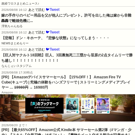
政経ワロスまとめニュース♪
🐦Tweet
あとで読む
2026/08/08 16:12
嫁の手作りのベビー用品を父が他人にプレゼント。許可を出した俺は嫁から非難
轟轟で離婚危機に...
浮気ちゃんねる
🐦Tweet
あとで読む
2026/08/08 16:12
【悲報】ドン・キホーテ、『悲惨な状態』になってしまう・・・・
NEWSまとめもりー
🐦Tweet
あとで読む
2026/08/08 16:12
【巨人対ヤクルト18回戦】巨人、3回裏無死二三塁から笹原の2点タイムリーで勝
ち越し！！！！！！！！！！！！！
なんじぇいスタジアム
2026/08/08 17:30時点
[PR] 【Amazonデバイスサマーセール】【15%OFF！】 Amazon Fire TV
Cube(キューブ) | 究極の体験をハンズフリーで | ストリーミングメディアプレイ
ヤー …
19980円
→ 16980円
Amazon
2026/08/20 まで！
[PR]
【最大65%OFF】Amazon公式 Kindle本 サマーセール第2弾（#マンガ・少
女）『スキル『台所召喚』はすごい！』『魔物をペット化する能力が目覚めまし