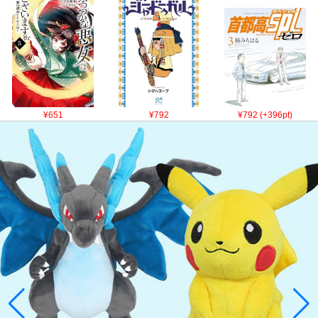
¥651
¥792
¥792 (+396pt)