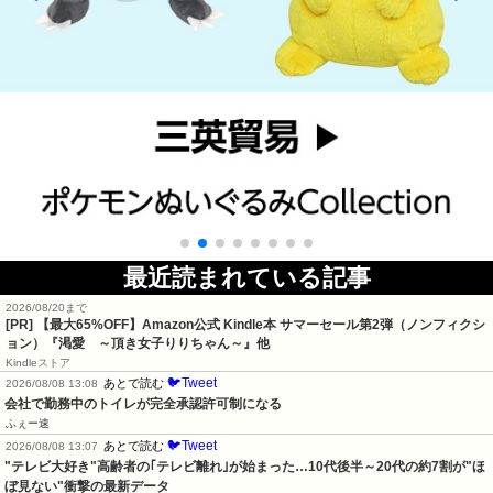
最近読まれている記事
2026/08/20まで
[PR]
【最大65%OFF】Amazon公式 Kindle本 サマーセール第2弾（ノンフィクシ
ョン）『渇愛 ～頂き女子りりちゃん～』他
Kindleストア
🐦Tweet
あとで読む
2026/08/08 13:08
会社で勤務中のトイレが完全承認許可制になる
ふぇー速
🐦Tweet
あとで読む
2026/08/08 13:07
"テレビ大好き"高齢者の｢テレビ離れ｣が始まった…10代後半～20代の約7割が"ほ
ぼ見ない"衝撃の最新データ