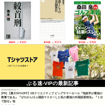
¥847
→ ¥300
¥748
→ ¥374
¥733
→ ¥366
ぶる速-VIPの最新記事
2026/08/20まで
[PR]
【最大50%OFF】SBクリエイティブ ビッグサマーセール『地政学が最強の
教養である』『ゼロから12ヵ国語マスターした私の最強の外国語習得法』『１分
で話せ』他