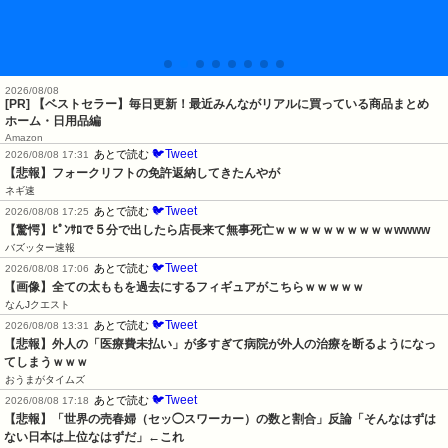
2026/08/08
[PR] 【ベストセラー】毎日更新！最近みんながリアルに買っている商品まとめ
ホーム・日用品編
Amazon
🐦Tweet
あとで読む
2026/08/08 17:31
【悲報】フォークリフトの免許返納してきたんやが
ネギ速
🐦Tweet
あとで読む
2026/08/08 17:25
【驚愕】ﾋﾟﾝｻﾛで５分で出したら店長来て無事死亡ｗｗｗｗｗｗｗｗｗｗwwww
バズッター速報
🐦Tweet
あとで読む
2026/08/08 17:06
【画像】全ての太ももを過去にするフィギュアがこちらｗｗｗｗｗ
なんJクエスト
🐦Tweet
あとで読む
2026/08/08 13:31
【悲報】外人の「医療費未払い」が多すぎて病院が外人の治療を断るようになっ
てしまうｗｗｗ
おうまがタイムズ
🐦Tweet
あとで読む
2026/08/08 17:18
【悲報】「世界の売春婦（セッ◯スワーカー）の数と割合」反論「そんなはずは
ない日本は上位なはずだ」←これ