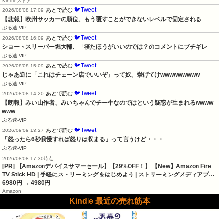
Kindleストア
🐦Tweet
あとで読む
2026/08/08 17:09
【悲報】欧州サッカーの順位、もう覆すことができないレベルで固定される
ぶる速-VIP
🐦Tweet
あとで読む
2026/08/08 16:09
ショートスリーパー堀大輔、「寝たほうがいいのでは？のコメントにブチギレ
ぶる速-VIP
🐦Tweet
あとで読む
2026/08/08 15:09
じゃあ逆に「これはチェーン店でいいぞ」って奴、挙げてけwwwwwwwww
ぶる速-VIP
🐦Tweet
あとで読む
2026/08/08 14:20
【朗報】みい山作者、みいちゃんでチー牛なのではという疑惑が生まれるwwww
www
ぶる速-VIP
🐦Tweet
あとで読む
2026/08/08 13:27
「怒ったら6秒我慢すれば怒りは収まる」って言うけど・・・
ぶる速-VIP
2026/08/08 17:30時点
[PR] 【Amazonデバイスサマーセール】【29%OFF！】 【New】Amazon Fire
TV Stick HD | 手軽にストリーミングをはじめよう | ストリーミングメディアプ…
6980円
→ 4980円
Amazon
Kindle 最近の売れ筋本