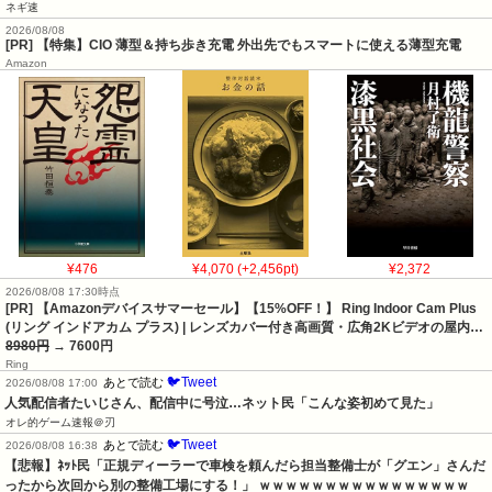
ネギ速
2026/08/08
[PR] 【特集】CIO 薄型＆持ち歩き充電 外出先でもスマートに使える薄型充電
Amazon
¥476
¥4,070 (+2,456pt)
¥2,372
2026/08/08 17:30時点
[PR] 【Amazonデバイスサマーセール】【15%OFF！】 Ring Indoor Cam Plus
(リング インドアカム プラス) | レンズカバー付き高画質・広角2Kビデオの屋内…
8980円
→ 7600円
Ring
🐦Tweet
あとで読む
2026/08/08 17:00
人気配信者たいじさん、配信中に号泣…ネット民「こんな姿初めて見た」
オレ的ゲーム速報＠刃
🐦Tweet
あとで読む
2026/08/08 16:38
【悲報】ﾈｯﾄ民「正規ディーラーで車検を頼んだら担当整備士が「グエン」さんだ
ったから次回から別の整備工場にする！」 ｗｗｗｗｗｗｗｗｗｗｗｗｗｗｗｗ