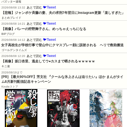
バズッター速報
🐦Tweet
あとで読む
2026/08/08 13:32
【悲報】ジャンポケ斉藤の妻、夫の求刑7年翌日にInstagram更新「楽しすぎた」
まとめブレイド
🐦Tweet
あとで読む
2026/08/08 14:21
【画像】バレーの狩野舞子さん、めっちゃえっちになる
BIPブログ
🐦Tweet
あとで読む
2026/08/08 14:12
女子高校生が学校行事で登山中にクマスプレー顔に誤射される　ヘリで救助搬送
ゴールデンタイムズ
🐦Tweet
あとで読む
2026/08/08 12:20
【画像】坂口杏里、逃走してウ●カスまで晒されるｗｗｗｗｗ
キニ速
2026/08/19まで
[PR] 【最大90%OFF】芳文社 『クールな氷上さんは迫りたい』ほか まんがタイ
ム8月新刊配信記念キャンペーン
Kindleストア