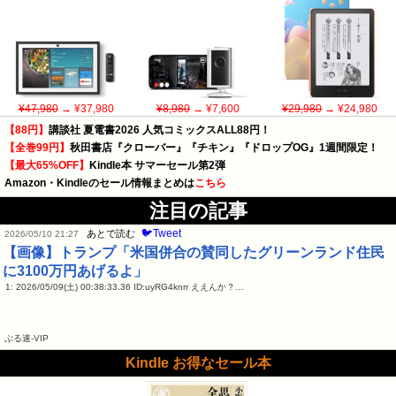
¥47,980
→ ¥37,980
¥8,980
→ ¥7,600
¥29,980
→ ¥24,980
【88円】
講談社 夏電書2026 人気コミックスALL88円！
【全巻99円】
秋田書店『クローバー』『チキン』『ドロップOG』1週間限定！
【最大65%OFF】
Kindle本 サマーセール第2弾
Amazon・Kindleのセール情報まとめは
こちら
注目の記事
🐦Tweet
あとで読む
2026/05/10 21:27
【画像】トランプ「米国併合の賛同したグリーンランド住民
に3100万円あげるよ」
1: 2026/05/09(土) 00:38:33.36 ID:uyRG4knrr ええんか？…
ぶる速-VIP
Kindle お得なセール本