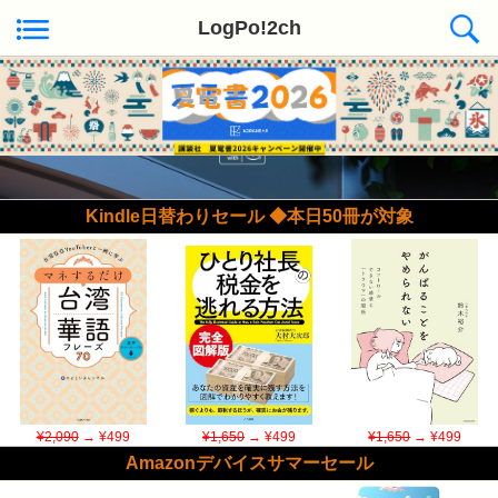
LogPo!2ch
Kindle日替わりセール ◆本日50冊が対象
¥2,090
→ ¥499
¥1,650
→ ¥499
¥1,650
→ ¥499
Amazonデバイスサマーセール