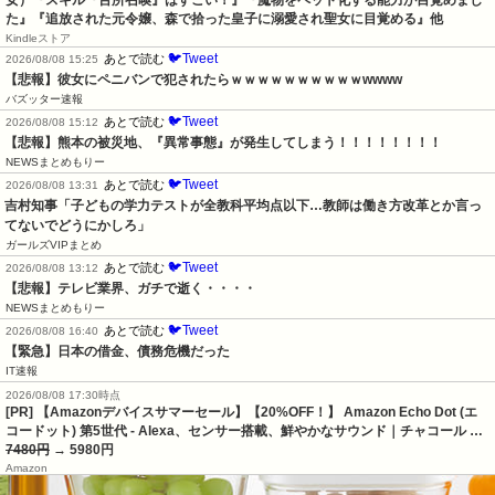
た』『追放された元令嬢、森で拾った皇子に溺愛され聖女に目覚める』他
Kindleストア
🐦Tweet
あとで読む
2026/08/08 15:25
【悲報】彼女にペニバンで犯されたらｗｗｗｗｗｗｗｗｗｗwwww
バズッター速報
🐦Tweet
あとで読む
2026/08/08 15:12
【悲報】熊本の被災地、『異常事態』が発生してしまう！！！！！！！！
NEWSまとめもりー
🐦Tweet
あとで読む
2026/08/08 13:31
吉村知事「子どもの学力テストが全教科平均点以下…教師は働き方改革とか言っ
てないでどうにかしろ」
ガールズVIPまとめ
🐦Tweet
あとで読む
2026/08/08 13:12
【悲報】テレビ業界、ガチで逝く・・・・
NEWSまとめもりー
🐦Tweet
あとで読む
2026/08/08 16:40
【緊急】日本の借金、債務危機だった
IT速報
2026/08/08 17:30時点
[PR] 【Amazonデバイスサマーセール】【20%OFF！】 Amazon Echo Dot (エ
コードット) 第5世代 - Alexa、センサー搭載、鮮やかなサウンド｜チャコール …
7480円
→ 5980円
Amazon