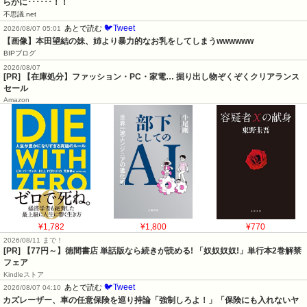
らかに･･････！！
不思議.net
🐦Tweet
あとで読む
2026/08/07 05:01
【画像】本田望結の妹、姉より暴力的なお乳をしてしまうwwwwww
BIPブログ
2026/08/07
[PR] 【在庫処分】ファッション・PC・家電… 掘り出し物ぞくぞくクリアランス
セール
Amazon
¥1,782
¥1,800
¥770
2026/08/11 まで！
[PR] 【77円～】徳間書店 単話版なら続きが読める! 「奴奴奴奴!」単行本2巻解禁
フェア
Kindleストア
🐦Tweet
あとで読む
2026/08/07 04:10
カズレーザー、車の任意保険を巡り持論「強制しろよ！」「保険にも入れないヤ