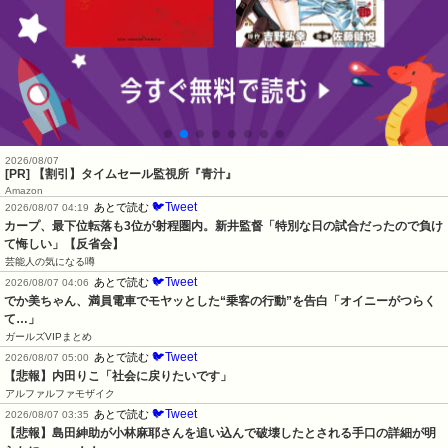
2026/08/07
[PR] 【割引】タイムセール監視所『青汁』
Amazon
🐦Tweet
あとで読む
2026/08/07 04:19
カープ、最下位転落も3位が射程圏内。新井監督「特別な日の試合だったので負け
て悔しい」【反省会】
芸能人の気になる噂
🐦Tweet
あとで読む
2026/08/07 04:06
でか美ちゃん、満員電車でモヤッとした“乗客の行動”を告白「オイニーがつらく
て…」
ガールズVIPまとめ
🐦Tweet
あとで読む
2026/08/07 05:00
【悲報】内田りこ「社会に戻りたいです」
アルファルファモザイク
🐦Tweet
あとで読む
2026/08/07 03:35
【悲報】島田紳助が小林麻耶さんを追い込んで破壊したとされる手口の詳細が明