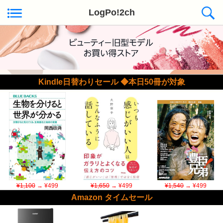
LogPo!2ch
Kindle日替わりセール ◆本日50冊が対象
¥1,100
→ ¥499
¥1,650
→ ¥499
¥1,540
→ ¥499
Amazon タイムセール