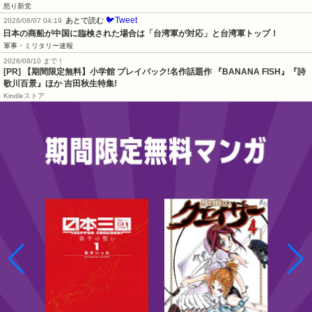
怒り新党
🐦Tweet
あとで読む
2026/08/07 04:19
日本の商船が中国に臨検された場合は「台湾軍が対応」と台湾軍トップ！
軍事・ミリタリー速報
2026/08/10 まで！
[PR] 【期間限定無料】小学館 プレイバック!名作話題作 『BANANA FISH』『詩
歌川百景』ほか 吉田秋生特集!
Kindleストア