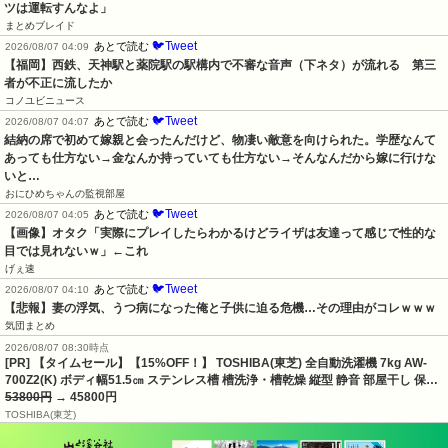
ツは運転すんなよ」
まとめブレイド
🐦Tweet
あとで読む
2026/08/07 04:09
【福岡】西鉄、天神駅と薬院駅の駅構内で不審な音声（下ネタ）が流れる　第三
者が不正に流したか
コノユビニュース
🐦Tweet
あとで読む
2026/08/07 04:07
結納の席で初めて嫁親と会ったんだけど、物凄い敵意を向けられた。学歴なんて
あっても仕方ない→金なんか持っていても仕方ない→そんなんだから嫁に行けな
いと…
おにひめちゃんの監視部屋
🐦Tweet
あとで読む
2026/08/07 04:05
【画像】オタク「実際にプレイしたらわかるけどライザは友達って感じで性的な
目では見れないｗ」←これ
げぇ速
🐦Tweet
あとで読む
2026/08/07 04:10
【悲報】妻の浮気、うつ病になった俺と子供に迫る危機…その理由がコレｗｗｗ
気団まとめ
2026/08/07 08:30時点
[PR] 【タイムセール】【15%OFF！】 TOSHIBA(東芝) 全自動洗濯機 7kg AW-
700Z2(K) ボディ幅51.5㎝ ステンレス槽 槽洗浄・槽乾燥 縦型 静音 部屋干し 保…
53800円
→ 45800円
TOSHIBA(東芝)