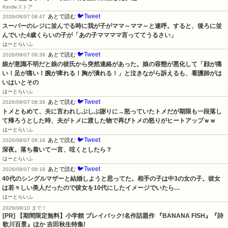
Kindleストア
🐦Tweet
あとで読む
2026/08/07 08:47
スーパーのレジに並んでる時に我が子がママ～ママ～と連呼。すると、後ろに並
んでいた4歳くらいの子が「あの子ママママ言っててうるさい」
はーとらいふ
🐦Tweet
あとで読む
2026/08/07 08:39
娘が意識不明だと娘の彼氏から突然連絡があった。娘の容態が悪化して「顔が痛
い！足が痛い！腕が痺れる！胸が潰れる！」と泣きながら訴えるも、看護師がは
いはいとその
はーとらいふ
🐦Tweet
あとで読む
2026/08/07 08:39
トメともめて、夫に言われしぶしぶ謝りに→怒っていたトメだが期限も一段落し
て帰ろうとした時、夫がトメに渡した物で再びトメの怒りがヒートアップｗｗ
はーとらいふ
🐦Tweet
あとで読む
2026/08/07 08:18
深夜。落ち着いて一言、呟くとしたら？
はーとらいふ
🐦Tweet
あとで読む
2026/08/07 08:18
40代のシングルマザーと結婚しようと思ってた。相手の子は中3の女の子。彼女
は若々しい美人だったので彼女を10代にしたイメージでいたら…
はーとらいふ
2026/08/10 まで！
[PR] 【期間限定無料】小学館 プレイバック!名作話題作 『BANANA FISH』『詩
歌川百景』ほか 吉田秋生特集!