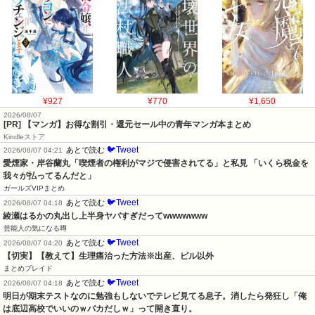
¥927
¥770
¥1,650
2026/08/07
[PR] 【マンガ】お得な割引・還元セール中の青年マンガ本まとめ
Kindleストア
🐦Tweet
あとで読む
2026/08/07 04:21
愛煙家・岸谷蘭丸「喫煙者の権利がマジで侵害されてる」と私見 「いくら税金を
我々が払ってるんだと」
ガールズVIPまとめ
🐦Tweet
あとで読む
2026/08/07 04:18
綾瀬はるかの丸出し上半身ヤバすぎだってwwwwwww
芸能人の気になる噂
🐦Tweet
あとで読む
2026/08/07 04:20
【切実】【教えて】生理痛治った方法※出産、ピル以外
まとめブレイド
🐦Tweet
あとで読む
2026/08/07 04:18
明日が期末テストなのに勉強もしないでテレビ見てる息子。消したら発狂し「俺
は底辺高校でいいのｗバカだしｗ」って開き直り。