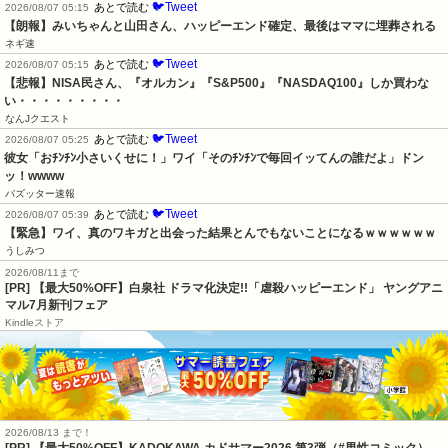
🐦Tweet
あとで読む
2026/08/07 05:15
【朗報】みいちゃんと山田さん、ハッピーエンド確定、最後はママに埋葬される
ネギ速
🐦Tweet
あとで読む
2026/08/07 05:15
【悲報】NISA民さん、『オルカン』『S&P500』『NASDAQ100』しか買わな
い・・・・・・・・・
なんJクエスト
🐦Tweet
あとで読む
2026/08/07 05:25
彼女「おﾁﾝﾁﾝ小さいくせに！」ワイ「そのﾁﾝﾁﾝで毎回イッてんの誰だよ」ドン
ッ！wwww
バズッター速報
🐦Tweet
あとで読む
2026/08/07 05:39
【緊急】ワイ、真のワキガと出会った結果とんでもないことになるｗｗｗｗｗｗ
うしみつ
2026/08/11まで
[PR] 【最大50%OFF】白泉社 ドラマ化決定!!「虐殺ハッピーエンド」 ヤングアニ
マル7月新刊フェア
Kindleストア
2026/08/13 まで！