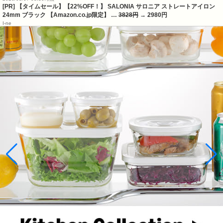
[PR] 【タイムセール】【22%OFF！】 SALONIA サロニア ストレートアイロン
24mm ブラック 【Amazon.co.jp限定】 …
3828円
→ 2980円
I-ne