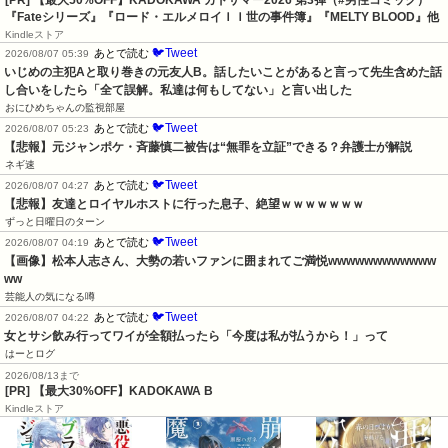
[PR]
【最大50%OFF】KADOKAWA カドサマー2026 第3弾（#男性コミック）
『Fateシリーズ』『ロード・エルメロイＩＩ世の事件簿』『MELTY BLOOD』他
Kindleストア
🐦Tweet
あとで読む
2026/08/07 05:39
いじめの主犯Aと取り巻きの元友人B。話したいことがあると言って先生含めた話
し合いをしたら「全て誤解。私達は何もしてない」と言い出した
おにひめちゃんの監視部屋
🐦Tweet
あとで読む
2026/08/07 05:23
【悲報】元ジャンポケ・斉藤慎二被告は“無罪を立証”できる？弁護士が解説
ネギ速
🐦Tweet
あとで読む
2026/08/07 04:27
【悲報】友達とロイヤルホストに行った息子、絶望ｗｗｗｗｗｗｗ
ずっと日曜日のターン
🐦Tweet
あとで読む
2026/08/07 04:19
【画像】松本人志さん、大勢の若いファンに囲まれてご満悦wwwwwwwwwwww
ww
芸能人の気になる噂
🐦Tweet
あとで読む
2026/08/07 04:22
女とサシ飲み行ってワイが全額払ったら「今度は私が払うから！」って
はーとログ
2026/08/13まで
[PR] 【最大30%OFF】KADOKAWA B
Kindleストア