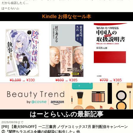
だから会話したく…
はーとらいふ
Kindle お得なセール本
¥1,100
→ ¥330
¥693
→ ¥385
¥770
→ ¥385
はーとらいふの最新記事
2026/08/09まで
[PR] 【最大50%OFF】一二三書房 ノヴァコミックス7月 新刊配信キャンペーン
②『闇堕ちラスボス令嬢の幼馴染に転生した』他