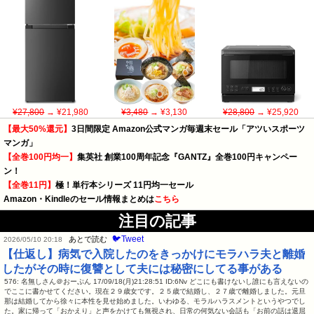
¥27,800
→ ¥21,980
¥3,480
→ ¥3,130
¥28,800
→ ¥25,920
【最大50%還元】
3日間限定 Amazon公式マンガ毎週末セール「アツいスポーツ
マンガ」
【全巻100円均一】
集英社 創業100周年記念『GANTZ』全巻100円キャンペー
ン！
【全巻11円】
極！単行本シリーズ 11円均一セール
Amazon・Kindleのセール情報まとめは
こちら
注目の記事
🐦Tweet
あとで読む
2026/05/10 20:18
【仕返し】病気で入院したのをきっかけにモラハラ夫と離婚
したがその時に復讐として夫には秘密にしてる事がある
576: 名無しさん＠おーぷん 17/09/18(月)21:28:51 ID:6Nv どこにも書けないし誰にも言えないの
でここに書かせてください。現在２９歳女です。２５歳で結婚し、２７歳で離婚しました。元旦
那は結婚してから徐々に本性を見せ始めました。いわゆる、モラルハラスメントというやつでし
た。家に帰って「おかえり」と声をかけても無視され、日常の何気ない会話も「お前の話は退屈