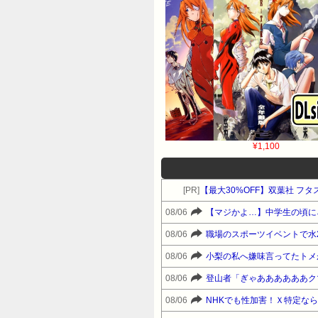
¥1,100
[PR]
【最大30%OFF】双葉社 フ
08/06
08/06
08/06
08/06
登山者「ぎゃああああああク
08/06
NHKでも性加害！Ｘ特定な