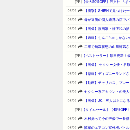
[PR]
【最大50%OFF】芳文社 『
08/06
【衝撃】SHIENで見つけ
08/06
08/06
【画像】漫画家・桂正和の描
08/06
【速報】ちんこ4cmしかな
08/06
二軍で無双状態の山川穂高さ
[PR]
【ベストセラー】毎日更新！
08/06
【画像】 セクシー女優・谷
08/06
【悲報】ディズニーランドさ
08/06
【動画】チャリカス、ブレー
08/06
08/06
【画像】JK、三人以上にな
[PR]
08/06
木村昴って今の声優で一番儲
08/06
隣家のエアコン室外機バトル