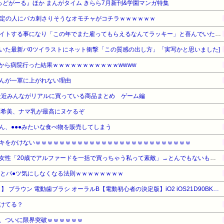
ばっどがーる』ほか まんがタイム きらら7月新刊&学園マンガ特集
た一定の人にバカ刺さりそうなオモチャがコチラｗｗｗｗｗｗ
母が近所の個人経営の店でバイトする事になり「この年でまた雇ってもらえるなんてラッキー」と喜んでいたものの、雇われた理由が…
いた最新パ0ツイラストにネット衝撃「この質感の出し方」「実写かと思いました]
いから病院行った結果ｗｗｗｗｗｗｗｗｗｗｗwwww
んが一軍に上がれない理由
最近みんながリアルに買っている商品まとめ ゲーム編
原希美、ナマ乳が最高にヌケるぞ
ん、●●●みたいな食べ物を販売してしまう
キをかけないｗｗｗｗｗｗｗｗｗｗｗｗｗｗｗｗｗｗｗｗｗｗｗｗｗｗ
セクシー系アカウントの美人女性「20歳でアルファードを一括で買っちゃう私って素敵」→とんでもないものが映り込んでしまい、終わる
るとパ●ツ気にしなくなる法則ｗｗｗｗｗｗｗｗ
【タイムセール】【45%OFF！】 ブラウン 電動歯ブラシ オーラルB【電動初心者の決定版】iO2 iOS21D90BK ブラック 防水 歯科医推奨No.1ブランド【Amazon.co.jp 限定】
けてる？
、ついに限界突破ｗｗｗｗｗｗ