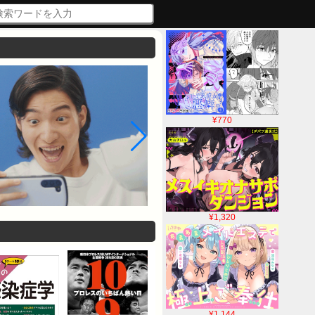
¥770
¥1,320
¥1,144