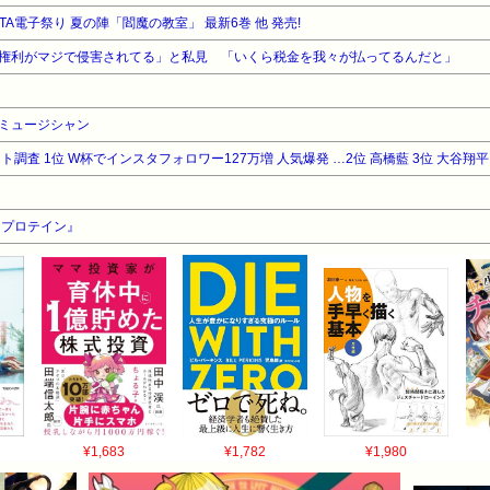
ITA電子祭り 夏の陣「閻魔の教室」 最新6巻 他 発売!
権利がマジで侵害されてる」と私見 「いくら税金を我々が払ってるんだと」
ミュージシャン
調査 1位 W杯でインスタフォロワー127万増 人気爆発 …2位 高橋藍 3位 大谷翔平
『プロテイン』
¥1,683
¥1,782
¥1,980