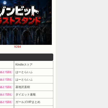
¥264
Kindleストア
はーとらいふ
あとで読む
はーとらいふ
あとで読む
基地沢直樹
あとで読む
ダイエット速報
あとで読む
ガールズVIPまとめ
あとで読む