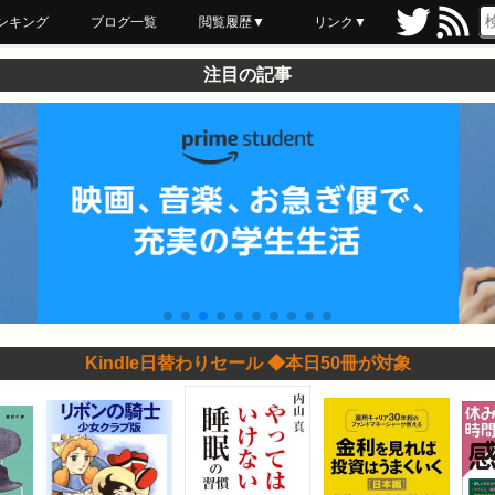
ンキング
ブログ一覧
閲覧履歴▼
リンク▼
ブックマーク
最近読んだ
あとで読む
ネットスーパー
飲食店舗用品
セール情報
注目の記事
Kindle日替わりセール ◆本日50冊が対象