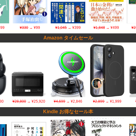
99
¥330
→ ¥99
¥1,045
→ ¥399
¥1,848
→ ¥499
¥2
Amazon タイムセール
80
¥28,800
→ ¥25,920
¥4,699
→ ¥2,846
¥2,899
→ ¥1,999
Kindle お得なセール本