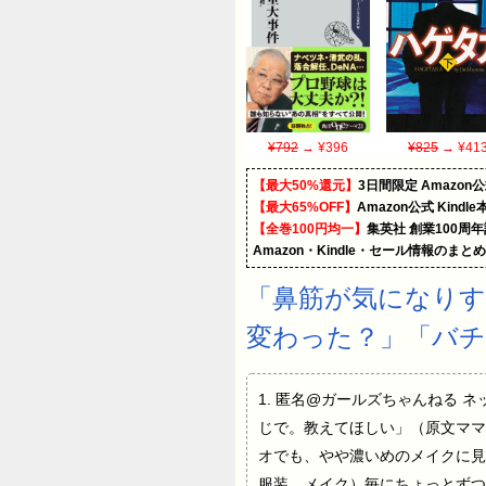
¥792
→ ¥396
¥825
→ ¥41
【最大50%還元】
3日間限定 Amaz
【最大65%OFF】
Amazon公式 Kind
【全巻100円均一】
集英社 創業100周
Amazon・Kindle・セール情報のまと
「鼻筋が気になりす
変わった？」「バ
1. 匿名@ガールズちゃんねる
じで。教えてほしい」（原文ママ
オでも、やや濃いめのメイクに見
服装、メイク）毎にちょっとずつ