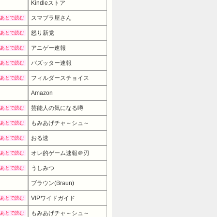
Kindleストア
スマブラ屋さん
あとで読む
怒り新党
あとで読む
アニゲー速報
あとで読む
バズッター速報
あとで読む
フィルダースチョイス
あとで読む
Amazon
芸能人の気になる噂
あとで読む
もみあげチャ～シュ～
あとで読む
おる速
あとで読む
オレ的ゲーム速報＠刃
あとで読む
うしみつ
あとで読む
ブラウン(Braun)
11880円
→ 6480円 （
VIPワイドガイド
あとで読む
もみあげチャ～シュ～
あとで読む