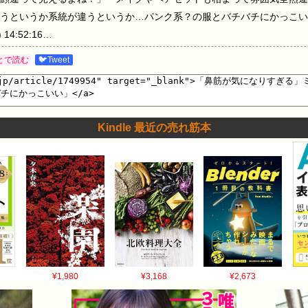
うというか系統が違うというか…パンク系？の服とバチバチにかっこい
14:52:16…
とで読む
🐦Tweet
Kindle 最近の売れ筋本
¥1,980
¥3,168
¥2,673