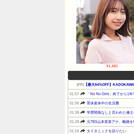
¥1,480
[PR]
【最大94%OFF】KADOKAWA&
01:57
「No No Girls」終了か
01:50
育休産休中の生活費
01:39
01:29
元TBS山本里菜アナ、離婚
01:19
タイタニックを語りたい