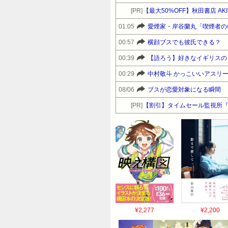
[PR]
【最大50%OFF】秋田書店 AK
01:05
愛煙家・岸谷蘭丸「喫煙者の
00:57
横顔ブスでも彼氏できる？
00:39
【語ろう】好きなイギリスの
00:29
中村敬斗 かっこいいアスリート
08/06
ブスが恋愛対象になる瞬間
[PR]
【割引】タイムセール監視所
¥2,277
¥2,200