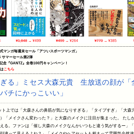
3
¥1,848
→ ¥499
¥499
→ ¥264
¥770
→ ¥385
on公式マンガ毎週末セール「アツいスポーツマンガ」
le本 サマーセール第2弾
年記念『GANTZ』全巻100円キャンペーン！
めは
こちら
ぎる」ミセス大森元貴 生放送の顔が「
チバチにかっこいい」
 ネット上では「大森さんの鼻筋が気になりすぎる」「タイプすぎ」「大
）「メイクさん変わった？」と大森のメイクに注目が集まった。 たし
える。ファンは「催し大森のメイクなんかいつもと違う気がするー」「
顔違って見えるよね？」「メイクやヘアセットも相まって雰囲気全然違