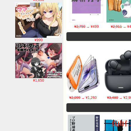
¥2,750
→ ¥499
¥2,911
→ ¥4
¥990
¥1,650
¥2,099
→ ¥1,260
¥3,480
→ ¥2,9