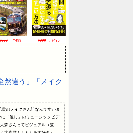
¥990
→ ¥499
¥990
→ ¥495
全然違う」「メイク
森元貴のメイクさん誰なんですかま
かに「催し」のミュージックビデ
大森さんってビジュアル（髪、
う大森君！！とりあず好き」