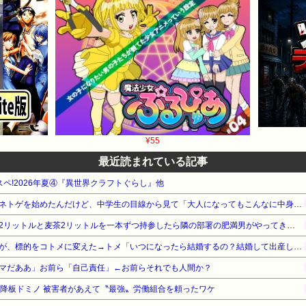
¥55
最近読まれている記事
タスペ!2026年夏④『異世界クラフトぐらし』他
【マジかよ…】中学生の頃にネトゲを始めたんだけど、中学生の目線から見て「大人になってもこんなに中身幼いの！？」って人がいて衝撃だった…
職場のスポーツイベントで水2リットルと麦茶2リットルを一本ずつ持参したら隣の部署の肥満男がやってきて…
小梨の私へ嫌味言ってたトメが、標的をコトメに変えた→トメ「いつになったら結婚するの？結婚して出産してようやく一人前よ」普段はスルーするコトメだったが…
マだああ」お前ら「自己責任」←お前らそれでも人間か？
ら降板ドミノ 被害者があえて〝最強〟労働組合を頼ったワケ