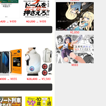
,420
→ ¥499
¥2,200
→ ¥499
¥1,650
¥693
¥999
→ ¥655
¥26,499
→ ¥5,580