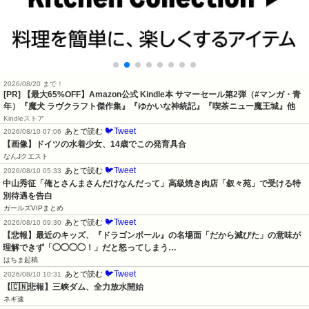
2026/08/20 まで！
[PR]
【最大65%OFF】Amazon公式 Kindle本 サマーセール第2弾（#マンガ・青
年）『魔犬 ラヴクラフト傑作集』『ゆかいな神統記』『喫茶ニュー魔王城』他
Kindleストア
🐦Tweet
あとで読む
2026/08/10 07:06
【画像】ドイツの水着少女、14歳でこの発育具合
なんJクエスト
🐦Tweet
あとで読む
2026/08/10 05:33
中山秀征「俺とさんまさんだけなんだって」高級焼き肉店「叙々苑」で受ける特
別待遇を告白
ガールズVIPまとめ
🐦Tweet
あとで読む
2026/08/10 09:30
【悲報】最近のキッズ、『ドラゴンボール』の名場面「だから滅びた」の意味が
理解できず「◯◯◯◯！」だと怒ってしまう…
はちま起稿
🐦Tweet
あとで読む
2026/08/10 10:31
【🇨🇳悲報】三峡ダム、全力放水開始
ネギ速