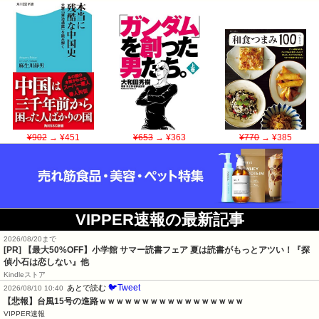
¥902
→ ¥451
¥653
→ ¥363
¥770
→ ¥385
VIPPER速報の最新記事
2026/08/20まで
[PR]
【最大50%OFF】小学館 サマー読書フェア 夏は読書がもっとアツい！『探
偵小石は恋しない』他
Kindleストア
🐦Tweet
あとで読む
2026/08/10 10:40
【悲報】台風15号の進路ｗｗｗｗｗｗｗｗｗｗｗｗｗｗｗｗｗ
VIPPER速報