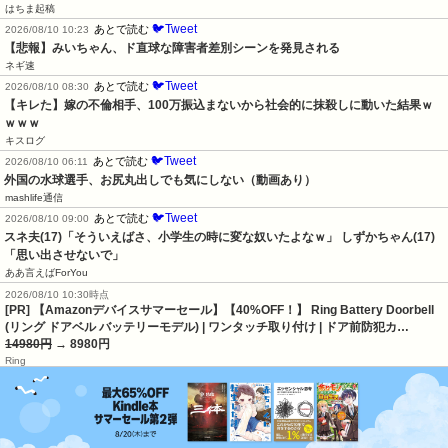
はちま起稿
🐦Tweet
あとで読む
2026/08/10 10:23
【悲報】みいちゃん、ド直球な障害者差別シーンを発見される
ネギ速
🐦Tweet
あとで読む
2026/08/10 08:30
【キレた】嫁の不倫相手、100万振込まないから社会的に抹殺しに動いた結果ｗ
ｗｗｗ
キスログ
🐦Tweet
あとで読む
2026/08/10 06:11
外国の水球選手、お尻丸出しでも気にしない（動画あり）
mashlife通信
🐦Tweet
あとで読む
2026/08/10 09:00
スネ夫(17)「そういえばさ、小学生の時に変な奴いたよなｗ」 しずかちゃん(17)
「思い出させないで」
ああ言えばForYou
2026/08/10 10:30時点
[PR] 【Amazonデバイスサマーセール】【40%OFF！】 Ring Battery Doorbell
(リング ドアベル バッテリーモデル) | ワンタッチ取り付け | ドア前防犯カ…
14980円
→ 8980円
Ring