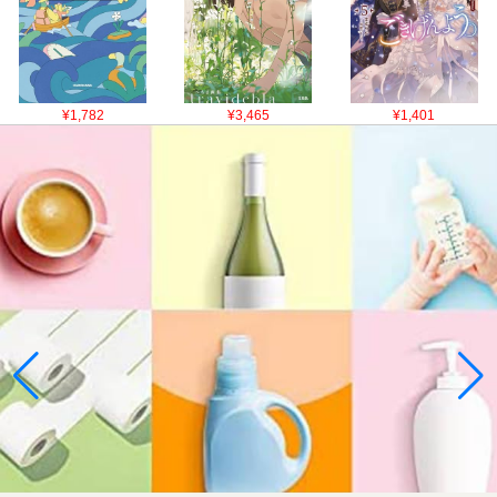
¥1,782
¥3,465
¥1,401