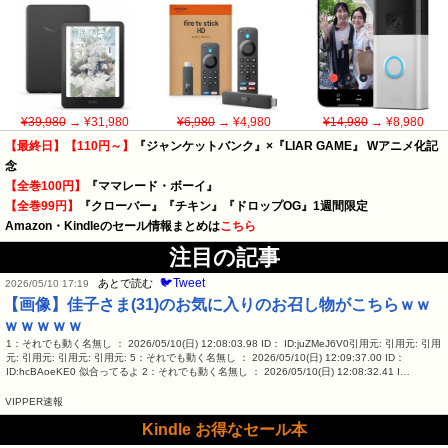
¥39,980
→ ¥31,980
¥6,980
→ ¥4,980
¥14,980
→ ¥8,980
【最終日】【110円～】
『ジャンケットバンク』×『LIAR GAME』 Wアニメ化記
念
【全巻100円】
『ママレード・ボーイ』
【全巻99円】
『クローバー』『チキン』『ドロップOG』1週間限定
Amazon・Kindleのセール情報まとめは
こちら
注目の記事
🐦Tweet
あとで読む
2026/05/10 17:19
【画像】佳子さま(31)のお気に入りのお召し物がこちらｗｗ
ｗｗｗｗｗ
1：それでも動く名無し ： 2026/05/10(日) 12:08:03.98 ID： ID:juZMeJ6V0引用元: 引用元: 引用
元: 引用元: 引用元: 引用元: 5：それでも動く名無し ： 2026/05/10(日) 12:09:37.00 ID：
ID:hcBAoeKE0 似合ってるよ 2：それでも動く名無し ： 2026/05/10(日) 12:08:32.41 I…
VIPPER速報
Kindle お得なセール本