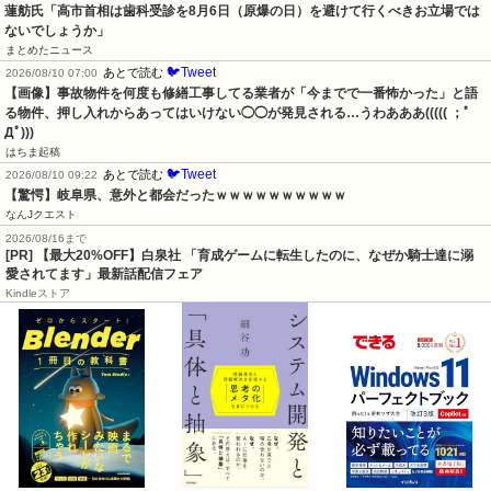
蓮舫氏「高市首相は歯科受診を8月6日（原爆の日）を避けて行くべきお立場では
ないでしょうか」
まとめたニュース
🐦Tweet
あとで読む
2026/08/10 07:00
【画像】事故物件を何度も修繕工事してる業者が「今までで一番怖かった」と語
る物件、押し入れからあってはいけない◯◯が発見される…うわあああ((((( ；ﾟ
Дﾟ)))
はちま起稿
🐦Tweet
あとで読む
2026/08/10 09:22
【驚愕】岐阜県、意外と都会だったｗｗｗｗｗｗｗｗｗｗ
なんJクエスト
2026/08/16まで
[PR] 【最大20%OFF】白泉社 「育成ゲームに転生したのに、なぜか騎士達に溺
愛されてます」最新話配信フェア
Kindleストア