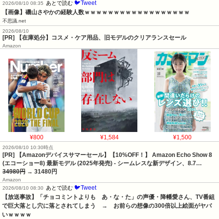
🐦Tweet
あとで読む
2026/08/10 08:35
【画像】磯山さやかの経験人数ｗｗｗｗｗｗｗｗｗｗｗｗｗｗｗｗｗｗ
不思議.net
2026/08/10
[PR] 【在庫処分】コスメ・ケア用品、旧モデルのクリアランスセール
Amazon
¥800
¥1,584
¥1,500
2026/08/10 10:30時点
[PR] 【Amazonデバイスサマーセール】【10%OFF！】 Amazon Echo Show 8
(エコーショー8) 最新モデル (2025年発売) - シームレスな新デザイン、8.7…
34980円
→ 31480円
Amazon
🐦Tweet
あとで読む
2026/08/10 08:30
【放送事故】「チョコミントよりも　あ・な・た」の声優・降幡愛さん、TV番組
で巨大落とし穴に落とされてしまう　→　お前らの想像の300倍以上絵面がヤバ
いｗｗｗｗ