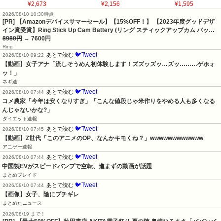
¥2,673
¥2,156
¥1,595
2026/08/10 10:30時点
[PR] 【Amazonデバイスサマーセール】【15%OFF！】 【2023年度グッドデザ
イン賞受賞】Ring Stick Up Cam Battery (リング スティックアップカム バッ…
8980円
→ 7600円
Ring
🐦Tweet
あとで読む
2026/08/10 09:22
【動画】女子アナ「流しそうめん初体験します！ズズッズッ…ズッ………ゲホォ
ッ！」
ネギ速
🐦Tweet
あとで読む
2026/08/10 07:44
コメ農家「今年は安くなりすぎ」「こんな値段じゃ米作りをやめる人も多くなる
んじゃないかな?」
ダイエット速報
🐦Tweet
あとで読む
2026/08/10 07:45
【動画】Z世代「このアニメのOP、なんかキモくね？」wwwwwwwwwwww
アニゲー速報
🐦Tweet
あとで読む
2026/08/10 07:44
中国製EVがスピードバンプで空転、進まずの動画が話題
まとめブレイド
🐦Tweet
あとで読む
2026/08/10 07:44
【画像】女子、陰にブチギレ
まとめたニュース
2026/08/19 まで！