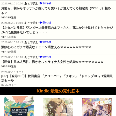
🐦Tweet
あとで読む
2026/08/10 10:00
お前ら、朝からオッサンが握って可愛い子が運んでくる朝定食（2200円）頼め
る？
VIPPER速報
🐦Tweet
あとで読む
2026/08/10 09:10
【ネタバレ注意】ワンピース最新話のルフィさん、死にかけを助けてもらったジ
ジイに悪態を吐いてしまう・・・
VIPPER速報
🐦Tweet
あとで読む
2026/08/10 08:45
酒飲むのにガチで最高なチェーン店教えろｗｗｗｗｗｗｗｗｗｗ
VIPPER速報
🐦Tweet
あとで読む
2026/08/10 08:10
【画像】日本人男性、激かわウクライナ人女性と結婚ｗｗｗｗｗｗｗｗｗ
VIPPER速報
2026/08/13 まで！
[PR]
【全巻99円】秋田書店 『クローバー』『チキン』『ドロップOG』1週間限
定セール
Kindleストア
Kindle 最近の売れ筋本