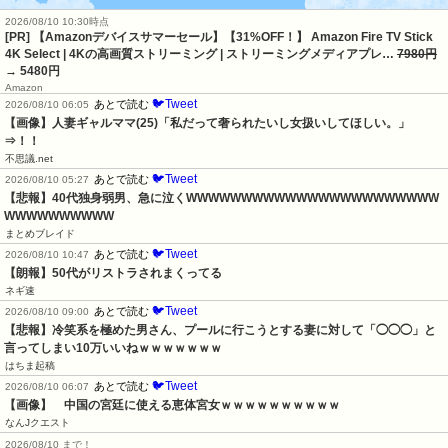
2026/08/10 10:30時点
[PR] 【Amazonデバイスサマーセール】【31%OFF！】 Amazon Fire TV Stick
4K Select | 4Kの高画質ストリーミング | ストリーミングメディアプレ…
7980円
→ 5480円
Amazon
🐦Tweet
あとで読む
2026/08/10 06:05
【画像】人妻ギャルママ(25)「私だって奢られたいし女扱いしてほしい。」
⇒！！
不思議.net
🐦Tweet
あとで読む
2026/08/10 05:27
【悲報】40代独身弱男、急に泣くWWWWWWWWWWWWWWWWWWWWWWW
WWWWWWWWWW
まとめブレイド
🐦Tweet
あとで読む
2026/08/10 10:47
【朗報】50代がリストラされまくってる
ネギ速
🐦Tweet
あとで読む
2026/08/10 09:00
【悲報】冷笑系を極めた男さん、プールに行こうとする妻に対して「◯◯◯」と
言ってしまい10万いいねｗｗｗｗｗｗｗ
はちま起稿
🐦Tweet
あとで読む
2026/08/10 06:07
【画像】　中国の宮廷に使える恵体宮女ｗｗｗｗｗｗｗｗｗｗ
なんJクエスト
2026/08/10 まで！