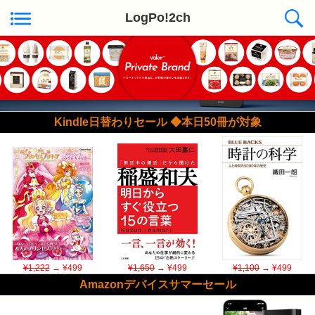
LogPo!2ch
Kindle日替わりセール ◆本日50冊が対象
¥1,222
→ ¥499
¥1,650
→ ¥499
¥1,100
→ ¥499
Amazonデバイスサマーセール