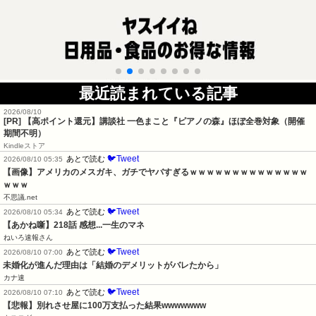
最近読まれている記事
2026/08/10
[PR]
【高ポイント還元】講談社 一色まこと『ピアノの森』ほぼ全巻対象（開催
期間不明）
Kindleストア
🐦Tweet
あとで読む
2026/08/10 05:35
【画像】アメリカのメスガキ、ガチでヤバすぎるｗｗｗｗｗｗｗｗｗｗｗｗｗｗ
ｗｗｗ
不思議.net
🐦Tweet
あとで読む
2026/08/10 05:34
【あかね噺】218話 感想...一生のマネ
ねいろ速報さん
🐦Tweet
あとで読む
2026/08/10 07:00
未婚化が進んだ理由は「結婚のデメリットがバレたから」
カナ速
🐦Tweet
あとで読む
2026/08/10 07:10
【悲報】別れさせ屋に100万支払った結果wwwwwww