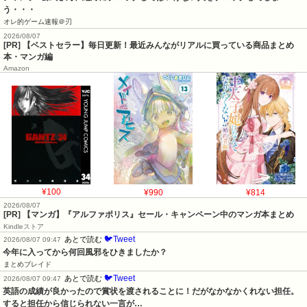
う・・・
オレ的ゲーム速報＠刃
2026/08/07
[PR] 【ベストセラー】毎日更新！最近みんながリアルに買っている商品まとめ
本・マンガ編
Amazon
¥100
¥990
¥814
2026/08/07
[PR] 【マンガ】『アルファポリス』セール・キャンペーン中のマンガ本まとめ
Kindleストア
🐦Tweet
あとで読む
2026/08/07 09:47
今年に入ってから何回風邪をひきましたか？
まとめブレイド
🐦Tweet
あとで読む
2026/08/07 09:47
英語の成績が良かったので賞状を渡されることに！だがなかなかくれない担任。
すると担任から信じられない一言が…