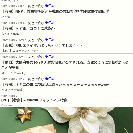
Kindleストア
🐦Tweet
あとで読む
2026/08/07 09:46
【悲報】NHK、性被害を訴えた職員の異動希望を前例踏襲で認めず
ネギ速
🐦Tweet
あとで読む
2026/08/07 09:46
【悲報】へずま、コロナに感染か
なんJ PRIDE
🐦Tweet
あとで読む
2026/08/07 12:15
【画像】池田エライザ、ぽっちゃりしてしまう・・・
【2ch】ニュー速クオリティ
🐦Tweet
あとで読む
2026/08/07 12:30
【動画】大阪府警のおっさん射殺映像が公開される。当然のように無抵抗だった
ことが発覚
痛いニュース(ﾉ∀`)
🐦Tweet
あとで読む
2026/08/07 12:25
【悲報】オキニの嬢に70回以上通ったらｗｗｗｗｗｗｗｗｗwwww
バズッター速報
2026/08/07
[PR] 【特集】Amazon フィットネス特集
Amazon