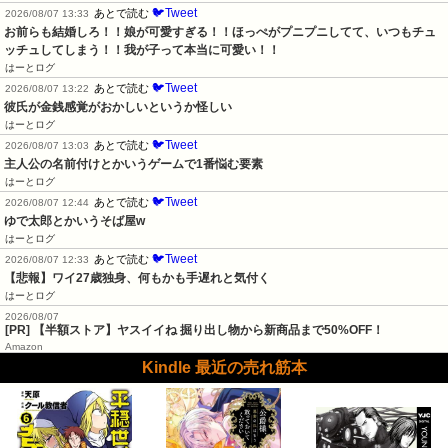
🐦Tweet
あとで読む
2026/08/07 13:33
お前らも結婚しろ！！娘が可愛すぎる！！ほっぺがプニプニしてて、いつもチュ
ッチュしてしまう！！我が子って本当に可愛い！！
はーとログ
🐦Tweet
あとで読む
2026/08/07 13:22
彼氏が金銭感覚がおかしいというか怪しい
はーとログ
🐦Tweet
あとで読む
2026/08/07 13:03
主人公の名前付けとかいうゲームで1番悩む要素
はーとログ
🐦Tweet
あとで読む
2026/08/07 12:44
ゆで太郎とかいうそば屋w
はーとログ
🐦Tweet
あとで読む
2026/08/07 12:33
【悲報】ワイ27歳独身、何もかも手遅れと気付く
はーとログ
2026/08/07
[PR] 【半額ストア】ヤスイイね 掘り出し物から新商品まで50%OFF！
Amazon
Kindle 最近の売れ筋本