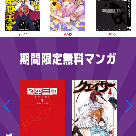
¥227
¥742
¥100