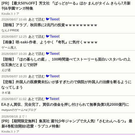
[PR] 【最大50%OFF】芳文社 『ばっどがーる』ほか まんがタイム きらら7月新
刊&学園マンガ特集
Kindleストア
🐦Tweet
あとで読む
2026/08/07 10:46
【朗報】アラブ、秋田県に2兆円の投資ｗｗｗｗｗｗｗｗｗ
なんJ PRIDE
🐦Tweet
あとで読む
2026/08/07 12:25
【画像】咲-saki-作者、ようやく『奇乳』に気付くｗｗｗｗ
ゲーム魔人
🐦Tweet
あとで読む
2026/08/07 10:20
【朗報】「ほの暮らしの庭」、100時間遊べてストーリーも面白いスタバレの上
位互換だとまじで好評
えび通
🐦Tweet
あとで読む
2026/08/07 10:20
【悲報】外国人の医療費未払いが多すぎたので病院が外国人の治療を断るように
なってしまう
ネギ速
🐦Tweet
あとで読む
2026/08/07 11:02
EAさん買収、完全完了。買収の借金を押し付けられて無事負債3兆2000億円に
mutyunのゲーム+αブログ
2026/08/18 まで！
[PR] 【期間限定無料】集英社 週刊少年ジャンプで大人気!『さむわんへるつ』 最
新4巻配信開始!恋愛・ラブコメ特集!
Kindleストア