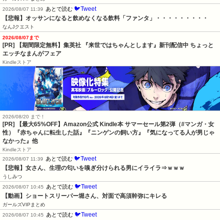
🐦Tweet
あとで読む
2026/08/07 11:39
【悲報】オッサンになると飲めなくなる飲料「ファンタ」・・・・・・・・・
なんJクエスト
2026/08/07まで
[PR] 【期間限定無料】集英社 『来世ではちゃんとします』新刊配信中 ちょっと
エッチなまんがフェア
Kindleストア
2026/08/20 まで！
[PR]
【最大65%OFF】Amazon公式 Kindle本 サマーセール第2弾（#マンガ・女
性）『赤ちゃんに転生した話』『ニンゲンの飼い方』『気になってる人が男じゃ
なかった』他
Kindleストア
🐦Tweet
あとで読む
2026/08/07 11:39
【悲報】女さん、生理の匂いを嗅ぎ分けられる男にイライラ⇒ｗｗｗ
うしみつ
🐦Tweet
あとで読む
2026/08/07 10:45
【動画】ショートスリーパー堀さん、対面で高須幹弥にキレる
ガールズVIPまとめ
🐦Tweet
あとで読む
2026/08/07 10:45