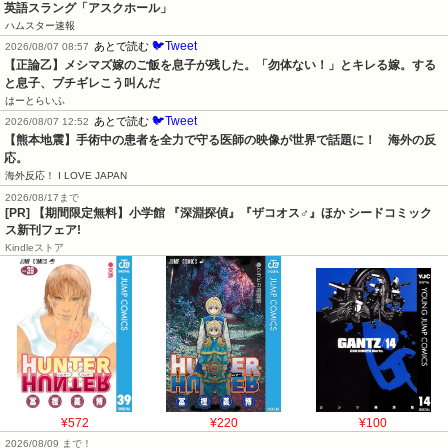
英語スラング「アスクホール」
ハムスター速報
🐦Tweet
あとで読む
2026/08/07 08:57
【正論乙】メシマズ嫁のご飯を息子が残した。「勿体ない！」とキレる嫁。する
と息子、ブチギレこう叫んだ
はーとらいふ
🐦Tweet
あとで読む
2026/08/07 12:52
【熊本地震】手術中の患者を全力で守る医師の映像が世界で話題に！　海外の反
応。
海外反応！ I LOVE JAPAN
2026/08/17まで
[PR] 【期間限定無料】小学館 『深淵探偵』『ザコオス♂』ほか シードコミック
ス新刊フェア!
Kindleストア
¥572
¥220
¥100
2026/08/09 まで！