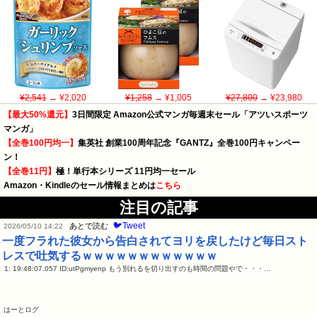
¥2,541
→ ¥2,020
¥1,258
→ ¥1,005
¥27,800
→ ¥23,980
【最大50%還元】
3日間限定 Amazon公式マンガ毎週末セール「アツいスポーツ
マンガ」
【全巻100円均一】
集英社 創業100周年記念『GANTZ』全巻100円キャンペー
ン！
【全巻11円】
極！単行本シリーズ 11円均一セール
Amazon・Kindleのセール情報まとめは
こちら
注目の記事
🐦Tweet
あとで読む
2026/05/10 14:22
一度フラれた彼女から告白されてヨリを戻したけど毎日スト
レスで吐気するｗｗｗｗｗｗｗｗｗｗｗｗ
1: 19:48:07.057 ID:utPgmyenp もう別れるを切り出すのも時間の問題やで・・・…
はーとログ