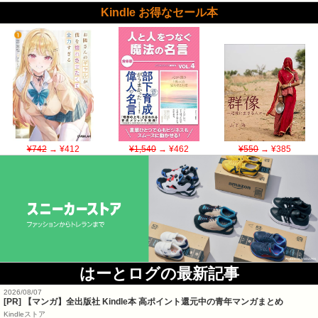
Kindle お得なセール本
¥742
→ ¥412
¥1,540
→ ¥462
¥550
→ ¥385
はーとログの最新記事
2026/08/07
[PR] 【マンガ】全出版社 Kindle本 高ポイント還元中の青年マンガまとめ
Kindleストア