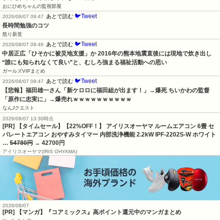
おにひめちゃんの監視部屋
🐦Tweet
あとで読む
2026/08/07 09:47
長時間勉強のコツ
怒り新党
🐦Tweet
あとで読む
2026/08/07 09:46
中居正広「ひそかに被災地支援」か 2016年の熊本地震直後には現地で炊き出し 
“誰にも知られなくて良い”と、むしろ強まる福祉活動への思い
ガールズVIPまとめ
🐦Tweet
あとで読む
2026/08/07 09:47
【悲報】福田雄一さん「新ケロロに福田組が出ます！」→爆死 ちいかわの監督
「原作に忠実に」→爆売れｗｗｗｗｗｗｗｗｗｗ
なんJクエスト
2026/08/07 13:30時点
[PR] 【タイムセール】【22%OFF！】 アイリスオーヤマ ルームエアコン 6畳 セ
パレートエアコン おやすみタイマー 内部洗浄機能 2.2kW IPF-2202S-W ホワイト
…
54780円
→ 42700円
アイリスオーヤマ(IRIS OHYAMA)
2026/08/07
[PR] 【マンガ】『コアミックス』高ポイント還元中のマンガまとめ