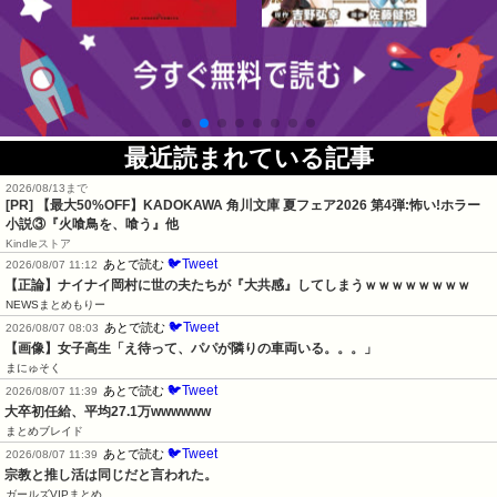
最近読まれている記事
2026/08/13まで
[PR] 【最大50%OFF】KADOKAWA 角川文庫 夏フェア2026 第4弾:怖い!ホラー
小説③『火喰鳥を、喰う』他
Kindleストア
🐦Tweet
あとで読む
2026/08/07 11:12
【正論】ナイナイ岡村に世の夫たちが『大共感』してしまうｗｗｗｗｗｗｗｗ
NEWSまとめもりー
🐦Tweet
あとで読む
2026/08/07 08:03
【画像】女子高生「え待って、パパが隣りの車両いる。。。」
まにゅそく
🐦Tweet
あとで読む
2026/08/07 11:39
大卒初任給、平均27.1万wwwwww
まとめブレイド
🐦Tweet
あとで読む
2026/08/07 11:39
宗教と推し活は同じだと言われた。
ガールズVIPまとめ