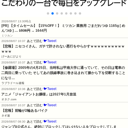
2026/08/07 13:30時点
[PR] 【タイムセール】【15%OFF！】 ミツカン 業務用 ごまだれつゆ 1165g [ め
んつゆ ] …
1936円
→ 1644円
ミツカン
🐦Tweet
あとで読む
2026/08/07 10:37
【悲報】ニセコイさん、ガチで許されない悪行をやらかすｗｗｗｗｗｗｗｗｗｗ
ｗｗｗ
げーあにびより
🐦Tweet
あとで読む
2026/08/07 10:37
【修羅場】2005年の4月25日、当時私は甲南大学に通っていて、その日は電車の
二両目に乗っていた そしてあの脱線事故に巻き込まれて膝から下を切断すること
になり…
ラブラドール速報
🐦Tweet
あとで読む
2026/08/07 10:36
アニメ「ジャイアントお嬢様」は2027年1月放送
オタク.com
🐦Tweet
あとで読む
2026/08/07 10:37
【悲報】前輪が2輪あるバイク
ネギ速
🐦Tweet
あとで読む
2026/08/07 08:30
ジャンプX公式さん、絶対にブロックしてはいけない人をブロックしてしま