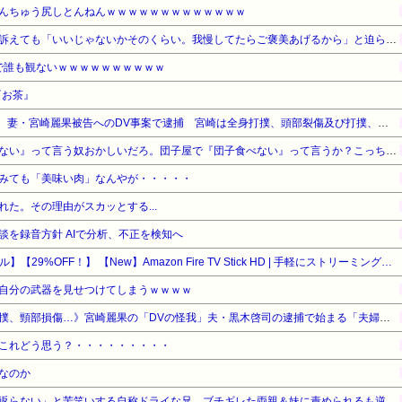
んちゅう尻しとんねんｗｗｗｗｗｗｗｗｗｗｗｗｗ
ウトのセクハラを夫に泣いて訴えても「いいじゃないかそのくらい。我慢してたらご褒美あげるから」と迫られた。夫が気持ち悪くて悲鳴をあげたら「うるさい」とグーで殴られた
で誰も観ないｗｗｗｗｗｗｗｗｗｗ
『お茶』
【悲報】元EXILE・黒木啓司、妻・宮崎麗果被告へのDV事案で逮捕 宮崎は全身打撲、頭部裂傷及び打撲、頸部損傷の怪我
【悲報】有吉「『俺テレビ見ない』って言う奴おかしいだろ。団子屋で『団子食べない』って言うか？こっちは芸人だぞ」
みても「美味い肉」なんやが・・・・・
た。その理由がスカッとする...
談を録音方針 AIで分析、不正を検知へ
【Amazonデバイスサマーセール】【29%OFF！】 【New】Amazon Fire TV Stick HD | 手軽にストリーミングをはじめよう | ストリーミングメディアプレイヤー
自分の武器を見せつけてしまうｗｗｗｗ
《全身打撲、頭部裂傷及び打撲、頸部損傷…》宮崎麗果の「DVの怪我」夫・黒木啓司の逮捕で始まる「夫婦の闘争」
これどう思う？・・・・・・・・・
なのか
妻の流産に「泣いたって生き返らない」と苦笑いする自称ドライな兄。ブチギレた両親＆妹に責められるも逆上した兄の悲惨すぎる現在←淡々としてるんじゃなくて単なる冷血漢