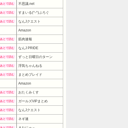
不思議.net
あとで読む
すまいる(^-^)ぶろぐ
あとで読む
なんJクエスト
あとで読む
Amazon
筋肉速報
あとで読む
なんJ PRIDE
あとで読む
ずっと日曜日のターン
あとで読む
浮気ちゃんねる
あとで読む
まとめブレイド
あとで読む
Amazon
6980円
→ 4980円 （13:00時点）
おたくみくす
あとで読む
ガールズVIPまとめ
あとで読む
なんJクエスト
あとで読む
ネギ速
あとで読む
まなにゅ～
あとで読む