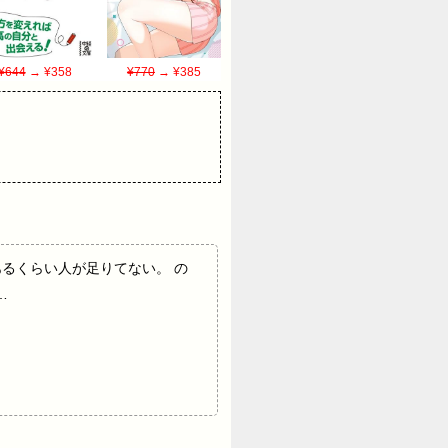
¥644
→ ¥358
¥770
→ ¥385
所もあるくらい人が足りてない。 の
…