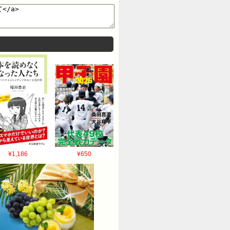
¥1,186
¥650