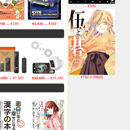
¥100
748
→ ¥199
¥1,430
→ ¥399
¥792 (+396pt)
9,980
→ ¥7,980
¥30,460
→ ¥23,140