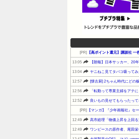
[PR]
【高ポイント還元】講談社 一
13:05
【朗報】日本サッカー、20
13:04
ヤニねこ見てタバコ吸ってみ
12:57
[懐古厨] 2ちゃん時代にど
12:56
12:52
良いもの見せてもらったって
[PR]
【マンガ】『少年画報社』セ
12:49
高市総理「物価上昇を上回る賃
12:49
ワンピースの原作者、尾田栄
12:47
大塚製薬のOS1、マズいww