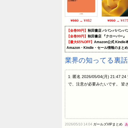
¥660
→ ¥462
¥950
→ ¥47
【全巻99円】
秋田書店 ババンババンバ
【全巻99円】
秋田書店 『クローバー』
【最大65%OFF】
Amazon公式 Kind
Amazon・Kindle・セール情報のまと
業界の知ってる裏話
1: 匿名 2026/05/04(月
で、注意が必要みたいです。 皆
2026/05/10 14:04
ガールズVIPまとめ