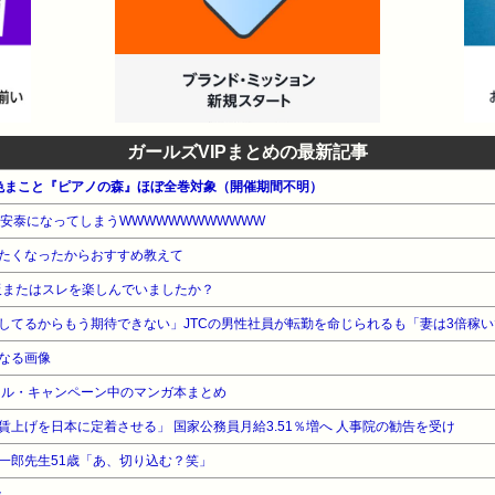
ガールズVIPまとめの最新記事
色まこと『ピアノの森』ほぼ全巻対象（開催期間不明）
年安泰になってしまうWWWWWWWWWWWW
たくなったからおすすめ教えて
の板またはスレを楽しんでいましたか？
なる画像
ール・キャンペーン中のマンガ本まとめ
上げを日本に定着させる」 国家公務員月給3.51％増へ 人事院の勧告を受け
一郎先生51歳「あ、切り込む？笑」
w