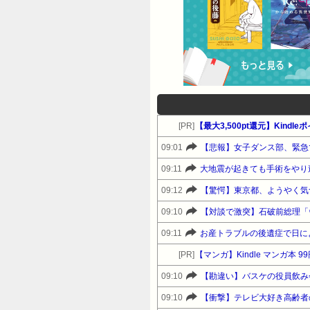
[PR]
【最大3,500pt還元】Kindl
09:01
【悲報】女子ダンス部、緊急
09:11
大地震が起きても手術をやり
09:12
【驚愕】東京都、ようやく気
09:10
09:11
[PR]
【マンガ】Kindle マンガ本 9
09:10
09:10
【衝撃】テレビ大好き高齢者