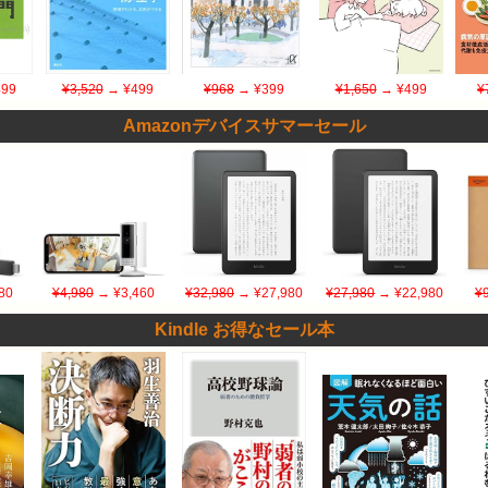
99
¥3,520
→ ¥499
¥968
→ ¥399
¥1,650
→ ¥499
¥
Amazonデバイスサマーセール
80
¥4,980
→ ¥3,460
¥32,980
→ ¥27,980
¥27,980
→ ¥22,980
¥
Kindle お得なセール本