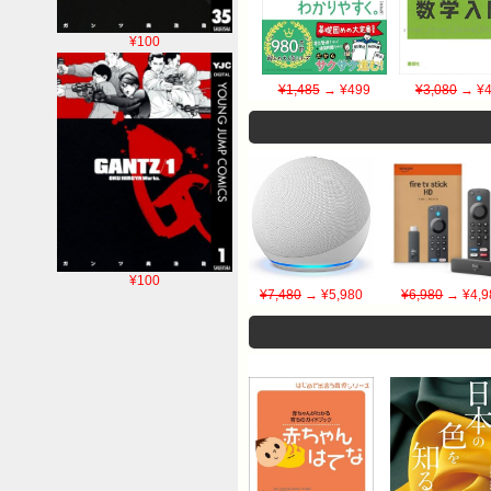
¥100
¥1,485
→ ¥499
¥3,080
→ ¥4
¥100
¥7,480
→ ¥5,980
¥6,980
→ ¥4,9