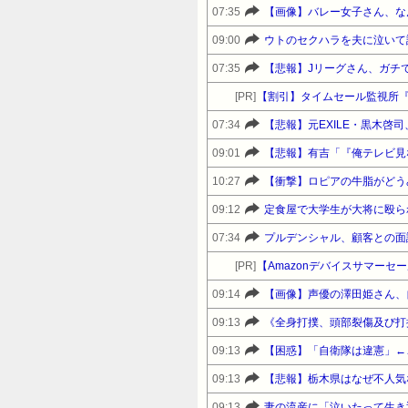
07:35
【画像】バレー女子さん、な
09:00
07:35
【悲報】Jリーグさん、ガチ
[PR]
【割引】タイムセール監視所
07:34
09:01
10:27
【衝撃】ロピアの牛脂がどう
09:12
定食屋で大学生が大将に殴られ
07:34
プルデンシャル、顧客との面
[PR]
09:14
【画像】声優の澤田姫さん、
09:13
09:13
【困惑】「自衛隊は違憲」←
09:13
【悲報】栃木県はなぜ不人気
09:13