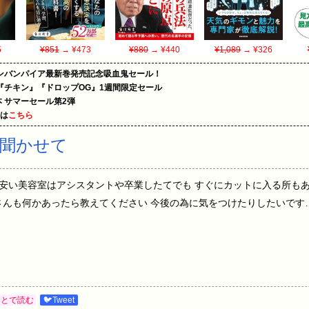
5
¥851
→ ¥473
¥880
→ ¥440
¥1,089
→ ¥326
ンバンパイア最新巻発売記念吸血鬼セール！
『チキン』『ドロップOG』1週間限定セール
le本 サマーセール第2弾
めは
こちら
聞かせて
) 21:47:24 安い美容室はアシスタントや卒業したてでも すぐにカットに入る
さんも何かあったら教えてください 今後の為に気をつけたりしたいです
あとで読む
🐦Tweet