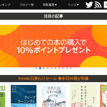
ンキング
ブログ一覧
閲覧履歴▼
リンク▼
ブックマーク
最近読んだ
あとで読む
ネットスーパー
飲食店舗用品
セール情報
注目の記事
Kindle日替わりセール ◆本日50冊が対象