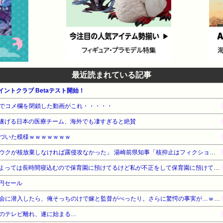
最近読まれている記事
eポイントクラブ Betaテスト開始！
でコメ欄を閉鎖した動画がこれ・・・・・
遂げる日本の医療チーム、海外でも凄すぎると絶賛
づいた模様ｗｗｗｗｗｗｗ
【対談で激突】石破前総理「ウクが核放棄しなければ露侵攻なかった」 湯崎前県知事「核抑止はフィクション」
お産トラブルの後遺症で日によっては長時間寝込むので保育園に預けてるけど私が不正をして保育園に預けてると思い込んでいるママ達がうざったい
9円セール
【勘違い】バスケの役員飲み会に潜入したら、俺そっちのけで嫁と監督がべったり。さらに驚愕の事実が…ｗｗｗ
のテレビ離れ、遂に始まる…