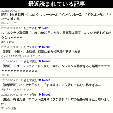
最近読まれている記事
2026/08/20まで
[PR]
【全巻33円～】コルク サマーセール『インベスターZ』『ドラゴン桜』『マ
ネーの拳』他
Kindleストア
🐦Tweet
あとで読む
2026/08/09 11:30
スリムクラブ真栄田「これで2000円いかない日高屋は国宝」→マジで凄すぎるだ
ろこれｗｗｗｗ
はちま起稿
🐦Tweet
あとで読む
2026/08/09 12:12
【悲報】 中日・井上監督、頭部に前方後円墳が発見される
なんJ（まとめては）いかんのか？
🐦Tweet
あとで読む
2026/08/09 12:12
【動画】イコールラブアイドルさん、素のテンションが怖すぎると話題ｗｗｗｗ
ｗｗｗｗｗｗｗｗｗｗｗｗ
おる速
🐦Tweet
あとで読む
2026/08/09 12:12
【衝撃動画】バイク女子さん、「すり抜け」に失敗して詰む…怖すぎる…
デジタルニューススレッド
🐦Tweet
あとで読む
2026/08/09 12:45
【動画】有名女優、アニソン盆踊りにブチ切れ「日本の品格が落ちたと思いまし
た」
アニゲー速報