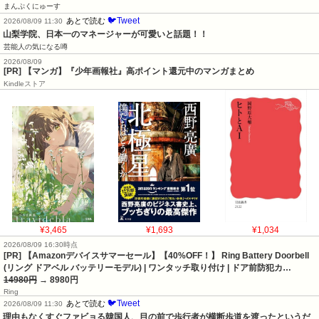
まんぷくにゅーす
🐦Tweet
あとで読む
2026/08/09 11:30
山梨学院、日本一のマネージャーが可愛いと話題！！
芸能人の気になる噂
2026/08/09
[PR] 【マンガ】『少年画報社』高ポイント還元中のマンガまとめ
Kindleストア
¥3,465
¥1,693
¥1,034
2026/08/09 16:30時点
[PR] 【Amazonデバイスサマーセール】【40%OFF！】 Ring Battery Doorbell
(リング ドアベル バッテリーモデル) | ワンタッチ取り付け | ドア前防犯カ…
14980円
→ 8980円
Ring
🐦Tweet
あとで読む
2026/08/09 11:30
理由もなくすぐファビョる韓国人、目の前で歩行者が横断歩道を渡ったというだ