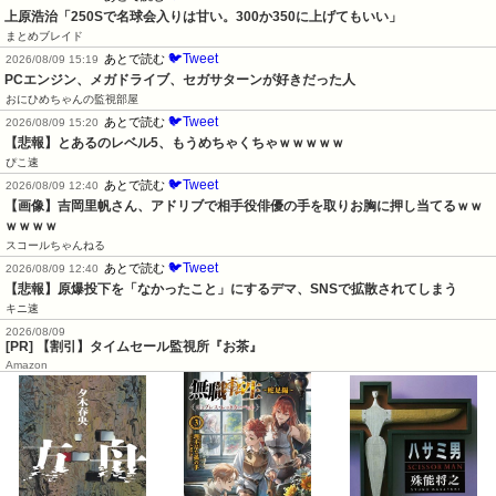
上原浩治「250Sで名球会入りは甘い。300か350に上げてもいい」
まとめブレイド
🐦Tweet
あとで読む
2026/08/09 15:19
PCエンジン、メガドライブ、セガサターンが好きだった人
おにひめちゃんの監視部屋
🐦Tweet
あとで読む
2026/08/09 15:20
【悲報】とあるのレベル5、もうめちゃくちゃｗｗｗｗｗ
ぴこ速
🐦Tweet
あとで読む
2026/08/09 12:40
【画像】吉岡里帆さん、アドリブで相手役俳優の手を取りお胸に押し当てるｗｗ
ｗｗｗｗ
スコールちゃんねる
🐦Tweet
あとで読む
2026/08/09 12:40
【悲報】原爆投下を「なかったこと」にするデマ、SNSで拡散されてしまう
キニ速
2026/08/09
[PR] 【割引】タイムセール監視所『お茶』
Amazon