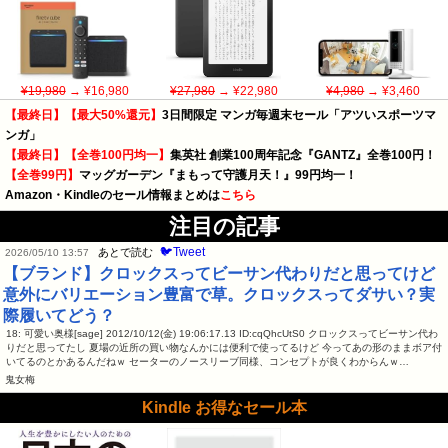
¥19,980
→ ¥16,980
¥27,980
→ ¥22,980
¥4,980
→ ¥3,460
【最終日】【最大50%還元】
3日間限定 マンガ毎週末セール「アツいスポーツマ
ンガ」
【最終日】【全巻100円均一】
集英社 創業100周年記念『GANTZ』全巻100円！
【全巻99円】
マッグガーデン『まもって守護月天！』99円均一！
Amazon・Kindleのセール情報まとめは
こちら
注目の記事
🐦Tweet
あとで読む
2026/05/10 13:57
【ブランド】クロックスってビーサン代わりだと思ってけど
意外にバリエーション豊富で草。クロックスってダサい？実
際履いてどう？
18: 可愛い奥様[sage] 2012/10/12(金) 19:06:17.13 ID:cqQhcUtS0 クロックスってビーサン代わ
りだと思ってたし 夏場の近所の買い物なんかには便利で使ってるけど 今ってあの形のままボア付
いてるのとかあるんだねｗ セーターのノースリーブ同様、コンセプトが良くわからんｗ…
鬼女梅
Kindle お得なセール本