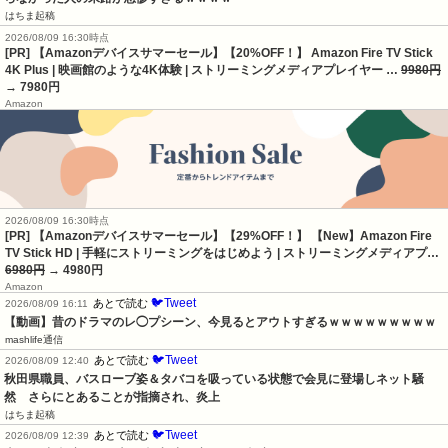
はちま起稿
2026/08/09 16:30時点
[PR] 【Amazonデバイスサマーセール】【20%OFF！】 Amazon Fire TV Stick
4K Plus | 映画館のような4K体験 | ストリーミングメディアプレイヤー …
9980円
→ 7980円
Amazon
2026/08/09 16:30時点
[PR] 【Amazonデバイスサマーセール】【29%OFF！】 【New】Amazon Fire
TV Stick HD | 手軽にストリーミングをはじめよう | ストリーミングメディアプ…
6980円
→ 4980円
Amazon
🐦Tweet
あとで読む
2026/08/09 16:11
【動画】昔のドラマのレ◯プシーン、今見るとアウトすぎるｗｗｗｗｗｗｗｗｗ
mashlife通信
🐦Tweet
あとで読む
2026/08/09 12:40
秋田県職員、バスローブ姿＆タバコを吸っている状態で会見に登場しネット騒
然　さらにとあることが指摘され、炎上
はちま起稿
🐦Tweet
あとで読む
2026/08/09 12:39