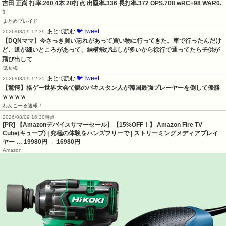
吉田 正尚 打率.260 4本 20打点 出塁率.336 長打率.372 OPS.708 wRC+98 WAR0.
1
まとめブレイド
🐦Tweet
あとで読む
2026/08/09 12:39
【DQNママ】今さっき買い忘れがあって買い物に行ってきた。車で行ったんだけ
ど、道が細いところがあって、結構飛び出しが多いから徐行で通ってたら子供が
飛び出して
鬼女梅
🐦Tweet
あとで読む
2026/08/09 12:35
【驚愕】格ゲー世界大会で謎のパキスタン人が韓国最強プレーヤーを倒して優勝
ｗｗｗｗ
わんこーる速報！
2026/08/09 16:30時点
[PR] 【Amazonデバイスサマーセール】【15%OFF！】 Amazon Fire TV
Cube(キューブ) | 究極の体験をハンズフリーで | ストリーミングメディアプレイ
ヤー …
19980円
→ 16980円
Amazon