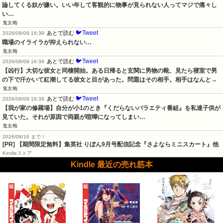
論してくる奴が嫌い。いい年して客観的に物事が見られない人ってマジで痛々し
い…
鬼女梅
🐦Tweet
あとで読む
2026/08/09 16:39
職場のイライラが抑えられない…
鬼女梅
🐦Tweet
あとで読む
2026/08/09 16:39
【凶行】大切な彼女と同棲開始。ある日帰ると玄関に男物の靴、見たら寝室で男
の下で汗かいて紅潮してる彼女と目があった。問題はその相手。相手はなんと→
鬼女梅
🐦Tweet
あとで読む
2026/08/09 16:39
【我が家の修羅場】自分が小1のとき『くだらないバラエティ番組』を私達子供が
見ていた。それが原因で両親が喧嘩になってしまい…
鬼女梅
2026/08/16 まで！
[PR] 【期間限定無料】集英社 りぼん9月号配信記念『さよならミニスカート』他
Kindleストア
Kindle 最近の売れ筋本