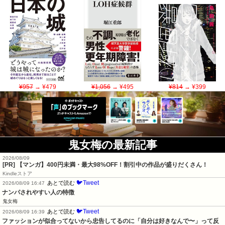
¥957
→ ¥479
¥1,056
→ ¥495
¥814
→ ¥399
鬼女梅の最新記事
2026/08/09
[PR] 【マンガ】400円未満・最大98%OFF！割引中の作品が盛りだくさん！
Kindleストア
🐦Tweet
あとで読む
2026/08/09 16:47
ナンパされやすい人の特徴
鬼女梅
🐦Tweet
あとで読む
2026/08/09 16:39
ファッションが似合ってないから忠告してるのに「自分は好きなんで〜」って反