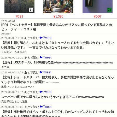
¥639
¥1,386
¥506
2026/08/09
[PR] 【ベストセラー】毎日更新！最近みんながリアルに買っている商品まとめ
ビューティー・コスメ編
Amazon
🐦Tweet
あとで読む
2026/08/09 11:00
【悲報】彫り師さん、ぶちまける「タトゥー入れてるヤツ全員バカです」「すご
い民度低いです」「一言目でバカだなってわかります全員」
オレ的ゲーム速報＠刃
🐦Tweet
あとで読む
2026/08/09 15:20
【速報】USスチール、1800億円の黒字wwwwwwwwwwwwwwwwwwwwwwww
キニ速
🐦Tweet
あとで読む
2026/08/09 11:08
【悲報】ショートスリーパー堀大輔さん、多数の誹謗中傷で涙が止まらなくなっ
てしまう動画がネットで話題に → ………
政経ワロスまとめニュース♪
🐦Tweet
あとで読む
2026/08/09 11:07
スーパーの裏でヤニ吸う2人とかいうヤバすぎるアニメwwwwwwwwwww
異世界転生まとめ速報
🐦Tweet
あとで読む
2026/08/09 12:00
【画像】海外旅行ではペットボトルを〇〇してからバッグに入れて！⇒それを知
らなかった人の末路が悲惨すぎるｗｗｗｗ