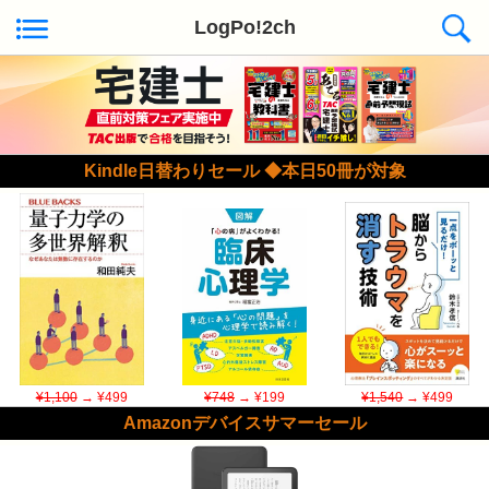
LogPo!2ch
Kindle日替わりセール ◆本日50冊が対象
¥1,100
→ ¥499
¥748
→ ¥199
¥1,540
→ ¥499
Amazonデバイスサマーセール