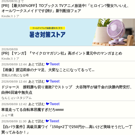
2026/08/31まで
[PR] 【最大50%OFF】TOブックス TVアニメ放送中!「ヒロイン?聖女?いいえ、
オールワークスメイドです(誇)!」新刊配信フェア
Kindleストア
2026/08/09
[PR] 【マンガ】『マイクロマガジン社』高ポイント還元中のマンガまとめ
Kindleストア
🐦Tweet
あとで読む
2026/08/09 12:44
【画像】渡辺莉奈のナマ足、大変なことになってるって...
芸能人の気になる噂
🐦Tweet
あとで読む
2026/08/09 12:44
ドジャース　接戦勝ち切り連敗7でストップ　大谷翔平が値千金の決勝内野安打、
由伸6回途中無失点
なんじぇいスタジアム
🐦Tweet
あとで読む
2026/08/09 12:42
車道走ってる自転車邪魔すぎだろwww
ふぇー速
🐦Tweet
あとで読む
2026/08/09 11:30
【白バラ案件】高級豆腐ワイ「150g×2丁で250円か…高いけど美味そうだし一丁
買ってみるか！」