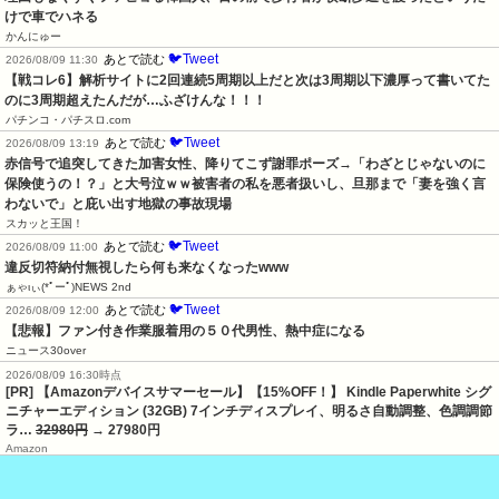
けで車でハネる
かんにゅー
🐦Tweet
あとで読む
2026/08/09 11:30
【戦コレ6】解析サイトに2回連続5周期以上だと次は3周期以下濃厚って書いてた
のに3周期超えたんだが…ふざけんな！！！
パチンコ・パチスロ.com
🐦Tweet
あとで読む
2026/08/09 13:19
赤信号で追突してきた加害女性、降りてこず謝罪ポーズ→「わざとじゃないのに
保険使うの！？」と大号泣ｗｗ被害者の私を悪者扱いし、旦那まで「妻を強く言
わないで」と庇い出す地獄の事故現場
スカッと王国！
🐦Tweet
あとで読む
2026/08/09 11:00
違反切符納付無視したら何も来なくなったwww
ぁゃιぃ(*ﾟーﾟ)NEWS 2nd
🐦Tweet
あとで読む
2026/08/09 12:00
【悲報】ファン付き作業服着用の５０代男性、熱中症になる
ニュース30over
2026/08/09 16:30時点
[PR] 【Amazonデバイスサマーセール】【15%OFF！】 Kindle Paperwhite シグ
ニチャーエディション (32GB) 7インチディスプレイ、明るさ自動調整、色調調節
ラ…
32980円
→ 27980円
Amazon