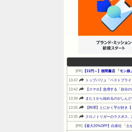
[PR]
【33円～】徳間書店 「モン娘」
13:47
トップバリュ「ベストプライ
13:42
【スマホ】急増する「自分の
13:39
また１から始めるのがしんど
13:35
【料理】とにかく芋が好き【
13:35
クロノトリガーのラスボス、
[PR]
【最大20%OFF】白泉社 「