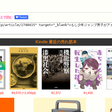
あとで読む
🐦Tweet
Kindle 最近の売れ筋本
pt)
¥4,070 (+2,456pt)
¥2,372
¥1,430