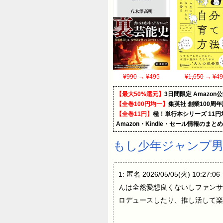
¥990
→ ¥495
¥1,650
→ ¥49
【最大50%還元】
3日間限定 Amaz
【全巻100円均一】
集英社 創業100周
【全巻11円】
極！単行本シリーズ 11
Amazon・Kindle・セール情報のまと
もし少年ジャンプ
1: 匿名 2026/05/05(火
んは全然愛想良くないしファンサ
ロデュースしたり、推し活して