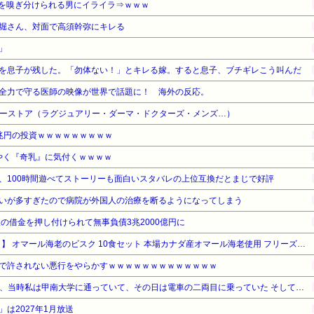
を嗅ぎ分けられる男にイライラ⇒ｗｗｗ
堀さん、対面で高須幹弥にキレる
」
を息子が残した。「勿体ない！」とキレる嫁。すると息子、ブチギレこう叫んだ
全力で守る医師の映像が世界で話題に！ 海外の反応。
ティーストア（ラグジュアリー・ダーマ・ドクターズ・メンズ…）
兆円の投資ｗｗｗｗｗｗｗｗｗ
ようやく『奇乳』に気付くｗｗｗｗ
、100時間遊べてストーリーも面白いスタバレの上位互換だとまじで好評
いが多すぎたので病院が外国人の治療を断るようになってしまう
の借金を押し付けられて無事負債3兆2000億円に
【タイムセール】【34%OFF！】 オマール海老のビスク 10食セット 本場カナダ産オマール海老使用 フリーズドライスープ ビスク ピルボックス PILLBOX
で許されない悪行をやらかすｗｗｗｗｗｗｗｗｗｗｗｗｗ
【修羅場】2005年の4月25日、当時私は甲南大学に通っていて、その日は電車の二両目に乗っていた そしてあの脱線事故に巻き込まれて膝から下を切断することになり…
は2027年1月放送