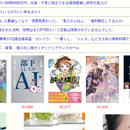
学に年間5000万円…出産・子育と両立できる環境整備し研究力底上げ
ういうのでいい丼をポスト
ん 八重歯なくなり「雰囲気変わった」「美人さんねぇ」「歯列矯正してるんや」
診断された当時、世間はまだPTSDという言葉は浸透されていませんでした」
事業が1Q過去最高益「ガンプラ」「一番くじ」「トレカ」など大人向け商材好調で
C・家電… 掘り出し物ぞくぞくクリアランスセール
¥1,800
¥2,277
¥1,430