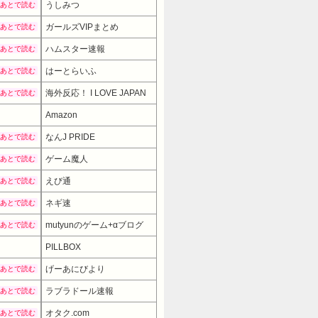
うしみつ
あとで読む
ガールズVIPまとめ
あとで読む
ハムスター速報
あとで読む
はーとらいふ
あとで読む
海外反応！ I LOVE JAPAN
あとで読む
Amazon
なんJ PRIDE
あとで読む
ゲーム魔人
あとで読む
えび通
あとで読む
ネギ速
あとで読む
mutyunのゲーム+αブログ
あとで読む
PILLBOX
2980円
→ 1980円 （13:30時点）
げーあにびより
あとで読む
ラブラドール速報
あとで読む
オタク.com
あとで読む