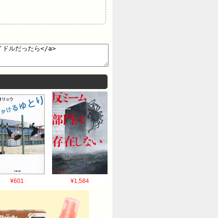
¥601
¥1,584