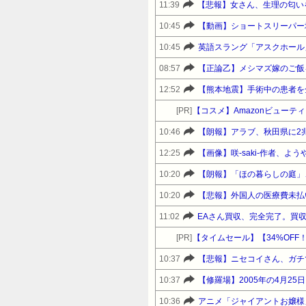
11:39
【悲報】女さん、生理の匂い
10:45
【動画】ショートスリーパー
10:45
英語スラング「アスクホール
08:57
【正論乙】メシマズ嫁のご飯
12:52
【熊本地震】手術中の患者を
[PR]
【コスメ】Amazonビュー
10:46
【朗報】アラブ、秋田県に2
12:25
【画像】咲-saki-作者、
10:20
【朗報】「ほの暮らしの庭」
10:20
【悲報】外国人の医療費未払
11:02
EAさん買収、完全完了。買収
[PR]
10:37
【悲報】ニセコイさん、ガチ
10:37
10:36
アニメ「ジャイアントお嬢様」