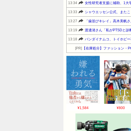
13:34
女性研究者支援に補助、1大
13:33
シャウエッセン公式、またこ
13:27
「歯並びキレイ」高木美帆さ
13:19
渡邊渚さん「私がPTSDと
13:18
バンダイナムコ、トイホビー
[PR]
【在庫処分】ファッション・P
¥1,584
¥800