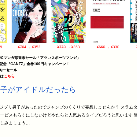
9
¥704
→ ¥352
¥770
→ ¥363
¥660
→ ¥330
on公式マンガ毎週末セール「アツいスポーツマンガ」
年記念『GANTZ』全巻100円キャンペーン！
円均一セール
めは
こちら
男子がアイドルだったら
) 10:27:06 ジブリ男子があったのでジャンプのくくりで妄想しませんか？ 
ービスもろくにしないけどやたらと人気あるタイプだろうと思います 
楽しみましょう…