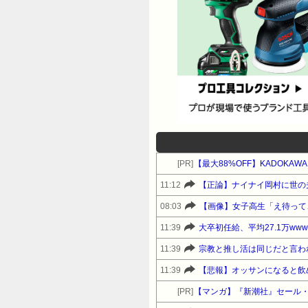
[PR]
【最大88%OFF】KADOKA
11:12
【正論】ナイナイ岡村に世の
08:03
【画像】女子高生「え待って
11:39
大卒初任給、平均27.1万www
11:39
宗教と推し活は同じだと言わ
11:39
【悲報】オッサンになると飲
[PR]
【マンガ】『新潮社』セール