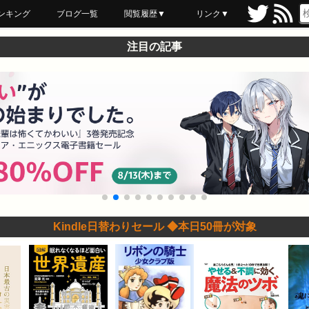
ンキング
ブログ一覧
閲覧履歴▼
リンク▼
ブックマーク
最近読んだ
あとで読む
ネットスーパー
飲食店舗用品
セール情報
注目の記事
Kindle日替わりセール ◆本日50冊が対象