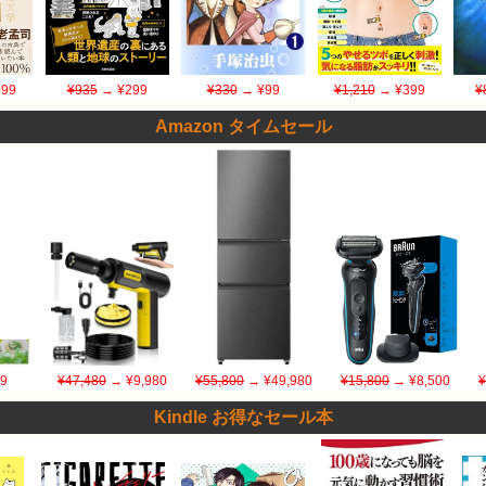
99
¥935
→ ¥299
¥330
→ ¥99
¥1,210
→ ¥399
¥
Amazon タイムセール
9
¥47,480
→ ¥9,980
¥55,800
→ ¥49,980
¥15,800
→ ¥8,500
¥
Kindle お得なセール本