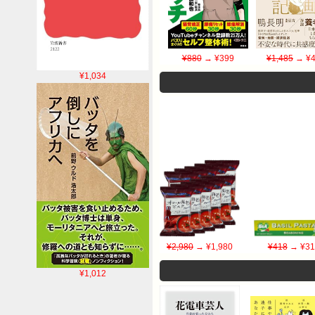
¥880
→ ¥399
¥1,485
→ ¥4
¥1,034
¥2,980
→ ¥1,980
¥418
→ ¥31
¥1,012