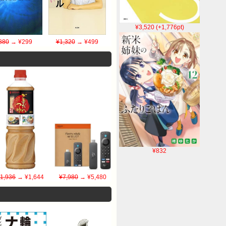
¥3,520 (+1,776pt)
880
→ ¥299
¥1,320
→ ¥499
¥832
1,936
→ ¥1,644
¥7,980
→ ¥5,480