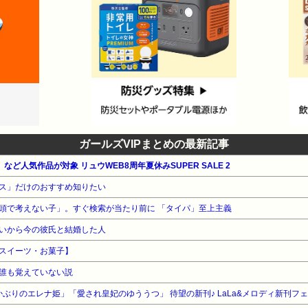
ガールズVIPまとめの最新記事
など人気作品が対象 リュウWEB8周年夏休みSUPER SALE 2
ス」だけのおすすめ知りたい
頭で考えない子」。すぐ検索が当たり前に 「タイパ」至上主義
いから今の彼氏と結婚した人
スイーツ・お菓子】
誰も覚えていない説
土かぶりのエレナ姫」「愛され皇妃のゆううつ」 待望の新刊♪ LaLa&メロディ新刊フ