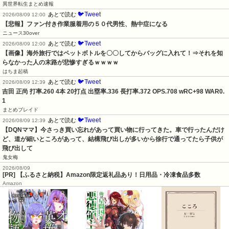
異世界転生まとめ速報
🐦Tweet
あとで読む
2026/08/09 12:00
【悲報】ファン付き作業服着用の５０代男性、熱中症になる
ニュース30over
🐦Tweet
あとで読む
2026/08/09 12:00
【画像】海外旅行ではペットボトルを〇〇してからバッグに入れて！⇒それを知
らなかった人の末路が悲惨すぎるｗｗｗｗ
はちま起稿
🐦Tweet
あとで読む
2026/08/09 12:39
吉田 正尚 打率.260 4本 20打点 出塁率.336 長打率.372 OPS.708 wRC+98 WAR0.
1
まとめブレイド
🐦Tweet
あとで読む
2026/08/09 12:39
【DQNママ】今さっき買い忘れがあって買い物に行ってきた。車で行ったんだけ
ど、道が細いところがあって、結構飛び出しが多いから徐行で通ってたら子供が
飛び出して
鬼女梅
2026/08/09
[PR] 【ふるさと納税】Amazon限定返礼品あり！日用品・冷凍食品多数
Amazon