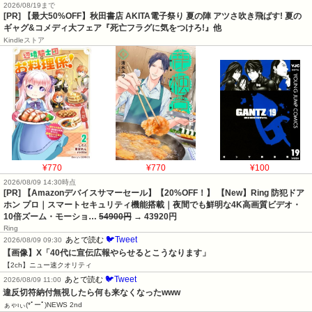
2026/08/19まで
[PR] 【最大50%OFF】秋田書店 AKITA電子祭り 夏の陣 アツさ吹き飛ばす! 夏の
ギャグ&コメディ大フェア『死亡フラグに気をつけろ!』他
Kindleストア
¥770
¥770
¥100
2026/08/09 14:30時点
[PR] 【Amazonデバイスサマーセール】【20%OFF！】 【New】Ring 防犯ドア
ホン プロ｜スマートセキュリティ機能搭載｜夜間でも鮮明な4K高画質ビデオ・
10倍ズーム・モーショ…
54900円
→ 43920円
Ring
🐦Tweet
あとで読む
2026/08/09 09:30
【画像】X「40代に宣伝広報やらせるとこうなります」
【2ch】ニュー速クオリティ
🐦Tweet
あとで読む
2026/08/09 11:00
違反切符納付無視したら何も来なくなったwww
ぁゃιぃ(*ﾟーﾟ)NEWS 2nd