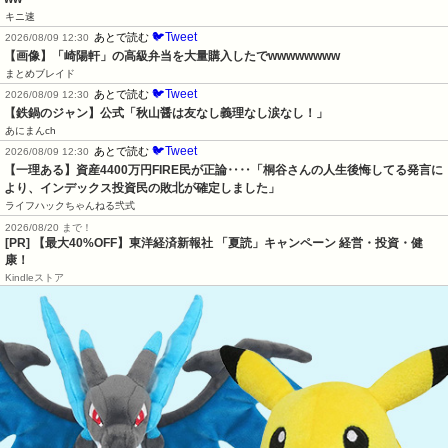
キニ速
🐦Tweet
あとで読む
2026/08/09 12:30
【画像】「崎陽軒」の高級弁当を大量購入したでwwwwwwww
まとめブレイド
🐦Tweet
あとで読む
2026/08/09 12:30
【鉄鍋のジャン】公式「秋山醤は友なし義理なし涙なし！」
あにまんch
🐦Tweet
あとで読む
2026/08/09 12:30
【一理ある】資産4400万円FIRE民が正論‥‥「桐谷さんの人生後悔してる発言に
より、インデックス投資民の敗北が確定しました」
ライフハックちゃんねる弐式
2026/08/20 まで！
[PR]
【最大40%OFF】東洋経済新報社 「夏読」キャンペーン 経営・投資・健
康！
Kindleストア