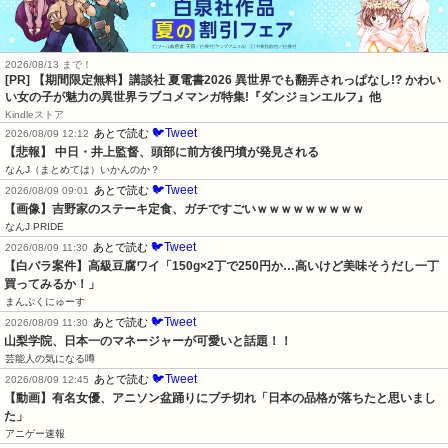
2026/08/13 まで！
[PR] 【期間限定無料】講談社 夏電書2026 異世界でも翻弄されっぱなし!? かわい
い女の子が魅力の異世界ラブコメマンガ特集!『ダンジョンエルフ』他
Kindleストア
🐦Tweet
あとで読む
2026/08/09 12:12
【悲報】 中日・井上監督、頭部に前方後円墳が発見される
なんJ（まとめては）いかんのか？
🐦Tweet
あとで読む
2026/08/09 09:01
【画像】吉野家のステーキ定食、ガチですごいｗｗｗｗｗｗｗｗｗ
なんJ PRIDE
🐦Tweet
あとで読む
2026/08/09 11:30
【白バラ案件】高級豆腐ワイ「150g×2丁で250円か…高いけど美味そうだし一丁
買ってみるか！」
まんぷくにゅーす
🐦Tweet
あとで読む
2026/08/09 11:30
山梨学院、日本一のマネージャーが可愛いと話題！！
芸能人の気になる噂
🐦Tweet
あとで読む
2026/08/09 12:45
【動画】有名女優、アニソン盆踊りにブチ切れ「日本の品格が落ちたと思いまし
た」
アニゲー速報