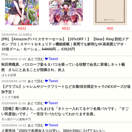
¥832
¥832
¥50
2026/08/09 14:30時点
[PR] 【Amazonデバイスサマーセール】【20%OFF！】 【New】Ring 防犯ドア
ホン プロ｜スマートセキュリティ機能搭載｜夜間でも鮮明な4K高画質ビデオ・
10倍ズーム・モーショ…
54900円
→ 43920円
Ring
🐦Tweet
あとで読む
2026/08/09 12:40
秋田県職員、バスローブ姿＆タバコを吸っている状態で会見に登場しネット騒
然　さらにとあることが指摘され、炎上
はちま起稿
🐦Tweet
あとで読む
2026/08/09 12:00
【グラブル】シャレムやジークフリートなど水着/浴衣限定キャラのEXポーズが追
加予定！
ミニゴブ速報
🐦Tweet
あとで読む
2026/08/09 11:00
【悲報】彫り師さん、ぶちまける「タトゥー入れてるヤツ全員バカです」「すご
い民度低いです」「一言目でバカだなってわかります全員」
オレ的ゲーム速報＠刃
🐦Tweet
あとで読む
2026/08/09 14:02
上原浩治「250Sで名球会入りは甘い。300か350に上げてもいい」