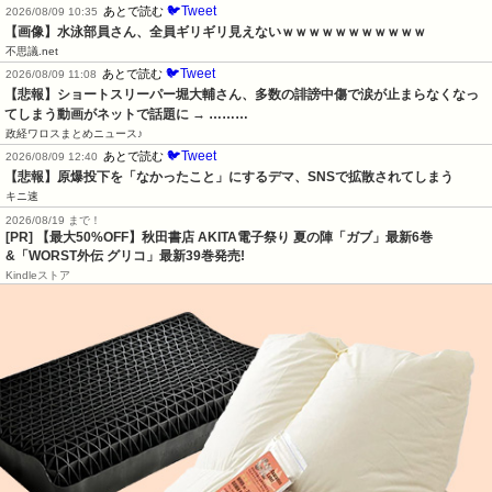
🐦Tweet
あとで読む
2026/08/09 10:35
【画像】水泳部員さん、全員ギリギリ見えないｗｗｗｗｗｗｗｗｗｗｗ
不思議.net
🐦Tweet
あとで読む
2026/08/09 11:08
【悲報】ショートスリーパー堀大輔さん、多数の誹謗中傷で涙が止まらなくなっ
てしまう動画がネットで話題に → ………
政経ワロスまとめニュース♪
🐦Tweet
あとで読む
2026/08/09 12:40
【悲報】原爆投下を「なかったこと」にするデマ、SNSで拡散されてしまう
キニ速
2026/08/19 まで！
[PR] 【最大50%OFF】秋田書店 AKITA電子祭り 夏の陣「ガブ」最新6巻
&「WORST外伝 グリコ」最新39巻発売!
Kindleストア