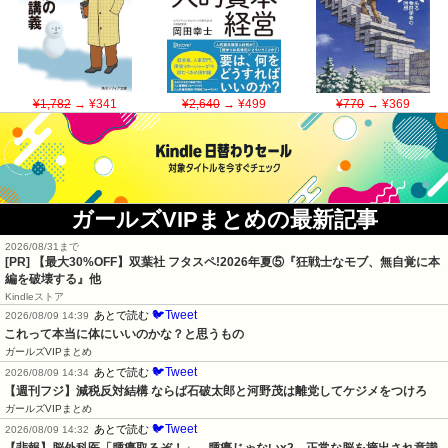
¥1,782
→ ¥341
¥2,640
→ ¥499
¥770
→ ¥369
ガールズVIPまとめの最新記事
2026/08/31まで
[PR] 【最大30%OFF】双葉社 フタスペ!2026年夏⑤『狂戦士なモブ、無自覚に本
編を破壊する』他
Kindleストア
🐦Tweet
あとで読む
2026/08/09 14:39
これって本当に体にいいのかな？と思うもの
ガールズVIPまとめ
🐦Tweet
あとで読む
2026/08/09 14:34
【週刊フジ】減税反対結構 ならば石破太郎と河野茂は離党してケジメをつけろ
ガールズVIPまとめ
🐦Tweet
あとで読む
2026/08/09 14:32