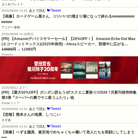
まとめブレイド
🐦Tweet
あとで読む
2026/08/09 13:45
【画像】カードゲーム屋さん、ジジババの溜まり場になって終わるwwwwwwww
wwww
アニゲー速報
2026/08/09 14:30時点
[PR] 【Amazonデバイスサマーセール】【20%OFF！】 Amazon Echo Dot Max
(エコードットマックス)(2025年発売) - Alexaスピーカー、部屋中に広がる…
14980円
→ 11980円
Amazon
2026/08/11 まで！
[PR] 【最大50%OFF】ガンガン読もうぜ!スクエニ夏祭り!!2026 7月新刊発売特集
第3弾『スーパーの裏でヤニ吸うふたり』他
Kindleストア
🐦Tweet
あとで読む
2026/08/09 13:31
【悲報】熊本さんの地震、しつこい
ネギ速
🐦Tweet
あとで読む
2026/08/09 13:20
【画像】へずま議員、被災地でめちゃくちゃ働いて老人たちを笑顔にしてしまう
ww