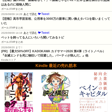
【悲報】脳外科医「腫瘍取るぞ！」→腫瘍じゃないx2→正常な脳を摘出され意識
はあるのに植物人間に
ガールズVIPまとめ
🐦Tweet
あとで読む
2026/08/09 14:28
【悲報】高市早苗首相、公用車を3000万の新車に買い換えタバコを吸いまくって
いた
ガールズVIPまとめ
🐦Tweet
あとで読む
2026/08/09 14:18
ペットを飼ってる人にいろいろ聞いてみるトピ
ガールズVIPまとめ
2026/08/20 まで！
[PR]
【最大50%OFF】KADOKAWA カドサマー2026 第4弾（ライトノベル）
『全滅エンドを死に物狂いで回避した。パーティが病んだ。』他
Kindleストア
Kindle 最近の売れ筋本