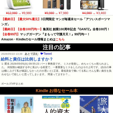
¥12,980
→ ¥9,980
¥9,980
→ ¥7,980
¥4,980
→ ¥3,460
【最終日】【最大50%還元】
3日間限定 マンガ毎週末セール「アツいスポーツマ
ンガ」
【最終日】【全巻100円均一】
集英社 創業100周年記念『GANTZ』全巻100円！
【全巻99円】
マッグガーデン『まもって守護月天！』99円均一！
Amazon・Kindleのセール情報まとめは
こちら
注目の記事
🐦Tweet
あとで読む
2026/05/10 13:39
給料と責任は比例しますか？
1: 匿名 2026/05/05(火) 09:55:23 パート事務員です。 ミスが発覚し、めちゃくちゃ怒られまし
た。 何段階か確認する中に私がいる程度で、一番重要なミスをしたのはその上司です。(自分の事
は棚に上げて私が確認しなかったのが悪いと) 正直、最低賃金で働いてる私にそんな重い責任を負
わせないで欲しいと思ってしまいます。 間違ってますか？…
ガールズVIPまとめ
Kindle お得なセール本