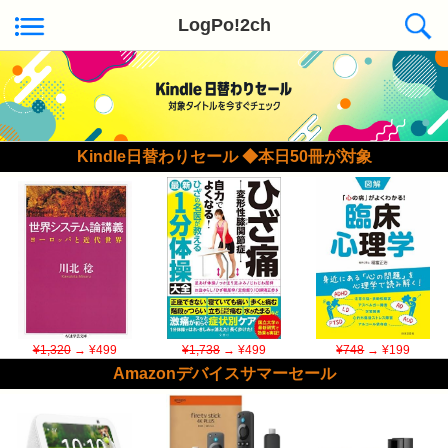
LogPo!2ch
Kindle日替わりセール ◆本日50冊が対象
¥1,320
→ ¥499
¥1,738
→ ¥499
¥748
→ ¥199
Amazonデバイスサマーセール