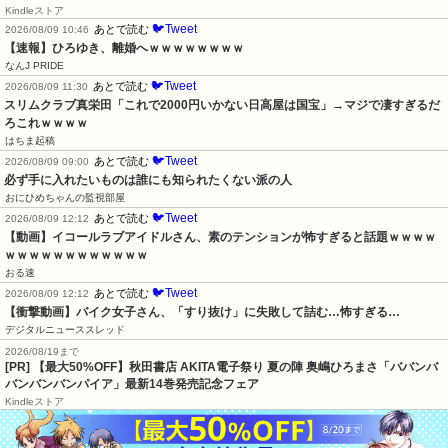
Kindleストア
🐦Tweet
あとで読む
2026/08/09 10:46
【速報】ひろゆき、離婚へｗｗｗｗｗｗｗｗ
なんJ PRIDE
🐦Tweet
あとで読む
2026/08/09 11:30
スリムクラブ真栄田「これで2000円いかない日高屋は国宝」→マジで凄すぎるだ
ろこれｗｗｗｗ
はちま起稿
🐦Tweet
あとで読む
2026/08/09 09:00
必ず手に入れたいものは誰にも知られたくない派の人
おにひめちゃんの監視部屋
🐦Tweet
あとで読む
2026/08/09 12:12
【動画】イコールラブアイドルさん、素のテンションが怖すぎると話題ｗｗｗｗ
ｗｗｗｗｗｗｗｗｗｗｗｗ
おる速
🐦Tweet
あとで読む
2026/08/09 12:12
【衝撃動画】バイク女子さん、「すり抜け」に失敗して詰む…怖すぎる…
デジタルニューススレッド
2026/08/19まで
[PR] 【最大50%OFF】秋田書店 AKITA電子祭り 夏の陣 奥嶋ひろまさ「ババンバ
バンバンバンパイア」最新14巻発売記念フェア
Kindleストア