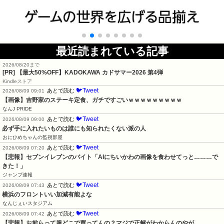
最近読まれている記事
2026/08/20まで
[PR]
【最大50%OFF】KADOKAWA カドサマー2026 第4弾
Kindleストア
🐦Tweet
あとで読む
2026/08/09 09:01
【画像】吉野家のステーキ定食、ガチですごいｗｗｗｗｗｗｗｗｗ
なんJ PRIDE
🐦Tweet
あとで読む
2026/08/09 09:00
必ず手に入れたいものは誰にも知られたくない派の人
おにひめちゃんの監視部屋
🐦Tweet
あとで読む
2026/08/09 07:20
【悲報】セブンイレブンのバイト「AIにちいかわの画像を食わせてっと………で
きた！」
ジャンプ速報
🐦Tweet
あとで読む
2026/08/09 07:43
横浜のフロントいい加減有能よな
なんじぇいスタジアム
🐦Tweet
あとで読む
2026/08/09 07:42
【悲報】お前らって服どこで買ってんの？マジで正解がわからんのやが