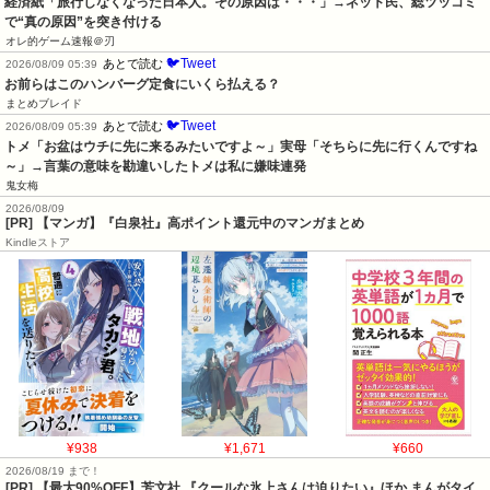
経済紙「旅行しなくなった日本人。その原因は・・・」→ネット民、総ツッコミ
で“真の原因”を突き付ける
オレ的ゲーム速報＠刃
🐦Tweet
あとで読む
2026/08/09 05:39
お前らはこのハンバーグ定食にいくら払える？
まとめブレイド
🐦Tweet
あとで読む
2026/08/09 05:39
トメ「お盆はウチに先に来るみたいですよ～」実母「そちらに先に行くんですね
～」→言葉の意味を勘違いしたトメは私に嫌味連発
鬼女梅
2026/08/09
[PR] 【マンガ】『白泉社』高ポイント還元中のマンガまとめ
Kindleストア
¥938
¥1,671
¥660
2026/08/19 まで！
[PR] 【最大90%OFF】芳文社 『クールな氷上さんは迫りたい』ほか まんがタイ