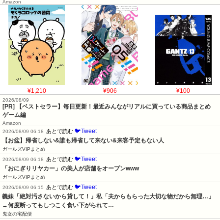
Amazon
¥1,210
¥906
¥100
2026/08/09
[PR] 【ベストセラー】毎日更新！最近みんながリアルに買っている商品まとめ
ゲーム編
Amazon
🐦Tweet
あとで読む
2026/08/09 06:18
【お盆】帰省しない&誰も帰省して来ない&来客予定もない人
ガールズVIPまとめ
🐦Tweet
あとで読む
2026/08/09 06:18
「おにぎりリヤカー」の美人が店舗をオープンwww
ガールズVIPまとめ
🐦Tweet
あとで読む
2026/08/09 06:15
義妹「絶対汚さないから貸して！」私「夫からもらった大切な物だから無理…」
→何度断ってもしつこく食い下がられて…
鬼女の宅配便