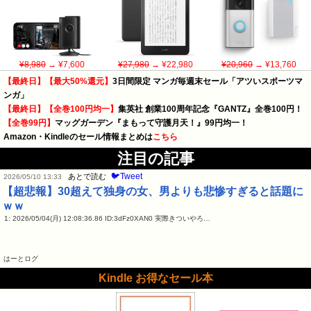
¥8,980
→ ¥7,600
¥27,980
→ ¥22,980
¥20,960
→ ¥13,760
【最終日】【最大50%還元】
3日間限定 マンガ毎週末セール「アツいスポーツマ
ンガ」
【最終日】【全巻100円均一】
集英社 創業100周年記念『GANTZ』全巻100円！
【全巻99円】
マッグガーデン『まもって守護月天！』99円均一！
Amazon・Kindleのセール情報まとめは
こちら
注目の記事
🐦Tweet
あとで読む
2026/05/10 13:33
【超悲報】30超えて独身の女、男よりも悲惨すぎると話題に
ｗｗ
1: 2026/05/04(月) 12:08:36.86 ID:3dFz0XAN0 実際きついやろ…
はーとログ
Kindle お得なセール本