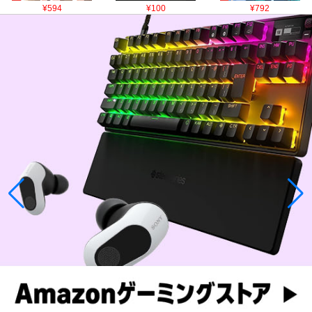
¥594
¥100
¥792