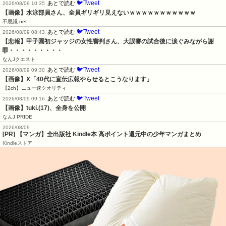
🐦Tweet
あとで読む
2026/08/09 10:35
【画像】水泳部員さん、全員ギリギリ見えないｗｗｗｗｗｗｗｗｗｗｗ
不思議.net
🐦Tweet
あとで読む
2026/08/09 08:43
【悲報】甲子園初ジャッジの女性審判さん、大誤審の試合後に涙ぐみながら謝
罪・・・・・・・・・
なんJクエスト
🐦Tweet
あとで読む
2026/08/09 09:30
【画像】X「40代に宣伝広報やらせるとこうなります」
【2ch】ニュー速クオリティ
🐦Tweet
あとで読む
2026/08/09 09:16
【画像】tuki.(17)、全身を公開
なんJ PRIDE
2026/08/09
[PR] 【マンガ】全出版社 Kindle本 高ポイント還元中の少年マンガまとめ
Kindleストア