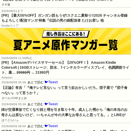
ネギ速
2026/08/21まで
[PR] 【最大50%OFF】ガンガン読もうぜ!スクエニ夏祭り!!2026 チャンネル登録
もよろしく!配信マンガ 特集『伝説の男の娘配信者 たけお君!』他
Kindleストア
2026/08/09 11:00時点
[PR] 【Amazonデバイスサマーセール】【20%OFF！】 Amazon Kindle
Colorsoft | 16GBストレージ、防水、7インチカラーディスプレイ、色調調節ライ
ト、最…
39980円
→ 31980円
Amazon
🐦Tweet
あとで読む
2026/08/09 05:39
【正論】有吉「『俺テレビ見ない』って言う奴おかしいだろ。団子屋で『団子食
べない』って言うか？」
ガールズVIPまとめ
🐦Tweet
あとで読む
2026/08/09 05:39
姉が交通事故で亡くなり姪と甥を引き取り十年。成人した甥から「俺の本当のお
母さんは居ないけど、○○ちゃんが今の大事なお母さんと思ってる。」とLINEが
はーとらいふ
🐦Tweet
あとで読む
2026/08/09 08:00