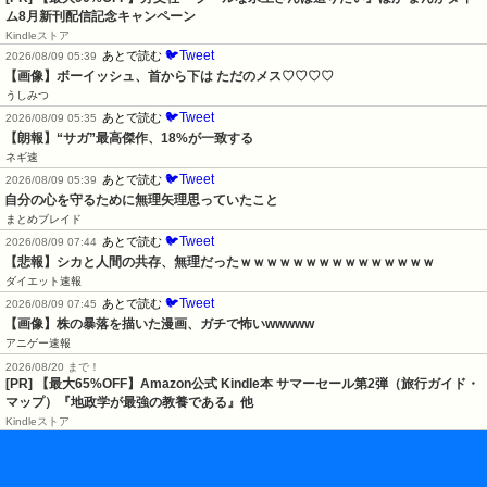
ム8月新刊配信記念キャンペーン
Kindleストア
🐦Tweet
あとで読む
2026/08/09 05:39
【画像】ボーイッシュ、首から下は ただのメス♡♡♡♡
うしみつ
🐦Tweet
あとで読む
2026/08/09 05:35
【朗報】“サガ”最高傑作、18%が一致する
ネギ速
🐦Tweet
あとで読む
2026/08/09 05:39
自分の心を守るために無理矢理思っていたこと
まとめブレイド
🐦Tweet
あとで読む
2026/08/09 07:44
【悲報】シカと人間の共存、無理だったｗｗｗｗｗｗｗｗｗｗｗｗｗｗｗ
ダイエット速報
🐦Tweet
あとで読む
2026/08/09 07:45
【画像】株の暴落を描いた漫画、ガチで怖いwwwww
アニゲー速報
2026/08/20 まで！
[PR]
【最大65%OFF】Amazon公式 Kindle本 サマーセール第2弾（旅行ガイド・
マップ）『地政学が最強の教養である』他
Kindleストア