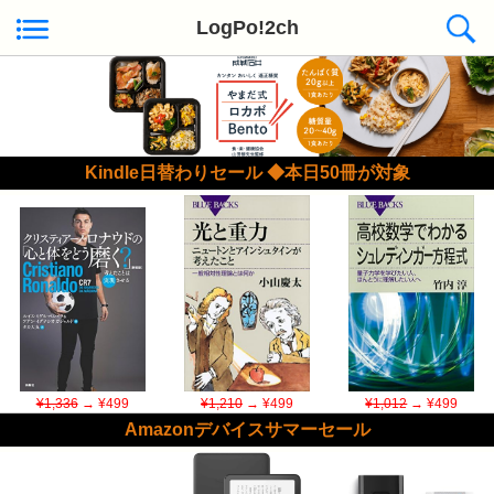
LogPo!2ch
Kindle日替わりセール ◆本日50冊が対象
¥1,336
→ ¥499
¥1,210
→ ¥499
¥1,012
→ ¥499
Amazonデバイスサマーセール