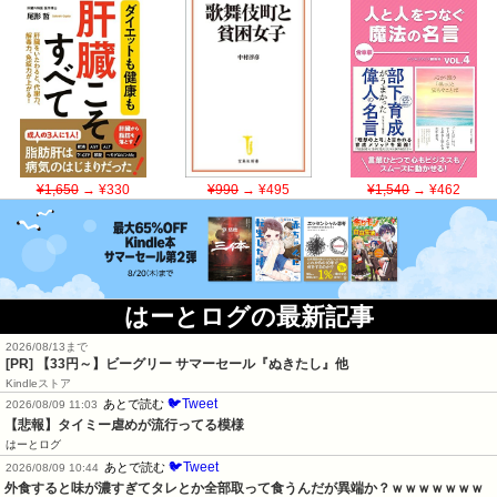
¥1,650
→ ¥330
¥990
→ ¥495
¥1,540
→ ¥462
はーとログの最新記事
2026/08/13まで
[PR]
【33円～】ビーグリー サマーセール『ぬきたし』他
Kindleストア
🐦Tweet
あとで読む
2026/08/09 11:03
【悲報】タイミー虐めが流行ってる模様
はーとログ
🐦Tweet
あとで読む
2026/08/09 10:44
外食すると味が濃すぎてタレとか全部取って食うんだが異端か？ｗｗｗｗｗｗｗ