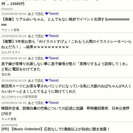
円
→ 24980円
Amazon
🐦Tweet
あとで読む
2026/08/09 08:50
【画像】リアルみいちゃん、とんでもない格好でイベント出演するwwwwwwww
ww
ラビット速報
🐦Tweet
あとで読む
2026/08/09 06:18
【衝撃】5年前お前ら「AIイラストすげぇ！これもう人間のイラストレーターいら
ねぇだろ！」→結果ｗｗｗｗｗｗｗｗｗｗ
なんJクエスト
🐦Tweet
あとで読む
2026/08/09 06:18
息子嫁が里帰り出産しない事に息子嫁母が怒り「里帰りするよう説得してくれ」
と私に電話をかけてきた
鬼女梅
🐦Tweet
あとで読む
2026/08/09 06:18
就活用スーツにお茶を零されパニックになっている私に大阪のおばちゃんが4人く
らいわーっとまくしたてるように助けてくれた
おにひめちゃんの監視部屋
🐦Tweet
あとで読む
2026/08/09 06:20
韓国外交省、防衛白書の竹島についての記述に抗議　即時撤回要求、日本公使呼
び出す
キムチ速報
2026/08/09
[PR] 【Music Unlimited】広告なしで1億曲以上が自由に聴き放題！