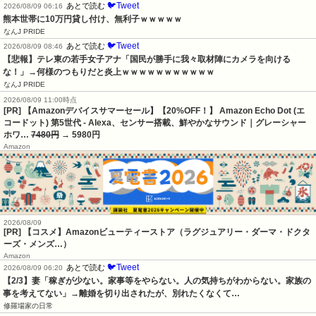
🐦Tweet
あとで読む
2026/08/09 06:16
熊本世帯に10万円貸し付け、無利子ｗｗｗｗｗ
なんJ PRIDE
🐦Tweet
あとで読む
2026/08/09 08:46
【悲報】テレ東の若手女子アナ「国民が勝手に我々取材陣にカメラを向ける
な！」→何様のつもりだと炎上ｗｗｗｗｗｗｗｗｗｗｗ
なんJ PRIDE
2026/08/09 11:00時点
[PR] 【Amazonデバイスサマーセール】【20%OFF！】 Amazon Echo Dot (エ
コードット) 第5世代 - Alexa、センサー搭載、鮮やかなサウンド｜グレーシャー
ホワ…
7480円
→ 5980円
Amazon
2026/08/09
[PR] 【コスメ】Amazonビューティーストア（ラグジュアリー・ダーマ・ドクタ
ーズ・メンズ…）
Amazon
🐦Tweet
あとで読む
2026/08/09 06:20
【2/3】妻「稼ぎが少ない。家事等をやらない。人の気持ちがわからない。家族の
事を考えてない」→離婚を切り出されたが、別れたくなくて…
修羅場家の日常