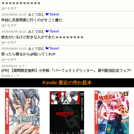
ｗｗｗｗｗｗｗｗｗｗｗ
はーとログ
🐦Tweet
あとで読む
2026/08/09 10:33
年始に旦那実家に行くのがすごく嫌だ
はーとログ
🐦Tweet
あとで読む
2026/08/09 10:22
彼女がいるけど好きな人ができたｗｗｗｗｗｗｗｗ
はーとログ
🐦Tweet
あとで読む
2026/08/09 10:03
笑ったら寝るからgif貼ってくれや
はーとログ
2026/08/12 まで！
[PR] 【期間限定無料】小学館 『パーフェクトグリッター』 新刊配信記念フェア!
Kindleストア
Kindle 最近の売れ筋本