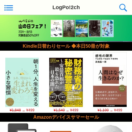
LogPo!2ch
Kindle日替わりセール ◆本日50冊が対象
¥1,848
→ ¥499
¥1,540
→ ¥499
¥1,100
→ ¥499
Amazonデバイスサマーセール