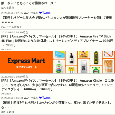
然　さらにとあることが指摘され、炎上
はちま起稿
🐦Tweet
あとで読む
2026/08/09 12:35
【驚愕】格ゲー世界大会で謎のパキスタン人が韓国最強プレーヤーを倒して優勝
ｗｗｗｗ
わんこーる速報！
2026/08/09 16:30時点
[PR] 【Amazonデバイスサマーセール】【20%OFF！】 Amazon Fire TV Stick
4K Plus | 映画館のような4K体験 | ストリーミングメディアプレイヤー …
9980円
→ 7980円
Amazon
2026/08/09 16:30時点
[PR] 【Amazonデバイスサマーセール】【15%OFF！】 Amazon Kindle - 目に優
しい、かさばらない、大きな画面で読みやすい、6週間持続バッテリー、6インチ
ディスプレイ…
19980円
→ 16980円
Amazon
🐦Tweet
あとで読む
2026/08/09 15:30
【動画】懲役7年を求刑されたジャンポケ斉藤さん、変わり果てた姿で発見され
る・・・
はちま起稿