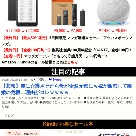
¥27,980
→ ¥22,980
¥9,980
→ ¥7,980
¥7,480
→ ¥5,980
【最終日】【最大50%還元】
3日間限定 マンガ毎週末セール「アツいスポーツマ
ンガ」
【最終日】【全巻100円均一】
集英社 創業100周年記念『GANTZ』全巻100円！
【全巻99円】
マッグガーデン『まもって守護月天！』99円均一！
Amazon・Kindleのセール情報まとめは
こちら
注目の記事
🐦Tweet
あとで読む
2026/05/10 13:30
【悲報】俺に介護させたら母が全然元気にｗ嫁が激怒して離
婚の危機…理由がコレｗｗｗｗ
606: 名無しさん＠ＨＯＭＥ 2019/03/01(金) 23:14:00.18 0 ◆現在の状況 離婚しようと言われ弁
護士を通しての話し合い中 ◆最終的にどうしたいか 再構築 ◆相談者の年齢・職業・年収（手取
り額） ...…
キスログ
Kindle お得なセール本