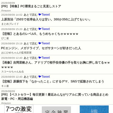
2026/08/09
[PR] 【特集】PC環境まるごと見直しストア
Amazon
🐦Tweet
あとで読む
2026/08/09 14:02
上原浩治「250Sで名球会入りは甘い。300か350に上げてもいい」
まとめブレイド
🐦Tweet
あとで読む
2026/08/09 15:20
【悲報】とあるのレベル5、もうめちゃくちゃｗｗｗｗｗ
ぴこ速
🐦Tweet
あとで読む
2026/08/09 15:19
PCエンジン、メガドライブ、セガサターンが好きだった人
おにひめちゃんの監視部屋
🐦Tweet
あとで読む
2026/08/09 12:40
【画像】吉岡里帆さん、アドリブで相手役俳優の手を取りお胸に押し当てるｗｗ
ｗｗｗｗ
スコールちゃんねる
🐦Tweet
あとで読む
2026/08/09 12:40
【悲報】原爆投下を「なかったこと」にするデマ、SNSで拡散されてしまう
キニ速
2026/08/09
[PR] 【ベストセラー】毎日更新！最近みんながリアルに買っている商品まとめ
家電・PC・周辺機器編
Amazon