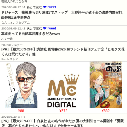
芸能人の気になる噂
🐦Tweet
あとで読む
2026/08/09 12:44
ドジャース　接戦勝ち切り連敗7でストップ　大谷翔平が値千金の決勝内野安打、
由伸6回途中無失点
なんじぇいスタジアム
🐦Tweet
あとで読む
2026/08/09 12:42
車道走ってる自転車邪魔すぎだろwww
ふぇー速
2026/08/14まで
[PR] 【最大50%OFF】講談社 夏電書2026 姉フレンド新刊フェア②『ヒモクズ花
くんは死にたがり』他
Kindleストア
¥88
¥572
¥832
2026/08/20 まで！
[PR]
【最大70％OFF】白泉社 あの名作が今だけ 夏の大割引セール開催中『愛蔵
版 花ざかりの君たちへ』他 8/13まで全巻セール有り