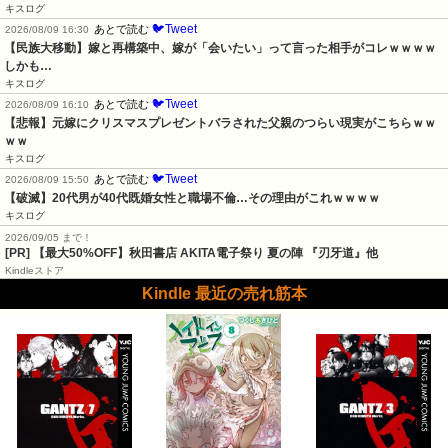
キスログ
🐦Tweet
あとで読む
2026/08/09 16:30
【民族大移動】嫁と再構築中、嫁が「会いたい」って言った相手がコレｗｗｗｗ
しかも…
キスログ
🐦Tweet
あとで読む
2026/08/09 16:10
【悲報】元嫁にクリスマスプレゼントバラされた父親のつらい現実がこちらｗｗ
ｗｗ
キスログ
🐦Tweet
あとで読む
2026/08/09 15:50
【破滅】20代男が40代既婚女性と職場不倫…その理由がこれｗｗｗｗ
キスログ
2026/09/05 まで！
[PR]
【最大50%OFF】秋田書店 AKITA電子祭り 夏の陣 『刃牙道』他
Kindleストア
Kindle 最近の売れ筋本