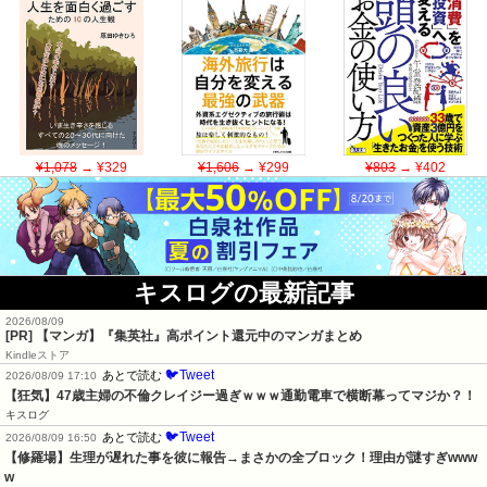
¥1,078
→ ¥329
¥1,606
→ ¥299
¥803
→ ¥402
キスログの最新記事
2026/08/09
[PR] 【マンガ】『集英社』高ポイント還元中のマンガまとめ
Kindleストア
🐦Tweet
あとで読む
2026/08/09 17:10
【狂気】47歳主婦の不倫クレイジー過ぎｗｗｗ通勤電車で横断幕ってマジか？！
キスログ
🐦Tweet
あとで読む
2026/08/09 16:50
【修羅場】生理が遅れた事を彼に報告→まさかの全ブロック！理由が謎すぎwww
w