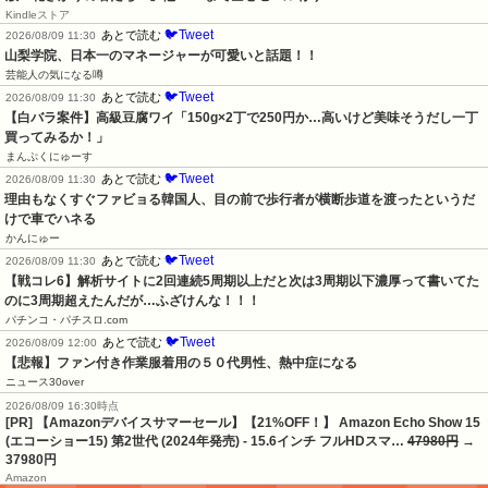
Kindleストア
🐦Tweet
あとで読む
2026/08/09 11:30
山梨学院、日本一のマネージャーが可愛いと話題！！
芸能人の気になる噂
🐦Tweet
あとで読む
2026/08/09 11:30
【白バラ案件】高級豆腐ワイ「150g×2丁で250円か…高いけど美味そうだし一丁
買ってみるか！」
まんぷくにゅーす
🐦Tweet
あとで読む
2026/08/09 11:30
理由もなくすぐファビョる韓国人、目の前で歩行者が横断歩道を渡ったというだ
けで車でハネる
かんにゅー
🐦Tweet
あとで読む
2026/08/09 11:30
【戦コレ6】解析サイトに2回連続5周期以上だと次は3周期以下濃厚って書いてた
のに3周期超えたんだが…ふざけんな！！！
パチンコ・パチスロ.com
🐦Tweet
あとで読む
2026/08/09 12:00
【悲報】ファン付き作業服着用の５０代男性、熱中症になる
ニュース30over
2026/08/09 16:30時点
[PR] 【Amazonデバイスサマーセール】【21%OFF！】 Amazon Echo Show 15
(エコーショー15) 第2世代 (2024年発売) - 15.6インチ フルHDスマ…
47980円
→
37980円
Amazon