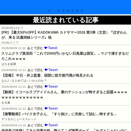
最近読まれている記事
2026/08/13まで
[PR]
【最大50%OFF】KADOKAWA カドサマー2026 第3弾（文芸）『ぼぎわん
が、来る 比嘉姉妹シリーズ』他
Kindleストア
🐦Tweet
あとで読む
2026/08/09 11:30
スリムクラブ真栄田「これで2000円いかない日高屋は国宝」→マジで凄すぎるだ
ろこれｗｗｗｗ
はちま起稿
🐦Tweet
あとで読む
2026/08/09 12:12
【悲報】 中日・井上監督、頭部に前方後円墳が発見される
なんJ（まとめては）いかんのか？
🐦Tweet
あとで読む
2026/08/09 12:12
【動画】イコールラブアイドルさん、素のテンションが怖すぎると話題ｗｗｗｗ
ｗｗｗｗｗｗｗｗｗｗｗｗ
おる速
🐦Tweet
あとで読む
2026/08/09 12:12
【衝撃動画】バイク女子さん、「すり抜け」に失敗して詰む…怖すぎる…
デジタルニューススレッド
🐦Tweet
あとで読む
2026/08/09 13:19
赤信号で追突してきた加害女性、降りてこず謝罪ポーズ→「わざとじゃないのに