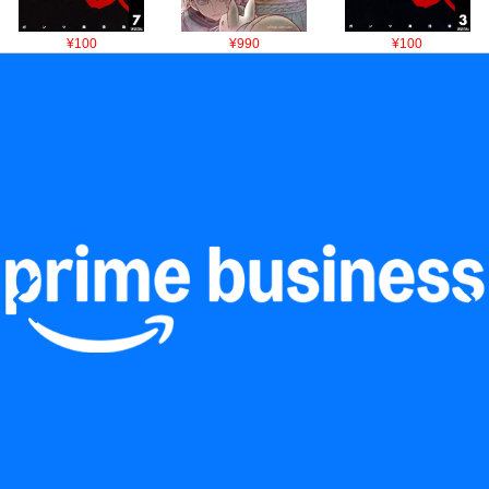
¥100
¥990
¥100