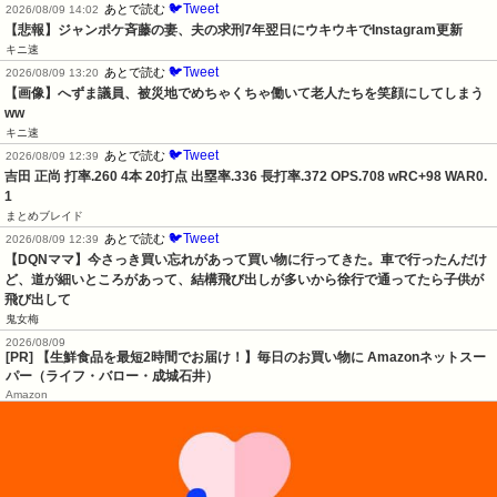
🐦Tweet
あとで読む
2026/08/09 14:02
【悲報】ジャンポケ斉藤の妻、夫の求刑7年翌日にウキウキでInstagram更新
キニ速
🐦Tweet
あとで読む
2026/08/09 13:20
【画像】へずま議員、被災地でめちゃくちゃ働いて老人たちを笑顔にしてしまう
ww
キニ速
🐦Tweet
あとで読む
2026/08/09 12:39
吉田 正尚 打率.260 4本 20打点 出塁率.336 長打率.372 OPS.708 wRC+98 WAR0.
1
まとめブレイド
🐦Tweet
あとで読む
2026/08/09 12:39
【DQNママ】今さっき買い忘れがあって買い物に行ってきた。車で行ったんだけ
ど、道が細いところがあって、結構飛び出しが多いから徐行で通ってたら子供が
飛び出して
鬼女梅
2026/08/09
[PR] 【生鮮食品を最短2時間でお届け！】毎日のお買い物に Amazonネットスー
パー（ライフ・バロー・成城石井）
Amazon