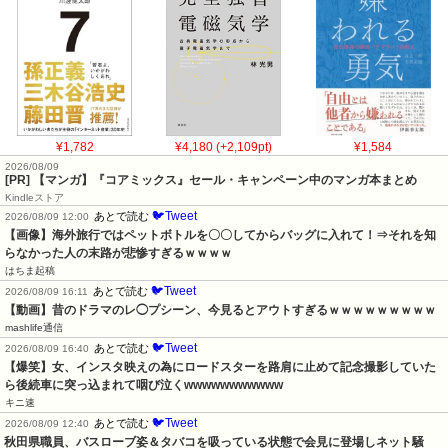
¥1,782
¥4,180 (+2,109pt)
¥1,584
2026/08/09
[PR] 【マンガ】『コアミックス』セール・キャンペーン中のマンガ本まとめ
Kindleストア
🐦Tweet
あとで読む
2026/08/09 12:00
【画像】海外旅行ではペットボトルを〇〇してからバッグに入れて！⇒それを知
らなかった人の末路が悲惨すぎるｗｗｗｗ
はちま起稿
🐦Tweet
あとで読む
2026/08/09 16:11
【動画】昔のドラマのレ◯プシーン、今見るとアウトすぎるｗｗｗｗｗｗｗｗｗ
mashlife通信
🐦Tweet
あとで読む
2026/08/09 16:40
【爆笑】女、インスタ映えの為にロードスターを路肩に止めて記念撮影していた
ら後続車に突っ込まれて咽び泣くwwwwwwwwwww
キニ速
🐦Tweet
あとで読む
2026/08/09 12:40
秋田県職員、バスローブ姿＆タバコを吸っている状態で会見に登場しネット騒