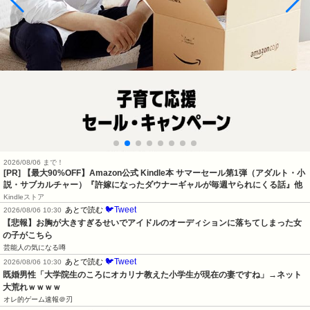
2026/08/06 まで！
[PR]
【最大90%OFF】Amazon公式 Kindle本 サマーセール第1弾（アダルト・小
説・サブカルチャー）『許嫁になったダウナーギャルが毎週ヤられにくる話』他
Kindleストア
🐦Tweet
あとで読む
2026/08/06 10:30
【悲報】お胸が大きすぎるせいでアイドルのオーディションに落ちてしまった女
の子がこちら
芸能人の気になる噂
🐦Tweet
あとで読む
2026/08/06 10:30
既婚男性「大学院生のころにオカリナ教えた小学生が現在の妻ですね」→ネット
大荒れｗｗｗｗ
オレ的ゲーム速報＠刃