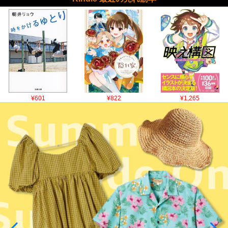
¥601
¥822
¥1,265