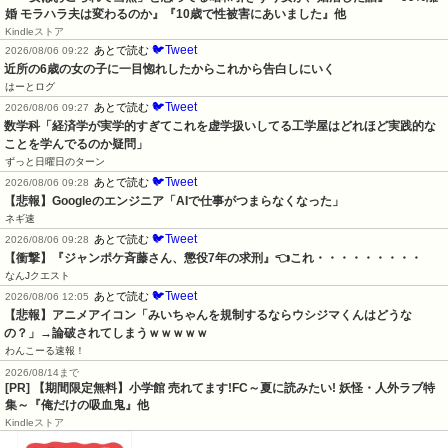
婚 モラハラ夫は変わるのか』『10歳で性被害にあいました』他
Kindleストア
🐦Tweet
あとで読む
2026/08/06 09:22
近所の6歳の女の子に一目惚れしたからこれから告白しにいく
はーとログ
🐦Tweet
あとで読む
2026/08/06 09:27
数学科「経済学が実学的すぎてこれを虚学扱いしてる工学屋はどれほど実践的な
ことを学んでるのか疑問」
ずっと日曜日のターン
🐦Tweet
あとで読む
2026/08/06 09:28
【悲報】Googleのエンジニア「AIで仕事がつまらなくなった」
ネギ速
🐦Tweet
あとで読む
2026/08/06 09:28
【衝撃】『ジャンポケ斉藤さん、懲役7年の求刑』👈これ・・・・・・・・・
なんJクエスト
🐦Tweet
あとで読む
2026/08/06 12:05
【悲報】アニメアイコン「みいちゃんを規制するならウシジマくんはどうな
の？」→論破されてしまうｗｗｗｗｗ
わんこーる速報！
2026/08/14まで
[PR] 【期間限定無料】小学館 売れてます!FC～夏に読みたい! 妖怪・人外ラブ特
集～『俺だけの吸血鬼』他
Kindleストア