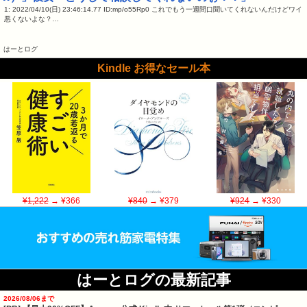
1: 2022/04/10(日) 23:46:14.77 ID:mp/o55Rp0 これでもう一週間口聞いてくれないんだけどワイ
悪くないよな？…
はーとログ
Kindle お得なセール本
¥1,222
→ ¥366
¥840
→ ¥379
¥924
→ ¥330
はーとログの最新記事
2026/08/06まで