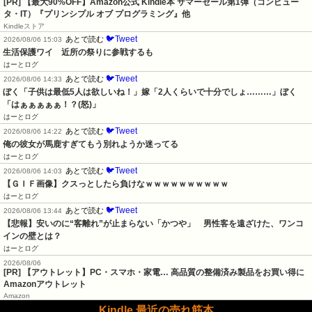
[PR]
【最大90%OFF】Amazon公式 Kindle本 サマーセール第1弾（コンピュー
タ・IT）『プリンシプル オブ プログラミング』他
Kindleストア
🐦Tweet
あとで読む
2026/08/06 15:03
生活保護ワイ　近所の祭りに参戦するも
はーとログ
🐦Tweet
あとで読む
2026/08/06 14:33
ぼく「子供は最低5人は欲しいね！」嫁「2人くらいで十分でしょ………」ぼく
「はぁぁぁぁぁ！？(怒)」
はーとログ
🐦Tweet
あとで読む
2026/08/06 14:22
俺の彼女が馬鹿すぎてもう別れようか迷ってる
はーとログ
🐦Tweet
あとで読む
2026/08/06 14:03
【ＧＩＦ画像】クスっとしたら負けなｗｗｗｗｗｗｗｗｗｗ
はーとログ
🐦Tweet
あとで読む
2026/08/06 13:44
【悲報】安いのに“客離れ”が止まらない「かつや」　男性客を遠ざけた、ワンコ
インの壁とは？
はーとログ
2026/08/06
[PR] 【アウトレット】PC・スマホ・家電… 高品質の整備済み製品をお買い得に
Amazonアウトレット
Amazon
Kindle 最近の売れ筋本