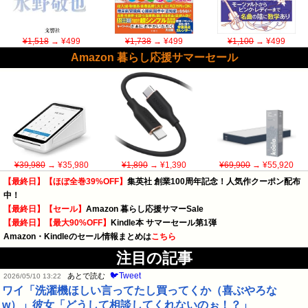
¥1,518
→ ¥499
¥1,738
→ ¥499
¥1,100
→ ¥499
Amazon 暮らし応援サマーセール
¥39,980
→ ¥35,980
¥1,890
→ ¥1,390
¥69,900
→ ¥55,920
【最終日】【ほぼ全巻39%OFF】
集英社 創業100周年記念！人気作クーポン配布
中！
【最終日】【セール】
Amazon 暮らし応援サマーSale
【最終日】【最大90%OFF】
Kindle本 サマーセール第1弾
Amazon・Kindleのセール情報まとめは
こちら
注目の記事
🐦Tweet
あとで読む
2026/05/10 13:22
ワイ「洗濯機ほしい言ってたし買ってくか（喜ぶやろな
w）」彼女「どうして相談してくれないのぉ！？」