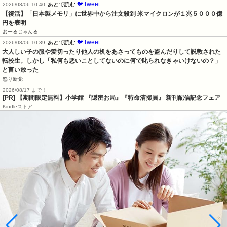
🐦Tweet
あとで読む
2026/08/06 10:40
【復活】「日本製メモリ」に世界中から注文殺到 米マイクロンが１兆５０００億
円を表明
おーるじゃんる
🐦Tweet
あとで読む
2026/08/06 10:39
大人しい子の服や髪切ったり他人の机をあさってものを盗んだりして説教された
転校生。しかし「私何も悪いことしてないのに何で叱られなきゃいけないの？」
と言い放った
怒り新党
2026/08/17 まで！
[PR] 【期間限定無料】小学館 『隠密お局』『特命清掃員』 新刊配信記念フェア
Kindleストア