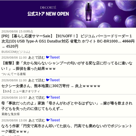
2026/08/06 15:00時点
[PR] 【暮らし応援サマーSale】【91%OFF！】 ビジコム バーコードリーダー 1
次元(1D) USB Type-A GS1 DataBar対応 省電力 ホワイト BC-BR1000…
4950円
→ 4520円
BUSICOM(ビジコム)
🐦Tweet
あとで読む
2026/08/06 11:00
【衝撃】妻「夫から知らないシャンプーの匂いがする変な店に行ってるに違いな
い！」→探偵を雇った結果ｗｗｗ
ついんてーる速報
🐦Tweet
あとで読む
2026/08/06 11:00
セクシー女優さん、熊本地震に300万寄付 → 炎上ｗｗｗｗｗ
【2ch】ニュー速クオリティ
🐦Tweet
あとで読む
2026/08/06 10:57
母「事故だったのよ」家族「母さんがわざとやるはずない」→嫁が毒を飲まされ
子どもを失ったのに信じてもらえず…
素敵な鬼女様
🐦Tweet
あとで読む
2026/08/06 13:06
なろう作家「円安で高市さん叩いてた奴ら、円高でも褒めないのでポジショント
ーク確定ｗｗｗ」