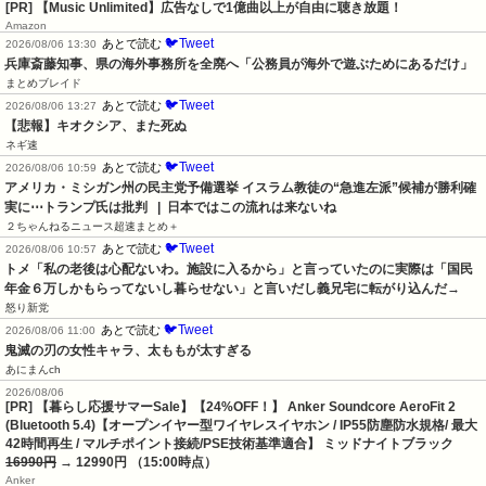
[PR] 【Music Unlimited】広告なしで1億曲以上が自由に聴き放題！
Amazon
🐦Tweet
あとで読む
2026/08/06 13:30
兵庫斎藤知事、県の海外事務所を全廃へ「公務員が海外で遊ぶためにあるだけ」
まとめブレイド
🐦Tweet
あとで読む
2026/08/06 13:27
【悲報】キオクシア、また死ぬ
ネギ速
🐦Tweet
あとで読む
2026/08/06 10:59
アメリカ・ミシガン州の民主党予備選挙 イスラム教徒の“急進左派”候補が勝利確
実に⋯トランプ氏は批判   |  日本ではこの流れは来ないね
２ちゃんねるニュース超速まとめ＋
🐦Tweet
あとで読む
2026/08/06 10:57
トメ「私の老後は心配ないわ。施設に入るから」と言っていたのに実際は「国民
年金６万しかもらってないし暮らせない」と言いだし義兄宅に転がり込んだ→
怒り新党
🐦Tweet
あとで読む
2026/08/06 11:00
鬼滅の刃の女性キャラ、太ももが太すぎる
あにまんch
2026/08/06
[PR] 【暮らし応援サマーSale】【24%OFF！】 Anker Soundcore AeroFit 2
(Bluetooth 5.4)【オープンイヤー型ワイヤレスイヤホン / IP55防塵防水規格/ 最大
42時間再生 / マルチポイント接続/PSE技術基準適合】 ミッドナイトブラック
16990円
→ 12990円 （15:00時点）
Anker