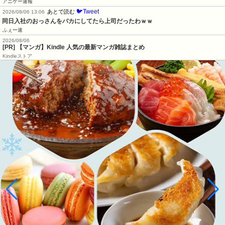
アニゲー速報
🐦Tweet
あとで読む
2026/08/06 13:06
同日入社のおっさんをバカにしてたら上司だったわｗｗ
ふぇー速
2026/08/06
[PR] 【マンガ】Kindle 人気の最新マンガ雑誌まとめ
Kindleストア