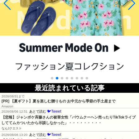
最近読まれている記事
2026/08/31まで
[PR]
【夏ギフト】夏を楽しむ贈りもの お中元から季節の手土産まで
Amazon
🐦Tweet
あとで読む
2026/08/06 12:51
【悲報】ジャンポケ斉藤さんの被害女性「バウムクーヘン売ったりTikTokライブ
しててムカついたから示談しなかった」・・・・・・・・・
なんJクエスト
🐦Tweet
あとで読む
2026/08/06 13:20