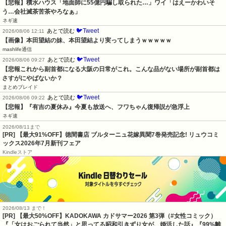
【悲報】積水ハウス「地面師に55億円騙し取られた…」ワイ「はえーかわいそ
う…会社滅茶苦茶やろなぁ」
ネギ速
🐦Tweet
あとで読む
2026/08/06 12:11
【画像】本田望結の妹、本田望結より実ってしまうｗｗｗｗｗ
mashlife通信
🐦Tweet
あとで読む
2026/08/06 09:27
【悲報これから副首都になる大阪の日常がこれ。こんな品がない場所が副首都は
さすがにやばないか？
まとめブレイド
🐦Tweet
あとで読む
2026/08/06 09:22
【悲報】『有吉の夏休み』今夏も放送へ、フワちゃん復帰説が急浮上
ネギ速
2026/08/11まで
[PR] 【最大91%OFF】徳間書店 ブルターニュ花嫁異聞7巻発売記念! リュウコミ
ックス2026年7月新刊フェア
Kindleストア
2026/08/13 まで！
[PR]
【最大50%OFF】KADOKAWA カドサマー2026 第3弾（#女性コミック）
『「女はおごられて当然」と思ってる昭和引きずり女が、婚活した話』『99%離