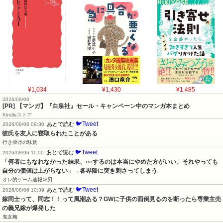
¥1,034
¥1,430
¥1,485
2026/08/06
[PR] 【マンガ】『白泉社』セール・キャンペーン中のマンガ本まとめ
Kindleストア
🐦Tweet
あとで読む
2026/08/06 09:30
彼氏を友人に寝取られたことがある
行き掛けの駄賃
🐦Tweet
あとで読む
2026/08/06 11:00
「何者にもなれなかった結果、○○するのは本当にやめた方がいい。それやっても
自分の価値は上がらない」→各界隈に突き刺さってしまう
オレ的ゲーム速報＠刃
🐦Tweet
あとで読む
2026/08/06 10:39
嫁同士って、同志！！って風潮ある？GWに子供の面倒見るのを断ったら専業主売
の義兄嫁が爆発した
鬼女梅