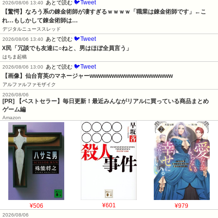
🐦Tweet
あとで読む
2026/08/06 13:40
【驚愕】なろう系の錬金術師が凄すぎるｗｗｗｗ「職業は錬金術師です」←こ
れ…もしかして錬金術師は…
デジタルニューススレッド
🐦Tweet
あとで読む
2026/08/06 13:40
X民「冗談でも友達に○ねと、男はほぼ全員言う」
はちま起稿
🐦Tweet
あとで読む
2026/08/06 13:00
【画像】仙台育英のマネージャーwwwwwwwwwwwwwwwwwww
アルファルファモザイク
2026/08/06
[PR] 【ベストセラー】毎日更新！最近みんながリアルに買っている商品まとめ
ゲーム編
Amazon
¥506
¥601
¥979
2026/08/06