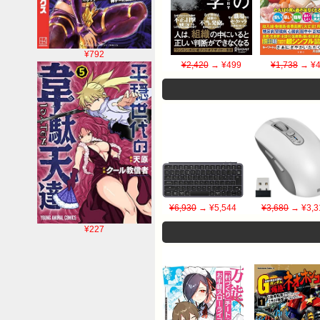
¥792
¥2,420
→ ¥499
¥1,738
→ ¥4
¥6,930
→ ¥5,544
¥3,680
→ ¥3,3
¥227