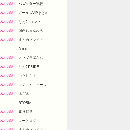
バズッター速報
あとで読む
ガールズVIPまとめ
あとで読む
なんJクエスト
あとで読む
凹凸ちゃんねる
あとで読む
まとめブレイド
あとで読む
Amazon
スマブラ屋さん
あとで読む
なんJ PRIDE
あとで読む
いたしん！
あとで読む
コノユビニュース
あとで読む
ネギ速
あとで読む
STORIA
怒り新党
あとで読む
はーとログ
あとで読む
まとめブレイド
あとで読む