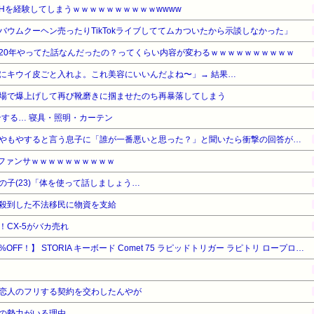
Hを経験してしまうｗｗｗｗｗｗｗｗｗｗwwww
ウムクーヘン売ったりTikTokライブしててムカついたから示談しなかった」
20年やってた話なんだったの？ってくらい内容が変わるｗｗｗｗｗｗｗｗｗｗ
にキウイ皮ごと入れよ。これ美容にいいんだよね〜」→ 結果…
場で爆上げして再び靴磨きに掴ませたのち再暴落してしまう
する… 寝具・照明・カーテン
やもやすると言う息子に「誰が一番悪いと思った？」と聞いたら衝撃の回答が…
のファンサｗｗｗｗｗｗｗｗｗｗ
子(23)「体を使って話しましょう…
殺到した不法移民に物資を支給
CX-5がバカ売れ
【暮らし応援サマーSale】【8%OFF！】 STORIA キーボード Comet 75 ラピッドトリガー ラピトリ ロープロファイル 日本語配列 ゲーミングキーボード 白 PBTキーキャップ 75% ポーリングレート 8000 Hz 対応 RGBライト 磁気軸 GATERON ホワイト SK25CT75
恋人のフリする契約を交わしたんやが
の勢力がいる理由