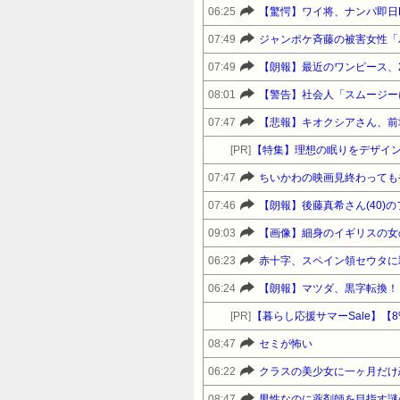
06:25
【驚愕】ワイ将、ナンパ即日
07:49
ジャンポケ斉藤の被害女性「バ
07:49
【朗報】最近のワンピース、
08:01
【警告】社会人「スムージー
07:47
【悲報】キオクシアさん、前
[PR]
【特集】理想の眠りをデザイン
07:47
ちいかわの映画見終わっても
07:46
【朗報】後藤真希さん(40)
09:03
【画像】細身のイギリスの女の
06:23
赤十字、スペイン領セウタに
06:24
【朗報】マツダ、黒字転換！！
[PR]
08:47
セミが怖い
06:22
クラスの美少女に一ヶ月だけ
08:47
男性なのに薬剤師を目指す謎