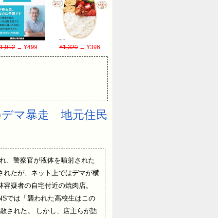
1,012
→ ¥499
¥1,320
→ ¥396
のデマ暴走 地元住民
ーで襲撃され、警察官が液体を噴射された
保されたが、ネット上ではデマが横
林容疑者の自宅付近の焼肉店。
NSでは「襲われた高校生はこの
散された。 しかし、店主らが語