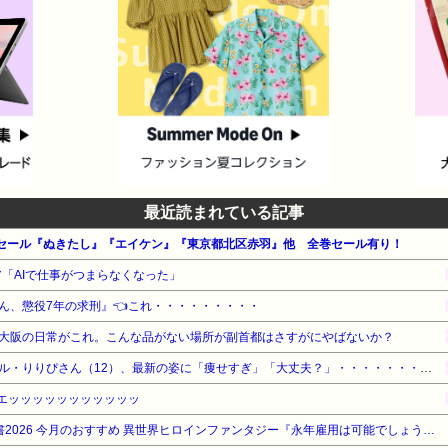
最近読まれている記事
ーセール『ぬきたし』『エイケン』『東京都北区赤羽』他 全巻セール有り！
ニア「AIで仕事がつまらなくなった」
ん、懲役7年の求刑』👈これ・・・・・・・・・
大阪の日常がこれ。こんな品がない場所が副首都はさすがにやばないか？
【衝撃】小学生姫ギャルモデル・りりぴさん（12）、最新の姿に「痩せすぎ」「大丈夫？」・・・・・・・・・
生足エッッッッッッッッッッッ
【期間限定無料】講談社 夏電書2026 今月のおすすめ 異世界ヒロインファンタジー『永年雇用は可能でしょうか』他