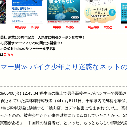
9
¥3,300
→ ¥499
¥990
→ ¥495
¥1,760
→ ¥352
¥
集英社 創業100周年記念！人気作に割引クーポン配布中！
暮らし応援サマーSale いつの間にか開催中！
zon公式 Kindle本 サマーセール第1弾
めは
こちら
マー男≫ バイク少年より迷惑なネット
] 2026/05/08(金) 12:43:34 福生市の路上で男子高校生らがハンマ
手配されていた高林輝行容疑者（44）は5月1日、千葉県内で身柄を確
 特に事件現場に隣接する「焼肉店」はデマ被害に悩まされていた。 高
ったものの、被害少年たちが事件以前にもタムロしていたことから、S
実態がある」「中国籍の経営者だ」といった、もっともらしい情報が拡