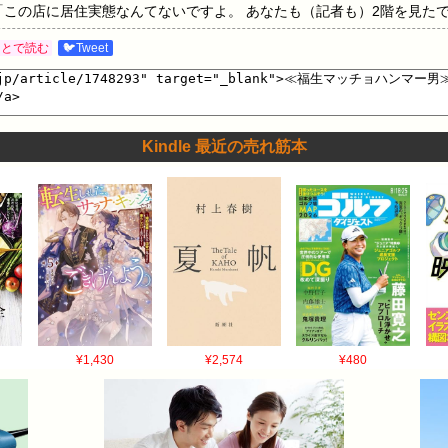
「この店に居住実態なんてないですよ。 あなたも（記者も）2階を見た
の話は相手にしないことにした。 でも、嘘ですよと伝えても、また何か
あとで読む
🐦Tweet
から『（被害少年たちの）バイクを置かせてください』と言われ、協力し
クを見て、勝手に結びつけられてしまった。 ウチに子どもなんていま
福生マッチョハンマー男≫「ウチの店は事件に関係ないし中国人でもあ
されて…」地元住民は警察の対応に不満（集英社オンライン） - Yah
Kindle 最近の売れ筋本
警察官が液体を噴射された事件。頃人未遂容疑で公開指名手配されていた
、ネット上ではデマが横Yahoo!ニュース…
¥1,430
¥2,574
¥480