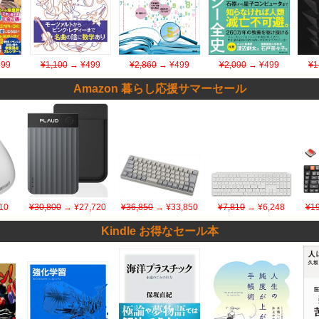
99
¥1,100
→ ¥499
¥2,860
→ ¥499
¥2,090
→ ¥499
¥1
Amazon 暮らし応援サマーセール
10
¥30,800
→ ¥27,720
¥36,850
→ ¥33,850
¥7,810
→ ¥6,248
¥19
Kindle お得なセール本