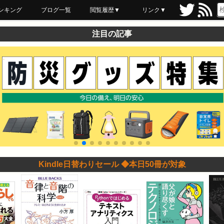
ンキング
ブログ一覧
閲覧履歴▼
リンク▼
ブックマーク
最近読んだ
あとで読む
ネットスーパー
飲食店舗用品
セール情報
注目の記事
Kindle日替わりセール ◆本日50冊が対象