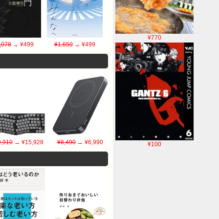
¥770
,078
→ ¥499
¥1,650
→ ¥499
,910
→ ¥15,928
¥8,490
→ ¥6,990
¥100