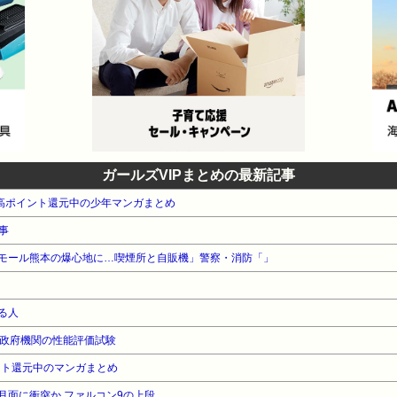
ガールズVIPまとめの最新記事
本 高ポイント還元中の少年マンガまとめ
事
モール熊本の爆心地に…喫煙所と自販機」警察・消防「」
る人
英政府機関の性能評価試験
ント還元中のマンガまとめ
月面に衝突か ファルコン9の上段