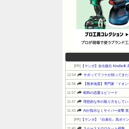
[PR]
【マンガ】全出版社 Kindle
12:04
サボっててツケが回ってきた
11:58
【熊本地震】専門家「イオン
11:57
昭和の恋愛エピソード
11:47
理想的な年の取り方をしてい
11:43
AIが指示なくサイバー攻撃 
[PR]
【マンガ】『白泉社』高ポイ
11:40
スペースＸのロケット残骸、