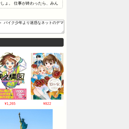
でしょ。 仕事が終わったら、みん
言われるだけですから……」（店
ただけなのよ。 それなのに、テ
せんし、中国人（経営）の店でも
りません」バイク少年より迷惑な
oo!ニュース福生市の路上で男子
高林輝行容疑者（44）は5月1
¥1,265
¥822