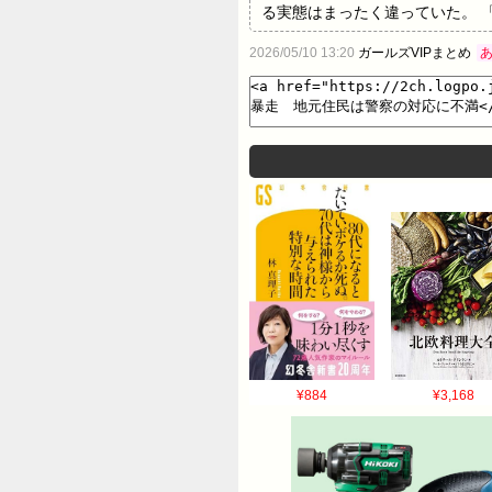
る実態はまったく違っていた。 
な各々の家に帰ります。 ネット
2026/05/10 13:20
ガールズVIPまとめ
長） 「ウチはね、事件後に警察
レビのニュースに映っていたバイ
ありません」（店の従業員） ≪
ネットのデマ暴走「別人が顔をさら
高校生らがハンマーで襲撃され、
日、千葉県内で身柄を確保されたが
¥884
¥3,168