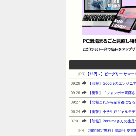
[PR]
【33円～】ビーグリー サマ
09:28
【悲報】Googleのエンジ
09:28
【衝撃】『ジャンポケ斉藤さ
09:27
【悲報これから副首都になる
06:24
07:01
【朗報】Perfumeさんの
[PR]