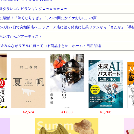
番ダサいコンビランキングｗｗｗｗｗｗｗ
〟に騒然！「渋くなりすぎ」「いつの間にかイケおじに」の声
思い浮かんだアーティスト
最近みんながリアルに買っている商品まとめ ホーム・日用品編
¥2,574
¥1,833
¥1,766