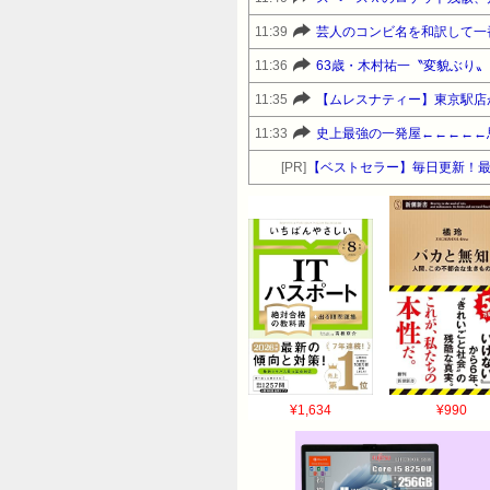
11:39
芸人のコンビ名を和訳して一
11:36
63歳・木村祐一〝変貌ぶり
11:35
11:33
史上最強の一発屋←←←←←
[PR]
【ベストセラー】毎日更新！
¥1,634
¥990