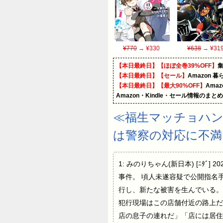
¥770
→ ¥330
¥638
→ ¥31
【本日最終日】【ほぼ全巻39%OFF】
【本日最終日】【セール】
Amazon 
【本日最終日】【最大90%OFF】
Ama
Amazon・Kindle・セール情報のまと
≪福生マッチョハン
は警察の対応に不満
1: みのりちゃん(新日本) [ﾆﾀﾞ
事件。 頃人未遂容疑で公開指名
行し、新たな被害を生んでいる。
犯行現場はこの店舗付近の路上だ
店の息子の連れだ」「店には居住