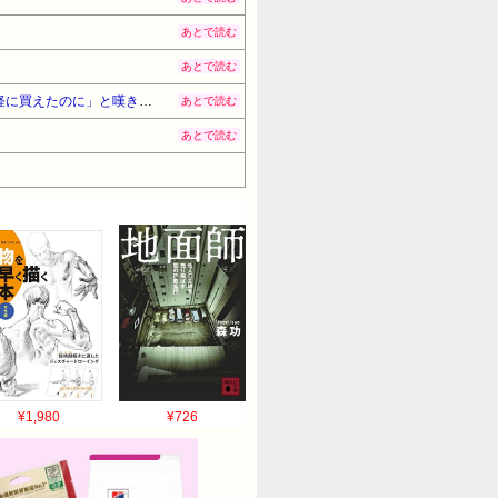
あとで読む
あとで読む
【ムレスナティー】東京駅店が8月27日で突如閉店へ… ラクーア店に続く発表に紅茶ファンから「またか」「手軽に買えたのに」と嘆きの声
あとで読む
あとで読む
¥1,980
¥726