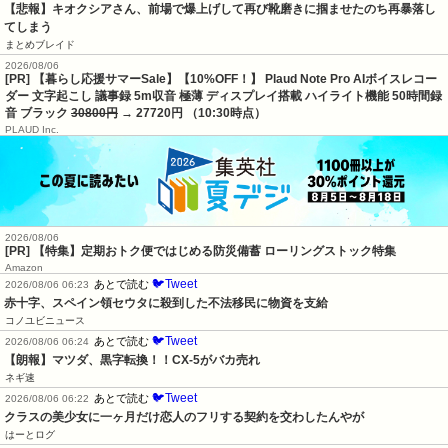
【悲報】キオクシアさん、前場で爆上げして再び靴磨きに掴ませたのち再暴落し
てしまう
まとめブレイド
2026/08/06
[PR] 【暮らし応援サマーSale】【10%OFF！】 Plaud Note Pro AIボイスレコー
ダー 文字起こし 議事録 5m収音 極薄 ディスプレイ搭載 ハイライト機能 50時間録
音 ブラック
30800円
→ 27720円 （10:30時点）
PLAUD Inc.
2026/08/06
[PR] 【特集】定期おトク便ではじめる防災備蓄 ローリングストック特集
Amazon
🐦Tweet
あとで読む
2026/08/06 06:23
赤十字、スペイン領セウタに殺到した不法移民に物資を支給
コノユビニュース
🐦Tweet
あとで読む
2026/08/06 06:24
【朗報】マツダ、黒字転換！！CX-5がバカ売れ
ネギ速
🐦Tweet
あとで読む
2026/08/06 06:22
クラスの美少女に一ヶ月だけ恋人のフリする契約を交わしたんやが
はーとログ