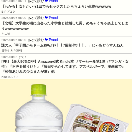
🐦Tweet
あとで読む
2026/08/06 06:01
【わかる】女とかいう1回でもセックスしたらちょろい生物wwwwww
BIPブログ
🐦Tweet
あとで読む
2026/08/06 06:00
【悲報】大学生の頃に出会った小学生と結婚した男、めちゃくちゃ炎上してしま
うwwwwwwwww
キニ速
🐦Tweet
あとで読む
2026/08/06 06:00
謎の人「甲子園からドーム移転ｲﾔｯ！！7回制ｲﾔｯ！！」←じゃあどうすんねん
日刊やきう速報
2026/08/06 まで！
[PR]
【最大90%OFF】Amazon公式 Kindle本 サマーセール第1弾（#マンガ・女
性）『不浄を拭うひと』『毎日やらかしてます。アスペルガーで、漫画家で』
『松苗あけみの少女まんが道』他
Kindleストア