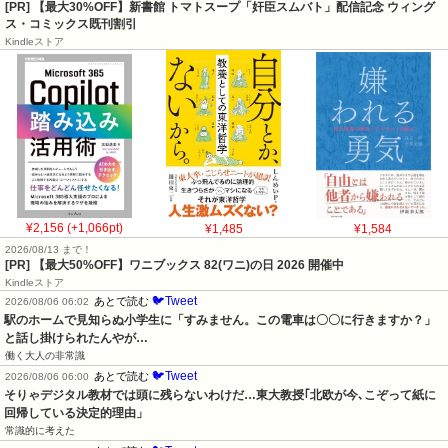
[PR] 【最大30%OFF】新書館 トマトスープ「奸臣スムバト」配信記念 ウィング
ス・コミックス既刊割引
Kindleストア
¥2,156 (+1,066pt)
¥1,485
¥1,584
2026/08/13 まで！
[PR]
【最大50%OFF】ワニブックス 82(ワニ)の日 2026 開催中
Kindleストア
🐦Tweet
あとで読む
2026/08/06 06:02
駅のホームで見知らぬ小学生に「すみません。この電車は〇〇に行きますか？」
と話し掛けられたんやが…
働く大人の非常識
🐦Tweet
あとで読む
2026/08/06 06:00
そりゃデジタル教材では頭に残らないわけだ…東大教授｢北欧が今､こぞって紙に
回帰している決定的理由」
常識的に考えた