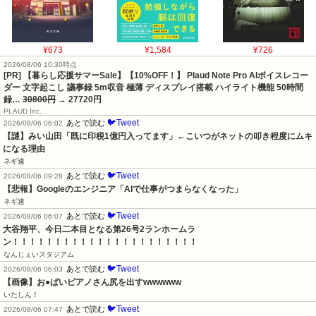
¥673
¥1,584
¥726
2026/08/06 10:30時点
[PR] 【暮らし応援サマーSale】【10%OFF！】 Plaud Note Pro AIボイスレコー
ダー 文字起こし 議事録 5m収音 極薄 ディスプレイ搭載 ハイライト機能 50時間
録…
30800円
→ 27720円
PLAUD Inc.
🐦Tweet
あとで読む
2026/08/06 06:02
【謎】みい山田「既に印税1億円入ってます」←こいつがネットの叩き程度にムキ
になる理由
ネギ速
🐦Tweet
あとで読む
2026/08/06 09:28
【悲報】Googleのエンジニア「AIで仕事がつまらなくなった」
ネギ速
🐦Tweet
あとで読む
2026/08/06 06:07
大谷翔平、今日二本目となる第26号2ランホームラ
ン！！！！！！！！！！！！！！！！！！！！！！
なんじぇいスタジアム
🐦Tweet
あとで読む
2026/08/06 06:03
【画像】お●ぱいピアノさん尻を出すwwwwww
いたしん！
🐦Tweet
あとで読む
2026/08/06 07:47