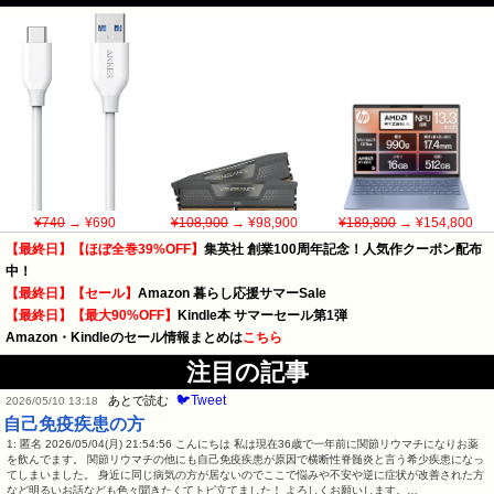
¥740
→ ¥690
¥108,900
→ ¥98,900
¥189,800
→ ¥154,800
【最終日】【ほぼ全巻39%OFF】
集英社 創業100周年記念！人気作クーポン配布
中！
【最終日】【セール】
Amazon 暮らし応援サマーSale
【最終日】【最大90%OFF】
Kindle本 サマーセール第1弾
Amazon・Kindleのセール情報まとめは
こちら
注目の記事
🐦Tweet
あとで読む
2026/05/10 13:18
自己免疫疾患の方
1: 匿名 2026/05/04(月) 21:54:56 こんにちは 私は現在36歳で一年前に関節リウマチになりお薬
を飲んでます。 関節リウマチの他にも自己免疫疾患が原因で横断性脊髄炎と言う希少疾患になっ
てしまいました。 身近に同じ病気の方が居ないのでここで悩みや不安や逆に症状が改善された方
など明るいお話なども色々聞きたくてトピ立てました！ よろしくお願いします。…