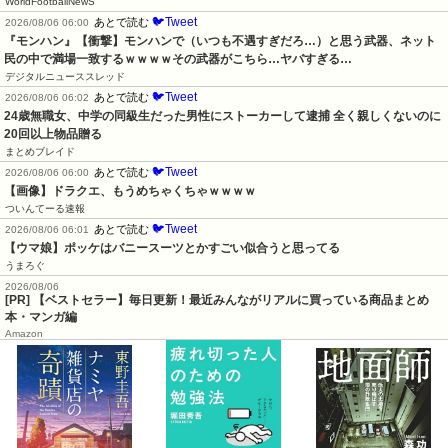
WorldFootballNewS
🐦Tweet
あとで読む
2026/08/06 06:00
『モンハン』【衝撃】モンハンで（いつも不遇すぎだろ…）と思う武器、ネット
民の中で満場一致するｗｗｗｗその武器がこちら…ヤバすぎる…
デジタルニューススレッド
🐦Tweet
あとで読む
2026/08/06 06:02
24歳無職女、中学の同級生だった男性にストーカーして逮捕 全く親しくないのに
20回以上物品贈る
まとめブレイド
🐦Tweet
あとで読む
2026/08/06 06:00
【画像】ドラクエ、もうめちゃくちゃｗｗｗｗ
ついんてーる速報
🐦Tweet
あとで読む
2026/08/06 06:01
【ウマ娘】ポッケはバニースーツとかすごい似合うと思ってる
うまろぐ
2026/08/06
[PR] 【ベストセラー】毎日更新！最近みんながリアルに買っている商品まとめ
本・マンガ編
Amazon