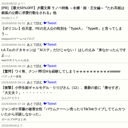
2026/08/18 まで！
[PR] 【最大50%OFF】夕霧文庫 ラノベ特集 ～令嬢・姫・王女編～『たれ耳姫は
銀狐の公爵に求愛行動をされる』他
Kindleストア
🐦Tweet
あとで読む
2026/08/06 06:02
【ポリコレ】任天堂、FEの主人公の性別を「TypeA」「TypeB」と言ってしま
う…
mutyunのゲーム+αブログ
🐦Tweet
あとで読む
2026/08/06 06:03
t.A.T.u.のドタキャンは「Ｍステ」だけじゃない！ はしのえみ「来なかったんです
よ…」
watch＠２ちゃんねる
🐦Tweet
あとで読む
2026/08/06 06:25
【驚愕】ワイ将、ナンパ即日Hを経験してしまうｗｗｗｗｗｗｗｗｗｗwwww
バズッター速報
🐦Tweet
あとで読む
2026/08/06 06:24
【衝撃】小学生姫ギャルモデル・りりぴさん（12）、最新の姿に「痩せすぎ」
「大丈夫？」・・・・・・・・・
なんJクエスト
🐦Tweet
あとで読む
2026/08/06 07:49
ジャンポケ斉藤の被害女性「バウムクーヘン売ったりTikTokライブしててムカつ
いたから示談しなかった」
ガールズVIPまとめ
2026/08/08まで