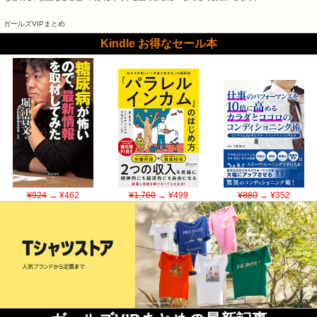
ガールズVIPまとめ
Kindle お得なセール本
¥924
→ ¥462
¥1,760
→ ¥499
¥880
→ ¥352