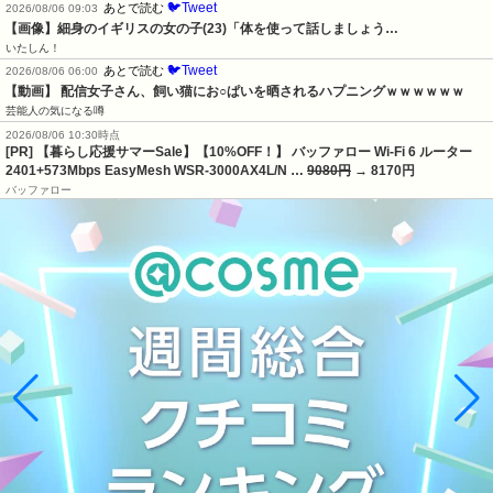
🐦Tweet
あとで読む
2026/08/06 09:03
【画像】細身のイギリスの女の子(23)「体を使って話しましょう…
いたしん！
🐦Tweet
あとで読む
2026/08/06 06:00
【動画】 配信女子さん、飼い猫にお○ぱいを晒されるハプニングｗｗｗｗｗｗ
芸能人の気になる噂
2026/08/06 10:30時点
[PR] 【暮らし応援サマーSale】【10%OFF！】 バッファロー Wi-Fi 6 ルーター
2401+573Mbps EasyMesh WSR-3000AX4L/N …
9080円
→ 8170円
バッファロー