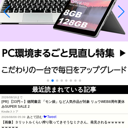
最近読まれている記事
2026/08/16まで
[PR]
【33円～】徳間書店 「モン娘」など人気作品が対象 リュウWEB8周年夏休
みSUPER SALE 2
Kindleストア
🐦Tweet
あとで読む
2026/08/06 05:39
【画像】３リットルくらい搾り取ってきそうなミクさん、発見されるｗｗｗｗｗ
ｗｗｗｗｗ