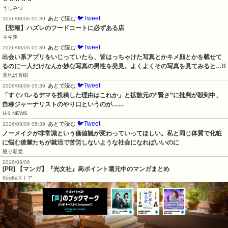
うしみつ
🐦Tweet
あとで読む
2026/08/06 05:39
【悲報】ハズレのフードコートに必ずある店
ネギ速
🐦Tweet
あとで読む
2026/08/06 05:39
出会い系アプリをいじっていたら、皆はっちゃけた写真とかキメ顔とかを載せて
るのに一人だけなんか妙な写真の男性を発見。よくよくその写真を見てみると…!!
基地沢直樹
🐦Tweet
あとで読む
2026/08/06 05:39
「すぐバレるデマを投稿した理由はこれか」と拡散元の”賢さ”に批判が殺到中、
自称ジャーナリストのやり口というのが……
U-1 NEWS
🐦Tweet
あとで読む
2026/08/06 05:39
ノーメイクが非常識という価値観が変わっていってほしい。私と同じ体質で化粧
に悩む後輩たちが就活で苦労しないような社会になればいいのに
怒り新党
2026/08/06
[PR] 【マンガ】『光文社』高ポイント還元中のマンガまとめ
Kindleストア