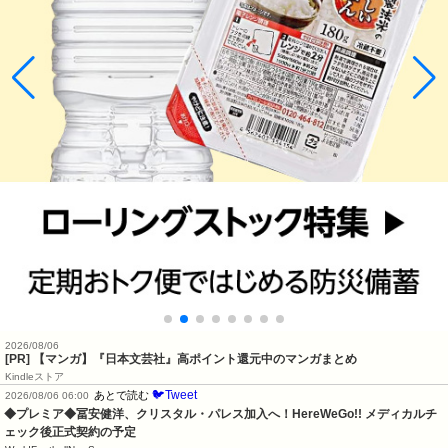
2026/08/06
[PR] 【マンガ】『日本文芸社』高ポイント還元中のマンガまとめ
Kindleストア
🐦Tweet
あとで読む
2026/08/06 06:00
◆プレミア◆冨安健洋、クリスタル・パレス加入へ！HereWeGo!! メディカルチ
ェック後正式契約の予定