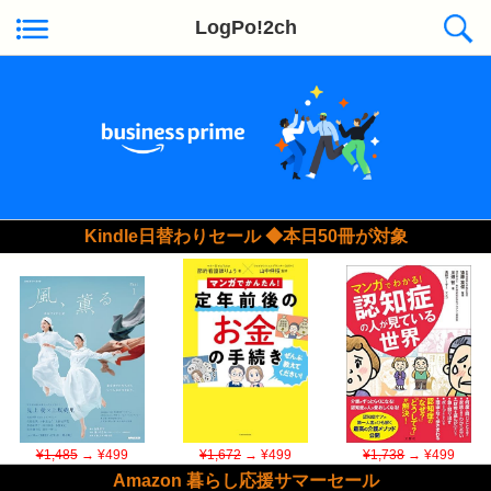
LogPo!2ch
Kindle日替わりセール ◆本日50冊が対象
¥1,485
→ ¥499
¥1,672
→ ¥499
¥1,738
→ ¥499
Amazon 暮らし応援サマーセール