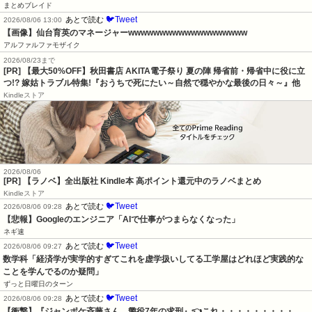
まとめブレイド
🐦Tweet
あとで読む
2026/08/06 13:00
【画像】仙台育英のマネージャーwwwwwwwwwwwwwwwwwww
アルファルファモザイク
2026/08/23まで
[PR] 【最大50%OFF】秋田書店 AKITA電子祭り 夏の陣 帰省前・帰省中に役に立
つ!? 嫁姑トラブル特集!『おうちで死にたい～自然で穏やかな最後の日々～』他
Kindleストア
2026/08/06
[PR] 【ラノベ】全出版社 Kindle本 高ポイント還元中のラノベまとめ
Kindleストア
🐦Tweet
あとで読む
2026/08/06 09:28
【悲報】Googleのエンジニア「AIで仕事がつまらなくなった」
ネギ速
🐦Tweet
あとで読む
2026/08/06 09:27
数学科「経済学が実学的すぎてこれを虚学扱いしてる工学屋はどれほど実践的な
ことを学んでるのか疑問」
ずっと日曜日のターン
🐦Tweet
あとで読む
2026/08/06 09:28
【衝撃】『ジャンポケ斉藤さん、懲役7年の求刑』👈これ・・・・・・・・・