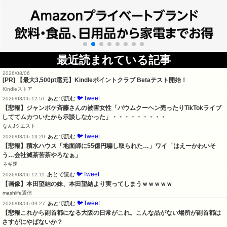
最近読まれている記事
2026/08/06
[PR]
【最大3,500pt還元】Kindleポイントクラブ Betaテスト開始！
Kindleストア
🐦Tweet
あとで読む
2026/08/06 12:51
【悲報】ジャンポケ斉藤さんの被害女性「バウムクーヘン売ったりTikTokライブ
しててムカついたから示談しなかった」・・・・・・・・・
なんJクエスト
🐦Tweet
あとで読む
2026/08/06 13:20
【悲報】積水ハウス「地面師に55億円騙し取られた…」ワイ「はえーかわいそ
う…会社滅茶苦茶やろなぁ」
ネギ速
🐦Tweet
あとで読む
2026/08/06 12:11
【画像】本田望結の妹、本田望結より実ってしまうｗｗｗｗｗ
mashlife通信
🐦Tweet
あとで読む
2026/08/06 09:27
【悲報これから副首都になる大阪の日常がこれ。こんな品がない場所が副首都は
さすがにやばないか？