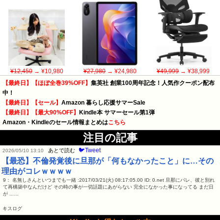
¥12,450
→ ¥10,980
¥27,980
→ ¥24,980
¥49,999
→ ¥38,999
【最終日】【ほぼ全巻39%OFF】
集英社 創業100周年記念！人気作クーポン配布
中！
【最終日】【セール】
Amazon 暮らし応援サマーSale
【最終日】【最大90%OFF】
Kindle本 サマーセール第1弾
Amazon・Kindleのセール情報まとめは
こちら
注目の記事
🐦Tweet
あとで読む
2026/05/10 13:10
【最恐】不倫発覚後に旦那が「何もなかったこと」に…その
理由がコレｗｗｗｗ
9： 名無しさんといつまでも一緒 :2017/03/21(火) 08:17:05.00 ID: 0.net 旦那にバレ、彼と別れ
て再構築中なんだけど その時の事が一切話題にあがらない 完全になかった事になってる まだ日
が ...…
キスログ