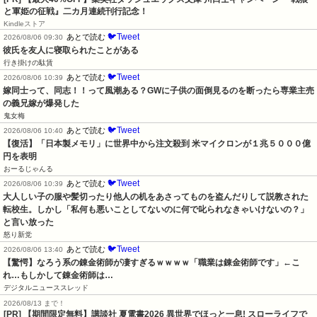
と軍姫の征戦』二カ月連続刊行記念！
Kindleストア
🐦Tweet
あとで読む
2026/08/06 09:30
彼氏を友人に寝取られたことがある
行き掛けの駄賃
🐦Tweet
あとで読む
2026/08/06 10:39
嫁同士って、同志！！って風潮ある？GWに子供の面倒見るのを断ったら専業主売
の義兄嫁が爆発した
鬼女梅
🐦Tweet
あとで読む
2026/08/06 10:40
【復活】「日本製メモリ」に世界中から注文殺到 米マイクロンが１兆５０００億
円を表明
おーるじゃんる
🐦Tweet
あとで読む
2026/08/06 10:39
大人しい子の服や髪切ったり他人の机をあさってものを盗んだりして説教された
転校生。しかし「私何も悪いことしてないのに何で叱られなきゃいけないの？」
と言い放った
怒り新党
🐦Tweet
あとで読む
2026/08/06 13:40
【驚愕】なろう系の錬金術師が凄すぎるｗｗｗｗ「職業は錬金術師です」←こ
れ…もしかして錬金術師は…
デジタルニューススレッド
2026/08/13 まで！
[PR] 【期間限定無料】講談社 夏電書2026 異世界でほっと一息! スローライフで