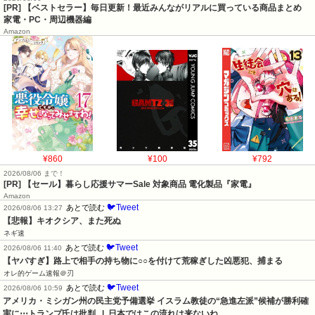
[PR] 【ベストセラー】毎日更新！最近みんながリアルに買っている商品まとめ
家電・PC・周辺機器編
Amazon
¥860
¥100
¥792
2026/08/06 まで！
[PR]
【セール】暮らし応援サマーSale 対象商品 電化製品『家電』
Amazon
🐦Tweet
あとで読む
2026/08/06 13:27
【悲報】キオクシア、また死ぬ
ネギ速
🐦Tweet
あとで読む
2026/08/06 11:40
【ヤバすぎ】路上で相手の持ち物に○○を付けて荒稼ぎした凶悪犯、捕まる
オレ的ゲーム速報＠刃
🐦Tweet
あとで読む
2026/08/06 10:59
アメリカ・ミシガン州の民主党予備選挙 イスラム教徒の“急進左派”候補が勝利確
実に⋯トランプ氏は批判   |  日本ではこの流れは来ないね