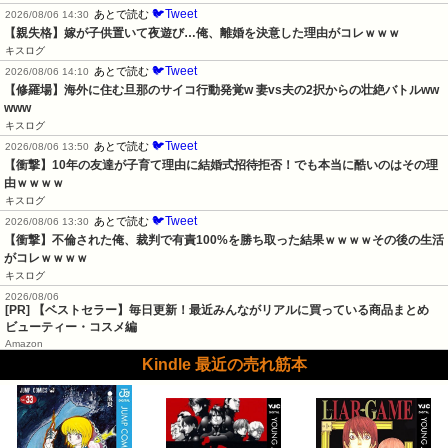
🐦Tweet
あとで読む
2026/08/06 14:30
【親失格】嫁が子供置いて夜遊び…俺、離婚を決意した理由がコレｗｗｗ
キスログ
🐦Tweet
あとで読む
2026/08/06 14:10
【修羅場】海外に住む旦那のサイコ行動発覚w 妻vs夫の2択からの壮絶バトルww
www
キスログ
🐦Tweet
あとで読む
2026/08/06 13:50
【衝撃】10年の友達が子育て理由に結婚式招待拒否！でも本当に酷いのはその理
由ｗｗｗｗ
キスログ
🐦Tweet
あとで読む
2026/08/06 13:30
【衝撃】不倫された俺、裁判で有責100%を勝ち取った結果ｗｗｗｗその後の生活
がコレｗｗｗｗ
キスログ
2026/08/06
[PR] 【ベストセラー】毎日更新！最近みんながリアルに買っている商品まとめ
ビューティー・コスメ編
Amazon
Kindle 最近の売れ筋本