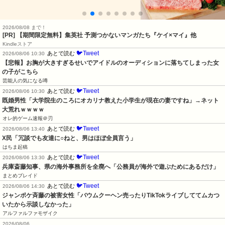
2026/08/08 まで！
[PR] 【期間限定無料】集英社 予測つかないマンガたち『ケイ×マイ』他
Kindleストア
🐦Tweet
あとで読む
2026/08/06 10:30
【悲報】お胸が大きすぎるせいでアイドルのオーディションに落ちてしまった女
の子がこちら
芸能人の気になる噂
🐦Tweet
あとで読む
2026/08/06 10:30
既婚男性「大学院生のころにオカリナ教えた小学生が現在の妻ですね」→ネット
大荒れｗｗｗｗ
オレ的ゲーム速報＠刃
🐦Tweet
あとで読む
2026/08/06 13:40
X民「冗談でも友達に○ねと、男はほぼ全員言う」
はちま起稿
🐦Tweet
あとで読む
2026/08/06 13:30
兵庫斎藤知事、県の海外事務所を全廃へ「公務員が海外で遊ぶためにあるだけ」
まとめブレイド
🐦Tweet
あとで読む
2026/08/06 14:30
ジャンポケ斉藤の被害女性「バウムクーヘン売ったりTikTokライブしててムカつ
いたから示談しなかった」
アルファルファモザイク
2026/08/06