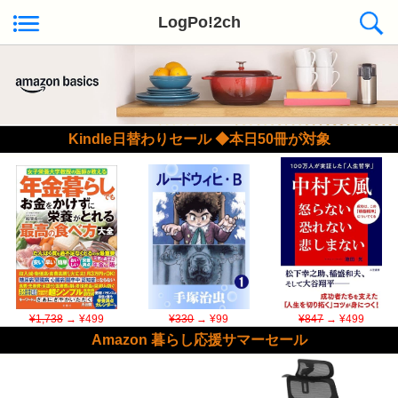
LogPo!2ch
Kindle日替わりセール ◆本日50冊が対象
¥1,738
→ ¥499
¥330
→ ¥99
¥847
→ ¥499
Amazon 暮らし応援サマーセール