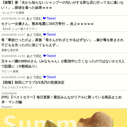
【衝撃】妻「夫から知らないシャンプーの匂いがする変な店に行ってるに違いな
い！」→探偵を雇った結果ｗｗｗ
ついんてーる速報
🐦Tweet
あとで読む
2026/08/06 11:00
セクシー女優さん、熊本地震に300万寄付 → 炎上ｗｗｗｗｗ
【2ch】ニュー速クオリティ
🐦Tweet
あとで読む
2026/08/06 10:57
母「事故だったのよ」家族「母さんがわざとやるはずない」→嫁が毒を飲まされ
子どもを失ったのに信じてもらえず…
素敵な鬼女様
🐦Tweet
あとで読む
2026/08/06 14:50
元キャバ嬢のMINAさん（みなちゃん）が配信中に亡くなったのではないかとX上
で話題に（※動画あり）
ラビット速報
🐦Tweet
あとで読む
2026/08/06 14:00
【朗報】秋田にアラブが2兆円の投資決定
アルファルファモザイク
2026/08/06
[PR] 【ベストセラー】毎日更新！最近みんながリアルに買っている商品まとめ
本・マンガ編
Amazon