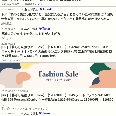
２ちゃんねるニュース超速まとめ＋
🐦Tweet
あとで読む
2026/08/06 10:57
トメ「私の老後は心配ないわ。施設に入るから」と言っていたのに実際は「国民
年金６万しかもらってないし暮らせない」と言いだし義兄宅に転がり込んだ→
怒り新党
🐦Tweet
あとで読む
2026/08/06 11:00
鬼滅の刃の女性キャラ、太ももが太すぎる
あにまんch
2026/08/06
[PR] 【暮らし応援サマーSale】【16%OFF！】 Xiaomi Smart Band 10 スマート
ウォッチ シャオミ バンド 大画面 ランニング 睡眠 心拍 21日間持続 LINE通知 防
水 軽量
6680円
→ 5580円 （15:00時点）
シャオミ(Xiaomi)
2026/08/06 15:00時点
[PR] 【暮らし応援サマーSale】【14%OFF！】 FMV ノートパソコン WE1-K3
(MS 365 Personal/Copilotキー搭載/Win 11/15.6型/Core …
139900円
→ 119800
円
富士通クライアントコンピューティング
🐦Tweet
あとで読む
2026/08/06 11:00