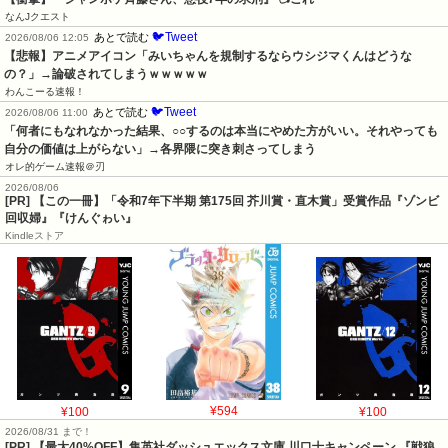
なんJクエスト
🐦Tweet
あとで読む
2026/08/06 12:05
【悲報】アニメアイコン「みいちゃんを規制するならウシジマくんはどうな
の？」→論破されてしまうｗｗｗｗｗ
わんこーる速報！
🐦Tweet
あとで読む
2026/08/06 11:00
「何者にもなれなかった結果、○○するのは本当にやめた方がいい。それやっても
自分の価値は上がらない」→各界隈に突き刺さってしまう
オレ的ゲーム速報＠刃
2026/08/06
[PR] 【この一冊】「令和7年下半期 第175回 芥川賞・直木賞」受賞作品『ゾンビ
回収婦』『けんぐゎい』
Kindleストア
¥100
¥594
¥100
2026/08/31 まで！
[PR]
【最大40%OFF】集英社ダッシュエックス文庫 川口士キャンペーン 『戦狼