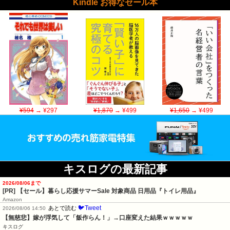
Kindle お得なセール本
¥594
→ ¥297
¥1,870
→ ¥499
¥1,650
→ ¥499
キスログの最新記事
2026/08/06まで
[PR]
【セール】暮らし応援サマーSale 対象商品 日用品『トイレ用品』
Amazon
🐦Tweet
あとで読む
2026/08/06 14:50
【無慈悲】嫁が浮気して「飯作らん！」→口座変えた結果ｗｗｗｗｗ
キスログ