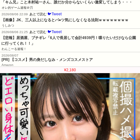
「キム兄」こと木村祐一さん、誰だか分からないくらい激変してしまう・・・
オレ的ゲーム速報＠刃
🐦Tweet
あとで読む
2026/08/06 22:09
【画像】JK、三人以上になるとパ●ツ気にしなくなる法則ｗｗｗｗｗｗｗｗ
うしみつ
🐦Tweet
あとで読む
2026/08/06 21:25
【悲報】居酒屋、ブチギレ「6人で長居して会計4939円！喋りたいだけなら公園
に行ってくれ！！」
わんこーる速報！
2026/08/07
[PR] 【コスメ】男の身だしなみ・メンズコスメストア
Amazon
¥2,180