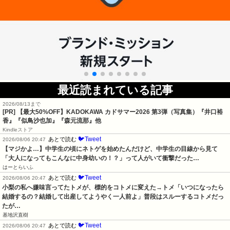
最近読まれている記事
2026/08/13まで
[PR]
【最大50%OFF】KADOKAWA カドサマー2026 第3弾（写真集）『井口裕
香』『似鳥沙也加』『森元流那』他
Kindleストア
🐦Tweet
あとで読む
2026/08/06 20:47
【マジかよ…】中学生の頃にネトゲを始めたんだけど、中学生の目線から見て
「大人になってもこんなに中身幼いの！？」って人がいて衝撃だった…
はーとらいふ
🐦Tweet
あとで読む
2026/08/06 20:47
小梨の私へ嫌味言ってたトメが、標的をコトメに変えた→トメ「いつになったら
結婚するの？結婚して出産してようやく一人前よ」普段はスルーするコトメだっ
たが…
基地沢直樹
🐦Tweet
あとで読む
2026/08/06 20:47