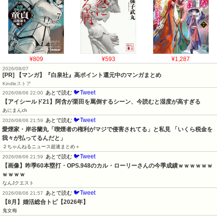
¥809
¥593
¥1,287
2026/08/07
[PR] 【マンガ】『白泉社』高ポイント還元中のマンガまとめ
Kindleストア
🐦Tweet
あとで読む
2026/08/06 22:00
【アイシールド21】阿含が栗田を罵倒するシーン、今読むと湿度が高すぎる
あにまんch
🐦Tweet
あとで読む
2026/08/06 21:59
愛煙家・岸谷蘭丸「喫煙者の権利がマジで侵害されてる」と私見 「いくら税金を
我々が払ってるんだと」
２ちゃんねるニュース超速まとめ＋
🐦Tweet
あとで読む
2026/08/06 21:59
【画像】昨季60本塁打・OPS.948のカル・ローリーさんの今季成績ｗｗｗｗｗｗ
ｗｗｗｗ
なんJクエスト
🐦Tweet
あとで読む
2026/08/06 21:57
【8月】婚活総合トピ【2026年】
鬼女梅