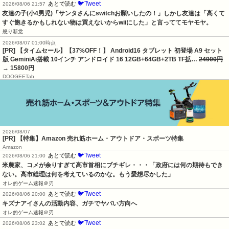
🐦Tweet
あとで読む
2026/08/06 21:57
友達の子(小4男児)「サンタさんにswitchお願いしたの！」しかし友達は「高くて
すぐ飽きるかもしれない物は買えないからwiiにした」と言っててモヤモヤ。
怒り新党
2026/08/07 01:00時点
[PR] 【タイムセール】【37%OFF！】 Android16 タブレット 初登場 A9 セット
版 GeminiAi搭載 10インチ アンドロイド 16 12GB+64GB+2TB TF拡…
24900円
→ 15800円
DOOGEETab
2026/08/07
[PR] 【特集】Amazon 売れ筋ホーム・アウトドア・スポーツ特集
Amazon
🐦Tweet
あとで読む
2026/08/06 21:00
米農家、コメが余りすぎて高市首相にブチギレ・・・「政府には何の期待もでき
ない。高市総理は何を考えているのかな。もう愛想尽かした」
オレ的ゲーム速報＠刃
🐦Tweet
あとで読む
2026/08/06 20:00
キズナアイさんの活動内容、ガチでヤバい方向へ
オレ的ゲーム速報＠刃
🐦Tweet
あとで読む
2026/08/06 23:02