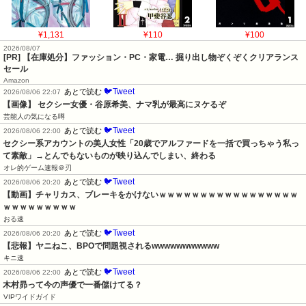
¥1,131
¥110
¥100
2026/08/07
[PR] 【在庫処分】ファッション・PC・家電… 掘り出し物ぞくぞくクリアランス
セール
Amazon
🐦Tweet
あとで読む
2026/08/06 22:07
【画像】 セクシー女優・谷原希美、ナマ乳が最高にヌケるぞ
芸能人の気になる噂
🐦Tweet
あとで読む
2026/08/06 22:00
セクシー系アカウントの美人女性「20歳でアルファードを一括で買っちゃう私っ
て素敵」→とんでもないものが映り込んでしまい、終わる
オレ的ゲーム速報＠刃
🐦Tweet
あとで読む
2026/08/06 20:20
【動画】チャリカス、ブレーキをかけないｗｗｗｗｗｗｗｗｗｗｗｗｗｗｗｗｗ
ｗｗｗｗｗｗｗｗｗ
おる速
🐦Tweet
あとで読む
2026/08/06 20:20
【悲報】ヤニねこ、BPOで問題視されるwwwwwwwwwww
キニ速
🐦Tweet
あとで読む
2026/08/06 22:00
木村昴って今の声優で一番儲けてる？
VIPワイドガイド