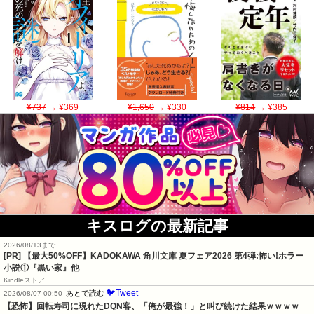
¥737
→ ¥369
¥1,650
→ ¥330
¥814
→ ¥385
キスログの最新記事
2026/08/13まで
[PR] 【最大50%OFF】KADOKAWA 角川文庫 夏フェア2026 第4弾:怖い!ホラー
小説①『黒い家』他
Kindleストア
🐦Tweet
あとで読む
2026/08/07 00:50
【恐怖】回転寿司に現れたDQN客、「俺が最強！」と叫び続けた結果ｗｗｗｗ