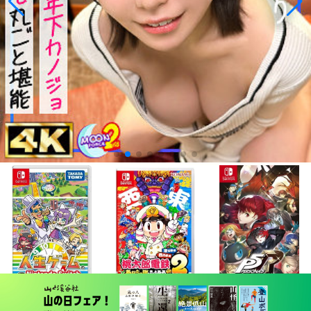
¥5,445
¥6,200
¥3,680