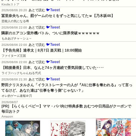
Kindleストア
🐦Tweet
あとで読む
2026/08/06 20:20
冨里奈央ちゃん、罰ゲームのセミをずっと気にしてたｗ【乃木坂46】
芸能人の気になる噂
🐦Tweet
あとで読む
2026/08/06 22:00
隣家のエアコン室外機バトル、ついに限界突破ｗｗｗｗｗｗ
もみあげチャ～シュ～
🐦Tweet
あとで読む
2026/08/06 22:00
【予告先発】達孝太｜8月7日 楽天戦｜18:00開始
ファイターズ王国
🐦Tweet
あとで読む
2026/08/06 22:00
【戦後最長】日本、なんと74ヶ月連続で景気回復していた‥‥
ライフハックちゃんねる弐式
🐦Tweet
あとで読む
2026/08/06 21:30
野田クリスタルさん「イラストレーターの人が『AIに仕事を奪われる』って言っ
てるけど、あなた達は"仕事を奪う側"じゃない？」
オレ的ゲーム速報＠刃
2026/08/07
[PR] 【らくらくベビー】ママ・パパ向け特典多数 おむつや日用品がクーポンで
毎日おトク
Amazon