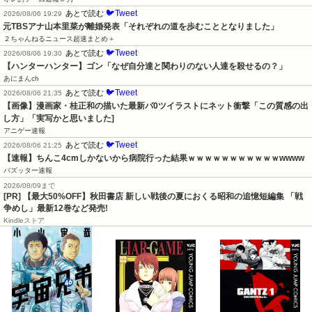
🐦Tweet
あとで読む
2026/08/06 19:29
元TBSアナ山本里菜が離婚発表「それぞれの道を歩むこととなりました」
２ちゃんねるニュース超速まとめ＋
🐦Tweet
あとで読む
2026/08/06 19:30
【ハンターハンター】ゴン「なぜ自分達と関わりのない人達を殺せるの？」
あにまんch
🐦Tweet
あとで読む
2026/08/06 21:35
【画像】漫画家・桂正和の描いた最新パ0ツイラストにネット衝撃「この質感の出
し方」「実写かと思いました]
アニゲー速報
🐦Tweet
あとで読む
2026/08/06 21:25
【速報】ちんこ4cmしかないから病院行った結果ｗｗｗｗｗｗｗｗｗｗｗwwww
バズッター速報
2026/08/09まで
[PR] 【最大50%OFF】秋田書店 新しい戦後の夏におくる昭和の追憶短編集 「戦
争めし」最新12巻など発売!
Kindleストア