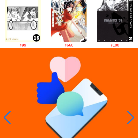
¥99
¥660
¥100