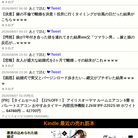
キスログ
🐦Tweet
あとで読む
2026/08/07 00:30
【決意】嫁の不倫で離婚を決意！役所に行くタイミングが台風の日だった結果が
こちらｗｗｗｗ
キスログ
🐦Tweet
あとで読む
2026/08/07 00:10
【愕然】娘が7年付き合った彼を連れてきた結果ww父「ツマラン男」→嫁と娘の
反応が…ｗｗｗｗ
キスログ
🐦Tweet
あとで読む
2026/08/06 23:50
【悲報】友人が盛大な結婚式を2ヶ月で離婚→その結末がこれｗｗｗｗ
キスログ
🐦Tweet
あとで読む
2026/08/06 23:30
【困惑】結婚式で実父とバージンロード歩きたい→継父がブチギレた結果ｗｗｗ
ｗ
キスログ
2026/08/07 01:00時点
[PR] 【タイムセール】【22%OFF！】 アイリスオーヤマ ルームエアコン 6畳 セ
パレートエアコン おやすみタイマー 内部洗浄機能 2.2kW IPF-2202S-W ホワイト
…
54780円
→ 42700円
アイリスオーヤマ(IRIS OHYAMA)
Kindle 最近の売れ筋本