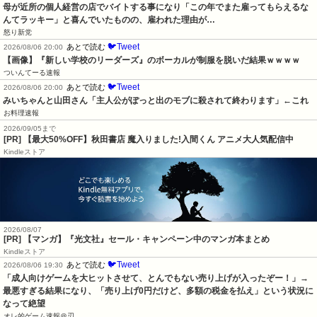
母が近所の個人経営の店でバイトする事になり「この年でまた雇ってもらえるな
んてラッキー」と喜んでいたものの、雇われた理由が…
怒り新党
🐦Tweet
あとで読む
2026/08/06 20:00
【画像】『新しい学校のリーダーズ』のボーカルが制服を脱いだ結果ｗｗｗｗ
ついんてーる速報
🐦Tweet
あとで読む
2026/08/06 20:00
みいちゃんと山田さん「主人公がぽっと出のモブに殺されて終わります」←これ
お料理速報
2026/09/05まで
[PR] 【最大50%OFF】秋田書店 魔入りました!入間くん アニメ大人気配信中
Kindleストア
2026/08/07
[PR] 【マンガ】『光文社』セール・キャンペーン中のマンガ本まとめ
Kindleストア
🐦Tweet
あとで読む
2026/08/06 19:30
「成人向けゲームを大ヒットさせて、とんでもない売り上げが入ったぞー！」→
最悪すぎる結果になり、「売り上げ0円だけど、多額の税金を払え」という状況に
なって絶望
オレ的ゲーム速報＠刃