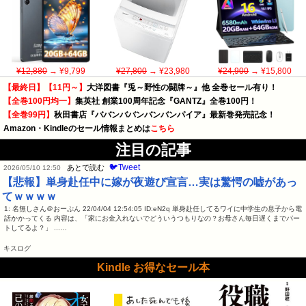
¥12,880
→ ¥9,799
¥27,800
→ ¥23,980
¥24,900
→ ¥15,800
【最終日】【11円～】
大洋図書『兎～野性の闘牌～』他 全巻セール有り！
【全巻100円均一】
集英社 創業100周年記念『GANTZ』全巻100円！
【全巻99円】
秋田書店『ババンババンバンバンパイア』最新巻発売記念！
Amazon・Kindleのセール情報まとめは
こちら
注目の記事
🐦Tweet
あとで読む
2026/05/10 12:50
【悲報】単身赴任中に嫁が夜遊び宣言…実は驚愕の嘘があっ
てｗｗｗｗ
1: 名無しさん＠おーぷん 22/04/04 12:54:05 ID:eN2q 単身赴任してるワイに中学生の息子から電
話かかってくる 内容は、「家にお金入れないでどういうつもりなの？お母さん毎日遅くまでパー
トしてるよ？」 ...…
キスログ
Kindle お得なセール本