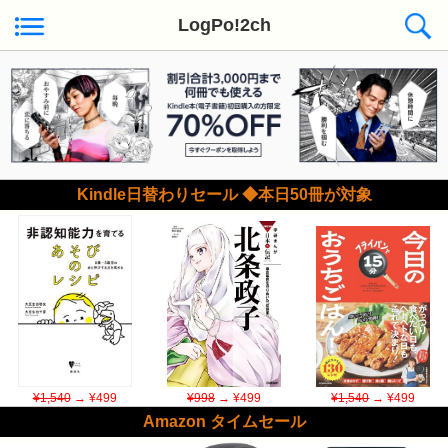
LogPo!2ch
Kindle日替わりセール ◆本日50冊が対象
¥1,540
→ ¥499
¥998
→ ¥499
¥1,540
→ ¥499
Amazon タイムセール