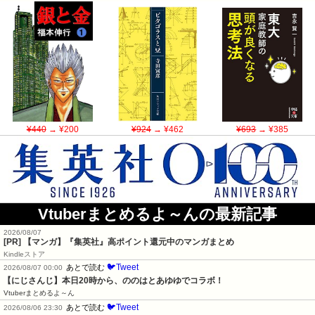
¥440
→ ¥200
¥924
→ ¥462
¥693
→ ¥385
Vtuberまとめるよ～んの最新記事
2026/08/07
[PR] 【マンガ】『集英社』高ポイント還元中のマンガまとめ
Kindleストア
🐦Tweet
あとで読む
2026/08/07 00:00
【にじさんじ】本日20時から、ののはとあゆゆでコラボ！
Vtuberまとめるよ～ん
🐦Tweet
あとで読む
2026/08/06 23:30