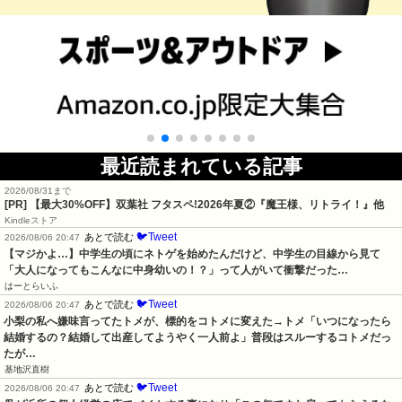
最近読まれている記事
2026/08/31まで
[PR] 【最大30%OFF】双葉社 フタスペ!2026年夏②『魔王様、リトライ！』他
Kindleストア
🐦Tweet
あとで読む
2026/08/06 20:47
【マジかよ…】中学生の頃にネトゲを始めたんだけど、中学生の目線から見て
「大人になってもこんなに中身幼いの！？」って人がいて衝撃だった…
はーとらいふ
🐦Tweet
あとで読む
2026/08/06 20:47
小梨の私へ嫌味言ってたトメが、標的をコトメに変えた→トメ「いつになったら
結婚するの？結婚して出産してようやく一人前よ」普段はスルーするコトメだっ
たが…
基地沢直樹
🐦Tweet
あとで読む
2026/08/06 20:47