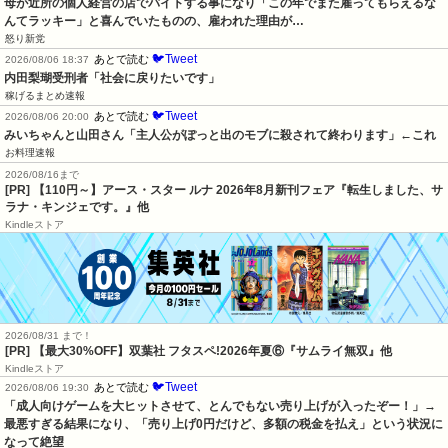
母が近所の個人経営の店でバイトする事になり「この年でまた雇ってもらえるな
んてラッキー」と喜んでいたものの、雇われた理由が…
怒り新党
🐦Tweet
あとで読む
2026/08/06 18:37
内田梨瑚受刑者「社会に戻りたいです」
稼げるまとめ速報
🐦Tweet
あとで読む
2026/08/06 20:00
みいちゃんと山田さん「主人公がぽっと出のモブに殺されて終わります」←これ
お料理速報
2026/08/16まで
[PR] 【110円～】アース・スター ルナ 2026年8月新刊フェア『転生しました、サ
ラナ・キンジェです。』他
Kindleストア
2026/08/31 まで！
[PR] 【最大30%OFF】双葉社 フタスペ!2026年夏⑥『サムライ無双』他
Kindleストア
🐦Tweet
あとで読む
2026/08/06 19:30
「成人向けゲームを大ヒットさせて、とんでもない売り上げが入ったぞー！」→
最悪すぎる結果になり、「売り上げ0円だけど、多額の税金を払え」という状況に
なって絶望