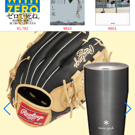
¥1,782
¥810
¥601