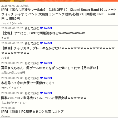
2026/08/07 23:30時点
[PR] 【暮らし応援サマーSale】【16%OFF！】 Xiaomi Smart Band 10 スマート
ウォッチ シャオミ バンド 大画面 ランニング 睡眠 心拍 21日間持続 LINE…
6680
円
→ 5580円
シャオミ(Xiaomi)
🐦Tweet
あとで読む
2026/08/06 20:20
【悲報】ヤニねこ、BPOで問題視されるwwwwwwwwwww
キニ速
🐦Tweet
あとで読む
2026/08/06 20:20
【動画】チャリカス、ブレーキをかけないｗｗｗｗｗｗｗｗｗｗｗｗｗｗｗｗｗ
ｗｗｗｗｗｗｗｗｗ
おる速
🐦Tweet
あとで読む
2026/08/06 20:20
冨里奈央ちゃん、罰ゲームのセミをずっと気にしてたｗ【乃木坂46】
芸能人の気になる噂
🐦Tweet
あとで読む
2026/08/06 22:00
木村昴って今の声優で一番儲けてる？
VIPワイドガイド
🐦Tweet
あとで読む
2026/08/06 22:00
隣家のエアコン室外機バトル、ついに限界突破ｗｗｗｗｗｗ
もみあげチャ～シュ～
2026/08/07
[PR] 【特集】PC環境まるごと見直しストア
Amazon