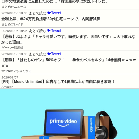
日本の地震被害に支援したのに…「韓国産の水は水洗トイレに」
まとめたニュース
🐦Tweet
あとで読む
2026/08/06 18:33
金利上昇、年24万円負担増 30代住宅ローンで、内閣府試算
まとめブレイド
🐦Tweet
あとで読む
2026/08/06 18:35
【悲報】ぷよぷよ「キャラ可愛いです、頭使います、面白いです」←天下取れな
かった理由…
ゲーハー黙示録
🐦Tweet
あとで読む
2026/08/06 18:33
【朗報】「はだしのゲン」50%オフ！　「暴食のベルセルク」14巻無料ｗｗｗｗ
ｗｗ
watch＠２ちゃんねる
2026/08/07
[PR] 【Music Unlimited】広告なしで1億曲以上が自由に聴き放題！
Amazon