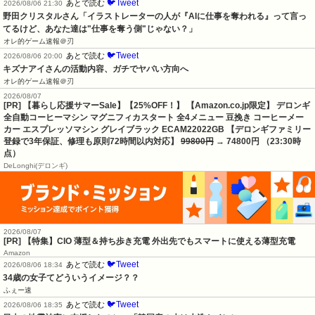
🐦Tweet
あとで読む
2026/08/06 21:30
野田クリスタルさん「イラストレーターの人が『AIに仕事を奪われる』って言っ
てるけど、あなた達は"仕事を奪う側"じゃない？」
オレ的ゲーム速報＠刃
🐦Tweet
あとで読む
2026/08/06 20:00
キズナアイさんの活動内容、ガチでヤバい方向へ
オレ的ゲーム速報＠刃
2026/08/07
[PR] 【暮らし応援サマーSale】【25%OFF！】 【Amazon.co.jp限定】 デロンギ
全自動コーヒーマシン マグニフィカスタート 全4メニュー 豆挽き コーヒーメー
カー エスプレッソマシン グレイブラック ECAM22022GB 【デロンギファミリー
登録で3年保証、修理も原則72時間以内対応】
99800円
→ 74800円 （23:30時
点）
DeLonghi(デロンギ)
2026/08/07
[PR] 【特集】CIO 薄型＆持ち歩き充電 外出先でもスマートに使える薄型充電
Amazon
🐦Tweet
あとで読む
2026/08/06 18:34
34歳の女子てどういうイメージ？？
ふぇー速
🐦Tweet
あとで読む
2026/08/06 18:35