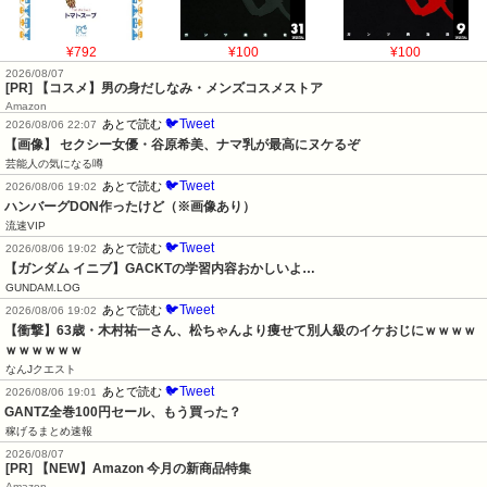
¥792
¥100
¥100
2026/08/07
[PR] 【コスメ】男の身だしなみ・メンズコスメストア
Amazon
🐦Tweet
あとで読む
2026/08/06 22:07
【画像】 セクシー女優・谷原希美、ナマ乳が最高にヌケるぞ
芸能人の気になる噂
🐦Tweet
あとで読む
2026/08/06 19:02
ハンバーグDON作ったけど（※画像あり）
流速VIP
🐦Tweet
あとで読む
2026/08/06 19:02
【ガンダム イニブ】GACKTの学習内容おかしいよ…
GUNDAM.LOG
🐦Tweet
あとで読む
2026/08/06 19:02
【衝撃】63歳・木村祐一さん、松ちゃんより痩せて別人級のイケおじにｗｗｗｗ
ｗｗｗｗｗｗ
なんJクエスト
🐦Tweet
あとで読む
2026/08/06 19:01
GANTZ全巻100円セール、もう買った？
稼げるまとめ速報
2026/08/07
[PR] 【NEW】Amazon 今月の新商品特集
Amazon