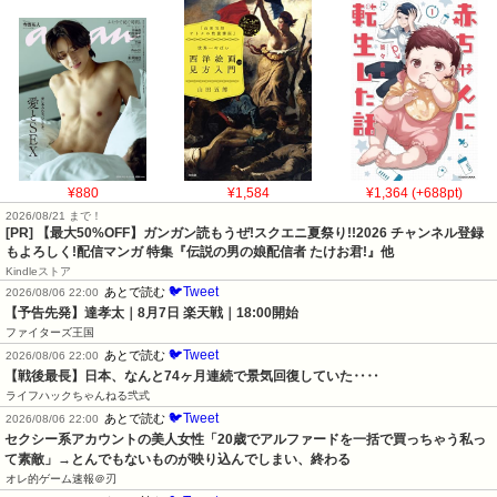
¥880
¥1,584
¥1,364 (+688pt)
2026/08/21 まで！
[PR] 【最大50%OFF】ガンガン読もうぜ!スクエニ夏祭り!!2026 チャンネル登録
もよろしく!配信マンガ 特集『伝説の男の娘配信者 たけお君!』他
Kindleストア
🐦Tweet
あとで読む
2026/08/06 22:00
【予告先発】達孝太｜8月7日 楽天戦｜18:00開始
ファイターズ王国
🐦Tweet
あとで読む
2026/08/06 22:00
【戦後最長】日本、なんと74ヶ月連続で景気回復していた‥‥
ライフハックちゃんねる弐式
🐦Tweet
あとで読む
2026/08/06 22:00
セクシー系アカウントの美人女性「20歳でアルファードを一括で買っちゃう私っ
て素敵」→とんでもないものが映り込んでしまい、終わる
オレ的ゲーム速報＠刃