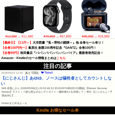
¥12,980
→ ¥11,480
¥76,800
→ ¥67,800
¥36,000
→ ¥26,980
【最終日】【11円～】
大洋図書『兎～野性の闘牌～』他 全巻セール有り！
【全巻100円均一】
集英社 創業100周年記念『GANTZ』全巻100円！
【全巻99円】
秋田書店『ババンババンバンバンパイア』最新巻発売記念！
Amazon・Kindleのセール情報まとめは
こちら
注目の記事
🐦Tweet
あとで読む
2026/05/10 12:30
【にじさんじ】あゆゆ、ノースは犠牲者としてカウントしな
い
949 名無しさん 2026/05/09(土) 20:02:48.22 ID:tSVGTnBE[20:01開始] 【Detroit: Become
Human】ラスト！？誰も死なせないデトロイト～犠牲者0人を目指して～ #03 【にじさんじ / 千
凛あゆむ】…
Vtuberまとめるよ～ん
Kindle お得なセール本