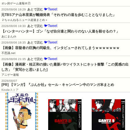
オレ的ゲーム速報＠刃
🐦Tweet
あとで読む
2026/08/06 19:29
元TBSアナ山本里菜が離婚発表「それぞれの道を歩むこととなりました」
２ちゃんねるニュース超速まとめ＋
🐦Tweet
あとで読む
2026/08/06 19:30
【ハンターハンター】ゴン「なぜ自分達と関わりのない人達を殺せるの？」
あにまんch
🐦Tweet
あとで読む
2026/08/06 18:35
【画像】容疑者の巨胸の同級生、インタビューされてしまうｗｗｗｗｗｗｗ
不思議.net
🐦Tweet
あとで読む
2026/08/06 21:35
【画像】漫画家・桂正和の描いた最新パ0ツイラストにネット衝撃「この質感の出
し方」「実写かと思いました]
アニゲー速報
2026/08/07
[PR] 【マンガ】『ぶんか社』セール・キャンペーン中のマンガ本まとめ
Kindleストア