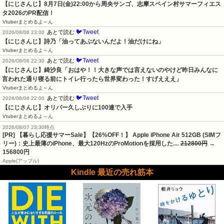
【にじさんじ】8月7日(金)22:00から周央サンゴ、志摩スペイン村サマーフィエス
タ2026のPR配信！
Vtuberまとめるよ～ん
🐦Tweet
あとで読む
2026/08/06 23:00
【にじさんじ】詩乃「油ってあぶないんだよ！油だけにね」
Vtuberまとめるよ～ん
🐦Tweet
あとで読む
2026/08/06 22:30
【にじさんじ】綺沙良「おはや！！大きな声では言えないのやけど昨日みんなに
言われた通り寝る前にトイレ行ったら世界変わった！すげえええ」
Vtuberまとめるよ～ん
🐦Tweet
あとで読む
2026/08/06 22:00
【にじさんじ】オリバー久しぶりに100連で入手
Vtuberまとめるよ～ん
2026/08/07 23:30時点
[PR] 【暮らし応援サマーSale】【26%OFF！】 Apple iPhone Air 512GB (SIMフ
リー)：史上最薄のiPhone、最大120HzのProMotionを採用した…
212800円
→
156800円
Apple(アップル)
Kindle 最近の売れ筋本