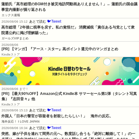
蓮舫氏「高市総理のBGM付き被災地訪問動画ありえません！」← 蓮舫氏の国会議
事堂内撮影が掘り返される
エックス速報
🐦Tweet
あとで読む
2026/08/06 15:12
高市総理「2年後に税率を戻す。私の覚悟だ」 消費減税「責任ある与党として衆
院選公約に掲げ理解賜った」
ガールズVIPまとめ
2026/08/06
[PR] 【マンガ】『アース・スター』高ポイント還元中のマンガまとめ
Kindleストア
2026/08/06 まで！
[PR]
【最大90%OFF】Amazon公式 Kindle本 サマーセール第1弾（タレント写真
集）『志田音々』他
Kindleストア
🐦Tweet
あとで読む
2026/08/06 15:13
外国人「日本の警官が容疑者を射殺したらしい！」　海外の反応。
海外反応！ I LOVE JAPAN
🐦Tweet
あとで読む
2026/08/06 16:34
突然、嫁が子供を連れて間男の元へ。数度話し合うも「絶対に離婚して！」の一