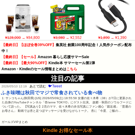
¥128,000
→ ¥84,800
¥3,980
→ ¥2,552
¥1,890
→ ¥1,390
【最終日】【ほぼ全巻39%OFF】
集英社 創業100周年記念！人気作クーポン配布
中！
【最終日】【セール】
Amazon 暮らし応援サマーSale
【最終日】【最大90%OFF】
Kindle本 サマーセール第1弾
Amazon・Kindleのセール情報まとめは
こちら
注目の記事
🐦Tweet
あとで読む
2026/05/10 12:19
ふき味噌は秋田でマジで常食されている食べ物
1: サンコちゃん(秋田県) [US] 2026/05/09(土) 18:55:58 女優の佐々木希（38）が7日に更新され
た自身のYouTubeチャンネル「杏/anne TOKYO」にゲスト出演。 故郷・秋田のソウルフードに
ついて語った。 【写真あり】2児のママ、佐々木希の弁当写真にファン感心「親近感」「普通の
お母さん」 動画では杏と足つぼマッサージを受けながらトーク。 杏に「今度、ご飯の…
ガールズVIPまとめ
Kindle お得なセール本