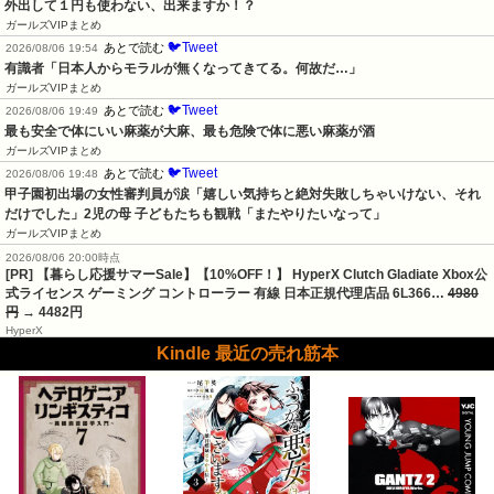
外出して１円も使わない、出来ますか！？
ガールズVIPまとめ
🐦Tweet
あとで読む
2026/08/06 19:54
有識者「日本人からモラルが無くなってきてる。何故だ…」
ガールズVIPまとめ
🐦Tweet
あとで読む
2026/08/06 19:49
最も安全で体にいい麻薬が大麻、最も危険で体に悪い麻薬が酒
ガールズVIPまとめ
🐦Tweet
あとで読む
2026/08/06 19:48
甲子園初出場の女性審判員が涙「嬉しい気持ちと絶対失敗しちゃいけない、それ
だけでした」2児の母 子どもたちも観戦「またやりたいなって」
ガールズVIPまとめ
2026/08/06 20:00時点
[PR] 【暮らし応援サマーSale】【10%OFF！】 HyperX Clutch Gladiate Xbox公
式ライセンス ゲーミング コントローラー 有線 日本正規代理店品 6L366…
4980
円
→ 4482円
HyperX
Kindle 最近の売れ筋本