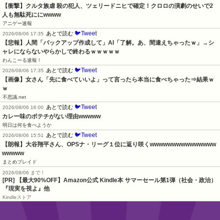
【衝撃】クルタ族虐 殺の犯人、ツェリードニヒで確定！クロロの演劇のせいで2
人も無駄死ににwwww
アニゲー速報
🐦Tweet
あとで読む
2026/08/06 17:35
【悲報】人間「バックアップ作成して」AI「了解。あ、間違えちゃったｗ」→シ
ャレにならないやらかしで終わるｗｗｗｗｗ
わんこーる速報！
🐦Tweet
あとで読む
2026/08/06 17:35
【画像】女さん「先に食べていいよ」って言ったら本当に食べちゃった⇒結果ｗ
ｗ
不思議.net
🐦Tweet
あとで読む
2026/08/06 16:00
カレー味のポテチがない理由wwwww
明日は何を食べようか
🐦Tweet
あとで読む
2026/08/06 15:51
【朗報】大谷翔平さん、OPSナ・リーグ１位に返り咲くwwwwwwwwwwwwwww
wwwww
まとめブレイド
2026/08/06 まで！
[PR]
【最大90%OFF】Amazon公式 Kindle本 サマーセール第1弾（社会・政治）
『現実を視よ』他
Kindleストア