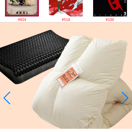
¥924
¥518
¥100