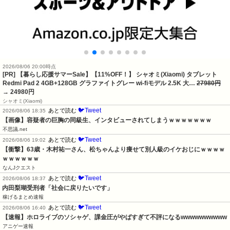
2026/08/06 20:00時点
[PR] 【暮らし応援サマーSale】【11%OFF！】 シャオミ(Xiaomi) タブレット
Redmi Pad 2 4GB+128GB グラファイトグレー wi-fiモデル 2.5K 大…
27980円
→ 24980円
シャオミ(Xiaomi)
🐦Tweet
あとで読む
2026/08/06 18:35
【画像】容疑者の巨胸の同級生、インタビューされてしまうｗｗｗｗｗｗｗ
不思議.net
🐦Tweet
あとで読む
2026/08/06 19:02
【衝撃】63歳・木村祐一さん、松ちゃんより痩せて別人級のイケおじにｗｗｗｗ
ｗｗｗｗｗｗ
なんJクエスト
🐦Tweet
あとで読む
2026/08/06 18:37
内田梨瑚受刑者「社会に戻りたいです」
稼げるまとめ速報
🐦Tweet
あとで読む
2026/08/06 16:40
【速報】ホロライブのソシャゲ、課金圧がやばすぎて不評になるwwwwwwwwww
アニゲー速報