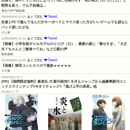
点張り。体中アザだらけになっているにも関わらず「私が転んで打っただけ」と
間男を庇う。でも子供達は…
鬼女の井戸端会議
🐦Tweet
あとで読む
2026/08/06 15:05
友達とPCで遊んでるんだがキーボードとマウス使った方がいいゲームでも頑なに
パッド使いたがる
げぇ速
🐦Tweet
あとで読む
2026/08/06 16:34
【画像】小学生姫ギャルモデルのりりぴ（12）、最新の姿に「痩せすぎ」「大丈
夫？ちゃんとご飯食べてね」など心配の声
筋肉速報
🐦Tweet
あとで読む
2026/08/06 15:06
【画像】餅田コシヒカリの下着姿ｗｗｗｗｗ
ネギ速
2026/08/17まで
[PR] 【期間限定無料】集英社 JC新刊発売!! 今月もジャンプから超豪華新刊コミ
ックスラインナップ!!今すぐチェック!!『逃げ上手の若君』他
Kindleストア