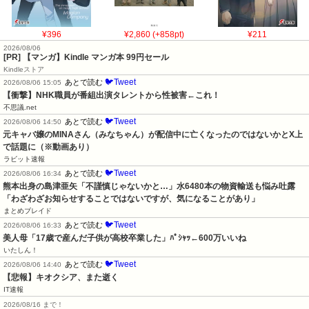
¥396
¥2,860 (+858pt)
¥211
2026/08/06
[PR] 【マンガ】Kindle マンガ本 99円セール
Kindleストア
🐦Tweet
あとで読む
2026/08/06 15:05
【衝撃】NHK職員が番組出演タレントから性被害←これ！
不思議.net
🐦Tweet
あとで読む
2026/08/06 14:50
元キャバ嬢のMINAさん（みなちゃん）が配信中に亡くなったのではないかとX上
で話題に（※動画あり）
ラビット速報
🐦Tweet
あとで読む
2026/08/06 16:34
熊本出身の島津亜矢「不謹慎じゃないかと…」水6480本の物資輸送も悩み吐露
「わざわざお知らせすることではないですが、気になることがあり」
まとめブレイド
🐦Tweet
あとで読む
2026/08/06 16:33
美人母「17歳で産んだ子供が高校卒業した」ﾊﾟｼｬｯ←600万いいね
いたしん！
🐦Tweet
あとで読む
2026/08/06 14:40
【悲報】キオクシア、また逝く
IT速報
2026/08/16 まで！