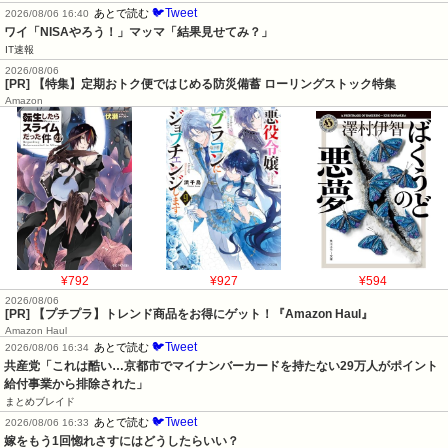
🐦Tweet
あとで読む
2026/08/06 16:40
ワイ「NISAやろう！」マッマ「結果見せてみ？」
IT速報
2026/08/06
[PR] 【特集】定期おトク便ではじめる防災備蓄 ローリングストック特集
Amazon
¥792
¥927
¥594
2026/08/06
[PR] 【プチプラ】トレンド商品をお得にゲット！『Amazon Haul』
Amazon Haul
🐦Tweet
あとで読む
2026/08/06 16:34
共産党「これは酷い…京都市でマイナンバーカードを持たない29万人がポイント
給付事業から排除された」
まとめブレイド
🐦Tweet
あとで読む
2026/08/06 16:33
嫁をもう1回惚れさすにはどうしたらいい？