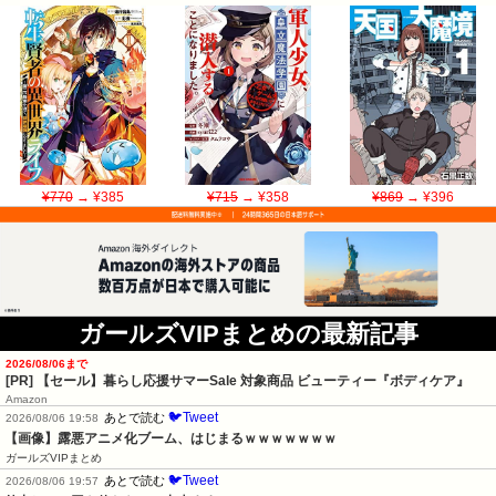
¥770
→ ¥385
¥715
→ ¥358
¥869
→ ¥396
ガールズVIPまとめの最新記事
2026/08/06まで
[PR]
【セール】暮らし応援サマーSale 対象商品 ビューティー『ボディケア』
Amazon
🐦Tweet
あとで読む
2026/08/06 19:58
【画像】露悪アニメ化ブーム、はじまるｗｗｗｗｗｗｗ
ガールズVIPまとめ
🐦Tweet
あとで読む
2026/08/06 19:57