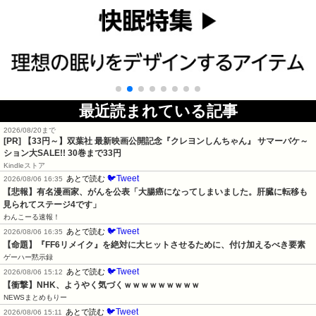
最近読まれている記事
2026/08/20まで
[PR]
【33円～】双葉社 最新映画公開記念『クレヨンしんちゃん』 サマーバケ～
ション大SALE!! 30巻まで33円
Kindleストア
🐦Tweet
あとで読む
2026/08/06 16:35
【悲報】有名漫画家、がんを公表「大腸癌になってしまいました。肝臓に転移も
見られてステージ4です」
わんこーる速報！
🐦Tweet
あとで読む
2026/08/06 16:35
【命題】『FF6リメイク』を絶対に大ヒットさせるために、付け加えるべき要素
ゲーハー黙示録
🐦Tweet
あとで読む
2026/08/06 15:12
【衝撃】NHK、ようやく気づくｗｗｗｗｗｗｗｗｗ
NEWSまとめもりー
🐦Tweet
あとで読む
2026/08/06 15:11