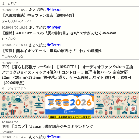
はーとログ
🐦Tweet
あとで読む
2026/08/06 16:32
【尾田君抹消】中日ファン集合【鵜飼登録】
なんじぇいスタジアム
🐦Tweet
あとで読む
2026/08/06 16:01
【朗報】AKB48エースの『尻の割れ目』セ■クスすぎんだろwwwww
BIPブログ
🐦Tweet
あとで読む
2026/08/06 16:01
【速報】熊本イオンモール、爆発の原因は『これ』の可能性
凹凸ちゃんねる
2026/08/06
[PR] 【暮らし応援サマーSale】【10%OFF！】 オーディオファン Switch 互換
アナログジョイスティック 4個入り コントローラ 修理 交換パーツ 左右対応
22mm×20mm×13.5mm 操作感元通り、ゲーム再開 ホワイト
898円
→ 808円
（20:00時点）
オーディオファン
2026/08/06
[PR] 【コスメ】@cosme週間総合クチコミランキング
Amazon
🐦Tweet
あとで読む
2026/08/06 14:45