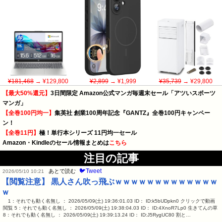
¥181,468
→ ¥129,800
¥2,899
→ ¥1,999
¥35,739
→ ¥29,800
【最大50%還元】
3日間限定 Amazon公式マンガ毎週末セール「アツいスポーツ
マンガ」
【全巻100円均一】
集英社 創業100周年記念『GANTZ』全巻100円キャンペー
ン！
【全巻11円】
極！単行本シリーズ 11円均一セール
Amazon・Kindleのセール情報まとめは
こちら
注目の記事
🐦Tweet
あとで読む
2026/05/10 10:21
【閲覧注意】 黒人さん吹っ飛ぶｗｗｗｗｗｗｗｗｗｗｗｗｗ
ｗ
1：それでも動く名無し ： 2026/05/09(土) 19:36:01.03 ID： ID:k5bUDpkn0 クリックで動画
閲覧 5：それでも動く名無し ： 2026/05/09(土) 19:38:04.03 ID： ID:4XnoR7Lp0 生きてんの草
8：それでも動く名無し ： 2026/05/09(土) 19:39:13.24 ID： ID:J5RygUC80 割と…