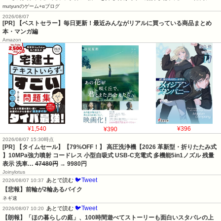
mutyunのゲーム+αブログ
2026/08/07
[PR] 【ベストセラー】毎日更新！最近みんながリアルに買っている商品まとめ
本・マンガ編
Amazon
¥1,540
¥390
¥396
2026/08/07 15:30時点
[PR] 【タイムセール】【79%OFF！】 高圧洗浄機【2026 革新型・折りたたみ式
】10MPa強力噴射 コードレス 小型自吸式 USB-C充電式 多機能5in1ノズル 残量
表示 洗車…
47480円
→ 9980円
Joinylotus
🐦Tweet
あとで読む
2026/08/07 10:37
【悲報】前輪が2輪あるバイク
ネギ速
🐦Tweet
あとで読む
2026/08/07 10:20
【朗報】「ほの暮らしの庭」、100時間遊べてストーリーも面白いスタバレの上