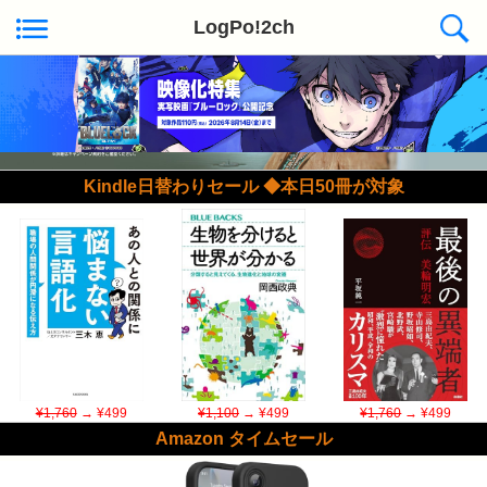
LogPo!2ch
Kindle日替わりセール ◆本日50冊が対象
¥1,760
→ ¥499
¥1,100
→ ¥499
¥1,760
→ ¥499
Amazon タイムセール