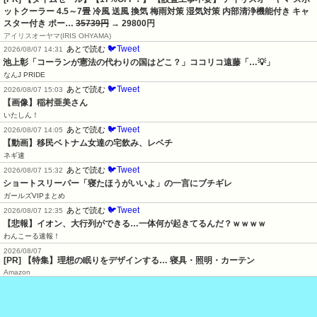
ットクーラー 4.5～7畳 冷風 送風 換気 梅雨対策 湿気対策 内部清浄機能付き キャ
スター付き ポー…
35739円
→ 29800円
アイリスオーヤマ(IRIS OHYAMA)
🐦Tweet
あとで読む
2026/08/07 14:31
池上彰「コーランが憲法の代わりの国はどこ？」ココリコ遠藤「…💡」
なんJ PRIDE
🐦Tweet
あとで読む
2026/08/07 15:03
【画像】稲村亜美さん
いたしん！
🐦Tweet
あとで読む
2026/08/07 14:05
【動画】移民ベトナム女達の宅飲み、レベチ
ネギ速
🐦Tweet
あとで読む
2026/08/07 15:32
ショートスリーパー「寝たほうがいいよ」の一言にブチギレ
ガールズVIPまとめ
🐦Tweet
あとで読む
2026/08/07 12:35
【悲報】イオン、大行列ができる…一体何が起きてるんだ？ｗｗｗｗ
わんこーる速報！
2026/08/07
[PR] 【特集】理想の眠りをデザインする… 寝具・照明・カーテン
Amazon