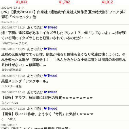
¥1,833
¥1,782
¥1,012
2026/08/13 まで！
[PR] 【最大70%OFF】白泉社 3週連続!!白泉社人気作品 夏の特大割引フェア 第2
弾①『ベルセルク』他
Kindleストア
🐦Tweet
あとで読む
2026/08/07 12:24
姉「下着に違和感がある！イタズラしたでしょ！？」俺「してないよ」←姉が寝
ている間にイタズラしたと勘違いされているのだが・・・
長編にちゃんまとめ
🐦Tweet
あとで読む
2026/08/07 12:24
旦那の元嫁が捨ててった猫。病気が治ると気性も良くなり私達に懐くように。そ
れを知った元嫁が「猫返せ！！」「あんたみたいな小娘に猫と旦那君の面倒見れ
るわけがない」→修羅場に…
鬼女の浮気速報
🐦Tweet
あとで読む
2026/08/07 10:45
英語スラング「アスクホール」
ハムスター速報
🐦Tweet
あとで読む
2026/08/07 10:46
【朗報】アラブ、秋田県に2兆円の投資ｗｗｗｗｗｗｗｗｗ
なんJ PRIDE
🐦Tweet
あとで読む
2026/08/07 12:25
【画像】咲-saki-作者、ようやく『奇乳』に気付くｗｗｗｗ
ゲーム魔人
2026/08/07