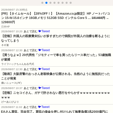
2026/08/07 15:30時点
[PR] 【タイムセール】【28%OFF！】 【Amazon.co.jp限定】 HP ノートパソコ
ン 15-fd 15.6インチ 16GBメモリ 512GB SSD インテル Core 5 …
181468円
→
129800円
日本HP
🐦Tweet
あとで読む
2026/08/07 10:20
【悲報】外国人の医療費未払いが多すぎたので病院が外国人の治療を断るように
なってしまう
ネギ速
🐦Tweet
あとで読む
2026/08/07 12:30
【買うなよｗ】20代男性「ジモティーで車を買ったらリース車だった」53歳無職
が逮捕
ライフハックちゃんねる弐式
🐦Tweet
あとで読む
2026/08/07 12:30
【動画】大阪府警のおっさん射殺映像が公開される。当然のように無抵抗だった
ことが発覚
痛いニュース(ﾉ∀`)
🐦Tweet
あとで読む
2026/08/07 10:37
【悲報】ニセコイさん、ガチで許されない悪行をやらかすｗｗｗｗｗｗｗｗｗｗ
ｗｗｗ
げーあにびより
🐦Tweet
あとで読む
2026/08/07 11:02
EAさん買収、完全完了。買収の借金を押し付けられて無事負債3兆2000億円に