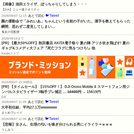
【画像】池田エライザ、ぽっちゃりしてしまう・・・
【2ch】ニュー速クオリティ
🐦Tweet
あとで読む
2026/08/07 12:15
園の運動会で「みれいあ」ちゃんという名前の子がいた。漢字を教えてもらった
瞬間、思わず二度見してしまい…
鬼女の宅配便
2026/08/19まで
[PR] 【最大50%OFF】秋田書店 AKITA電子祭り 夏の陣 アツさ吹き飛ばす! 夏の
ギャグ&コメディ大フェア『死亡フラグに気をつけろ!』他
Kindleストア
2026/08/07 15:30時点
[PR] 【タイムセール】【15%OFF！】 DJI Osmo Mobile 8 スマートフォン用ジ
ンバルスタビライザー 3軸手ブレ補正 …
18480円
→ 15619円
DJI
🐦Tweet
あとで読む
2026/08/07 11:39
大卒初任給、平均27.1万wwwwww
まとめブレイド
🐦Tweet
あとで読む
2026/08/07 11:39
【悲報】女さん、生理の匂いを嗅ぎ分けられる男にイライラ⇒ｗｗｗ
うしみつ