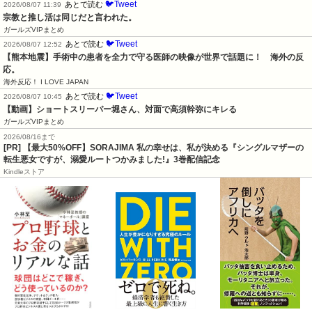
🐦Tweet
あとで読む
2026/08/07 11:39
宗教と推し活は同じだと言われた。
ガールズVIPまとめ
🐦Tweet
あとで読む
2026/08/07 12:52
【熊本地震】手術中の患者を全力で守る医師の映像が世界で話題に！　海外の反
応。
海外反応！ I LOVE JAPAN
🐦Tweet
あとで読む
2026/08/07 10:45
【動画】ショートスリーパー堀さん、対面で高須幹弥にキレる
ガールズVIPまとめ
2026/08/16まで
[PR] 【最大50%OFF】SORAJIMA 私の幸せは、私が決める『シングルマザーの
転生悪女ですが、溺愛ルートつかみました!』3巻配信記念
Kindleストア