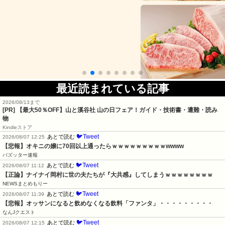
最近読まれている記事
2026/08/13まで
[PR]
【最大50％OFF】山と溪谷社 山の日フェア！ガイド・技術書・遭難・読み
物
Kindleストア
🐦Tweet
あとで読む
2026/08/07 12:25
【悲報】オキニの嬢に70回以上通ったらｗｗｗｗｗｗｗｗｗwwww
バズッター速報
🐦Tweet
あとで読む
2026/08/07 11:12
【正論】ナイナイ岡村に世の夫たちが『大共感』してしまうｗｗｗｗｗｗｗｗ
NEWSまとめもりー
🐦Tweet
あとで読む
2026/08/07 11:39
【悲報】オッサンになると飲めなくなる飲料「ファンタ」・・・・・・・・・
なんJクエスト
🐦Tweet
あとで読む
2026/08/07 12:15