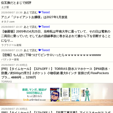
位互換だとまじで好評
えび通
🐦Tweet
あとで読む
2026/08/07 10:36
アニメ「ジャイアントお嬢様」は2027年1月放送
オタク.com
🐦Tweet
あとで読む
2026/08/07 10:37
【修羅場】2005年の4月25日、当時私は甲南大学に通っていて、その日は電車の
二両目に乗っていた そしてあの脱線事故に巻き込まれて膝から下を切断すること
になり…
ラブラドール速報
🐦Tweet
あとで読む
2026/08/07 13:25
【悲報】ちんぽに下味つけてピンサロいったらｗｗｗｗｗｗｗｗｗwwww
バズッター速報
2026/08/07 15:30時点
[PR] 【タイムセール】【32%OFF！】 TORRAS 防水スマホケース【IP68防水・
防塵／約500gの浮力】2ポケット 小物収納 最大8インチ 首掛け式 FlowPockets
ブラ…
4880円
→ 3298円
TORRAS
2026/08/07 15:30時点
[PR] 【タイムセール】【17%OFF！】 【設置工事不要】 アイリスオーヤマ スポ