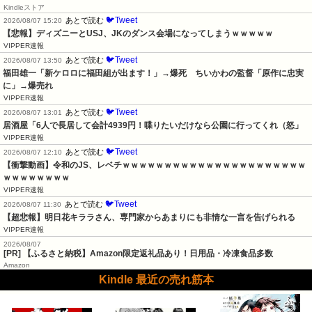
Kindleストア
🐦Tweet
あとで読む
2026/08/07 15:20
【悲報】ディズニーとUSJ、JKのダンス会場になってしまうｗｗｗｗｗ
VIPPER速報
🐦Tweet
あとで読む
2026/08/07 13:50
福田雄一「新ケロロに福田組が出ます！」→爆死　ちいかわの監督「原作に忠実
に」→爆売れ
VIPPER速報
🐦Tweet
あとで読む
2026/08/07 13:01
居酒屋「6人で長居して会計4939円！喋りたいだけなら公園に行ってくれ（怒」
VIPPER速報
🐦Tweet
あとで読む
2026/08/07 12:10
【衝撃動画】令和のJS、レベチｗｗｗｗｗｗｗｗｗｗｗｗｗｗｗｗｗｗｗｗｗｗ
ｗｗｗｗｗｗｗｗ
VIPPER速報
🐦Tweet
あとで読む
2026/08/07 11:30
【超悲報】明日花キララさん、専門家からあまりにも非情な一言を告げられる
VIPPER速報
2026/08/07
[PR] 【ふるさと納税】Amazon限定返礼品あり！日用品・冷凍食品多数
Amazon
Kindle 最近の売れ筋本