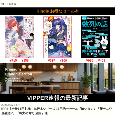
VIPPER速報
Kindle お得なセール本
¥715
→ ¥358
¥737
→ ¥369
¥935
→ ¥468
VIPPER速報の最新記事
2026/08/23まで
[PR]
【全巻11円】極！単行本シリーズ 11円均一セール『喰いタン』『新ナニワ
金融道R』『将太の寿司 全国』他