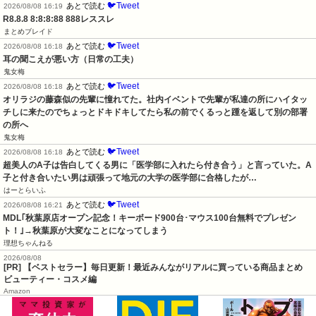
🐦Tweet
あとで読む
2026/08/08 16:19
R8.8.8 8:8:8:88 888レススレ
まとめブレイド
🐦Tweet
あとで読む
2026/08/08 16:18
耳の聞こえが悪い方（日常の工夫）
鬼女梅
🐦Tweet
あとで読む
2026/08/08 16:18
オリラジの藤森似の先輩に憧れてた。社内イベントで先輩が私達の所にハイタッ
チしに来たのでちょっとドキドキしてたら私の前でくるっと踵を返して別の部署
の所へ
鬼女梅
🐦Tweet
あとで読む
2026/08/08 16:18
超美人のA子は告白してくる男に「医学部に入れたら付き合う」と言っていた。A
子と付き合いたい男は頑張って地元の大学の医学部に合格したが…
はーとらいふ
🐦Tweet
あとで読む
2026/08/08 16:21
MDL｢秋葉原店オープン記念！キーボード900台･マウス100台無料でプレゼン
ト！｣→秋葉原が大変なことになってしまう
理想ちゃんねる
2026/08/08
[PR] 【ベストセラー】毎日更新！最近みんながリアルに買っている商品まとめ
ビューティー・コスメ編
Amazon