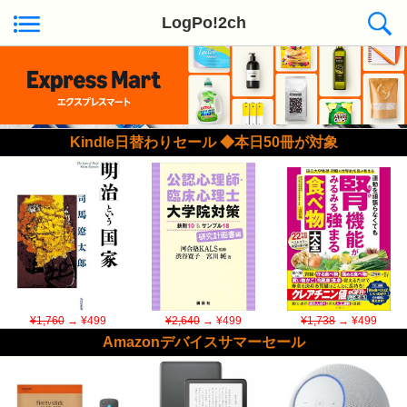
LogPo!2ch
Kindle日替わりセール ◆本日50冊が対象
¥1,760
→ ¥499
¥2,640
→ ¥499
¥1,738
→ ¥499
Amazonデバイスサマーセール