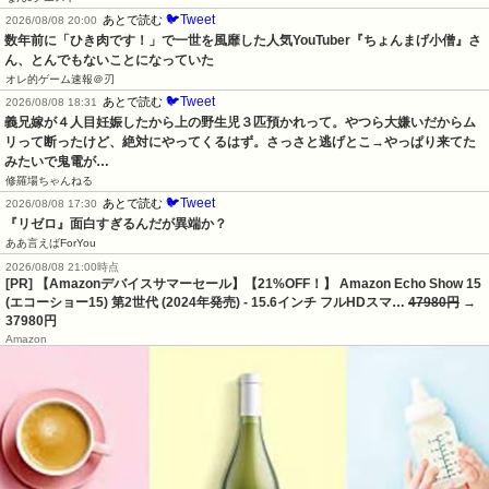
🐦Tweet
あとで読む
2026/08/08 20:00
数年前に「ひき肉です！」で一世を風靡した人気YouTuber『ちょんまげ小僧』さ
ん、とんでもないことになっていた
オレ的ゲーム速報＠刃
🐦Tweet
あとで読む
2026/08/08 18:31
義兄嫁が４人目妊娠したから上の野生児３匹預かれって。やつら大嫌いだからム
リって断ったけど、絶対にやってくるはず。さっさと逃げとこ→やっぱり来てた
みたいで鬼電が…
修羅場ちゃんねる
🐦Tweet
あとで読む
2026/08/08 17:30
『リゼロ』面白すぎるんだが異端か？
ああ言えばForYou
2026/08/08 21:00時点
[PR] 【Amazonデバイスサマーセール】【21%OFF！】 Amazon Echo Show 15
(エコーショー15) 第2世代 (2024年発売) - 15.6インチ フルHDスマ…
47980円
→
37980円
Amazon