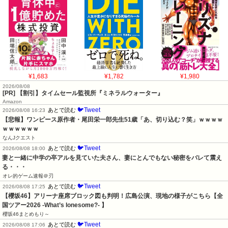
¥1,683
¥1,782
¥1,980
2026/08/08
[PR] 【割引】タイムセール監視所『ミネラルウォーター』
Amazon
🐦Tweet
あとで読む
2026/08/08 16:23
【悲報】ワンピース原作者・尾田栄一郎先生51歳「あ、切り込む？笑」ｗｗｗｗ
ｗｗｗｗｗｗ
なんJクエスト
🐦Tweet
あとで読む
2026/08/08 18:00
妻と一緒に中学の卒アルを見ていた夫さん、妻にとんでもない秘密をバレて震え
る・・・
オレ的ゲーム速報＠刃
🐦Tweet
あとで読む
2026/08/08 17:25
【櫻坂46】アリーナ座席ブロック図も判明！広島公演、現地の様子がこちら【全
国ツアー2026 -What’s lonesome?- 】
櫻坂46まとめもり～
🐦Tweet
あとで読む
2026/08/08 17:06