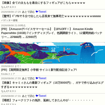
【画像】全ての太ももを過去にするフィギュアがこちらｗｗｗｗｗ
なんJクエスト
🐦Tweet
あとで読む
2026/08/08 17:25
【驚愕】ﾋﾟﾝｻﾛで５分で出したら店長来て無事死亡ｗｗｗｗｗｗｗｗｗｗwwww
バズッター速報
2026/08/08 21:00時点
[PR] 【Amazonデバイスサマーセール】【18%OFF！】 Amazon Kindle
Paperwhite (16GB) 7インチディスプレイ、色調調節ライト、12週間持続バッテ
リー…
27980円
→ 22980円
Amazon
2026/08/12 まで！
[PR] 【期間限定無料】小学館 サイコミ新刊配信記念フェア!
Kindleストア
🐦Tweet
あとで読む
2026/08/08 17:55
【画像】キャミィさんの最新フィギュア（18万8000円）、ガチで作り込みがエグ
すぎるｗｗｗｗｗｗｗｗｗｗ
なんJクエスト
🐦Tweet
あとで読む
2026/08/08 17:31
【唖然】フォークリフトの免許、返納してきたんやが・・・・・・・・・
なんJクエスト