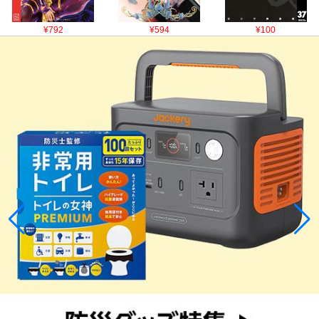
¥792
¥594
¥100