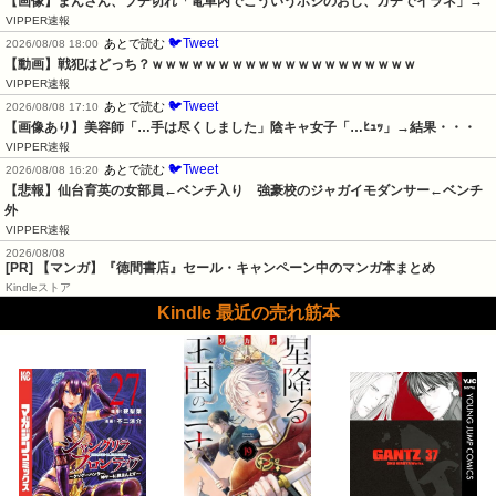
【画像】まんさん、ブチ切れ「電車内でこういうポジのおじ、ガチでイラネ」→
VIPPER速報
🐦Tweet
あとで読む
2026/08/08 18:00
【動画】戦犯はどっち？ｗｗｗｗｗｗｗｗｗｗｗｗｗｗｗｗｗｗｗｗ
VIPPER速報
🐦Tweet
あとで読む
2026/08/08 17:10
【画像あり】美容師「…手は尽くしました」陰キャ女子「…ﾋｭｯ」→結果・・・
VIPPER速報
🐦Tweet
あとで読む
2026/08/08 16:20
【悲報】仙台育英の女部員←ベンチ入り　強豪校のジャガイモダンサー←ベンチ
外
VIPPER速報
2026/08/08
[PR] 【マンガ】『徳間書店』セール・キャンペーン中のマンガ本まとめ
Kindleストア
Kindle 最近の売れ筋本