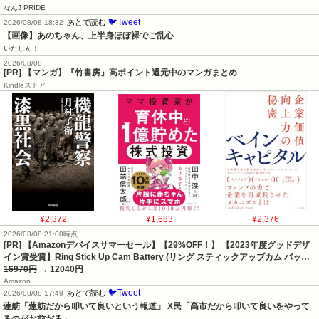
なんJ PRIDE
🐦Tweet
あとで読む
2026/08/08 18:32
【画像】あのちゃん、上半身ほぼ裸でご乱心
いたしん！
2026/08/08
[PR] 【マンガ】『竹書房』高ポイント還元中のマンガまとめ
Kindleストア
¥2,372
¥1,683
¥2,376
2026/08/08 21:00時点
[PR] 【Amazonデバイスサマーセール】【29%OFF！】 【2023年度グッドデザ
イン賞受賞】Ring Stick Up Cam Battery (リング スティックアップカム バッ…
16970円
→ 12040円
Amazon
🐦Tweet
あとで読む
2026/08/08 17:49
蓮舫「蓮舫だから叩いて良いという報道」 X民「高市だから叩いて良いをやって