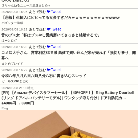
るのがお前だろ」
２ちゃんねるニュース超速まとめ＋
🐦Tweet
あとで読む
2026/08/08 16:25
【悲報】生挿入にビビってる女多すぎだろｗｗｗｗｗｗｗｗｗｗwwww
バズッター速報
🐦Tweet
あとで読む
2026/08/08 16:22
昔のブス女「私はブスやし愛嬌磨いてさっさと結婚するで」
はーとログ
🐦Tweet
あとで読む
2026/08/08 16:20
コメ卸大手さん、営業利益83％減 高値で買い込んだ米が売れず「損切り祭り」開
幕へ
まとめブレイド
🐦Tweet
あとで読む
2026/08/08 16:22
令和八年八月八日八時八分八秒に書き込むスレッド
ガールズVIPまとめ
2026/08/08 21:00時点
[PR] 【Amazonデバイスサマーセール】【40%OFF！】 Ring Battery Doorbell
(リング ドアベル バッテリーモデル) | ワンタッチ取り付け | ドア前防犯カ…
14980円
→ 8980円
Ring