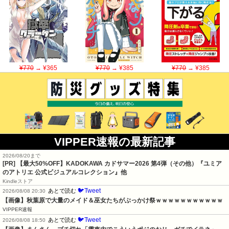
¥770
→ ¥365
¥770
→ ¥385
¥770
→ ¥385
VIPPER速報の最新記事
2026/08/20まで
[PR]
【最大50%OFF】KADOKAWA カドサマー2026 第4弾（その他）『ユミア
のアトリエ 公式ビジュアルコレクション』他
Kindleストア
🐦Tweet
あとで読む
2026/08/08 20:30
【画像】秋葉原で大量のメイド＆巫女たちがぶっかけ祭ｗｗｗｗｗｗｗｗｗｗｗ
VIPPER速報
🐦Tweet
あとで読む
2026/08/08 18:50