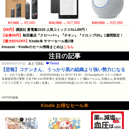
¥7,980
→ ¥5,480
¥32,980
→ ¥27,980
¥39,980
→ ¥35,980
【88円】
講談社 夏電書2026 人気コミックスALL88円！
【全巻99円】
秋田書店『クローバー』『チキン』『ドロップOG』1週間限定！
【最大65%OFF】
Kindle本 サマーセール第2弾
Amazon・Kindleのセール情報まとめは
こちら
注目の記事
🐦Tweet
あとで読む
2026/05/10 07:02
【悲報】コナンさん、うっかり黒の組織より強い勢力になる
1：それでも動く名無し ： 2026/05/08(金) 11:30:57.53 ID： ID:SqmlgRac0 コナンの味方
各都道府県の警察 公安 FBI CIA 阿笠博士 妃弁護士 怪盗キッド 欄ねーちゃん 京極さん 鈴木財閥
イギリス王室 3：それでも動く名無し ： 2026/05/08(金) 11:37:00.81 ID： ID:RwhkVKV90 …
VIPPER速報
Kindle お得なセール本