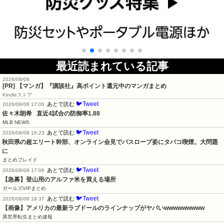
最近読まれている記事
2026/08/08
[PR] 【マンガ】『講談社』高ポイント還元中のマンガまとめ
Kindleストア
🐦Tweet
あとで読む
2026/08/08 17:06
佐々木朗希   直近4試合の防御率1.88
MLB NEWS
🐦Tweet
あとで読む
2026/08/08 16:23
秋田県の超エリート幹部、オンライン会見でバスローブ姿にタバコ喫煙。大問題
に
まとめブレイド
🐦Tweet
あとで読む
2026/08/08 17:06
【急募】登山用のアルファ米を買える場所
ガールズVIPまとめ
🐦Tweet
あとで読む
2026/08/08 18:37
【画像】アメリカの最新ラブドールのラインナップがヤバいwwwwwwwww
異世界転生まとめ速報