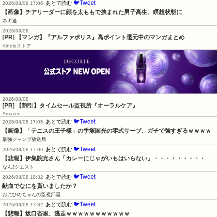
🐦Tweet
あとで読む
2026/08/08 17:06
【画像】チアリーダーに顔を太ももで挟まれた男子高生、瞑想状態に
ネギ速
2026/08/08
[PR] 【マンガ】『アルファポリス』高ポイント還元中のマンガまとめ
Kindleストア
2026/08/08
[PR] 【割引】タイムセール監視所『オーラルケア』
Amazon
🐦Tweet
あとで読む
2026/08/08 17:05
【画像】「テニスの王子様」の手塚国光の零式サーブ、ガチで強すぎるｗｗｗｗ
最強ジャンプ放送局
🐦Tweet
あとで読む
2026/08/08 17:06
【悲報】伊集院光さん「カレーにじゃがいもはいらない」・・・・・・・・・
なんJクエスト
🐦Tweet
あとで読む
2026/08/08 18:32
献血でなにを貰いましたか？
おにひめちゃんの監視部屋
🐦Tweet
あとで読む
2026/08/08 17:32
【悲報】坂口杏里、逃走ｗｗｗｗｗｗｗｗｗｗｗ