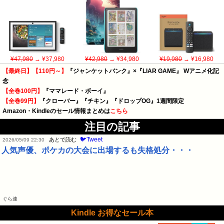
¥47,980
→ ¥37,980
¥42,980
→ ¥34,980
¥19,980
→ ¥16,980
【最終日】【110円～】
『ジャンケットバンク』×『LIAR GAME』 Wアニメ化記
念
【全巻100円】
『ママレード・ボーイ』
【全巻99円】
『クローバー』『チキン』『ドロップOG』1週間限定
Amazon・Kindleのセール情報まとめは
こちら
注目の記事
🐦Tweet
あとで読む
2026/05/09 22:30
人気声優、ポケカの大会に出場するも失格処分・・・
ぐら速
Kindle お得なセール本