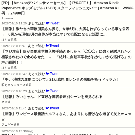
[PR] 【Amazonデバイスサマーセール】【17%OFF！】 Amazon Kindle
Paperwhite キッズモデル (16GB) スターフィッシュカバー | Amazon Ki…
29980
円
→ 24980円
Amazon
🐦Tweet
あとで読む
2026/08/10 12:20
【画像】激ヤセの華原朋美さん(51)、今年6月に大病をわずらっている事を公表　
→　6月から現在8月の身体が本当にマジで心配になると話題に…
はちま起稿
🐦Tweet
あとで読む
2026/08/10 11:40
【マジ注意】娘が自動車学校入校手続きをしたら「◯◯◯」に強く勧誘されたと
相談されたので止めさせた　→　「絶対に自動車学校がおかしいから逃げろ」の
声が殺到！！
はちま起稿
🐦Tweet
あとで読む
2026/08/10 10:47
『チ。-地球の運動について』21話感想 ヨレンタの感動を拾うドゥラカ！
萌えオタニュース速報
🐦Tweet
あとで読む
2026/08/10 10:23
【悲報】みいちゃん、ド直球な障害者差別シーンを発見される
ネギ速
🐦Tweet
あとで読む
2026/08/10 11:45
【画像】ワンピース最新話のルフィさん、あまりにも情けなさ過ぎて炎上ｗｗｗ
ｗ
アニゲー速報
2026/08/10 13:30時点