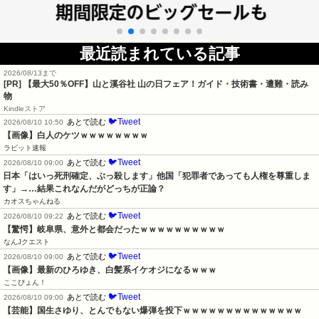
最近読まれている記事
2026/08/13まで
[PR]
【最大50％OFF】山と溪谷社 山の日フェア！ガイド・技術書・遭難・読み
物
Kindleストア
🐦Tweet
あとで読む
2026/08/10 10:50
【画像】白人のケツｗｗｗｗｗｗｗｗ
ラビット速報
🐦Tweet
あとで読む
2026/08/10 09:00
日本「はいっ死刑確定、ぶっ殺します」他国「犯罪者であっても人権を尊重しま
す」→…結果これなんだがどっちが正論？
カオスちゃんねる
🐦Tweet
あとで読む
2026/08/10 09:22
【驚愕】岐阜県、意外と都会だったｗｗｗｗｗｗｗｗｗｗ
なんJクエスト
🐦Tweet
あとで読む
2026/08/10 09:00
【画像】最新のひろゆき、白髪系イケオジになるｗｗｗ
ここぴょん！
🐦Tweet
あとで読む
2026/08/10 09:00
【芸能】国生さゆり、とんでもない爆弾を投下ｗｗｗｗｗｗｗｗｗｗｗｗｗｗ