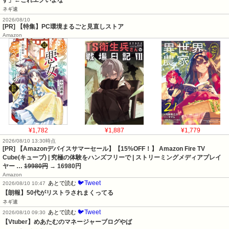
ネギ速
2026/08/10
[PR] 【特集】PC環境まるごと見直しストア
Amazon
¥1,782
¥1,887
¥1,779
2026/08/10 13:30時点
[PR] 【Amazonデバイスサマーセール】【15%OFF！】 Amazon Fire TV
Cube(キューブ) | 究極の体験をハンズフリーで | ストリーミングメディアプレイ
ヤー …
19980円
→ 16980円
Amazon
🐦Tweet
あとで読む
2026/08/10 10:47
【朗報】50代がリストラされまくってる
ネギ速
🐦Tweet
あとで読む
2026/08/10 09:30
【Vtuber】めあたむのマネージャーブログやば