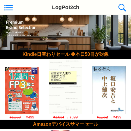
LogPo!2ch
Kindle日替わりセール ◆本日50冊が対象
¥1,650
→ ¥499
¥1,034
→ ¥399
¥1,562
→ ¥499
Amazonデバイスサマーセール