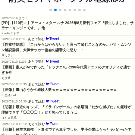
2026/08/16 まで！
[PR] 【110円～】アース・スター ルナ 2026年8月新刊フェア『転生しました、サ
ラナ・キンジェです。』他
Kindleストア
🐦Tweet
あとで読む
2026/08/10 11:08
【性接待疑惑】『これからはやらない』と言って済むことなのか…パク・ムンソ
ン解説委員、大韓サッカー協会の謝罪文に怒り・・
サカラボ
🐦Tweet
あとで読む
2026/08/10 11:05
【動画】素人がAIで作った「ドラクエ4」の90年代風アニメのクオリティが凄す
ぎる件
えび通
🐦Tweet
あとで読む
2026/08/10 08:35
【画像】磯山さやかの経験人数ｗｗｗｗｗｗｗｗｗｗｗｗｗｗｗｗｗｗ
不思議.net
🐦Tweet
あとで読む
2026/08/10 09:30
【悲報】最近のキッズ、『ドラゴンボール』の名場面「だから滅びた」の意味が
理解できず「◯◯◯◯！」だと怒ってしまう…
はちま起稿
🐦Tweet
あとで読む
2026/08/10 13:12
【悲報】民主党政権「トヨタですら赤字でした、中小企業はもっとヤバかったで
す」←これエグいよな