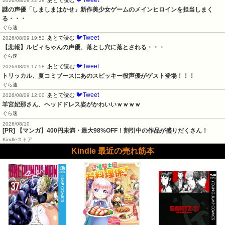
2026/08/09 22:39
謎の声優「しましまはかせ」新作美少女ゲームのメインヒロインを担当しまく
る・・・
ぐら速
🐦Tweet
あとで読む
2026/08/09 19:52
【悲報】ルビィちゃんの声優、落とし穴に落とされる・・・
ぐら速
🐦Tweet
あとで読む
2026/08/09 17:58
トリッカル、夏コミブースにあのスピッキー役声優がゲスト登場！！！
ぐら速
🐦Tweet
あとで読む
2026/08/09 12:00
羊宮妃那さん、ヘッドドレス姿がかわいいｗｗｗｗ
ぐら速
2026/08/10
[PR] 【マンガ】400円未満・最大98%OFF！割引中の作品が盛りだくさん！
Kindleストア
Kindle 最近の売れ筋本