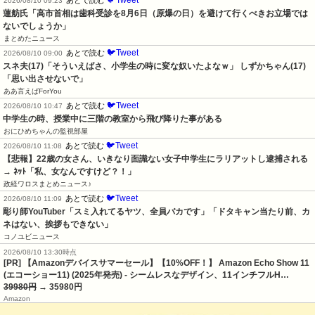
2026/08/10 09:23
蓮舫氏「高市首相は歯科受診を8月6日（原爆の日）を避けて行くべきお立場では
ないでしょうか」
まとめたニュース
🐦Tweet
あとで読む
2026/08/10 09:00
スネ夫(17)「そういえばさ、小学生の時に変な奴いたよなｗ」 しずかちゃん(17)
「思い出させないで」
ああ言えばForYou
🐦Tweet
あとで読む
2026/08/10 10:47
中学生の時、授業中に三階の教室から飛び降りた事がある
おにひめちゃんの監視部屋
🐦Tweet
あとで読む
2026/08/10 11:08
【悲報】22歳の女さん、いきなり面識ない女子中学生にラリアットし逮捕される 
→ ﾈｯﾄ「私、女なんですけど？！」
政経ワロスまとめニュース♪
🐦Tweet
あとで読む
2026/08/10 11:09
彫り師YouTuber「スミ入れてるヤツ、全員バカです」「ドタキャン当たり前、カ
ネはない、挨拶もできない」
コノユビニュース
2026/08/10 13:30時点
[PR] 【Amazonデバイスサマーセール】【10%OFF！】 Amazon Echo Show 11
(エコーショー11) (2025年発売) - シームレスなデザイン、11インチフルH…
39980円
→ 35980円
Amazon