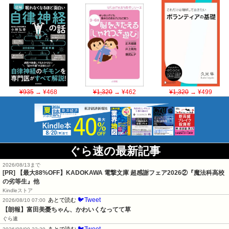
¥935
→ ¥468
¥1,320
→ ¥462
¥1,320
→ ¥499
ぐら速の最新記事
2026/08/13まで
[PR] 【最大88%OFF】KADOKAWA 電撃文庫 超感謝フェア2026②『魔法科高校
の劣等生』他
Kindleストア
🐦Tweet
あとで読む
2026/08/10 07:00
【朗報】富田美憂ちゃん、かわいくなってて草
ぐら速
🐦Tweet
あとで読む