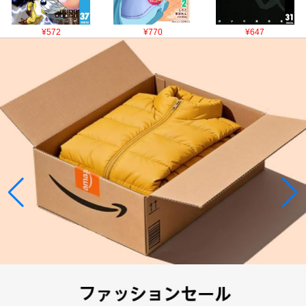
¥572
¥770
¥647