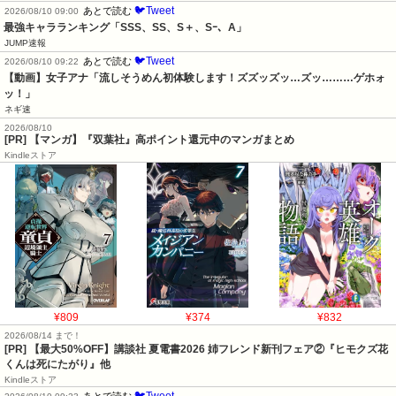
🐦Tweet
あとで読む
2026/08/10 09:00
最強キャラランキング「SSS、SS、S＋、Sｰ、A」
JUMP速報
🐦Tweet
あとで読む
2026/08/10 09:22
【動画】女子アナ「流しそうめん初体験します！ズズッズッ…ズッ………ゲホォ
ッ！」
ネギ速
2026/08/10
[PR] 【マンガ】『双葉社』高ポイント還元中のマンガまとめ
Kindleストア
¥809
¥374
¥832
2026/08/14 まで！
[PR] 【最大50%OFF】講談社 夏電書2026 姉フレンド新刊フェア②『ヒモクズ花
くんは死にたがり』他
Kindleストア
🐦Tweet
あとで読む