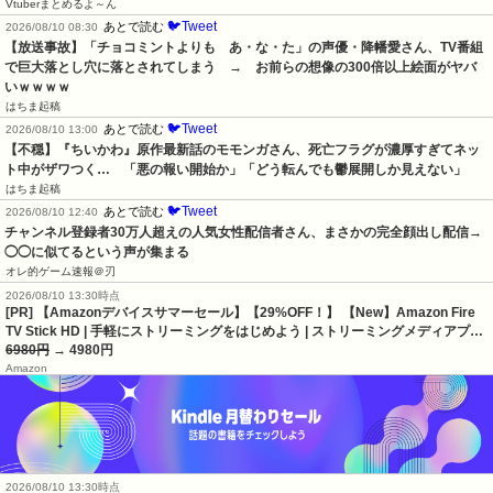
Vtuberまとめるよ～ん
🐦Tweet
あとで読む
2026/08/10 08:30
【放送事故】「チョコミントよりも　あ・な・た」の声優・降幡愛さん、TV番組
で巨大落とし穴に落とされてしまう　→　お前らの想像の300倍以上絵面がヤバ
いｗｗｗｗ
はちま起稿
🐦Tweet
あとで読む
2026/08/10 13:00
【不穏】『ちいかわ』原作最新話のモモンガさん、死亡フラグが濃厚すぎてネッ
ト中がザワつく…　「悪の報い開始か」「どう転んでも鬱展開しか見えない」
はちま起稿
🐦Tweet
あとで読む
2026/08/10 12:40
チャンネル登録者30万人超えの人気女性配信者さん、まさかの完全顔出し配信→
◯◯に似てるという声が集まる
オレ的ゲーム速報＠刃
2026/08/10 13:30時点
[PR] 【Amazonデバイスサマーセール】【29%OFF！】 【New】Amazon Fire
TV Stick HD | 手軽にストリーミングをはじめよう | ストリーミングメディアプ…
6980円
→ 4980円
Amazon
2026/08/10 13:30時点