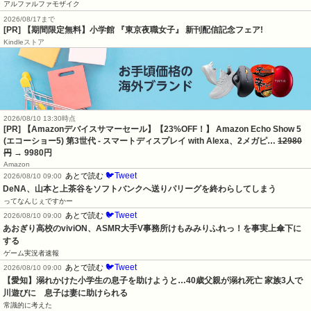
アルファルファモザイク
2026/08/17まで
[PR] 【期間限定無料】小学館 『東京夜職女子』 新刊配信記念フェア!
Kindleストア
2026/08/10 13:30時点
[PR] 【Amazonデバイスサマーセール】【23%OFF！】 Amazon Echo Show 5
(エコーショー5) 第3世代 - スマートディスプレイ with Alexa、2メガピ…
12980
円
→ 9980円
Amazon
🐦Tweet
あとで読む
2026/08/10 09:00
DeNA、山本と上茶谷をソフトバンクへ送りパリーグを終わらしてしまう
ってなんじぇですかー
🐦Tweet
あとで読む
2026/08/10 09:00
あおぎり高校のviviON、ASMR大手V事務所けもみみりふれっ！を事実上傘下に
する
ゲーム実況者速報
🐦Tweet
あとで読む
2026/08/10 09:00
【愛知】溺れかけた小学生の息子を助けようと…40歳父親が溺れ死亡 家族3人で
川遊びに　息子は妻に助けられる
常識的に考えた