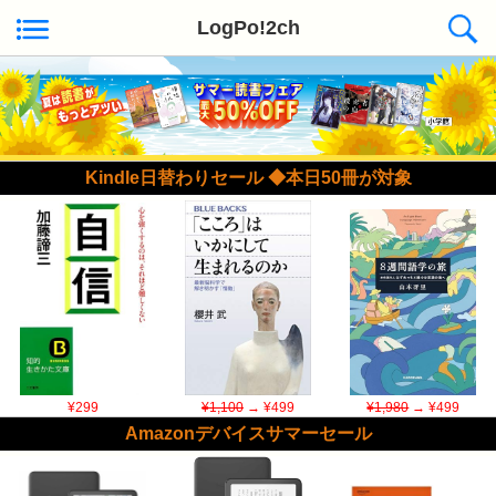
LogPo!2ch
Kindle日替わりセール ◆本日50冊が対象
¥299
¥1,100
→ ¥499
¥1,980
→ ¥499
Amazonデバイスサマーセール