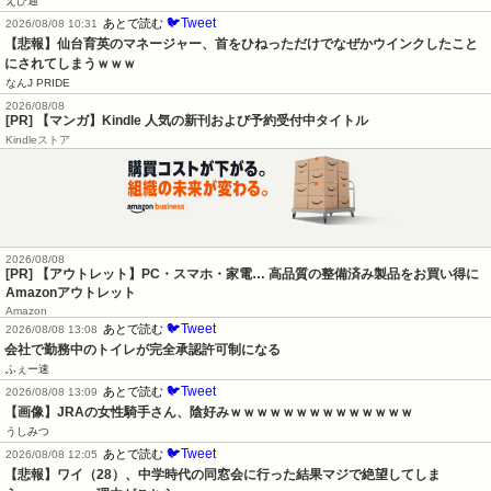
えび通
🐦Tweet
あとで読む
2026/08/08 10:31
【悲報】仙台育英のマネージャー、首をひねっただけでなぜかウインクしたこと
にされてしまうｗｗｗ
なんJ PRIDE
2026/08/08
[PR] 【マンガ】Kindle 人気の新刊および予約受付中タイトル
Kindleストア
2026/08/08
[PR] 【アウトレット】PC・スマホ・家電… 高品質の整備済み製品をお買い得に
Amazonアウトレット
Amazon
🐦Tweet
あとで読む
2026/08/08 13:08
会社で勤務中のトイレが完全承認許可制になる
ふぇー速
🐦Tweet
あとで読む
2026/08/08 13:09
【画像】JRAの女性騎手さん、陰好みｗｗｗｗｗｗｗｗｗｗｗｗｗｗ
うしみつ
🐦Tweet
あとで読む
2026/08/08 12:05
【悲報】ワイ（28）、中学時代の同窓会に行った結果マジで絶望してしま