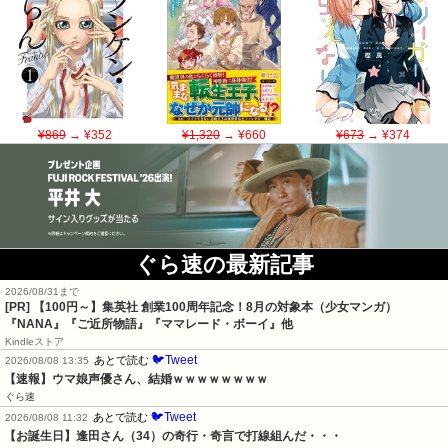
¥869
→ ¥352
¥1,320
→ ¥660
¥673
→ ¥374
ぐら速の最新記事
2026/08/31まで
[PR]
【100円～】集英社 創業100周年記念！8月の対象本（少女マンガ）
『NANA』『ご近所物語』『ママレード・ボーイ』他
Kindleストア
🐦Tweet
あとで読む
2026/08/08 13:35
【速報】ウマ娘声優さん、結婚ｗｗｗｗｗｗｗｗ
ぐら速
🐦Tweet
あとで読む
2026/08/08 11:32
【お誕生日】逢田さん（34）の奇行・奇言で打線組んだ・・・