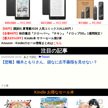
¥39,980
→ ¥31,980
¥27,980
→ ¥22,980
¥7,980
→ ¥5,480
【88円】
講談社 夏電書2026 人気コミックスALL88円！
【全巻99円】
秋田書店『クローバー』『チキン』『ドロップOG』1週間限定！
【最大65%OFF】
Kindle本 サマーセール第2弾
Amazon・Kindleのセール情報まとめは
こちら
注目の記事
🐦Tweet
あとで読む
2026/05/09 18:04
【悲報】楠木ともりさん、頑なに左手薬指を見せない？
ぐら速
Kindle お得なセール本