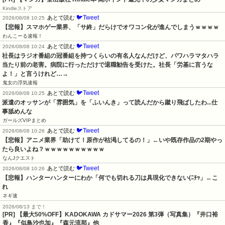
Kindleストア
🐦Tweet
あとで読む
2026/08/08 10:25
【悲報】スマホゲー業界、「サ終」だらけでオワコン化が進んでしまうｗｗｗｗ
わんこーる速報！
🐦Tweet
あとで読む
2026/08/08 10:24
社長はラジオ番組の冠番組を持つくらいの有名人なんだけど、パワハラマタハラ
当たり前の老害。病院に行っただけで退職勧告を受けた。社長「労基に言うな
よ！」と言うけれど…→
鬼女の浮気速報
🐦Tweet
あとで読む
2026/08/08 10:25
派遣のオッサンが「雰囲気」を「ふいんき」って読んだから蹴り飛ばしたわ...仕
事舐めんな
ガールズVIPまとめ
🐦Tweet
あとで読む
2026/08/08 10:26
【悲報】アニメ業界「助けて！原作が枯渇してるの！」←いや既存作品の2期やっ
たら良いよね？ｗｗｗｗｗｗｗｗｗｗ
なんJクエスト
🐦Tweet
あとで読む
2026/08/08 10:26
【悲報】ハンターハンターにわか「何でも切れる刀は具現化できない(ﾆﾁｯ」←こ
れ
ネギ速
2026/08/13 まで！
[PR]
【最大50%OFF】KADOKAWA カドサマー2026 第3弾（写真集）『井口裕
香』『似鳥沙也加』『森元流那』他