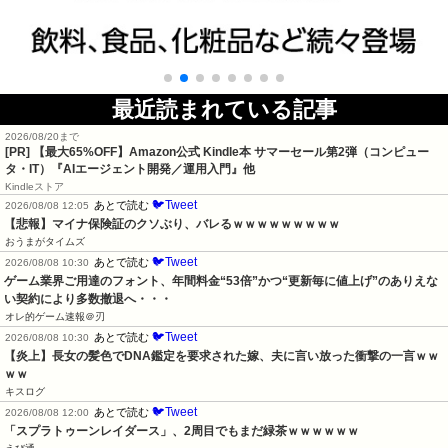
最近読まれている記事
2026/08/20まで
[PR]
【最大65%OFF】Amazon公式 Kindle本 サマーセール第2弾（コンピュー
タ・IT）『AIエージェント開発／運用入門』他
Kindleストア
🐦Tweet
あとで読む
2026/08/08 12:05
【悲報】マイナ保険証のクソぶり、バレるｗｗｗｗｗｗｗｗｗ
おうまがタイムズ
🐦Tweet
あとで読む
2026/08/08 10:30
ゲーム業界ご用達のフォント、年間料金“53倍”かつ“更新毎に値上げ”のありえな
い契約により多数撤退へ・・・
オレ的ゲーム速報＠刃
🐦Tweet
あとで読む
2026/08/08 10:30
【炎上】長女の髪色でDNA鑑定を要求された嫁、夫に言い放った衝撃の一言ｗｗ
ｗｗ
キスログ
🐦Tweet
あとで読む
2026/08/08 12:00
「スプラトゥーンレイダース」、2周目でもまだ緑茶ｗｗｗｗｗｗ