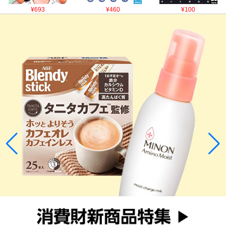
¥693
¥460
¥100