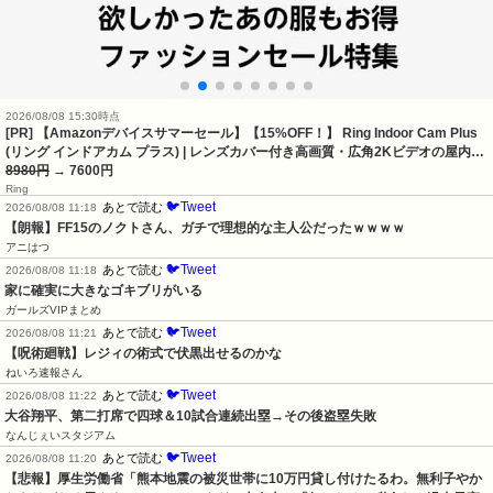
2026/08/08 15:30時点
[PR] 【Amazonデバイスサマーセール】【15%OFF！】 Ring Indoor Cam Plus
(リング インドアカム プラス) | レンズカバー付き高画質・広角2Kビデオの屋内…
8980円
→ 7600円
Ring
🐦Tweet
あとで読む
2026/08/08 11:18
【朗報】FF15のノクトさん、ガチで理想的な主人公だったｗｗｗｗ
アニはつ
🐦Tweet
あとで読む
2026/08/08 11:18
家に確実に大きなゴキブリがいる
ガールズVIPまとめ
🐦Tweet
あとで読む
2026/08/08 11:21
【呪術廻戦】レジィの術式で伏黒出せるのかな
ねいろ速報さん
🐦Tweet
あとで読む
2026/08/08 11:22
大谷翔平、第二打席で四球＆10試合連続出塁→その後盗塁失敗
なんじぇいスタジアム
🐦Tweet
あとで読む
2026/08/08 11:20
【悲報】厚生労働省「熊本地震の被災世帯に10万円貸し付けたるわ。無利子やか