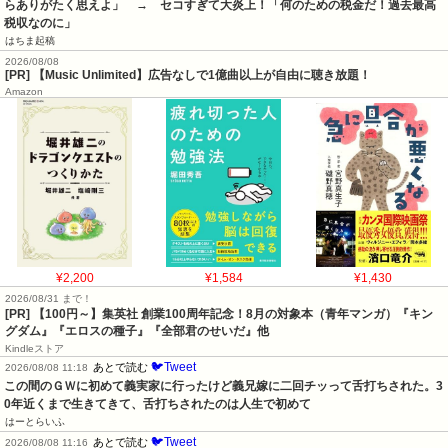
らありがたく思えよ」　→　セコすぎて大炎上！「何のための税金だ！過去最高
税収なのに」
はちま起稿
2026/08/08
[PR] 【Music Unlimited】広告なしで1億曲以上が自由に聴き放題！
Amazon
¥2,200
¥1,584
¥1,430
2026/08/31 まで！
[PR]
【100円～】集英社 創業100周年記念！8月の対象本（青年マンガ）『キン
グダム』『エロスの種子』『全部君のせいだ』他
Kindleストア
🐦Tweet
あとで読む
2026/08/08 11:18
この間のＧＷに初めて義実家に行ったけど義兄嫁に二回チッって舌打ちされた。3
0年近くまで生きてきて、舌打ちされたのは人生で初めて
はーとらいふ
🐦Tweet
あとで読む
2026/08/08 11:16