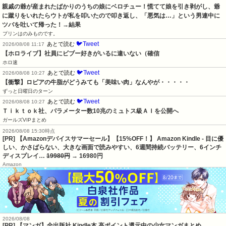
親戚の爺が産まれたばかりのうちの娘にベロチュー！慌てて娘を引き剥がし、爺
に蹴りをいれたらウトが私を叩いたので叩き返し、「悪気は…」という男連中に
ツバを吐いて帰った！→結果
プリンはのみものです。
🐦Tweet
あとで読む
2026/08/08 11:17
【ホロライブ】社員にビブー好きがいるに違いない（確信
ホロ速
🐦Tweet
あとで読む
2026/08/08 10:27
【衝撃】ロピアの牛脂がどうみても「美味い肉」なんやが・・・・・
ずっと日曜日のターン
🐦Tweet
あとで読む
2026/08/08 10:27
Ｔｉｋｔｏｋ社、パラメーター数10兆のミュトス級ＡＩを公開へ
ガールズVIPまとめ
2026/08/08 15:30時点
[PR] 【Amazonデバイスサマーセール】【15%OFF！】 Amazon Kindle - 目に優
しい、かさばらない、大きな画面で読みやすい、6週間持続バッテリー、6インチ
ディスプレイ…
19980円
→ 16980円
Amazon
2026/08/08
[PR] 【マンガ】全出版社 Kindle本 高ポイント還元中の少女マンガまとめ