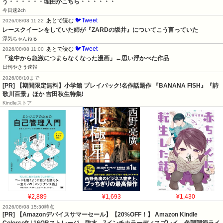
う・・・・・・理由がこちら・・・・・・
今日速2ch
🐦Tweet
あとで読む
2026/08/08 11:22
レースクイーンをしていた姉が『ZARDの坂井』についてこう言っていた
浮気ちゃんねる
🐦Tweet
あとで読む
2026/08/08 11:00
「途中から急激につまらなくなった漫画」←思い浮かべた作品
日刊やきう速報
2026/08/10まで
[PR] 【期間限定無料】小学館 プレイバック!名作話題作 『BANANA FISH』『詩
歌川百景』ほか 吉田秋生特集!
Kindleストア
¥2,889
¥1,693
¥1,430
2026/08/08 15:30時点
[PR] 【Amazonデバイスサマーセール】【20%OFF！】 Amazon Kindle