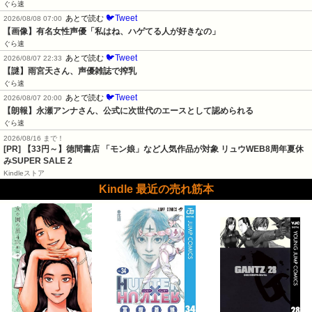
ぐら速
🐦Tweet
あとで読む
2026/08/08 07:00
【画像】有名女性声優「私はね、ハゲてる人が好きなの」
ぐら速
🐦Tweet
あとで読む
2026/08/07 22:33
【謎】雨宮天さん、声優雑誌で搾乳
ぐら速
🐦Tweet
あとで読む
2026/08/07 20:00
【朗報】永瀬アンナさん、公式に次世代のエースとして認められる
ぐら速
2026/08/16 まで！
[PR]
【33円～】徳間書店 「モン娘」など人気作品が対象 リュウWEB8周年夏休
みSUPER SALE 2
Kindleストア
Kindle 最近の売れ筋本