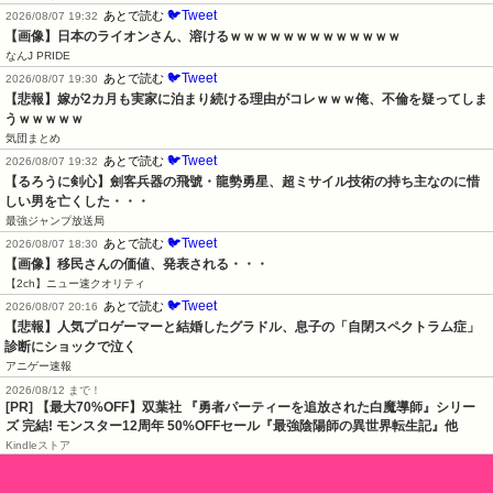
🐦Tweet
あとで読む
2026/08/07 19:32
【画像】日本のライオンさん、溶けるｗｗｗｗｗｗｗｗｗｗｗｗｗ
なんJ PRIDE
🐦Tweet
あとで読む
2026/08/07 19:30
【悲報】嫁が2カ月も実家に泊まり続ける理由がコレｗｗｗ俺、不倫を疑ってしま
うｗｗｗｗｗ
気団まとめ
🐦Tweet
あとで読む
2026/08/07 19:32
【るろうに剣心】劍客兵器の飛號・龍勢勇星、超ミサイル技術の持ち主なのに惜
しい男を亡くした・・・
最強ジャンプ放送局
🐦Tweet
あとで読む
2026/08/07 18:30
【画像】移民さんの価値、発表される・・・
【2ch】ニュー速クオリティ
🐦Tweet
あとで読む
2026/08/07 20:16
【悲報】人気プロゲーマーと結婚したグラドル、息子の「自閉スペクトラム症」
診断にショックで泣く
アニゲー速報
2026/08/12 まで！
[PR] 【最大70%OFF】双葉社 『勇者パーティーを追放された白魔導師』シリー
ズ 完結! モンスター12周年 50%OFFセール『最強陰陽師の異世界転生記』他
Kindleストア