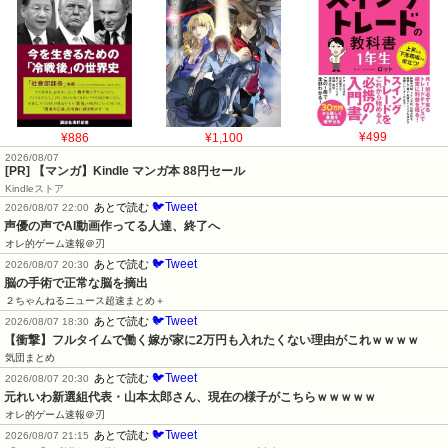
¥886
¥1,100
¥499
2026/08/07
[PR] 【マンガ】Kindle マンガ本 88円セール
Kindleストア
🐦Tweet
あとで読む
2026/08/07 22:00
声優の声でAI動画作ってる人達、終了へ
オレ的ゲーム速報＠刃
🐦Tweet
あとで読む
2026/08/07 20:30
脳の手術で正常な脳を摘出
２ちゃんねるニュース超速まとめ＋
🐦Tweet
あとで読む
2026/08/07 18:30
【衝撃】フルタイムで働く嫁が家に2万円も入れたくない理由がこれｗｗｗｗ
気団まとめ
🐦Tweet
あとで読む
2026/08/07 20:30
元れいわ新選組代表・山本太郎さん、現在の様子がこちらｗｗｗｗｗ
オレ的ゲーム速報＠刃
🐦Tweet
あとで読む
2026/08/07 21:15