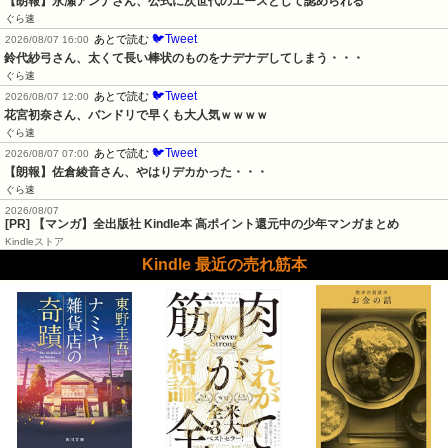
【朗報】永瀬アンナさん、公式に次世代のエースとして認められる
ぐら速
🐦Tweet
あとで読む
2026/08/07 16:00
鈴代紗弓さん、太くて長い棒状のものをナデナデしてしまう・・・
ぐら速
🐦Tweet
あとで読む
2026/08/07 12:00
花宮初奈さん、バンドリで早くも大人気ｗｗｗｗ
ぐら速
🐦Tweet
あとで読む
2026/08/07 07:00
【朗報】佐倉綾音さん、やはりデカかった・・・
ぐら速
2026/08/07
[PR] 【マンガ】全出版社 Kindle本 高ポイント還元中の少年マンガまとめ
Kindleストア
Kindle 最近の売れ筋本