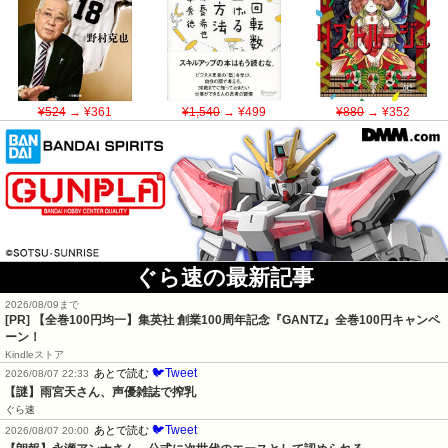
¥524
→ ¥361
¥1,540
→ ¥499
¥880
→ ¥352
ぐら速の最新記事
2026/08/09まで
[PR]
【全巻100円均一】集英社 創業100周年記念『GANTZ』全巻100円キャンペ
ーン！
Kindleストア
🐦Tweet
あとで読む
2026/08/07 22:33
【謎】雨宮天さん、声優雑誌で搾乳
ぐら速
🐦Tweet
あとで読む
2026/08/07 20:00