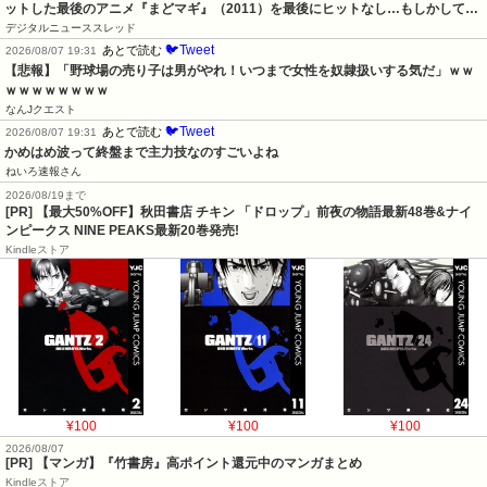
ットした最後のアニメ『まどマギ』（2011）を最後にヒットなし…もしかして…
デジタルニューススレッド
🐦Tweet
あとで読む
2026/08/07 19:31
【悲報】「野球場の売り子は男がやれ！いつまで女性を奴隷扱いする気だ」ｗｗ
ｗｗｗｗｗｗｗｗ
なんJクエスト
🐦Tweet
あとで読む
2026/08/07 19:31
かめはめ波って終盤まで主力技なのすごいよね
ねいろ速報さん
2026/08/19まで
[PR] 【最大50%OFF】秋田書店 チキン 「ドロップ」前夜の物語最新48巻&ナイ
ンピークス NINE PEAKS最新20巻発売!
Kindleストア
¥100
¥100
¥100
2026/08/07
[PR] 【マンガ】『竹書房』高ポイント還元中のマンガまとめ
Kindleストア