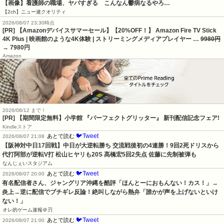
【画像】看護師の職場、ヤバすぎる　こんなん鬱病なるやろ…
【2ch】ニュー速クオリティ
2026/08/07 23:30時点
[PR] 【Amazonデバイスサマーセール】【20%OFF！】 Amazon Fire TV Stick
4K Plus | 映画館のような4K体験 | ストリーミングメディアプレイヤー …
9980円
→ 7980円
Amazon
2026/08/12 まで！
[PR] 【期間限定無料】小学館 『パーフェクトグリッター』 新刊配信記念フェア!
Kindleストア
🐦Tweet
あとで読む
2026/08/07 21:08
【阪神対中日17回戦】中日が大逆転勝ち 交流戦後初の4連勝！9回2死ドリスから
代打阿部が逆転V打 松山ヒヤリも20S 髙橋宏5回2失点 佐藤に先制被弾も
なんじぇいスタジアム
🐦Tweet
あとで読む
2026/08/07 20:00
有名配信者さん、ジャングリア沖縄を酷評「ほんとーにおもんない！カス！」→
炎上→逆に配信でブチギレ反論！絶叫しながら熱弁「誰かが声を上げないといけ
ない！」
オレ的ゲーム速報＠刃
🐦Tweet
あとで読む
2026/08/07 21:00