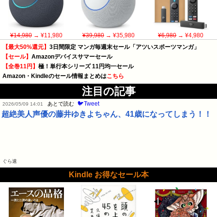
¥14,980
→ ¥11,980
¥39,980
→ ¥35,980
¥6,980
→ ¥4,980
【最大50%還元】
3日間限定 マンガ毎週末セール「アツいスポーツマンガ」
【セール】
Amazonデバイスサマーセール
【全巻11円】
極！単行本シリーズ 11円均一セール
Amazon・Kindleのセール情報まとめは
こちら
注目の記事
🐦Tweet
あとで読む
2026/05/09 14:01
超絶美人声優の藤井ゆきよちゃん、41歳になってしまう！！
ぐら速
Kindle お得なセール本