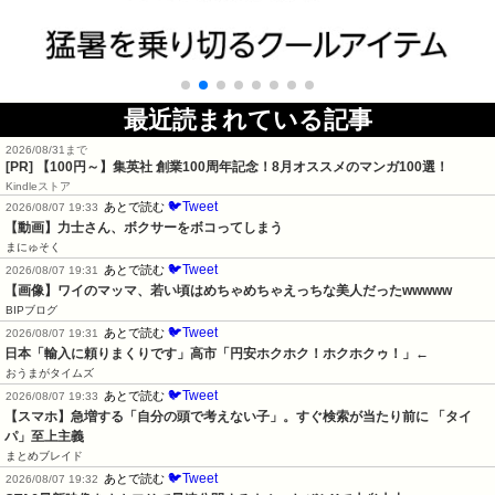
最近読まれている記事
2026/08/31まで
[PR]
【100円～】集英社 創業100周年記念！8月オススメのマンガ100選！
Kindleストア
🐦Tweet
あとで読む
2026/08/07 19:33
【動画】力士さん、ボクサーをボコってしまう
まにゅそく
🐦Tweet
あとで読む
2026/08/07 19:31
【画像】ワイのマッマ、若い頃はめちゃめちゃえっちな美人だったwwwww
BIPブログ
🐦Tweet
あとで読む
2026/08/07 19:31
日本「輸入に頼りまくりです」高市「円安ホクホク！ホクホクゥ！」←
おうまがタイムズ
🐦Tweet
あとで読む
2026/08/07 19:33
【スマホ】急増する「自分の頭で考えない子」。すぐ検索が当たり前に 「タイ
パ」至上主義
まとめブレイド
🐦Tweet
あとで読む
2026/08/07 19:32