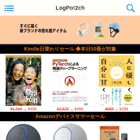
LogPo!2ch
Kindle日替わりセール ◆本日50冊が対象
¥1,540
→ ¥499
¥3,828
→ ¥499
¥869
→ ¥299
Amazonデバイスサマーセール