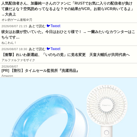
人気配信者さん、加藤純一さんのファンに「RUSTでお気に入りの配信者が負け
て嫌だよな？空気読めってなるよな？その結果がVCR。お前らVCR向いてるよ」
→大炎上
オレ的ゲーム速報＠刃
🐦Tweet
あとで読む
2026/08/07 21:15
彼女はお腹が空いていた。今日はおひとり様で！ → 一蘭みたいなカウンターはこ
ちらです…
ねこわん！
🐦Tweet
あとで読む
2026/08/07 18:30
【衝撃】れいわ新選組、「いのちの党」に党名変更　天畠大輔氏が共同代表へ
アルファルファモザイク
2026/08/07
[PR] 【割引】タイムセール監視所『洗濯用品』
Amazon