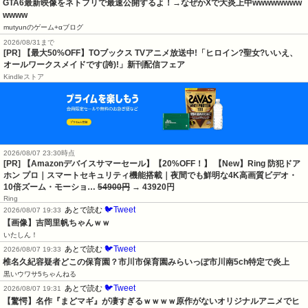
GTA6最新映像をネトフリで最速公開するよ！→なぜかXで大炎上中wwwwwwww
wwww
mutyunのゲーム+αブログ
2026/08/31まで
[PR] 【最大50%OFF】TOブックス TVアニメ放送中!「ヒロイン?聖女?いいえ、
オールワークスメイドです(誇)!」新刊配信フェア
Kindleストア
2026/08/07 23:30時点
[PR] 【Amazonデバイスサマーセール】【20%OFF！】 【New】Ring 防犯ドア
ホン プロ｜スマートセキュリティ機能搭載｜夜間でも鮮明な4K高画質ビデオ・
10倍ズーム・モーショ…
54900円
→ 43920円
Ring
🐦Tweet
あとで読む
2026/08/07 19:33
【画像】吉岡里帆ちゃんｗｗ
いたしん！
🐦Tweet
あとで読む
2026/08/07 19:33
椎名久紀容疑者どこの保育園？市川市保育園みらいっぽ市川南5ch特定で炎上
黒いウワサ5ちゃんねる
🐦Tweet
あとで読む
2026/08/07 19:31
【驚愕】名作『まどマギ』が凄すぎるｗｗｗｗ原作がないオリジナルアニメでヒ