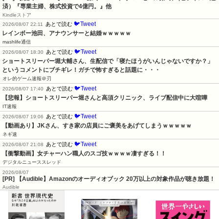
済）『専業主婦、株式投資で4億円。』他
Kindleストア
🐦Tweet
あとで読む
2026/08/07 22:11
レインボー池田、アナウンサーと結婚ｗｗｗｗｗ
mashlife通信
🐦Tweet
あとで読む
2026/08/07 18:30
ショートスリーパー堀大輔さん、生配信で「寝たほうがいんじゃないですか？」
というコメントにブチギレ！ガチで怖すぎると話題に・・・
オレ的ゲーム速報＠刃
🐦Tweet
あとで読む
2026/08/07 17:40
【悲報】ショートスリーパー堀さんと高須クリニック、ライブ配信中に大喧嘩
IT速報
🐦Tweet
あとで読む
2026/08/07 19:06
【動画あり】JKさん、すき家の店員にご褒美をあげてしまうｗｗｗｗｗ
ネギ速
🐦Tweet
あとで読む
2026/08/07 21:08
【衝撃動画】女チャーハン職人のスゴ技ｗｗｗｗ凄すぎる！！
デジタルニューススレッド
2026/08/07
[PR] 【Audible】Amazonのオーディオブック 20万以上の対象作品が聴き放題！
Audible