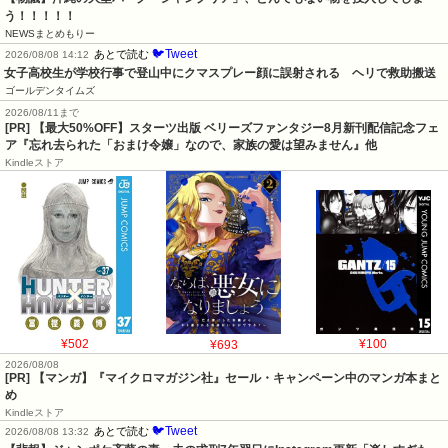
う！！！！！
NEWSまとめもりー
🐦Tweet
あとで読む
2026/08/08 14:12
女子高校生が学校行事で登山中にクマスプレー顔に誤射される　ヘリで救助搬送
ゴールデンタイムズ
2026/08/11まで
[PR] 【最大50%OFF】スターツ出版 ベリーズファンタジー8月新刊配信記念フェ
ア『忘れ去られた「おまけ令嬢」なので、家族の愛は望みません』他
Kindleストア
¥502
¥693
¥100
2026/08/08
[PR] 【マンガ】『マイクロマガジン社』セール・キャンペーン中のマンガ本まと
め
Kindleストア
🐦Tweet
あとで読む
2026/08/08 13:32