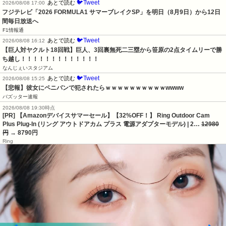
🐦Tweet
あとで読む
2026/08/08 17:00
フジテレビ「2026 FORMULA1 サマーブレイクSP」を明日（8月9日）から12日
間毎日放送へ
F1情報通
🐦Tweet
あとで読む
2026/08/08 16:12
【巨人対ヤクルト18回戦】巨人、3回裏無死二三塁から笹原の2点タイムリーで勝
ち越し！！！！！！！！！！！！！
なんじぇいスタジアム
🐦Tweet
あとで読む
2026/08/08 15:25
【悲報】彼女にペニバンで犯されたらｗｗｗｗｗｗｗｗｗｗwwww
バズッター速報
2026/08/08 19:30時点
[PR] 【Amazonデバイスサマーセール】【32%OFF！】 Ring Outdoor Cam
Plus Plug-In (リング アウトドアカム プラス 電源アダプターモデル) | 2…
12980
円
→ 8790円
Ring