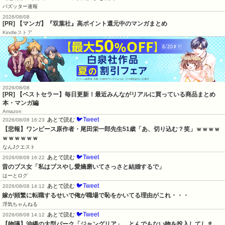
バズッター速報
2026/08/08
[PR] 【マンガ】『双葉社』高ポイント還元中のマンガまとめ
Kindleストア
2026/08/08
[PR] 【ベストセラー】毎日更新！最近みんながリアルに買っている商品まとめ
本・マンガ編
Amazon
🐦Tweet
あとで読む
2026/08/08 16:23
【悲報】ワンピース原作者・尾田栄一郎先生51歳「あ、切り込む？笑」ｗｗｗｗ
ｗｗｗｗｗｗ
なんJクエスト
🐦Tweet
あとで読む
2026/08/08 16:22
昔のブス女「私はブスやし愛嬌磨いてさっさと結婚するで」
はーとログ
🐦Tweet
あとで読む
2026/08/08 14:12
嫁が頻繁に転職するせいで俺が職場で恥をかいてる理由がこれ・・・
浮気ちゃんねる
🐦Tweet
あとで読む
2026/08/08 14:12
【物議】沖縄の大型パーク「ジャングリア」、とんでもない物を投入してしま