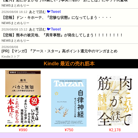
NEWSまとめもりー
🐦Tweet
あとで読む
2026/08/08 16:12
【悲報】ドン・キホーテ、『悲惨な状態』になってしまう・・・・
NEWSまとめもりー
🐦Tweet
あとで読む
2026/08/08 15:12
【悲報】熊本の被災地、『異常事態』が発生してしまう！！！！！！！！
NEWSまとめもりー
2026/08/08
[PR] 【マンガ】『アース・スター』高ポイント還元中のマンガまとめ
Kindleストア
Kindle 最近の売れ筋本
¥990
¥750
¥2,178