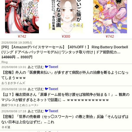
¥742
¥300
¥742
2026/08/08 19:30時点
[PR] 【Amazonデバイスサマーセール】【40%OFF！】 Ring Battery Doorbell
(リング ドアベル バッテリーモデル) | ワンタッチ取り付け | ドア前防犯カ…
14980円
→ 8980円
Ring
🐦Tweet
あとで読む
2026/08/08 13:31
【悲報】外人の「医療費未払い」が多すぎて病院が外人の治療を断るようになっ
てしまうｗｗｗ
おうまがタイムズ
🐦Tweet
あとで読む
2026/08/08 18:08
【は？】極左団体さん「原爆ドーム前を明け渡せば核戦争が始まる！」→ 観衆の
マジレスが鋭すぎるとネットで話題に → ｗｗｗｗｗｗｗｗｗｗｗｗ
政経ワロスまとめニュース♪
🐦Tweet
あとで読む
2026/08/08 17:18
【悲報】「世界の売春婦（セッ◯スワーカー）の数と割合」反論「そんなはずは
ない日本は上位なはずだ」←これ
ネギ速