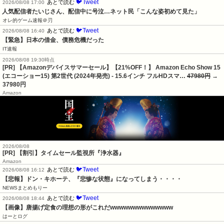
🐦Tweet
あとで読む
2026/08/08 17:00
人気配信者たいじさん、配信中に号泣…ネット民「こんな姿初めて見た」
オレ的ゲーム速報＠刃
🐦Tweet
あとで読む
2026/08/08 16:40
【緊急】日本の借金、債務危機だった
IT速報
2026/08/08 19:30時点
[PR] 【Amazonデバイスサマーセール】【21%OFF！】 Amazon Echo Show 15
(エコーショー15) 第2世代 (2024年発売) - 15.6インチ フルHDスマ…
47980円
→
37980円
Amazon
2026/08/08
[PR] 【割引】タイムセール監視所『浄水器』
Amazon
🐦Tweet
あとで読む
2026/08/08 16:12
【悲報】ドン・キホーテ、『悲惨な状態』になってしまう・・・・
NEWSまとめもりー
🐦Tweet
あとで読む
2026/08/08 18:44
【画像】唐揚げ定食の理想の形がこれだwwwwwwwwwwwwww
はーとログ