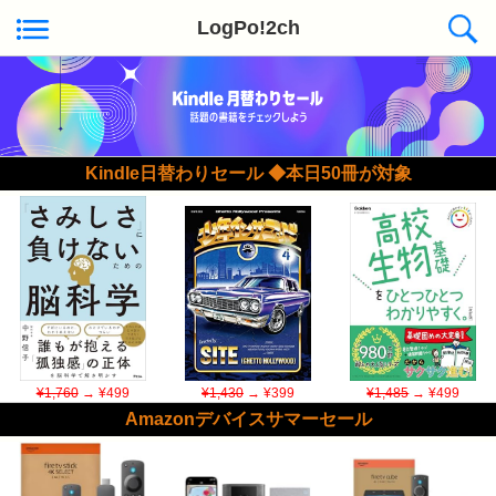
LogPo!2ch
Kindle日替わりセール ◆本日50冊が対象
¥1,760
→ ¥499
¥1,430
→ ¥399
¥1,485
→ ¥499
Amazonデバイスサマーセール