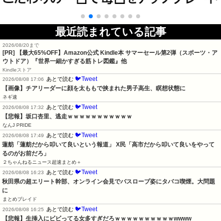
最近読まれている記事
2026/08/20まで
[PR]
【最大65%OFF】Amazon公式 Kindle本 サマーセール第2弾（スポーツ・ア
ウトドア）『世界一細かすぎる筋トレ図鑑』他
Kindleストア
🐦Tweet
あとで読む
2026/08/08 17:06
【画像】チアリーダーに顔を太ももで挟まれた男子高生、瞑想状態に
ネギ速
🐦Tweet
あとで読む
2026/08/08 17:32
【悲報】坂口杏里、逃走ｗｗｗｗｗｗｗｗｗｗｗ
なんJ PRIDE
🐦Tweet
あとで読む
2026/08/08 17:49
蓮舫「蓮舫だから叩いて良いという報道」 X民「高市だから叩いて良いをやって
るのがお前だろ」
２ちゃんねるニュース超速まとめ＋
🐦Tweet
あとで読む
2026/08/08 16:23
秋田県の超エリート幹部、オンライン会見でバスローブ姿にタバコ喫煙。大問題
に
まとめブレイド
🐦Tweet
あとで読む
2026/08/08 16:25
【悲報】生挿入にビビってる女多すぎだろｗｗｗｗｗｗｗｗｗｗwwww