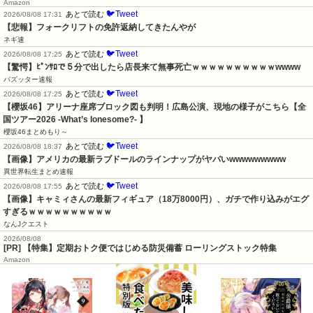
Amazon
🐦Tweet
あとで読む
2026/08/08 17:31
【悲報】フォークリフトの免許返納してきたんやが
ネギ速
🐦Tweet
あとで読む
2026/08/08 17:25
【驚愕】ﾋﾟﾝｻﾛで５分で出したら店長来て無事死亡ｗｗｗｗｗｗｗｗｗｗwwww
バズッター速報
🐦Tweet
あとで読む
2026/08/08 17:25
【櫻坂46】アリーナ座席ブロック図も判明！広島公演、現地の様子がこちら【全
国ツアー2026 -What’s lonesome?- 】
櫻坂46まとめもり～
🐦Tweet
あとで読む
2026/08/08 18:37
【画像】アメリカの最新ラブドールのラインナップがヤバいwwwwwwwww
異世界転生まとめ速報
🐦Tweet
あとで読む
2026/08/08 17:55
【画像】キャミィさんの最新フィギュア（18万8000円）、ガチで作り込みがエグ
すぎるｗｗｗｗｗｗｗｗｗｗ
なんJクエスト
2026/08/08
[PR] 【特集】定期おトク便ではじめる防災備蓄 ローリングストック特集
Amazon