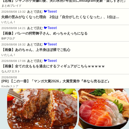
【悲報】ジャンポケ斉藤の妻、夫の求刑7年翌日にInstagram更新「楽しすぎた」
まとめブレイド
🐦Tweet
あとで読む
2026/08/08 13:32
夫婦の営みがなくなった理由　2位は「自分がしたくなくなった」、1位は…
いたしん！
🐦Tweet
あとで読む
2026/08/08 14:21
【画像】バレーの狩野舞子さん、めっちゃえっちになる
BIPブログ
🐦Tweet
あとで読む
2026/08/08 18:32
【画像】あのちゃん、上半身ほぼ裸でご乱心
いたしん！
🐦Tweet
あとで読む
2026/08/08 17:06
【画像】全ての太ももを過去にするフィギュアがこちらｗｗｗｗｗ
なんJクエスト
2026/08/08
[PR] 【この一冊】「マンガ大賞2026」大賞受賞作『本なら売るほど』
Kindleストア