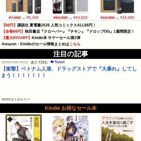
¥7,980
→ ¥5,480
¥54,900
→ ¥43,920
¥19,980
→ ¥16,980
【88円】
講談社 夏電書2026 人気コミックスALL88円！
【全巻99円】
秋田書店『クローバー』『チキン』『ドロップOG』1週間限定！
【最大65%OFF】
Kindle本 サマーセール第2弾
Amazon・Kindleのセール情報まとめは
こちら
注目の記事
🐦Tweet
あとで読む
2026/07/08 16:12
【衝撃】ベトナム人達、ドラッグストアで『大暴れ』してし
まう！！！！！！！
NEWSまとめもりー
Kindle お得なセール本