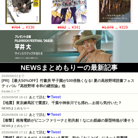
¥704
→ ¥336
¥682
→ ¥341
¥1,078
→ ¥329
NEWSまとめもりーの最新記事
2026/08/22まで
[PR] 【最大50%OFF】竹書房 甲子園が100倍熱くなる! 夏の高校野球読書フェス
ティバル『高校野球 令和の継投論』他
Kindleストア
🐦Tweet
あとで読む
2026/08/08 19:12
【地震】東京練馬区で震度2、千葉や神奈川でも揺れ…お前ら気付いた？
NEWSまとめもりー
🐦Tweet
あとで読む
2026/08/08 18:12
【衝撃】南海電鉄がピニンファリーナと初共創！なにわ筋線の新型特急が凄そう
NEWSまとめもりー
🐦Tweet
あとで読む
2026/08/08 17:12
【驚愕】悠仁さまがもう19歳という事実…初の「おことば」にネット民驚嘆