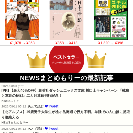
¥1,078
→ ¥363
¥858
→ ¥413
¥1,320
→ ¥396
NEWSまとめもりーの最新記事
2026/08/31まで
[PR]
【最大40%OFF】集英社ダッシュエックス文庫 川口士キャンペーン 『戦狼
と軍姫の征戦』二カ月連続刊行記念！
Kindleストア
🐦Tweet
あとで読む
2026/08/11 05:12
【北アルプス】19歳男子大学生が槍ヶ岳周辺で行方不明。単独での入山後に足取
り途絶える
NEWSまとめもりー
🐦Tweet
あとで読む
2026/08/11 04:12