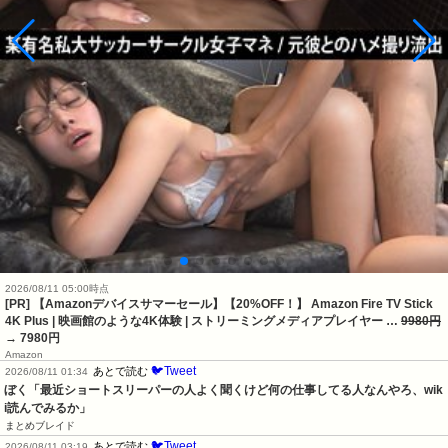
2026/08/11 05:00時点
[PR] 【Amazonデバイスサマーセール】【20%OFF！】 Amazon Fire TV Stick
4K Plus | 映画館のような4K体験 | ストリーミングメディアプレイヤー …
9980円
→ 7980円
Amazon
🐦Tweet
あとで読む
2026/08/11 01:34
ぼく「最近ショートスリーパーの人よく聞くけど何の仕事してる人なんやろ、wik
i読んでみるか」
まとめブレイド
🐦Tweet
あとで読む
2026/08/11 03:19