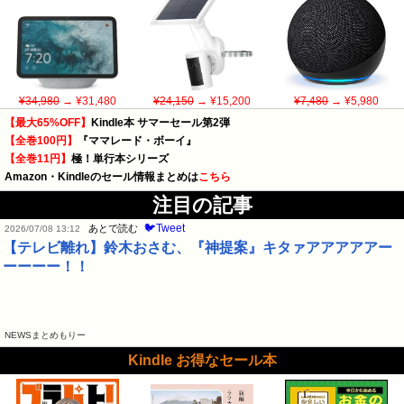
¥34,980
→ ¥31,480
¥24,150
→ ¥15,200
¥7,480
→ ¥5,980
【最大65%OFF】
Kindle本 サマーセール第2弾
【全巻100円】
『ママレード・ボーイ』
【全巻11円】
極！単行本シリーズ
Amazon・Kindleのセール情報まとめは
こちら
注目の記事
🐦Tweet
あとで読む
2026/07/08 13:12
【テレビ離れ】鈴木おさむ、『神提案』キタァアアアアアー
ーーーー！！
NEWSまとめもりー
Kindle お得なセール本