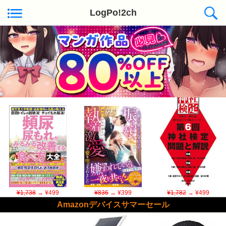
LogPo!2ch
Kindle日替わりセール ◆本日50冊が対象
¥1,738
→ ¥499
¥836
→ ¥399
¥1,782
→ ¥499
Amazonデバイスサマーセール