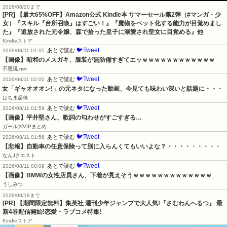
2026/08/20まで
[PR]
【最大65%OFF】Amazon公式 Kindle本 サマーセール第2弾（#マンガ・少
女）『スキル『台所召喚』はすごい！』『魔物をペット化する能力が目覚めまし
た』『追放された元令嬢、森で拾った皇子に溺愛され聖女に目覚める』他
Kindleストア
🐦Tweet
あとで読む
2026/08/11 01:05
【画像】昭和のメスガキ、服装が無防備すぎてエッｗｗｗｗｗｗｗｗｗｗｗｗ
不思議.net
🐦Tweet
あとで読む
2026/08/11 02:00
女「ギャオオオン!」の元ネタになった動画、今見ても味わい深いと話題に・・・
はちま起稿
🐦Tweet
あとで読む
2026/08/11 01:59
【画像】平井堅さん、歌詞の匂わせがすごすぎる…
ガールズVIPまとめ
🐦Tweet
あとで読む
2026/08/11 01:56
【悲報】自動車の任意保険って別に入らんくてもいいよな？・・・・・・・・・
なんJクエスト
🐦Tweet
あとで読む
2026/08/11 00:09
【画像】BMWの女性店員さん、下着が見えそうｗｗｗｗｗｗｗｗｗｗｗｗｗ
うしみつ
2026/08/18まで
[PR] 【期間限定無料】集英社 週刊少年ジャンプで大人気!『さむわんへるつ』 最
新4巻配信開始!恋愛・ラブコメ特集!
Kindleストア