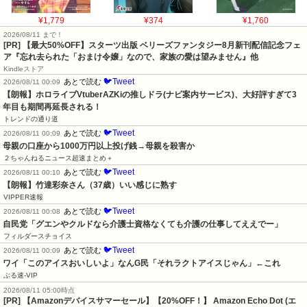
¥1,779
¥374
¥1,760
2026/08/11 まで！
[PR] 【最大50%OFF】スターツ出版 ベリーズファンタジー8月新刊配信記念フェ
ア『忘れ去られた「おまけ令嬢」なので、家族の愛は望みません』他
Kindleストア
🐦Tweet
あとで読む
2026/08/11 00:09
【朗報】ホロライブVtuberAZKiの推しドラ(ナビ案内サービス)、大好評すぎて3
年目も期間再延長される！
トレンドの通り道
🐦Tweet
あとで読む
2026/08/11 00:09
母親の口座から1000万円以上投げ銭→母親を殺害か
２ちゃんねるニュース超速まとめ＋
🐦Tweet
あとで読む
2026/08/11 00:10
【朗報】竹達彩奈さん（37歳）いい感じに熟す
VIPPER速報
🐦Tweet
あとで読む
2026/08/11 00:08
自民党「グエンやクルドなら介護士資格なくても介護の仕事してええでー」
フィルダースチョイス
🐦Tweet
あとで読む
2026/08/11 00:09
ワイ「このアイスおいしいよ」なんG民「それラクトアイスじゃん」←これ
ぶる速-VIP
2026/08/11 05:00時点
[PR] 【Amazonデバイスサマーセール】【20%OFF！】 Amazon Echo Dot (エ