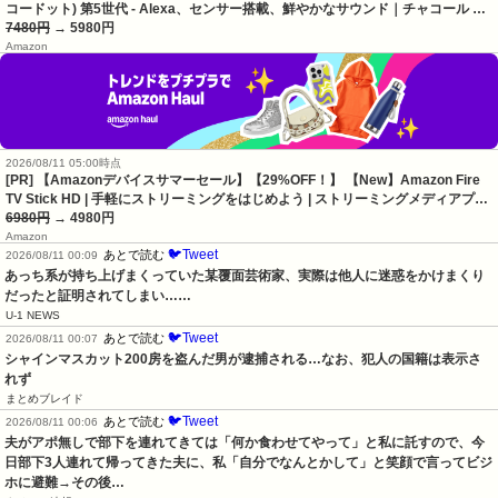
コードット) 第5世代 - Alexa、センサー搭載、鮮やかなサウンド｜チャコール …
7480円
→ 5980円
Amazon
2026/08/11 05:00時点
[PR] 【Amazonデバイスサマーセール】【29%OFF！】 【New】Amazon Fire
TV Stick HD | 手軽にストリーミングをはじめよう | ストリーミングメディアプ…
6980円
→ 4980円
Amazon
🐦Tweet
あとで読む
2026/08/11 00:09
あっち系が持ち上げまくっていた某覆面芸術家、実際は他人に迷惑をかけまくり
だったと証明されてしまい……
U-1 NEWS
🐦Tweet
あとで読む
2026/08/11 00:07
シャインマスカット200房を盗んだ男が逮捕される…なお、犯人の国籍は表示さ
れず
まとめブレイド
🐦Tweet
あとで読む
2026/08/11 00:06
夫がアポ無しで部下を連れてきては「何か食わせてやって」と私に託すので、今
日部下3人連れて帰ってきた夫に、私「自分でなんとかして」と笑顔で言ってビジ
ホに避難→その後…