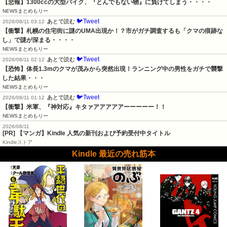
【悲報】1300ccの大型バイク、『とんでもない物』に負けてしまう・・・・
NEWSまとめもりー
🐦Tweet
あとで読む
2026/08/11 03:12
【衝撃】札幌の住宅街に謎のUMA出現か！？市がガチ調査するも「クマの痕跡な
し」で謎が深まる・・・・
NEWSまとめもりー
🐦Tweet
あとで読む
2026/08/11 02:12
【恐怖】体長1.3mのクマが茂みから突然出現！ランニング中の男性をガチで襲撃
した結果・・・
NEWSまとめもりー
🐦Tweet
あとで読む
2026/08/11 01:12
【衝撃】米軍、『神対応』キタァアアアアアーーーーー！！
NEWSまとめもりー
2026/08/11
[PR] 【マンガ】Kindle 人気の新刊および予約受付中タイトル
Kindleストア
Kindle 最近の売れ筋本