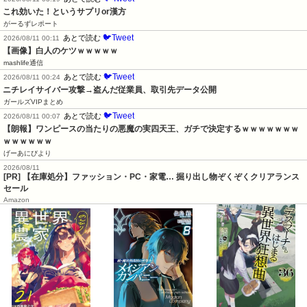
これ効いた！というサプリor漢方
がーるずレポート
🐦Tweet
あとで読む
2026/08/11 00:11
【画像】白人のケツｗｗｗｗｗ
mashlife通信
🐦Tweet
あとで読む
2026/08/11 00:24
ニチレイサイバー攻撃→盗んだ従業員、取引先データ公開
ガールズVIPまとめ
🐦Tweet
あとで読む
2026/08/11 00:07
【朗報】ワンピースの当たりの悪魔の実四天王、ガチで決定するｗｗｗｗｗｗｗ
ｗｗｗｗｗｗ
げーあにびより
2026/08/11
[PR] 【在庫処分】ファッション・PC・家電… 掘り出し物ぞくぞくクリアランス
セール
Amazon