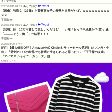
キチママ速報
🐦Tweet
あとで読む
2026/08/11 04:35
【画像】強盗女（27歳）と警察官女子の歴然たる差がやばいｗｗｗｗｗｗｗｗｗ
ｗｗ
不思議.net
🐦Tweet
あとで読む
2026/08/11 04:05
【悲報】妹「10万円貸して欲しいんだけど……」俺「おっ？中絶費か？(笑)」妹
「………そう」俺「」⇒結果！！！
不思議.net
2026/08/20 まで！
[PR]
【最大65%OFF】Amazon公式 Kindle本 サマーセール第2弾（#マンガ・少
年）『男女比1：5の世界でも普通に生きられると思った？』『王子様の友達』
『アイマス シャイニーカラーズ』他
Kindleストア