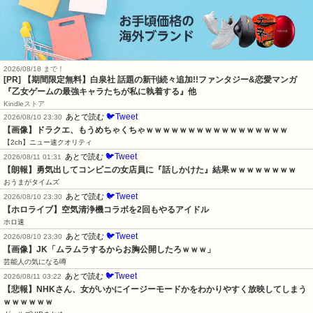
2026/08/18 まで！
[PR] 【期間限定無料】白泉社 話題の新刊続々追加!!ファンタジー&恋愛マンガ
『乙女ゲームの最強キャラたちが私に執着する』他
Kindleストア
🐦Tweet
あとで読む
2026/08/10 23:30
【画像】ドラクエ、もうめちゃくちゃｗｗｗｗｗｗｗｗｗｗｗｗｗｗｗｗｗ
【2ch】ニュー速クオリティ
🐦Tweet
あとで読む
2026/08/11 01:31
【朗報】勇気出してコンビニの女店員に『話しかけた』結果ｗｗｗｗｗｗｗｗ
おうまがタイムズ
🐦Tweet
あとで読む
2026/08/10 23:30
【ホロライブ】空気清浄機コラボを2回もやるアイドル
ホロ速
🐦Tweet
あとで読む
2026/08/10 23:30
【画像】JK「ムラムラするからお胸公開したろｗｗｗ」
芸能人の気になる噂
🐦Tweet
あとで読む
2026/08/11 03:22
【悲報】NHKさん、女がいかにイージーモードかをわかりやすく放映してしまう
ｗｗｗｗｗｗ