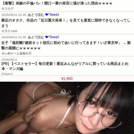
【衝撃】弟嫁の不倫バレ！開口一番の発言に場が凍った理由ｗｗｗｗ
キスログ
🐦Tweet
あとで読む
2026/08/11 01:30
最近のオタク、作品の「近日重大発表！」を見ても素直に期待できなくなってし
まう
オタク.com
🐦Tweet
あとで読む
2026/08/11 01:00
女子「遠距離7歳差ネット彼氏に初めて会いに行ってきます！いざ東京🩷」 → 衝
撃の展開にｗｗｗｗｗｗ
オレ的ゲーム速報＠刃
2026/08/11
[PR] 【ベストセラー】毎日更新！最近みんながリアルに買っている商品まとめ
本・マンガ編
Amazon
¥1,980