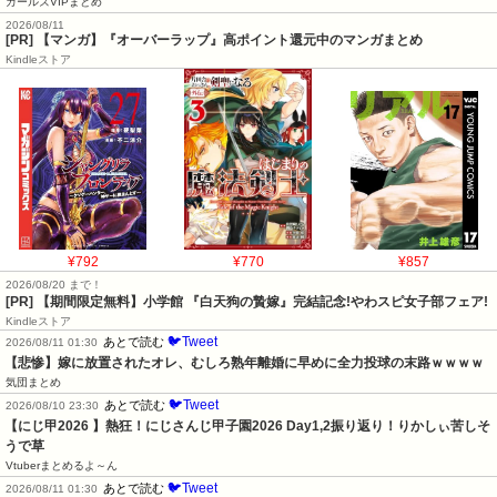
ガールズVIPまとめ
2026/08/11
[PR] 【マンガ】『オーバーラップ』高ポイント還元中のマンガまとめ
Kindleストア
¥792
¥770
¥857
2026/08/20 まで！
[PR] 【期間限定無料】小学館 『白天狗の贄嫁』完結記念!やわスピ女子部フェア!
Kindleストア
🐦Tweet
あとで読む
2026/08/11 01:30
【悲惨】嫁に放置されたオレ、むしろ熟年離婚に早めに全力投球の末路ｗｗｗｗ
気団まとめ
🐦Tweet
あとで読む
2026/08/10 23:30
【にじ甲2026 】熱狂！にじさんじ甲子園2026 Day1,2振り返り！りかしぃ苦しそ
うで草
Vtuberまとめるよ～ん
🐦Tweet
あとで読む
2026/08/11 01:30