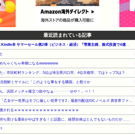
最近読まれている記事
【最大65%OFF】Amazon公式 Kindle本 サマーセール第2弾（ビジネス・経済）『専業主婦、株式投資で4億円。』他
と
めちゃくちゃ卑猥になるwwwwwww
た」市区町村ランキング…5位は埼玉県川口市、4位京都市、ではトップ3は？
の北朝鮮ミサイルに「このような事をする隣国」と怒りか
、浜田メッチャ腹立つ奴やなぁ･････････せや！」⇒！！
【0円～】マイクロマガジン社 「乙女ゲー世界はモブに厳しい世界です2」最新刊配信!GCノベルズ 異世界ファンタジーフェア
価されるｗｗｗｗｗｗｗｗｗｗｗｗｗｗｗｗｗｗ
待ち受ける運命がやばすぎる！と話題に、経歴自体はとんでもないものだが……
？