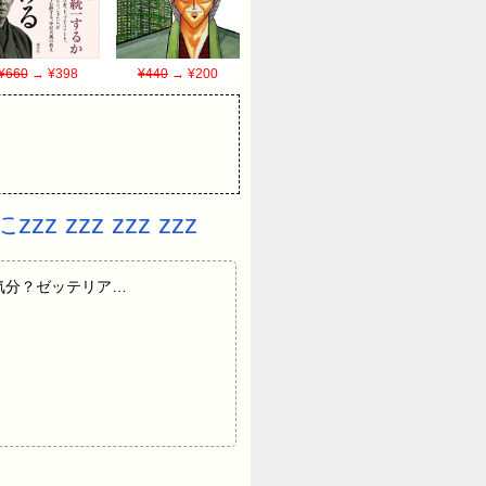
¥660
→ ¥398
¥440
→ ¥200
zz zzz zzz
らの夏気分？ゼッテリア…