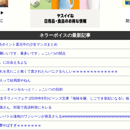
ネラーボイスの最新記事
本 高ポイント還元中の少女マンガまとめ
層いいです、量多いです」←こいつの弱点
」に出会えるよな
れを見たこと無くて渡されたらパニクるらしいｗｗｗｗｗｗｗｗｗｗｗｗｗ
人って結局誰やねん
………キャンセルっと！」←こいつの目的
WA 女子ラノベフェア (2026年8月)ビーンズ文庫『地味令嬢、しごでき皇妃になる!』他
堀さん、対面で高須幹弥にキレる
バトル漫画のワンシーンが発見さらるwwwwwwwwwwwwwwwwwwwwwwwwww
撃やばすぎｗｗｗｗｗｗｗ