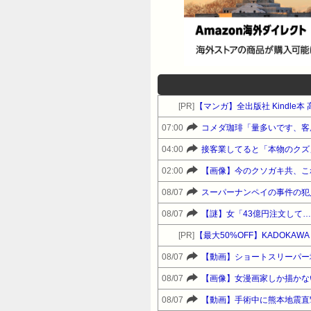
[PR]
【マンガ】全出版社 Kindle
07:00
コメダ珈琲「量多いです、客
04:00
接客業してると「本物のクズ
02:00
【画像】今のクソガキ共、こ
08/07
スーパーナンペイの事件の犯
08/07
【謎】女「43億円注文して
[PR]
【最大50%OFF】KADOKA
08/07
【動画】ショートスリーパー
08/07
【画像】女漫画家しか描かない
08/07
【動画】手術中に熊本地震直