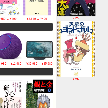
¥227
,650
→ ¥499
¥2,640
→ ¥499
,980
→ ¥11,980
¥39,980
→ ¥35,980
¥792