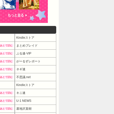
Kindleストア
まとめブレイド
あとで読む
ぶる速-VIP
あとで読む
がーるずレポート
あとで読む
ネギ速
あとで読む
不思議.net
あとで読む
Kindleストア
キニ速
あとで読む
U-1 NEWS
あとで読む
基地沢直樹
あとで読む