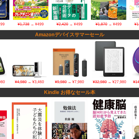
99
¥1,738
→ ¥499
¥2,420
→ ¥499
¥1,870
→ ¥499
¥1
Amazonデバイスサマーセール
980
¥4,980
→ ¥3,460
¥9,980
→ ¥7,980
¥32,980
→ ¥27,980
¥14
Kindle お得なセール本