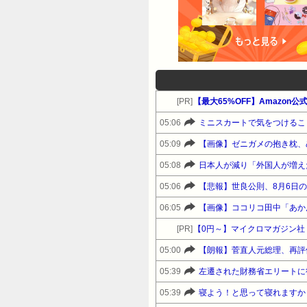
[PR]
05:06
ミニスカートで気をつけるこ
05:09
【画像】ゼニガメの抱き枕、
05:08
日本人が減り「外国人が増え
05:06
【悲報】世良公則、8月6日
06:05
【画像】ココリコ田中「あかん
[PR]
05:00
【朗報】菅直人元総理、再評
05:39
左遷された財務省エリートに
05:39
寝よう！と思って寝れますか