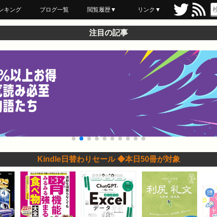
ンキング
ブログ一覧
閲覧履歴▼
リンク▼
ブックマーク
最近読んだ
あとで読む
ネットスーパー
飲食店舗用品
セール情報
注目の記事
Kindle日替わりセール ◆本日50冊が対象