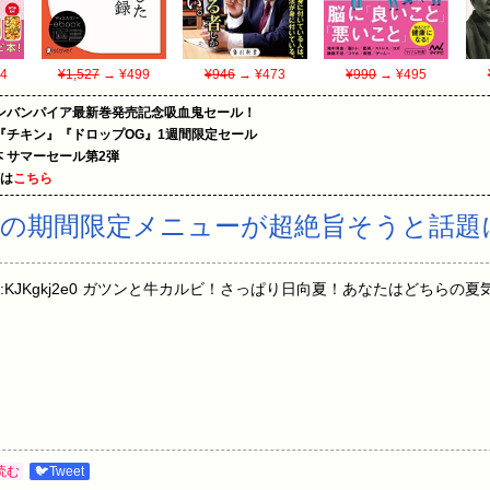
4
¥1,527
→ ¥499
¥946
→ ¥473
¥990
→ ¥495
ンバンパイア最新巻発売記念吸血鬼セール！
『チキン』『ドロップOG』1週間限定セール
le本 サマーセール第2弾
めは
こちら
間限定メニューが超絶旨そうと話題にzzz z
11:36.79 ID:KJKgkj2e0 ガツンと牛カルビ！さっぱり日向夏！あなたはどち
読む
🐦Tweet