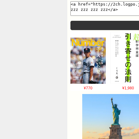
¥770
¥1,980