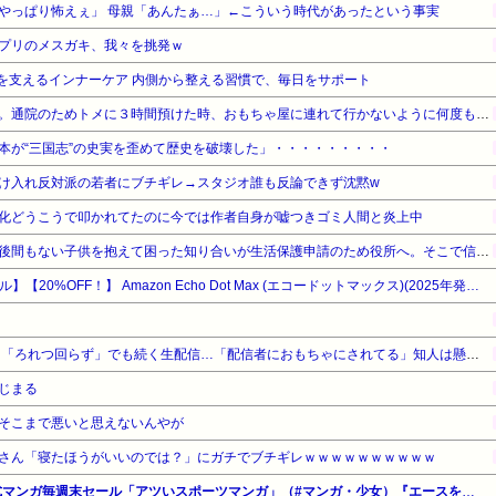
やっぱり怖えぇ」 母親「あんたぁ…」←こういう時代があったという事実
プリのメスガキ、我々を挑発ｗ
かさを支えるインナーケア 内側から整える習慣で、毎日をサポート
プリキュアが大好きな３歳娘。通院のためトメに３時間預けた時、おもちゃ屋に連れて行かないように何度もお願いしたが、あっさり買い与えていた。娘がそのおもちゃで…
本が“三国志”の史実を歪めて歴史を破壊した」・・・・・・・・・
け入れ反対派の若者にブチギレ→スタジオ誰も反論できず沈黙w
化どうこうで叩かれてたのに今では作者自身が嘘つきゴミ人間と炎上中
旦那に突然消息を絶たれ、生後間もない子供を抱えて困った知り合いが生活保護申請のため役所へ。そこで信じられない言動が→
【Amazonデバイスサマーセール】【20%OFF！】 Amazon Echo Dot Max (エコードットマックス)(2025年発売) - Alexaスピーカー、部屋中に広がるサウンド、スマートホームハブ内蔵、アメジスト
坂口杏里「98kg激変」に続き「ろれつ回らず」でも続く生配信…「配信者におもちゃにされてる」知人は懸念表明
じまる
そこまで悪いと思えないんやが
さん「寝たほうがいいのでは？」にガチでブチギレｗｗｗｗｗｗｗｗｗｗ
【最大50%還元】Amazon公式マンガ毎週末セール「アツいスポーツマンガ」（#マンガ・少女）『エースをねらえ！』『アタックNo.1』『青空エール』他