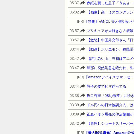
05:37
赤紙を貰った息子「うあぁ…
06:02
【画像】高一ミスコングラン
[PR]
【特集】FANCL 美と健や
03:57
03:57
【激怒】中国外交部さん「日
03:44
【動画】ホリエモン、移民受
03:47
【謎】みい山、当初はアニメ
03:47
[PR]
03:44
餃子の皮でピザ作ってる
03:38
03:39
ドル円への日米協調介入、は
03:39
正直イオン爆発の件店舗側が
03:42
【激怒】ショートスリーパー
[PR]