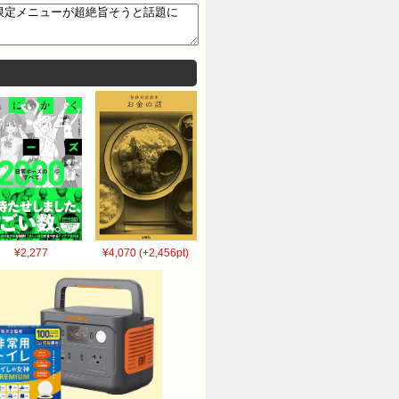
¥2,277
¥4,070 (+2,456pt)