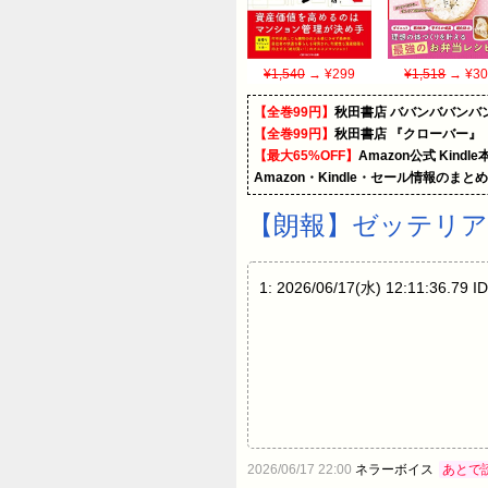
¥1,540
→ ¥299
¥1,518
→ ¥30
【全巻99円】
秋田書店 ババンババンバ
【全巻99円】
秋田書店 『クローバー』
【最大65%OFF】
Amazon公式 Kind
Amazon・Kindle・セール情報のまと
【朗報】ゼッテリアの期
1: 2026/06/17(水) 12:
2026/06/17 22:00
ネラーボイス
あとで