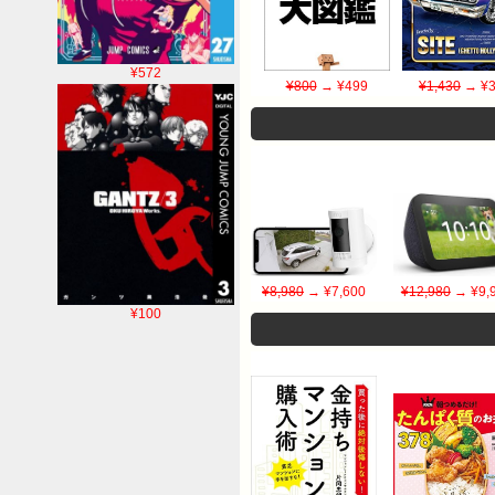
¥572
¥800
→ ¥499
¥1,430
→ ¥3
¥8,980
→ ¥7,600
¥12,980
→ ¥9,
¥100