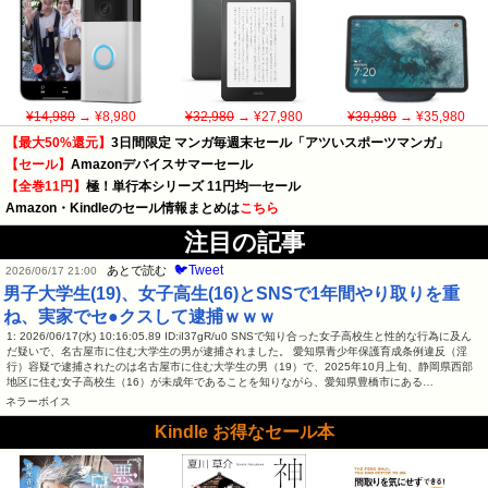
¥14,980
→ ¥8,980
¥32,980
→ ¥27,980
¥39,980
→ ¥35,980
【最大50%還元】
3日間限定 マンガ毎週末セール「アツいスポーツマンガ」
【セール】
Amazonデバイスサマーセール
【全巻11円】
極！単行本シリーズ 11円均一セール
Amazon・Kindleのセール情報まとめは
こちら
注目の記事
🐦Tweet
あとで読む
2026/06/17 21:00
男子大学生(19)、女子高生(16)とSNSで1年間やり取りを重
ね、実家でセ●クスして逮捕ｗｗｗ
1: 2026/06/17(水) 10:16:05.89 ID:iI37gR/u0 SNSで知り合った女子高校生と性的な行為に及ん
だ疑いで、名古屋市に住む大学生の男が逮捕されました。 愛知県青少年保護育成条例違反（淫
行）容疑で逮捕されたのは名古屋市に住む大学生の男（19）で、2025年10月上旬、静岡県西部
地区に住む女子高校生（16）が未成年であることを知りながら、愛知県豊橋市にある…
ネラーボイス
Kindle お得なセール本