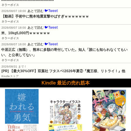
ネラーボイス
🐦Tweet
あとで読む
2026/08/07 19:00
【動画】手術中に熊本地震直撃やばすぎｗｗｗｗｗｗｗ
ネラーボイス
🐦Tweet
あとで読む
2026/08/07 18:00
米、10kg5,000円ｗｗｗｗｗｗ
ネラーボイス
🐦Tweet
あとで読む
2026/08/07 16:00
中居正広（無職）、熊本に多額の寄付していた。知人「誰にも知られなくてもい
い、と公表してない」
ネラーボイス
2026/08/31 まで！
[PR] 【最大30%OFF】双葉社 フタスペ!2026年夏②『魔王様、リトライ！』他
Kindleストア
Kindle 最近の売れ筋本