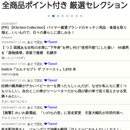
2026/08/07
[PR] 【Kitchen Collection】バイヤー厳選ブランドのキッチン用品・食器を取り
揃え…いいもので、日々の暮らしに楽しみを！
Amazon
🐦Tweet
あとで読む
2026/08/07 17:00
【 つ 】面識ある女性の水筒に"下半身"を押し付け"使用不能"にした疑い　66歳男
を「器物損壊」容疑で逮捕　札幌市
痛いニュース(ﾉ∀`)
🐦Tweet
あとで読む
2026/08/07 17:00
Switch『カルドセプト ザ ファースト』1,858 本
SWITCH速報
🐦Tweet
あとで読む
2026/08/07 17:00
妊婦の義弟嫁がデカいベビーカーを買ったらしいんだが、なぜか私んちに置くつ
もりらしい。自分とこの車がツーシーターだから我が家の車で送り迎えさせる気
満々みたい…
すまいる(^-^)ぶろぐ
🐦Tweet
あとで読む
2026/08/07 18:30
【衝撃】れいわ新選組、「いのちの党」に党名変更　天畠大輔氏が共同代表へ
アルファルファモザイク
🐦Tweet
あとで読む
2026/08/07 20:00
有名配信者さん、ジャングリア沖縄を酷評「ほんとーにおもんない！カス！」→