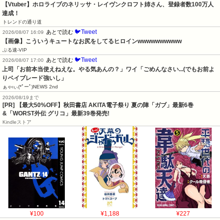
【Vtuber】ホロライブのネリッサ・レイヴンクロフト姉さん、登録者数100万人
達成！
トレンドの通り道
🐦Tweet
あとで読む
2026/08/07 16:09
【画像】こういうキュートなお尻をしてるヒロインwwwwwwwwww
ぶる速-VIP
🐦Tweet
あとで読む
2026/08/07 17:00
上司「お前本当使えねえな。やる気あんの？」ワイ「ごめんなさい...(でもお前よ
りベイブレード強いし」
ぁゃιぃ(*ﾟーﾟ)NEWS 2nd
2026/08/19まで
[PR] 【最大50%OFF】秋田書店 AKITA電子祭り 夏の陣「ガブ」最新6巻
&「WORST外伝 グリコ」最新39巻発売!
Kindleストア
¥100
¥1,188
¥227