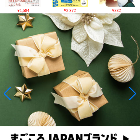
¥1,584
¥2,372
¥832