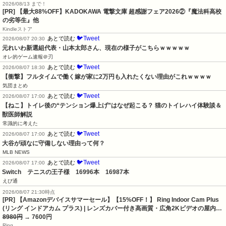
2026/08/13 まで！
[PR] 【最大88%OFF】KADOKAWA 電撃文庫 超感謝フェア2026②『魔法科高校
の劣等生』他
Kindleストア
🐦Tweet
あとで読む
2026/08/07 20:30
元れいわ新選組代表・山本太郎さん、現在の様子がこちらｗｗｗｗｗ
オレ的ゲーム速報＠刃
🐦Tweet
あとで読む
2026/08/07 18:30
【衝撃】フルタイムで働く嫁が家に2万円も入れたくない理由がこれｗｗｗｗ
気団まとめ
🐦Tweet
あとで読む
2026/08/07 17:00
【ねこ】トイレ後の“テンション爆上げ”はなぜ起こる？ 猫のトイレハイ体験談＆
獣医師解説
常識的に考えた
🐦Tweet
あとで読む
2026/08/07 17:00
大谷が頑なに守備しない理由って何？
MLB NEWS
🐦Tweet
あとで読む
2026/08/07 17:00
Switch　テニスの王子様　16996本　16987本
えび通
2026/08/07 21:30時点
[PR] 【Amazonデバイスサマーセール】【15%OFF！】 Ring Indoor Cam Plus
(リング インドアカム プラス) | レンズカバー付き高画質・広角2Kビデオの屋内…
8980円
→ 7600円
Ring