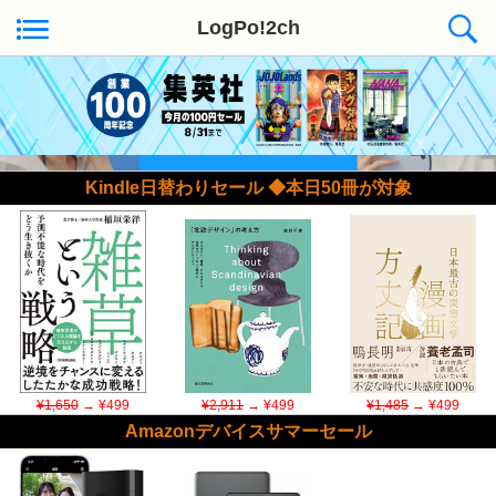
LogPo!2ch
Kindle日替わりセール ◆本日50冊が対象
¥1,650
→ ¥499
¥2,911
→ ¥499
¥1,485
→ ¥499
Amazonデバイスサマーセール