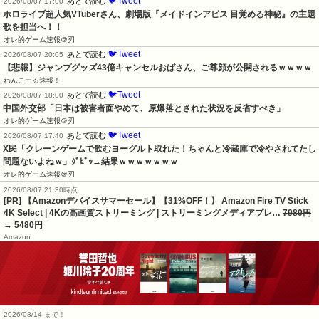
🐦Tweet
あとで読む
2026/08/07 17:00
ホロライブ超人気VTuberさん、劇場版『メイドインアビス 目覚める神秘』の主題
歌を担当へ！！
オレ的ゲーム速報＠刃
🐦Tweet
あとで読む
2026/08/07 20:05
【悲報】ジャンプグッズ43億キャンセルおばさん、ご尊顔が公開されるｗｗｗｗ
わんこーる速報！
🐦Tweet
あとで読む
2026/08/07 18:00
中国外交部「日本は被害者面やめて、原爆落とされた状況を反省すべき」
オレ的ゲーム速報＠刃
🐦Tweet
あとで読む
2026/08/07 17:40
X民「クレーンゲームで飲むヨーグルト取れた！ちゃんと冷蔵庫で冷やされてたし
問題ないよねｗ」ｸﾞﾋﾞｯ→結果ｗｗｗｗｗｗｗ
オレ的ゲーム速報＠刃
2026/08/07 21:30時点
[PR] 【Amazonデバイスサマーセール】【31%OFF！】 Amazon Fire TV Stick
4K Select | 4Kの高画質ストリーミング | ストリーミングメディアプレ…
7980円
→ 5480円
Amazon
2026/08/14 まで！