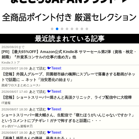
最近読まれている記事
2026/08/20まで
[PR]
【最大65%OFF】Amazon公式 Kindle本 サマーセール第2弾（資格・検定・
就職）『外資系コンサルの仕事の進め方』他
Kindleストア
🐦Tweet
あとで読む
2026/08/07 16:09
【悲報】外国人グループ、田園都市線の橋脚にスプレーで落書きする動画がネッ
トで話題に → ネット「治安悪化の始まり」
政経ワロスまとめニュース♪
🐦Tweet
あとで読む
2026/08/07 17:40
【悲報】ショートスリーパー堀さんと高須クリニック、ライブ配信中に大喧嘩
IT速報
🐦Tweet
あとで読む
2026/08/07 18:30
ショートスリーパー堀大輔さん、生配信で「寝たほうがいんじゃないですか？」
というコメントにブチギレ！ガチで怖すぎると話題に・・・
オレ的ゲーム速報＠刃
🐦Tweet
あとで読む
2026/08/07 18:30
【画像】移民さんの価値、発表される・・・