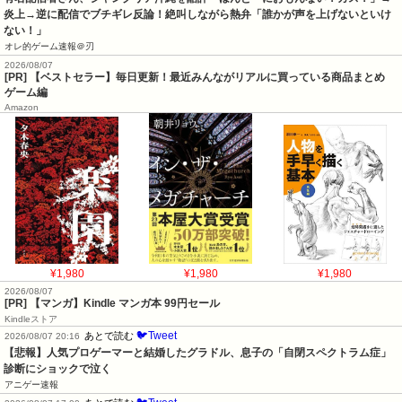
炎上→逆に配信でブチギレ反論！絶叫しながら熱弁「誰かが声を上げないといけ
ない！」
オレ的ゲーム速報＠刃
2026/08/07
[PR] 【ベストセラー】毎日更新！最近みんながリアルに買っている商品まとめ
ゲーム編
Amazon
¥1,980
¥1,980
¥1,980
2026/08/07
[PR] 【マンガ】Kindle マンガ本 99円セール
Kindleストア
🐦Tweet
あとで読む
2026/08/07 20:16
【悲報】人気プロゲーマーと結婚したグラドル、息子の「自閉スペクトラム症」
診断にショックで泣く
アニゲー速報