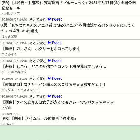
[PR]
【110円～】講談社 実写映画『ブルーロック』2026年8月7日(金) 全国公開
記念セール
Kindleストア
🐦Tweet
あとで読む
2026/08/07 16:00
X民「もちづきさんのアニメ後は”あのアニメ”を再放送するのをセットにしてく
れ」⇒ 4万いいね超え
はちま起稿
🐦Tweet
あとで読む
2026/08/07 19:33
【動画】力士さん、ボクサーをボコってしまう
まにゅそく
🐦Tweet
あとで読む
2026/08/07 16:00
【悲報】もこう、どこの配信でもコメント欄が荒れてしまう…
ゲーム実況者速報
🐦Tweet
あとで読む
2026/08/07 21:08
【衝撃動画】女チャーハン職人のスゴ技ｗｗｗｗ凄すぎる！！
デジタルニューススレッド
🐦Tweet
あとで読む
2026/08/07 20:06
【画像】タイの立ちんぼ女子が安くてセクシーでワロタｗｗｗｗｗ
ネギ速
2026/08/07
[PR] 【割引】タイムセール監視所『浄水器』
Amazon