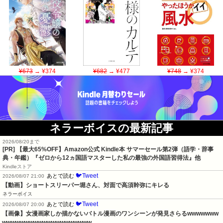
¥673
→ ¥374
¥682
→ ¥477
¥748
→ ¥374
ネラーボイスの最新記事
2026/08/20まで
[PR]
【最大65%OFF】Amazon公式 Kindle本 サマーセール第2弾（語学・辞事
典・年鑑）『ゼロから12ヵ国語マスターした私の最強の外国語習得法』他
Kindleストア
🐦Tweet
あとで読む
2026/08/07 21:00
【動画】ショートスリーパー堀さん、対面で高須幹弥にキレる
ネラーボイス
🐦Tweet
あとで読む
2026/08/07 20:00
【画像】女漫画家しか描かないバトル漫画のワンシーンが発見さらるwwwwwww
wwwwwwwwwwwwwwwwwwww