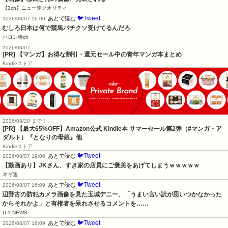
【2ch】ニュー速クオリティ
🐦Tweet
あとで読む
2026/08/07 16:00
むしろ日本は何で競馬バチクソ受けてるんだろ
ハロン棒ch
2026/08/07
[PR] 【マンガ】お得な割引・還元セール中の青年マンガ本まとめ
Kindleストア
2026/08/20 まで！
[PR]
【最大65%OFF】Amazon公式 Kindle本 サマーセール第2弾（#マンガ・ア
ダルト）『となりの母娘』他
Kindleストア
🐦Tweet
あとで読む
2026/08/07 19:06
【動画あり】JKさん、すき家の店員にご褒美をあげてしまうｗｗｗｗｗ
ネギ速
🐦Tweet
あとで読む
2026/08/07 16:09
辺野古の防犯カメラ画像を見た玉城デニー、「うまい言い訳が思いつかなかった
からそれかよ」と有権者を呆れさせるコメントを……
U-1 NEWS
🐦Tweet
あとで読む
2026/08/07 16:09