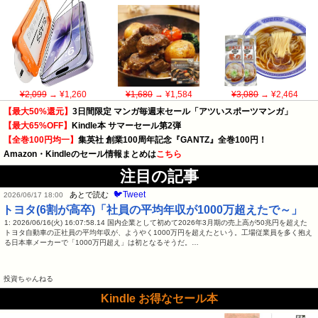
¥2,099
→ ¥1,260
¥1,680
→ ¥1,584
¥3,080
→ ¥2,464
【最大50%還元】
3日間限定 マンガ毎週末セール「アツいスポーツマンガ」
【最大65%OFF】
Kindle本 サマーセール第2弾
【全巻100円均一】
集英社 創業100周年記念『GANTZ』全巻100円！
Amazon・Kindleのセール情報まとめは
こちら
注目の記事
🐦Tweet
あとで読む
2026/06/17 18:00
トヨタ(6割が高卒)「社員の平均年収が1000万超えたで～」
1: 2026/06/16(火) 16:07:58.14 国内企業として初めて2026年3月期の売上高が50兆円を超えた
トヨタ自動車の正社員の平均年収が、ようやく1000万円を超えたという。工場従業員を多く抱え
る日本車メーカーで「1000万円超え」は初となるそうだ。…
投資ちゃんねる
Kindle お得なセール本