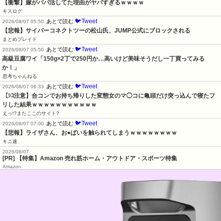
【衝撃】嫁がパパ活してた理由がヤバすぎるｗｗｗｗ
キスログ
🐦Tweet
あとで読む
2026/08/07 05:50
【悲報】サイバーコネクトツーの松山氏、JUMP公式にブロックされる
まとめブレイド
🐦Tweet
あとで読む
2026/08/07 05:50
高級豆腐ワイ「150g×2丁で250円か…高いけど美味そうだし一丁買ってみる
か！」
思考ちゃんねる
🐦Tweet
あとで読む
2026/08/07 06:33
【ｼｺ注意】合コンでお持ち帰りした変態女のマ◯コに亀頭だけ突っ込んで寝たフ
リした結果ｗｗｗｗｗｗｗｗｗｗｗ
えっ!?またここのサイト?
🐦Tweet
あとで読む
2026/08/07 07:00
【悲報】ライザさん、お●ぱいを触られてしまうｗｗｗｗｗｗｗｗ
キニ速
2026/08/07
[PR] 【特集】Amazon 売れ筋ホーム・アウトドア・スポーツ特集
Amazon