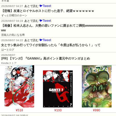
ネギ速
🐦Tweet
あとで読む
2026/08/07 04:27
【悲報】友達とロイヤルホストに行った息子、絶望ｗｗｗｗｗｗｗ
ずっと日曜日のターン
🐦Tweet
あとで読む
2026/08/07 04:19
【画像】松本人志さん、大勢の若いファンに囲まれてご満悦wwwwwwwwwwww
ww
芸能人の気になる噂
🐦Tweet
あとで読む
2026/08/07 04:22
女とサシ飲み行ってワイが全額払ったら「今度は私が払うから！」って
はーとログ
2026/08/07
[PR] 【マンガ】『GANMA!』高ポイント還元中のマンガまとめ
Kindleストア
¥518
¥100
¥990
2026/08/07 08:30時点