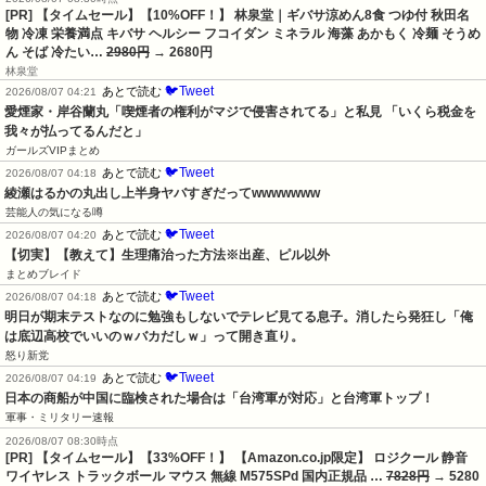
[PR] 【タイムセール】【10%OFF！】 林泉堂｜ギバサ涼めん8食 つゆ付 秋田名
物 冷凍 栄養満点 キバサ ヘルシー フコイダン ミネラル 海藻 あかもく 冷麺 そうめ
ん そば 冷たい…
2980円
→ 2680円
林泉堂
🐦Tweet
あとで読む
2026/08/07 04:21
愛煙家・岸谷蘭丸「喫煙者の権利がマジで侵害されてる」と私見 「いくら税金を
我々が払ってるんだと」
ガールズVIPまとめ
🐦Tweet
あとで読む
2026/08/07 04:18
綾瀬はるかの丸出し上半身ヤバすぎだってwwwwwww
芸能人の気になる噂
🐦Tweet
あとで読む
2026/08/07 04:20
【切実】【教えて】生理痛治った方法※出産、ピル以外
まとめブレイド
🐦Tweet
あとで読む
2026/08/07 04:18
明日が期末テストなのに勉強もしないでテレビ見てる息子。消したら発狂し「俺
は底辺高校でいいのｗバカだしｗ」って開き直り。
怒り新党
🐦Tweet
あとで読む
2026/08/07 04:19
日本の商船が中国に臨検された場合は「台湾軍が対応」と台湾軍トップ！
軍事・ミリタリー速報
2026/08/07 08:30時点
[PR] 【タイムセール】【33%OFF！】 【Amazon.co.jp限定】 ロジクール 静音
ワイヤレス トラックボール マウス 無線 M575SPd 国内正規品 …
7828円
→ 5280