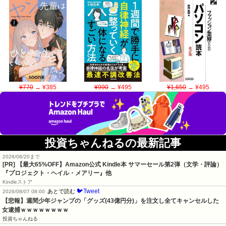
¥770
→ ¥385
¥990
→ ¥495
¥1,650
→ ¥495
投資ちゃんねるの最新記事
2026/08/20まで
[PR]
【最大65%OFF】Amazon公式 Kindle本 サマーセール第2弾（文学・評論）
『プロジェクト・ヘイル・メアリー』他
Kindleストア
🐦Tweet
あとで読む
2026/08/07 08:00
【悲報】週間少年ジャンプの「グッズ(43億円分)」を注文し全てキャンセルした
女逮捕ｗｗｗｗｗｗｗｗ
投資ちゃんねる