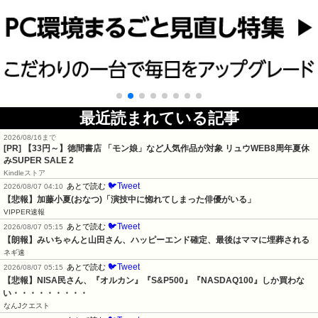
最近読まれている記事
2026/08/16まで
[PR]
【33円～】徳間書店 「モン娘」など人気作品が対象 リュウWEB8周年夏休
みSUPER SALE 2
Kindleストア
🐦Tweet
あとで読む
2026/08/07 04:10
【悲報】加藤小夏(おなつ)「演技中に惚れてしまった俳優がいる」
VIPPER速報
🐦Tweet
あとで読む
2026/08/07 05:15
【朗報】みいちゃんと山田さん、ハッピーエンド確定、最後はママに埋葬される
ネギ速
🐦Tweet
あとで読む
2026/08/07 05:15
【悲報】NISA民さん、『オルカン』『S&P500』『NASDAQ100』しか買わな
い・・・・・・・・・
なんJクエスト