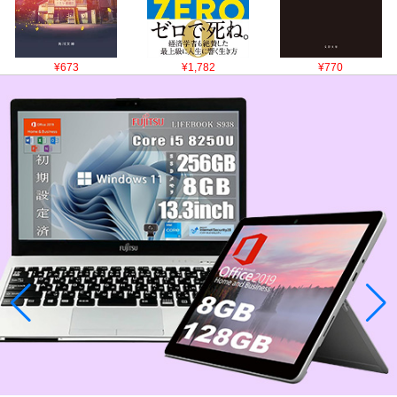
¥673
¥1,782
¥770