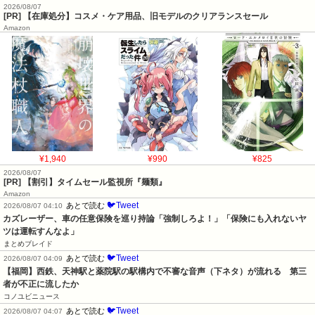
2026/08/07
[PR] 【在庫処分】コスメ・ケア用品、旧モデルのクリアランスセール
Amazon
¥1,940
¥990
¥825
2026/08/07
[PR] 【割引】タイムセール監視所『麺類』
Amazon
🐦Tweet
あとで読む
2026/08/07 04:10
カズレーザー、車の任意保険を巡り持論「強制しろよ！」「保険にも入れないヤ
ツは運転すんなよ」
まとめブレイド
🐦Tweet
あとで読む
2026/08/07 04:09
【福岡】西鉄、天神駅と薬院駅の駅構内で不審な音声（下ネタ）が流れる　第三
者が不正に流したか
コノユビニュース
🐦Tweet
あとで読む
2026/08/07 04:07