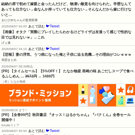
結納の席で初めて嫁親と会ったんだけど、物凄い敵意を向けられた。学歴なんて
あっても仕方ない→金なんか持っていても仕方ない→そんなんだから嫁に行けな
いと…
おにひめちゃんの監視部屋
🐦Tweet
あとで読む
2026/08/07 04:05
【画像】オタク「実際にプレイしたらわかるけどライザは友達って感じで性的な
目では見れないｗ」←これ
げぇ速
🐦Tweet
あとで読む
2026/08/07 04:10
【悲報】妻の浮気、うつ病になった俺と子供に迫る危機…その理由がコレｗｗｗ
気団まとめ
2026/08/07 08:30時点
[PR] 【タイムセール】【5%OFF！】 たなか物産 長崎の味 あごだしスープで食べ
るふしめん …
3672円
→ 3488円
（有）たなか物産
2026/08/19 まで！
[PR]
【全巻99円】秋田書店 『オッス！はるかちゃん』『バクくん』全巻セール
開催中！
Kindleストア
🐦Tweet
あとで読む
2026/08/07 05:50