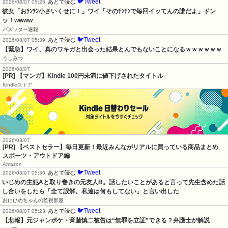
🐦Tweet
あとで読む
2026/08/07 05:25
彼女「おﾁﾝﾁﾝ小さいくせに！」ワイ「そのﾁﾝﾁﾝで毎回イッてんの誰だよ」ドン
ッ！wwww
バズッター速報
🐦Tweet
あとで読む
2026/08/07 05:39
【緊急】ワイ、真のワキガと出会った結果とんでもないことになるｗｗｗｗｗｗ
うしみつ
2026/08/07
[PR] 【マンガ】Kindle 100円未満に値下げされたタイトル
Kindleストア
2026/08/07
[PR] 【ベストセラー】毎日更新！最近みんながリアルに買っている商品まとめ
スポーツ・アウトドア編
Amazon
🐦Tweet
あとで読む
2026/08/07 05:39
いじめの主犯Aと取り巻きの元友人B。話したいことがあると言って先生含めた話
し合いをしたら「全て誤解。私達は何もしてない」と言い出した
おにひめちゃんの監視部屋
🐦Tweet
あとで読む
2026/08/07 05:23
【悲報】元ジャンポケ・斉藤慎二被告は“無罪を立証”できる？弁護士が解説