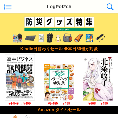
LogPo!2ch
Kindle日替わりセール ◆本日50冊が対象
¥1,848
→ ¥499
¥1,485
→ ¥499
¥998
→ ¥499
Amazon タイムセール