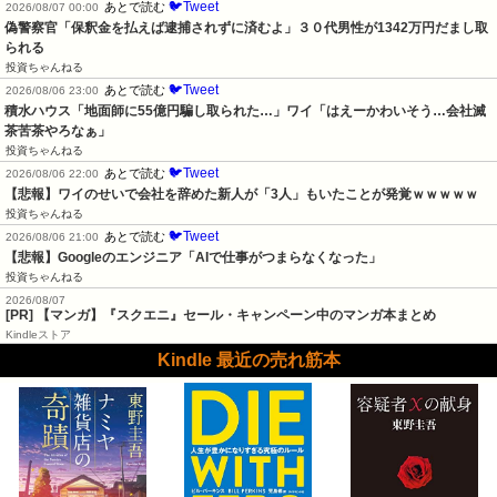
🐦Tweet
あとで読む
2026/08/07 00:00
偽警察官「保釈金を払えば逮捕されずに済むよ」３０代男性が1342万円だまし取
られる
投資ちゃんねる
🐦Tweet
あとで読む
2026/08/06 23:00
積水ハウス「地面師に55億円騙し取られた…」ワイ「はえーかわいそう…会社滅
茶苦茶やろなぁ」
投資ちゃんねる
🐦Tweet
あとで読む
2026/08/06 22:00
【悲報】ワイのせいで会社を辞めた新人が「3人」もいたことが発覚ｗｗｗｗｗ
投資ちゃんねる
🐦Tweet
あとで読む
2026/08/06 21:00
【悲報】Googleのエンジニア「AIで仕事がつまらなくなった」
投資ちゃんねる
2026/08/07
[PR] 【マンガ】『スクエニ』セール・キャンペーン中のマンガ本まとめ
Kindleストア
Kindle 最近の売れ筋本