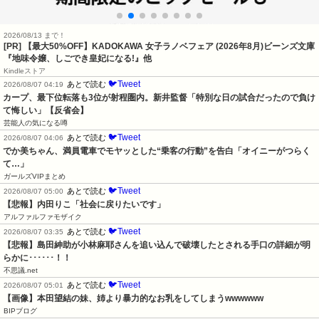
2026/08/13 まで！
[PR] 【最大50%OFF】KADOKAWA 女子ラノベフェア (2026年8月)ビーンズ文庫
『地味令嬢、しごでき皇妃になる!』他
Kindleストア
🐦Tweet
あとで読む
2026/08/07 04:19
カープ、最下位転落も3位が射程圏内。新井監督「特別な日の試合だったので負け
て悔しい」【反省会】
芸能人の気になる噂
🐦Tweet
あとで読む
2026/08/07 04:06
でか美ちゃん、満員電車でモヤッとした“乗客の行動”を告白「オイニーがつらく
て…」
ガールズVIPまとめ
🐦Tweet
あとで読む
2026/08/07 05:00
【悲報】内田りこ「社会に戻りたいです」
アルファルファモザイク
🐦Tweet
あとで読む
2026/08/07 03:35
【悲報】島田紳助が小林麻耶さんを追い込んで破壊したとされる手口の詳細が明
らかに･･････！！
不思議.net
🐦Tweet
あとで読む
2026/08/07 05:01
【画像】本田望結の妹、姉より暴力的なお乳をしてしまうwwwwww
BIPブログ