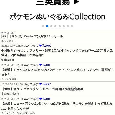
2026/08/08
[PR] 【マンガ】Kindle マンガ本 11円セール
Kindleストア
🐦Tweet
あとで読む
2026/08/07 22:00
中村敬斗 かっこいいアスリート調査 1位 W杯でインスタフォロワー127万増 人気
爆発 …2位 高橋藍 3位 大谷翔平
footballnet
🐦Tweet
あとで読む
2026/08/07 22:00
【衝撃】ドラクエ6をとんでもないクオリティでアニメ化してしまったAI動画がこ
ちら！！！
ジャンプ速報
🐦Tweet
あとで読む
2026/08/07 22:00
【速報】サウジ パキスタン トルコ３カ国 相互防衛協定締結
常識的に考えた
🐦Tweet
あとで読む
2026/08/07 22:00
【結果】ニューバランスはダサい！onは時代遅れ！サロモンを買え！って言われ
たから買ったんやが
ライフハックちゃんねる弐式