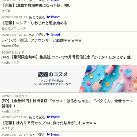
【悲報】18歳で無期懲役になった奴、怖い
ネギ速
🐦Tweet
あとで読む
2026/08/08 01:13
【悲報】ロシア、じわじわと逝き始める
働くモノニュース
🐦Tweet
あとで読む
2026/08/07 22:11
レインボー池田、アナウンサーと結婚ｗｗｗｗｗ
mashlife通信
2026/08/11まで
[PR] 【期間限定無料】集英社 ココハナ9月号配信記念『かくかくしかじか』他
Kindleストア
2026/08/19 まで！
[PR]
【全巻99円】秋田書店 『オッス！はるかちゃん』『バクくん』全巻セール
開催中！
Kindleストア
🐦Tweet
あとで読む
2026/08/07 22:10
【悲報】社内リア充カップルに負けた結果がこれｗｗｗｗ
キスログ
🐦Tweet
あとで読む
2026/08/07 23:17