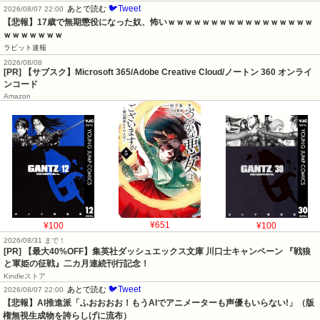
🐦Tweet
あとで読む
2026/08/07 22:00
【悲報】17歳で無期懲役になった奴、怖いｗｗｗｗｗｗｗｗｗｗｗｗｗｗｗｗｗ
ｗｗｗｗｗｗｗ
ラビット速報
2026/08/08
[PR] 【サブスク】Microsoft 365/Adobe Creative Cloud/ノートン 360 オンライ
ンコード
Amazon
¥100
¥651
¥100
2026/08/31 まで！
[PR]
【最大40%OFF】集英社ダッシュエックス文庫 川口士キャンペーン 『戦狼
と軍姫の征戦』二カ月連続刊行記念！
Kindleストア
🐦Tweet
あとで読む
2026/08/07 22:00
【悲報】AI推進派「ふおおおお！もうAIでアニメーターも声優もいらない!」（版
権無視生成物を誇らしげに流布）