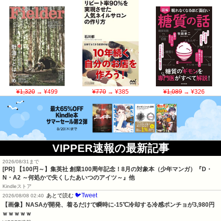
¥1,320
→ ¥499
¥770
→ ¥385
¥1,089
→ ¥326
VIPPER速報の最新記事
2026/08/31まで
[PR]
【100円～】集英社 創業100周年記念！8月の対象本（少年マンガ）『D・
N・A2 ～何処かで失くしたあいつのアイツ～』他
Kindleストア
🐦Tweet
あとで読む
2026/08/08 02:40
【画像】NASAが開発、着るだけで瞬時に-15℃冷却する冷感ポンチョが3,980円
ｗｗｗｗｗ