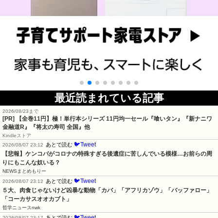
最近読まれている記事
2026/08/23まで
[PR]
【全巻11円】極！単行本シリーズ 11円均一セール『喰いタン』『新ナニワ
金融道R』『将太の寿司 全国』他
Kindleストア
🐦Tweet
あとで読む
2026/08/07 23:12
【悲報】ケンコバがコロナの特殊すぎる後遺症に苦しんでいる模様…お前らの周
りにもこんな奴いる？
NEWSまとめもりー
🐦Tweet
あとで読む
2026/08/07 23:12
５大、肉食じゃないけど凶暴な動物「カバ」「アフリカゾウ」「バッファロー」
「コーカサスオオカブト」
哲学ニュースnwk
🐦Tweet
あとで読む
2026/08/07 23:17