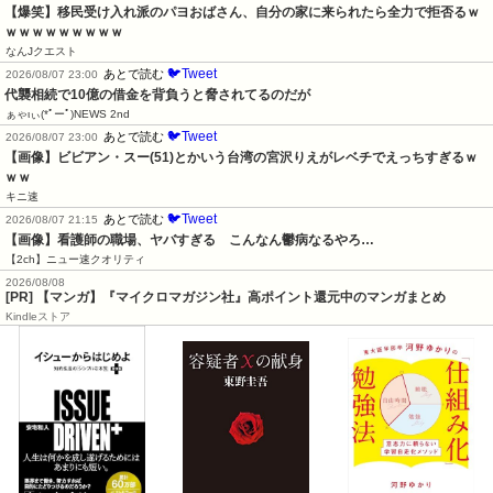
【爆笑】移民受け入れ派のパヨおばさん、自分の家に来られたら全力で拒否るｗ
ｗｗｗｗｗｗｗｗｗ
なんJクエスト
🐦Tweet
あとで読む
2026/08/07 23:00
代襲相続で10億の借金を背負うと脅されてるのだが
ぁゃιぃ(*ﾟーﾟ)NEWS 2nd
🐦Tweet
あとで読む
2026/08/07 23:00
【画像】ビビアン・スー(51)とかいう台湾の宮沢りえがレベチでえっちすぎるｗ
ｗｗ
キニ速
🐦Tweet
あとで読む
2026/08/07 21:15
【画像】看護師の職場、ヤバすぎる　こんなん鬱病なるやろ…
【2ch】ニュー速クオリティ
2026/08/08
[PR] 【マンガ】『マイクロマガジン社』高ポイント還元中のマンガまとめ
Kindleストア