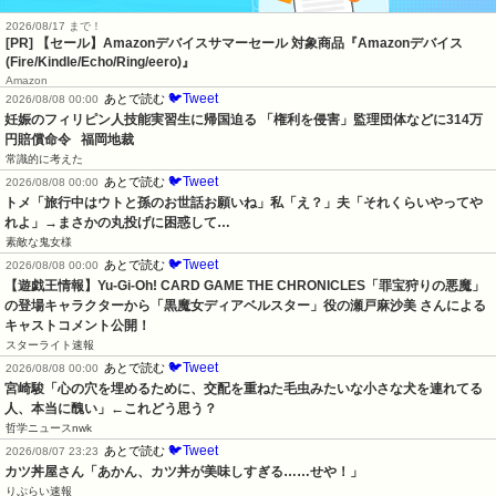
2026/08/17 まで！
[PR]
【セール】Amazonデバイスサマーセール 対象商品『Amazonデバイス
(Fire/Kindle/Echo/Ring/eero)』
Amazon
🐦Tweet
あとで読む
2026/08/08 00:00
妊娠のフィリピン人技能実習生に帰国迫る 「権利を侵害」監理団体などに314万
円賠償命令   福岡地裁
常識的に考えた
🐦Tweet
あとで読む
2026/08/08 00:00
トメ「旅行中はウトと孫のお世話お願いね」私「え？」夫「それくらいやってや
れよ」→まさかの丸投げに困惑して…
素敵な鬼女様
🐦Tweet
あとで読む
2026/08/08 00:00
【遊戯王情報】Yu-Gi-Oh! CARD GAME THE CHRONICLES「罪宝狩りの悪魔」
の登場キャラクターから「黒魔女ディアベルスター」役の瀬戸麻沙美 さんによる 
キャストコメント公開！
スターライト速報
🐦Tweet
あとで読む
2026/08/08 00:00
宮崎駿「心の穴を埋めるために、交配を重ねた毛虫みたいな小さな犬を連れてる
人、本当に醜い」←これどう思う？
哲学ニュースnwk
🐦Tweet
あとで読む
2026/08/07 23:23
カツ丼屋さん「あかん、カツ丼が美味しすぎる……せや！」
りぷらい速報