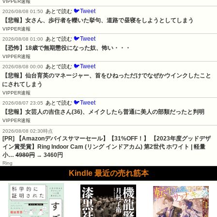
VIPPER速報
🐦Tweet
あとで読む
2026/08/08 01:50
【悲報】女さん、歩行者を轢いた挙句、道路で昼寝をしようとしてしまう
VIPPER速報
🐦Tweet
あとで読む
2026/08/08 01:00
【恐怖】18歳で無期懲役になった奴、怖い・・・
VIPPER速報
🐦Tweet
あとで読む
2026/08/08 00:00
【悲報】仙台育英のマネージャー、首をひねっただけでなぜかウインクしたこと
にされてしまう
VIPPER速報
🐦Tweet
あとで読む
2026/08/07 23:05
【悲報】女芸人の吉住さん(36)、メイクしたら普通に美人の部類だったと判明
VIPPER速報
2026/08/08 02:30時点
[PR] 【Amazonデバイスサマーセール】【31%OFF！】 【2023年度グッドデザ
イン賞受賞】Ring Indoor Cam (リング インドアカム) 第2世代 ホワイト | 軽量
小…
4980円
→ 3460円
Ring
Kindle 最近の売れ筋本