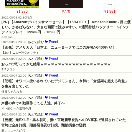
¥1,980
¥770
¥1,881
2026/08/08 02:30時点
[PR] 【Amazonデバイスサマーセール】【15%OFF！】 Amazon Kindle - 目に優
しい、かさばらない、大きな画面で読みやすい、6週間持続バッテリー、6インチ
ディスプレイ…
19980円
→ 16980円
Amazon
🐦Tweet
あとで読む
2026/08/07 23:00
【画像】アメリカ人「日本よ、ニューヨークではこの寿司が6400円だ！」
【2ch】ニュー速クオリティ
🐦Tweet
あとで読む
2026/08/07 22:00
おっパブ行ってきた結果ｗｗｗｗｗｗｗｗｗｗｗｗｗｗｗｗｗｗｗｗ
BIPブログ
🐦Tweet
あとで読む
2026/08/07 22:00
【朗報】オワコン扱いされていたデジモンさん、令和に「全盛期を超える利益」
を生み出していた
投資ちゃんねる
🐦Tweet
あとで読む
2026/08/07 22:00
声優の声でAI動画作ってる人達、終了へ
オレ的ゲーム速報＠刃
🐦Tweet
あとで読む
2026/08/07 22:00
【芸能】元EXILE・黒木啓司、妻・宮崎麗果被告へのDV事案で逮捕されていた　
宮崎は全身打撲、頭部裂傷及び打撲、頸部損傷の怪我
痛いニュース(ﾉ∀`)