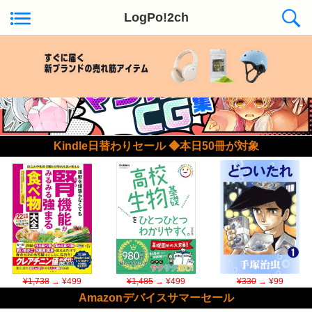
LogPo!2ch
Kindle日替わりセール ◆本日50冊が対象
¥1,738
→ ¥499
¥1,485
→ ¥499
¥330
→ ¥99
Amazonデバイスサマーセール