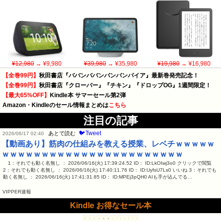
¥12,980
→ ¥9,980
¥39,980
→ ¥35,980
¥19,980
→ ¥16,980
【全巻99円】
秋田書店『ババンババンバンバンパイア』最新巻発売記念！
【全巻99円】
秋田書店『クローバー』『チキン』『ドロップOG』1週間限定！
【最大65%OFF】
Kindle本 サマーセール第2弾
Amazon・Kindleのセール情報まとめは
こちら
注目の記事
🐦Tweet
あとで読む
2026/06/17 02:40
【動画あり】筋肉の仕組みを教える授業、レベチｗｗｗｗｗ
ｗｗｗｗｗｗｗｗｗｗｗｗｗｗｗｗｗｗｗｗｗｗｗ
1：それでも動く名無し ： 2026/06/16(火) 17:39:24.52 ID： ID:LkOIwj3o0 クリックで閲覧
2：それでも動く名無し ： 2026/06/16(火) 17:40:11.76 ID： ID:UyfsU7Ls0 いいね 3：それでも
動く名無し ： 2026/06/16(火) 17:41:31.85 ID： ID:MPEj3pQH0 AIも手が込んでる…
VIPPER速報
Kindle お得なセール本