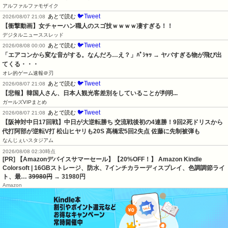
アルファルファモザイク
🐦Tweet
あとで読む
2026/08/07 21:08
【衝撃動画】女チャーハン職人のスゴ技ｗｗｗｗ凄すぎる！！
デジタルニューススレッド
🐦Tweet
あとで読む
2026/08/08 00:00
「エアコンから変な音がする。なんだろ…え？」ﾊﾟｼｬｯ → ヤバすぎる物が飛び出
てくる・・・
オレ的ゲーム速報＠刃
🐦Tweet
あとで読む
2026/08/07 21:08
【悲報】韓国人さん、日本人観光客差別をしていることが判明...
ガールズVIPまとめ
🐦Tweet
あとで読む
2026/08/07 21:08
【阪神対中日17回戦】中日が大逆転勝ち 交流戦後初の4連勝！9回2死ドリスから
代打阿部が逆転V打 松山ヒヤリも20S 髙橋宏5回2失点 佐藤に先制被弾も
なんじぇいスタジアム
2026/08/08 02:30時点
[PR] 【Amazonデバイスサマーセール】【20%OFF！】 Amazon Kindle
Colorsoft | 16GBストレージ、防水、7インチカラーディスプレイ、色調調節ライ
ト、最…
39980円
→ 31980円
Amazon