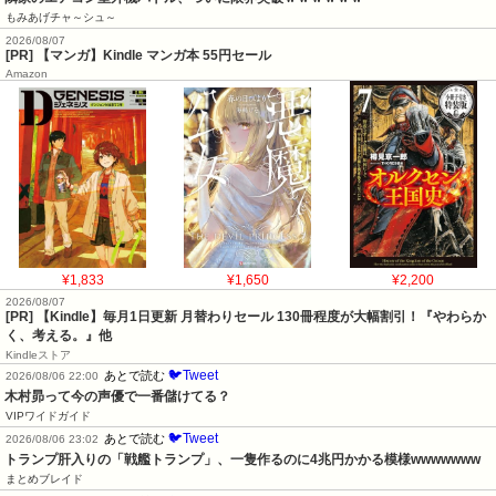
もみあげチャ～シュ～
2026/08/07
[PR] 【マンガ】Kindle マンガ本 55円セール
Amazon
¥1,833
¥1,650
¥2,200
2026/08/07
[PR]
【Kindle】毎月1日更新 月替わりセール 130冊程度が大幅割引！『やわらか
く、考える。』他
Kindleストア
🐦Tweet
あとで読む
2026/08/06 22:00
木村昴って今の声優で一番儲けてる？
VIPワイドガイド
🐦Tweet
あとで読む
2026/08/06 23:02
トランプ肝入りの「戦艦トランプ」、一隻作るのに4兆円かかる模様wwwwwww
まとめブレイド