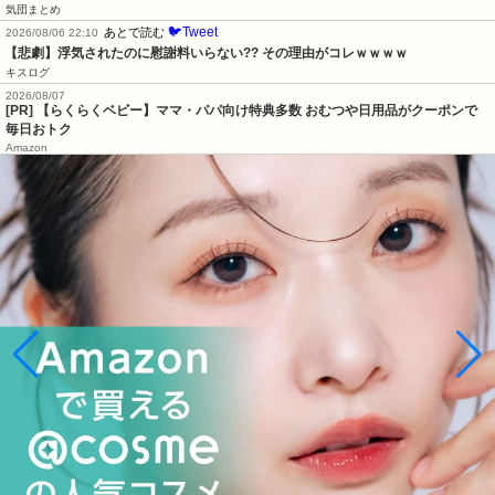
気団まとめ
🐦Tweet
あとで読む
2026/08/06 22:10
【悲劇】浮気されたのに慰謝料いらない?? その理由がコレｗｗｗｗ
キスログ
2026/08/07
[PR] 【らくらくベビー】ママ・パパ向け特典多数 おむつや日用品がクーポンで
毎日おトク
Amazon