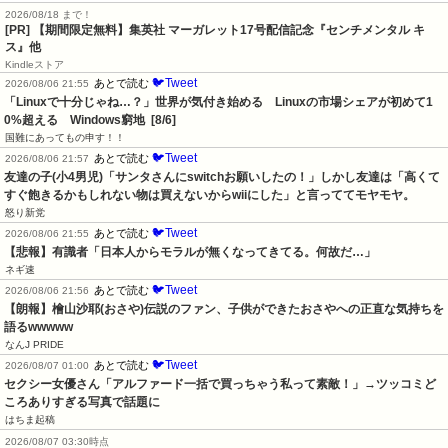
2026/08/18 まで！
[PR] 【期間限定無料】集英社 マーガレット17号配信記念『センチメンタル キ
ス』他
Kindleストア
🐦Tweet
あとで読む
2026/08/06 21:55
「Linuxで十分じゃね…？」世界が気付き始める　Linuxの市場シェアが初めて1
0%超える　Windows窮地  [8/6]
国難にあってもの申す！！
🐦Tweet
あとで読む
2026/08/06 21:57
友達の子(小4男児)「サンタさんにswitchお願いしたの！」しかし友達は「高くて
すぐ飽きるかもしれない物は買えないからwiiにした」と言っててモヤモヤ。
怒り新党
🐦Tweet
あとで読む
2026/08/06 21:55
【悲報】有識者「日本人からモラルが無くなってきてる。何故だ…」
ネギ速
🐦Tweet
あとで読む
2026/08/06 21:56
【朗報】檜山沙耶(おさや)伝説のファン、子供ができたおさやへの正直な気持ちを
語るwwwww
なんJ PRIDE
🐦Tweet
あとで読む
2026/08/07 01:00
セクシー女優さん「アルファード一括で買っちゃう私って素敵！」→ツッコミど
ころありすぎる写真で話題に
はちま起稿
2026/08/07 03:30時点