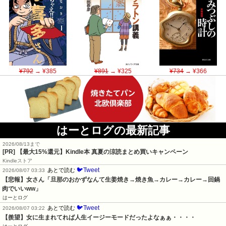
¥792
→ ¥385
¥891
→ ¥325
¥734
→ ¥366
はーとログの最新記事
2026/08/13まで
[PR]
【最大15%還元】Kindle本 真夏の涼読まとめ買いキャンペーン
Kindleストア
🐦Tweet
あとで読む
2026/08/07 03:33
【悲報】女さん「旦那のおかずなんて生姜焼き→焼き魚→カレー→カレー→回鍋
肉でいいww」
はーとログ
🐦Tweet
あとで読む
2026/08/07 03:22
【羨望】女に生まれてれば人生イージーモードだったよなぁぁ・・・・