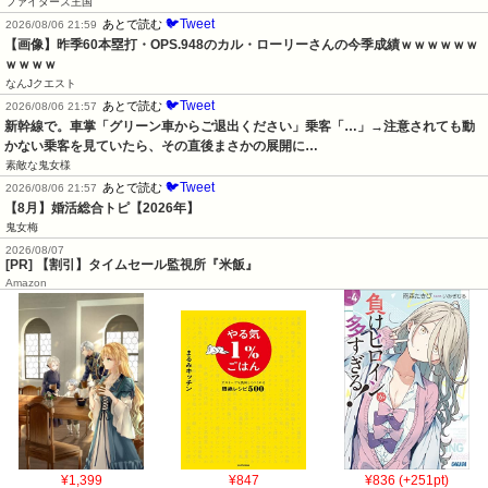
ファイターズ王国
🐦Tweet
あとで読む
2026/08/06 21:59
【画像】昨季60本塁打・OPS.948のカル・ローリーさんの今季成績ｗｗｗｗｗｗ
ｗｗｗｗ
なんJクエスト
🐦Tweet
あとで読む
2026/08/06 21:57
新幹線で。車掌「グリーン車からご退出ください」乗客「…」→注意されても動
かない乗客を見ていたら、その直後まさかの展開に…
素敵な鬼女様
🐦Tweet
あとで読む
2026/08/06 21:57
【8月】婚活総合トピ【2026年】
鬼女梅
2026/08/07
[PR] 【割引】タイムセール監視所『米飯』
Amazon
¥1,399
¥847
¥836 (+251pt)