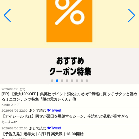
2026/08/08 まで！
[PR] 【最大10%OFF】集英社 ポイント消化にいかが?気軽に買って サクッと読め
るミニコンテンツ特集『隣の元カレくん』他
Kindleストア
🐦Tweet
あとで読む
2026/08/06 22:00
【アイシールド21】阿含が栗田を罵倒するシーン、今読むと湿度が高すぎる
あにまんch
🐦Tweet
あとで読む
2026/08/06 22:00
【予告先発】達孝太｜8月7日 楽天戦｜18:00開始