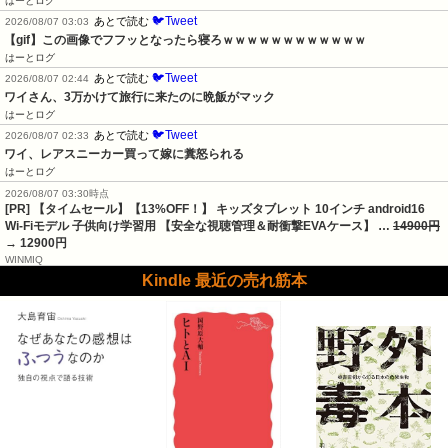
はーとログ
🐦Tweet
あとで読む
2026/08/07 03:03
【gif】この画像でフフッとなったら寝ろｗｗｗｗｗｗｗｗｗｗｗｗ
はーとログ
🐦Tweet
あとで読む
2026/08/07 02:44
ワイさん、3万かけて旅行に来たのに晩飯がマック
はーとログ
🐦Tweet
あとで読む
2026/08/07 02:33
ワイ、レアスニーカー買って嫁に糞怒られる
はーとログ
2026/08/07 03:30時点
[PR] 【タイムセール】【13%OFF！】 キッズタブレット 10インチ android16
Wi-Fiモデル 子供向け学習用 【安全な視聴管理＆耐衝撃EVAケース】 …
14900円
→ 12900円
WINMIQ
Kindle 最近の売れ筋本