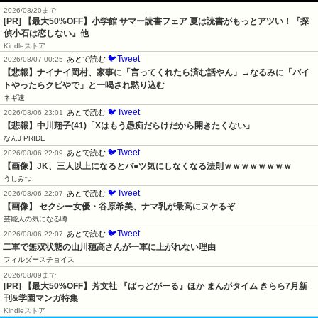
2026/08/20まで
[PR]
【最大50%OFF】小学館 サマー読書フェア 夏は読書がもっとアツい！『探
偵小石は恋しない』他
Kindleストア
🐦Tweet
あとで読む
2026/08/07 00:25
【悲報】ナイナイ岡村、家事に「言ってくれたら済む話やん」→なるみに「バイ
トやったらクビやで」と一喝され黙り込む
ネギ速
🐦Tweet
あとで読む
2026/08/06 23:01
【悲報】中川翔子(41)「Xはもう愚痴だらけだから開きたくない」
なんJ PRIDE
🐦Tweet
あとで読む
2026/08/06 22:09
【画像】JK、三人以上になるとパ●ツ気にしなくなる法則ｗｗｗｗｗｗｗｗ
うしみつ
🐦Tweet
あとで読む
2026/08/06 22:07
【画像】 セクシー女優・谷原希美、ナマ乳が最高にヌケるぞ
芸能人の気になる噂
🐦Tweet
あとで読む
2026/08/06 22:07
二軍で無双状態の山川穂高さんが一軍に上がれない理由
フィルダースチョイス
2026/08/09まで
[PR] 【最大50%OFF】芳文社 『ばっどがーる』ほか まんがタイム きらら7月新
刊&学園マンガ特集
Kindleストア