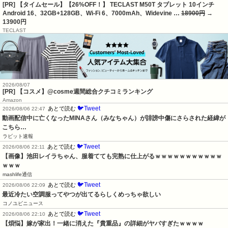
[PR] 【タイムセール】【26%OFF！】 TECLAST M50T タブレット 10インチ
Android 16、32GB+128GB、Wi-Fi 6、7000mAh、Widevine …
18900円
→
13900円
TECLAST
2026/08/07
[PR] 【コスメ】@cosme週間総合クチコミランキング
Amazon
🐦Tweet
あとで読む
2026/08/06 22:47
動画配信中に亡くなったMINAさん（みなちゃん）が誹謗中傷にさらされた経緯が
こちら…
ラビット速報
🐦Tweet
あとで読む
2026/08/06 22:11
【画像】池田レイラちゃん、服着てても完熟に仕上がるｗｗｗｗｗｗｗｗｗｗｗ
ｗｗｗ
mashlife通信
🐦Tweet
あとで読む
2026/08/06 22:09
最近冷たい空調服ってやつが出てるらしくめっちゃ欲しい
コノユビニュース
🐦Tweet
あとで読む
2026/08/06 22:10
【煩悩】嫁が家出！一緒に消えた『貴重品』の詳細がヤバすぎたｗｗｗｗ