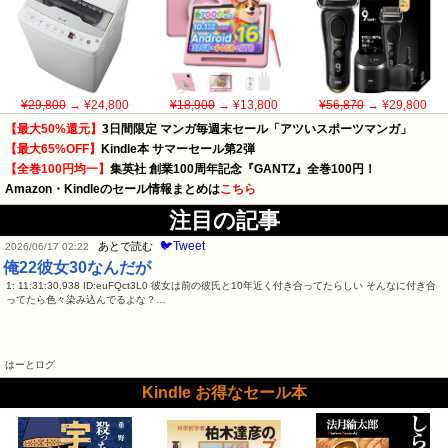
¥29,800
→ ¥24,800
¥18,900
→ ¥13,800
¥56,870
→ ¥29,800
【最大50%還元】
3日間限定 マンガ毎週末セール「アツいスポーツマンガ」
【最大65%OFF】
Kindle本 サマーセール第2弾
【全巻100円均一】
集英社 創業100周年記念『GANTZ』全巻100円！
Amazon・Kindleのセール情報まとめは
こちら
注目の記事
🐦Tweet
あとで読む
2026/06/17 02:22
俺22彼女30なんだが
1: 11:31:30.938 ID:euFQct3L0 彼女は前の彼氏と10年近く付き合ってたらしい そんなに付き合
ってたら色々染み込んでるよな？…
はーとログ
Kindle お得なセール本