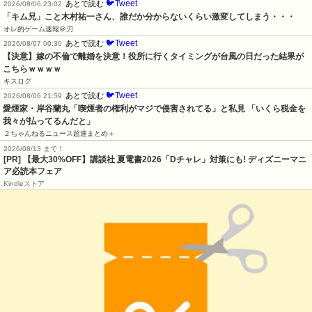
🐦Tweet
あとで読む
2026/08/06 23:02
「キム兄」こと木村祐一さん、誰だか分からないくらい激変してしまう・・・
オレ的ゲーム速報＠刃
🐦Tweet
あとで読む
2026/08/07 00:30
【決意】嫁の不倫で離婚を決意！役所に行くタイミングが台風の日だった結果が
こちらｗｗｗｗ
キスログ
🐦Tweet
あとで読む
2026/08/06 21:59
愛煙家・岸谷蘭丸「喫煙者の権利がマジで侵害されてる」と私見 「いくら税金を
我々が払ってるんだと」
２ちゃんねるニュース超速まとめ＋
2026/08/13 まで！
[PR] 【最大30%OFF】講談社 夏電書2026「Dチャレ」対策にも! ディズニーマニ
ア必読本フェア
Kindleストア