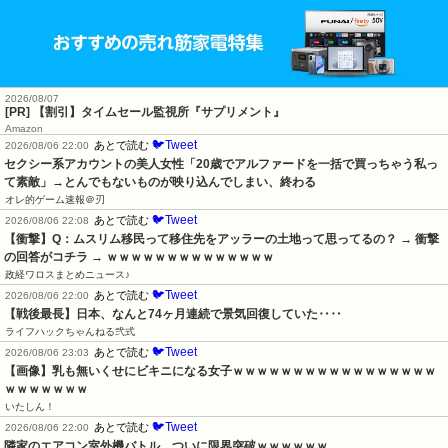
2026/08/07
[PR] 【割引】タイムセール監視所『サプリメント』
Amazon
🐦Tweet
あとで読む
2026/08/06 22:00
セクシー系アカウントの美人女性「20歳でアルファードを一括で買っちゃう私っ
て素敵」→とんでもないものが映り込んでしまい、終わる
オレ的ゲーム速報＠刃
🐦Tweet
あとで読む
2026/08/06 22:08
【衝撃】Q：ムスリム移民って移住先をアッラーの土地って思ってるの？ → 衝撃
の回答がコチラ → ｗｗｗｗｗｗｗｗｗｗｗｗｗｗ
政経ワロスまとめニュース♪
🐦Tweet
あとで読む
2026/08/06 22:00
【戦後最長】日本、なんと74ヶ月連続で景気回復していた‥‥
ライフハックちゃんねる弐式
🐦Tweet
あとで読む
2026/08/06 23:03
【画像】乳も無いくせにビキニになる女子ｗｗｗｗｗｗｗｗｗｗｗｗｗｗｗｗｗ
ｗｗｗｗｗｗｗ
いたしん！
🐦Tweet
あとで読む
2026/08/06 22:00
隣家のエアコン室外機バトル、ついに限界突破ｗｗｗｗｗｗ