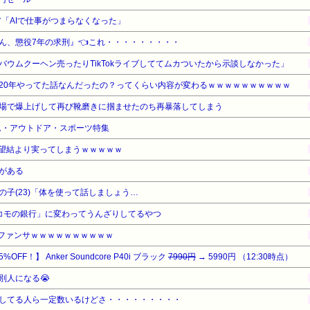
ニア「AIで仕事がつまらなくなった」
ん、懲役7年の求刑』👈これ・・・・・・・・・
ウムクーヘン売ったりTikTokライブしててムカついたから示談しなかった」
20年やってた話なんだったの？ってくらい内容が変わるｗｗｗｗｗｗｗｗｗｗ
場で爆上げして再び靴磨きに掴ませたのち再暴落してしまう
ーム・アウトドア・スポーツ特集
望結より実ってしまうｗｗｗｗｗ
がある
子(23)「体を使って話しましょう…
ドコモの銀行」に変わってうんざりしてるやつ
のファンサｗｗｗｗｗｗｗｗｗｗ
FF！】 Anker Soundcore P40i ブラック
7990円
→ 5990円 （12:30時点）
別人になる😭
してる人ら一定数いるけどさ・・・・・・・・・