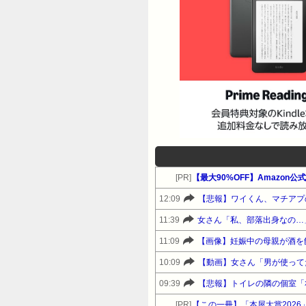
[PR]
12:09
【悲報】ワイくん、マチアプ
11:39
女さん「私、部落出身なの…
11:09
【画像】妊娠中の母親が酒を
10:09
【動画】女さん「男が使って
09:39
【悲報】トイレの隣の個室「ｵｧﾝ♡
[PR]
【この一冊】「本屋大賞202