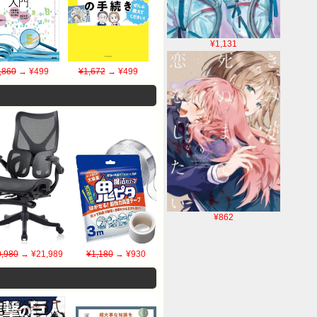
¥1,131
,860
→ ¥499
¥1,672
→ ¥499
¥862
,980
→ ¥21,989
¥1,180
→ ¥930