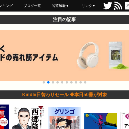
ンキング
ブログ一覧
閲覧履歴▼
リンク▼
ブックマーク
最近読んだ
あとで読む
ネットスーパー
飲食店舗用品
セール情報
注目の記事
Kindle日替わりセール ◆本日50冊が対象