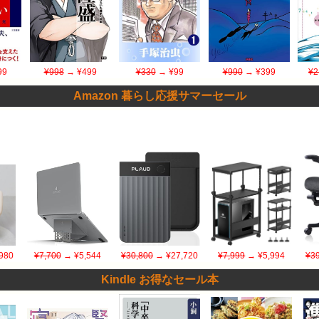
99
¥998
→ ¥499
¥330
→ ¥99
¥990
→ ¥399
¥2
Amazon 暮らし応援サマーセール
980
¥7,700
→ ¥5,544
¥30,800
→ ¥27,720
¥7,999
→ ¥5,994
¥39
Kindle お得なセール本