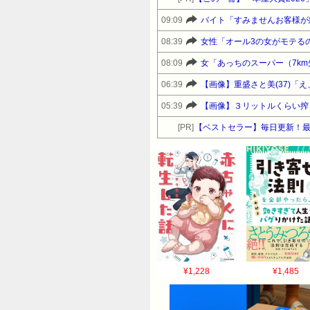
09:09
バイト「すみませんお客様が
08:39
女性「オール3の女がモテる
08:09
女「あっちのスーパー（7k
06:39
【画像】重盛さと美(37)「
05:39
【画像】３リットルくらい搾
[PR]
【ベストセラー】毎日更新！
¥1,228
¥1,485