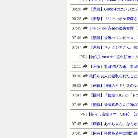
09:28
【悲報】Googleのエンジ
09:28
【衝撃】『ジャンポケ斉藤さ
07:49
ジャンポケ斉藤の被害女性「バ
07:49
【朗報】最近のワンピース、
07:47
【悲報】キオクシアさん、前
[PR]
【特集】Amazon 売れ筋ホ
12:11
【画像】本田望結の妹、本田
09:30
彼氏を友人に寝取られたこと
09:03
【画像】細身のイギリスの女の
07:43
【困惑】「住信SBI」が「
07:46
【朗報】後藤真希さん(40)
[PR]
【暮らし応援サマーSale】【25%O
07:45
【画像】あのちゃん、なんか
07:45
【困惑】移民を過剰に問題視