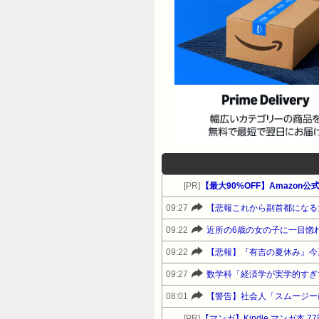
[PR]
09:27
【悲報これから副首都になる
09:22
近所の6歳の女の子に一目惚
09:22
【悲報】『有吉の夏休み』今
09:27
数学科「経済学が実学的すぎ
08:01
【警告】社会人「スムージー
[PR]
【マンガ】Kindle マンガ本 7