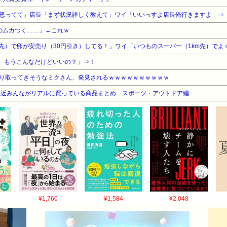
怒ってて」店長「まず状況詳しく教えて」ワイ「いいっすよ店長俺行きますよ」⇒
のムカつく……」←これｗ
m先）で卵が安売り（30円引き）してる！」ワイ「いつものスーパー（1km先）でよ
え、もうこんなだけどいいの？」⇒！
り取ってきそうなミクさん、発見されるｗｗｗｗｗｗｗｗｗｗ
最近みんながリアルに買っている商品まとめ スポーツ・アウトドア編
¥1,760
¥1,584
¥2,048