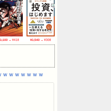
1,100
→ ¥418
¥1,540
→ ¥308
ｗｗｗｗｗｗｗｗ