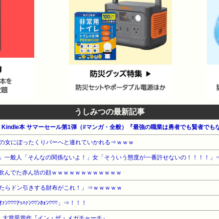
うしみつの最新記事
の女にぼったくりバーへと連れていかれる⇒ｗｗｗ
」一般人「そんなの関係ないよ！」女「そういう態度が一番許せないの！！！！」
飲んでた赤ん坊の顔ｗｗｗｗｗｗｗｗｗｗｗｗ
たらドン引きする財布がこれ！」⇒ｗｗｗｗｗ
♡♡ｱｯﾊｧﾝ♡♡ﾝﾎｫﾝ♡♡♡」⇒！！！
6」大賞受賞作『イン・ザ・メガチャーチ』