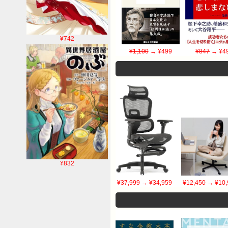
¥742
¥1,100
→ ¥499
¥847
→ ¥4
¥832
¥37,999
→ ¥34,959
¥12,450
→ ¥10,