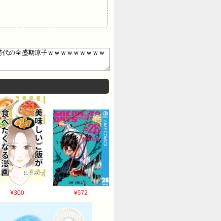
¥300
¥572