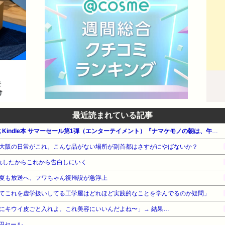
最近読まれている記事
【最大90%OFF】Amazon公式 Kindle本 サマーセール第1弾（エンターテイメント）『ナマケモノの朝は、午後からはじまる。』他
大阪の日常がこれ。こんな品がない場所が副首都はさすがにやばないか？
れしたからこれから告白しにいく
夏も放送へ、フワちゃん復帰説が急浮上
てこれを虚学扱いしてる工学屋はどれほど実践的なことを学んでるのか疑問」
にキウイ皮ごと入れよ。これ美容にいいんだよね〜」→ 結果…
7円セール