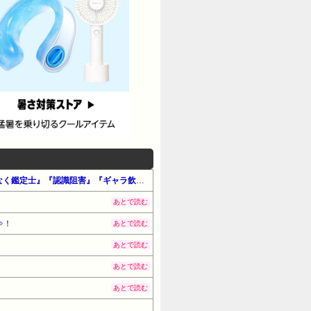
【最大90%OFF】Amazon公式 Kindle本 サマーセール第1弾（#マンガ・全般）『最強の職業は勇者でも賢者でもなく鑑定士』『認識阻害』『ギャラ飲み女子とラーメンおじさん』他
あとで読む
⇒！
あとで読む
あとで読む
あとで読む
あとで読む