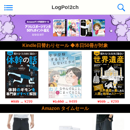
LogPo!2ch
Kindle日替わりセール ◆本日50冊が対象
¥935
→ ¥299
¥1,650
→ ¥499
¥935
→ ¥299
Amazon タイムセール