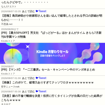
ったらクビやで」・・・・・・・・・
なんJクエスト
🐦Tweet
あとで読む
2026/08/07 03:35
【悲報】島田紳助が小林麻耶さんを追い込んで破壊したとされる手口の詳細が明
らかに･･････！！
不思議.net
2026/08/09まで
[PR] 【最大50%OFF】芳文社 『ばっどがーる』ほか まんがタイム きらら7月新
刊&学園マンガ特集
Kindleストア
2026/08/07
[PR] 【マンガ】『一二三書房』セール・キャンペーン中のマンガ本まとめ
Kindleストア
🐦Tweet
あとで読む
2026/08/07 01:00
【画像】このボケて、破壊力ありすぎてクッソワロタｗｗｗｗｗｗｗｗｗ
哲学ニュースnwk
🐦Tweet
あとで読む
2026/08/07 00:30
【決意】嫁の不倫で離婚を決意！役所に行くタイミングが台風の日だった結果が
こちらｗｗｗｗ
キスログ