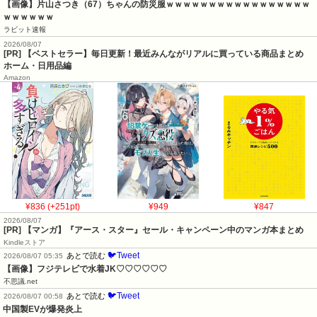
【画像】片山さつき（67）ちゃんの防災服ｗｗｗｗｗｗｗｗｗｗｗｗｗｗｗｗｗ
ｗｗｗｗｗｗ
ラビット速報
2026/08/07
[PR] 【ベストセラー】毎日更新！最近みんながリアルに買っている商品まとめ
ホーム・日用品編
Amazon
¥836 (+251pt)
¥949
¥847
2026/08/07
[PR] 【マンガ】『アース・スター』セール・キャンペーン中のマンガ本まとめ
Kindleストア
🐦Tweet
あとで読む
2026/08/07 05:35
【画像】フジテレビで水着JK♡♡♡♡♡♡
不思議.net
🐦Tweet
あとで読む
2026/08/07 00:58
中国製EVが爆発炎上