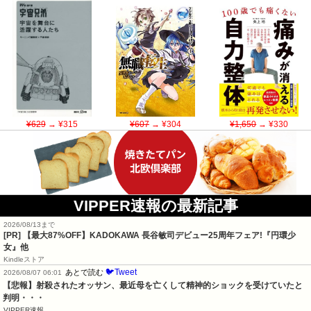
¥629
→ ¥315
¥607
→ ¥304
¥1,650
→ ¥330
VIPPER速報の最新記事
2026/08/13まで
[PR] 【最大87%OFF】KADOKAWA 長谷敏司デビュー25周年フェア!『円環少
女』他
Kindleストア
🐦Tweet
あとで読む
2026/08/07 06:01
【悲報】射殺されたオッサン、最近母を亡くして精神的ショックを受けていたと
判明・・・
VIPPER速報