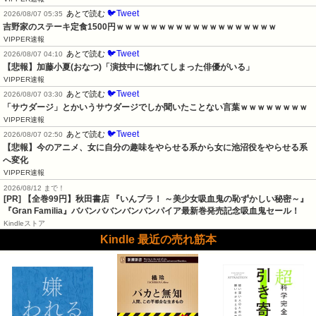
🐦Tweet
あとで読む
2026/08/07 05:35
吉野家のステーキ定食1500円ｗｗｗｗｗｗｗｗｗｗｗｗｗｗｗｗｗｗｗ
VIPPER速報
🐦Tweet
あとで読む
2026/08/07 04:10
【悲報】加藤小夏(おなつ)「演技中に惚れてしまった俳優がいる」
VIPPER速報
🐦Tweet
あとで読む
2026/08/07 03:30
「サウダージ」とかいうサウダージでしか聞いたことない言葉ｗｗｗｗｗｗｗｗ
VIPPER速報
🐦Tweet
あとで読む
2026/08/07 02:50
【悲報】今のアニメ、女に自分の趣味をやらせる系から女に池沼役をやらせる系
へ変化
VIPPER速報
2026/08/12 まで！
[PR]
【全巻99円】秋田書店 『いんブラ！ ～美少女吸血鬼の恥ずかしい秘密～』
『Gran Familia』ババンババンバンバンパイア最新巻発売記念吸血鬼セール！
Kindleストア
Kindle 最近の売れ筋本