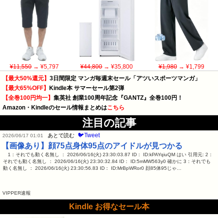
¥11,550
→ ¥5,797
¥44,800
→ ¥35,800
¥1,980
→ ¥1,799
【最大50%還元】
3日間限定 マンガ毎週末セール「アツいスポーツマンガ」
【最大65%OFF】
Kindle本 サマーセール第2弾
【全巻100円均一】
集英社 創業100周年記念『GANTZ』全巻100円！
Amazon・Kindleのセール情報まとめは
こちら
注目の記事
🐦Tweet
あとで読む
2026/06/17 01:01
【画像あり】顔75点身体95点のアイドルが見つかる
1：それでも動く名無し ： 2026/06/16(火) 23:30:03.87 ID： ID:kPAYqiuQM はい 引用元: 2：
それでも動く名無し ： 2026/06/16(火) 23:30:32.84 ID： ID:5mMW563y0 確かに 3：それでも
動く名無し ： 2026/06/16(火) 23:30:56.83 ID： ID:MrBpWRor0 顔85体95じゃ…
VIPPER速報
Kindle お得なセール本