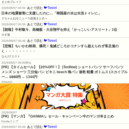
まとめブレイド
🐦Tweet
あとで読む
2026/08/07 00:59
日本の地震被害に支援したのに…「韓国産の水は水洗トイレに」
２ちゃんねるニュース超速まとめ＋
🐦Tweet
あとで読む
2026/08/07 00:56
【朗報】中村敬斗、高橋藍・大谷翔平を抑え「かっこいいアスリート」1位
ネギ速
🐦Tweet
あとで読む
2026/08/07 00:49
【悲報】ちいかわ映画、爆死！鬼滅どころかコナンすら超えられず客足遠の
く・・・・・・・・・
なんJクエスト
2026/08/07 06:00時点
[PR] 【タイムセール】【20%OFF！】 [Tenflow] ショートパンツ サーフパンツ
メンズ ショーツ 三分短パン ビキニ beach 海パン 速乾 軽量 ボトムス (スカイブル
ー…
1680円
→ 1344円
Amazon
2026/08/07
[PR] 【マンガ】『GANMA!』セール・キャンペーン中のマンガ本まとめ
Kindleストア
🐦Tweet
あとで読む
2026/08/07 00:49