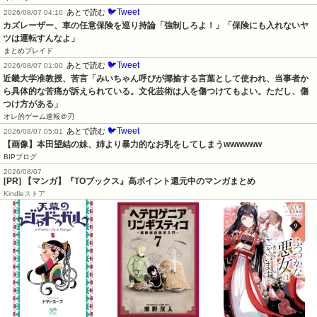
🐦Tweet
あとで読む
2026/08/07 04:10
カズレーザー、車の任意保険を巡り持論「強制しろよ！」「保険にも入れないヤ
ツは運転すんなよ」
まとめブレイド
🐦Tweet
あとで読む
2026/08/07 01:00
近畿大学准教授、苦言「みいちゃん呼びが揶揄する言葉として使われ、当事者か
ら具体的な苦痛が訴えられている。文化芸術は人を傷つけてもよい。ただし、傷
つけ方がある」
オレ的ゲーム速報＠刃
🐦Tweet
あとで読む
2026/08/07 05:01
【画像】本田望結の妹、姉より暴力的なお乳をしてしまうwwwwww
BIPブログ
2026/08/07
[PR] 【マンガ】『TOブックス』高ポイント還元中のマンガまとめ
Kindleストア