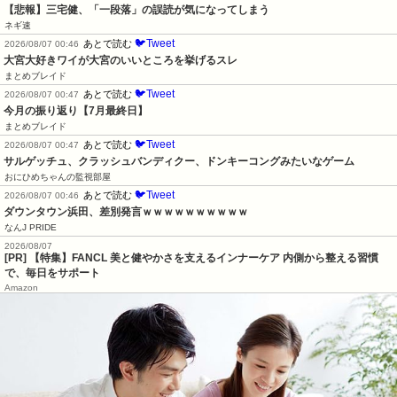
【悲報】三宅健、「一段落」の誤読が気になってしまう
ネギ速
🐦Tweet
あとで読む
2026/08/07 00:46
大宮大好きワイが大宮のいいところを挙げるスレ
まとめブレイド
🐦Tweet
あとで読む
2026/08/07 00:47
今月の振り返り【7月最終日】
まとめブレイド
🐦Tweet
あとで読む
2026/08/07 00:47
サルゲッチュ、クラッシュバンディクー、ドンキーコングみたいなゲーム
おにひめちゃんの監視部屋
🐦Tweet
あとで読む
2026/08/07 00:46
ダウンタウン浜田、差別発言ｗｗｗｗｗｗｗｗｗｗ
なんJ PRIDE
2026/08/07
[PR] 【特集】FANCL 美と健やかさを支えるインナーケア 内側から整える習慣
で、毎日をサポート
Amazon