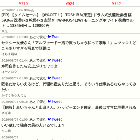
¥770
¥924
¥742
2026/08/07 06:00時点
[PR] 【タイムセール】【6%OFF！】 TOSHIBA(東芝) ドラム式洗濯乾燥機 幅
59.9㎝ 洗濯8kg 乾燥4kg 左開き TW-84GS4L(W) モーニングホワイト 抗菌ウル
ト…
138454円
→ 129800円
東芝
🐦Tweet
あとで読む
2026/08/07 01:00
セクシー女優さん「アルファード一括で買っちゃう私って素敵！」→ツッコミど
ころありすぎる写真で話題に
はちま起稿
🐦Tweet
あとで読む
2026/08/07 01:44
寿司自作したら安上がりでワロタ
はーとログ
🐦Tweet
あとで読む
2026/08/07 01:00
匿名だからいえるけど、代理出産ありだと思う。そういう仕事あるならやってみ
たい
かぞくちゃんねる
🐦Tweet
あとで読む
2026/08/07 05:15
【朗報】みいちゃんと山田さん、ハッピーエンド確定、最後はママに埋葬される
ネギ速
🐦Tweet
あとで読む
2026/08/07 01:00
いい歳して独身の男の人いるでしょ？
キニ速
2026/08/07