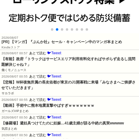
2026/08/07
[PR] 【マンガ】『ぶんか社』セール・キャンペーン中のマンガ本まとめ
Kindleストア
🐦Tweet
あとで読む
2026/08/07 00:57
【有能】政府「トラックはサービスエリア利用有料化すればサボらず走るし流問
題解決じゃね？」
働くモノニュース
🐦Tweet
あとで読む
2026/08/07 00:55
【悲報】W杯後無所属の長友佑都が東京のJ1開幕戦に来場「みなさまへご挨拶さ
せていただきます」
サカラボ
🐦Tweet
あとで読む
2026/08/07 00:55
【動画】手術中に熊本地震直撃やばすぎｗｗｗｗｗｗｗ
ガールズVIPまとめ
🐦Tweet
あとで読む
2026/08/07 00:50
【修羅場】避妊具つけてたのに妊娠…41歳主婦が語る中絶の真実wwwww
気団まとめ
🐦Tweet
あとで読む
2026/08/07 00:50