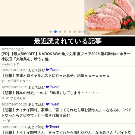
最近読まれている記事
2026/08/13まで
[PR] 【最大50%OFF】KADOKAWA 角川文庫 夏フェア2026 第4弾:怖い!ホラー
小説③『火喰鳥を、喰う』他
Kindleストア
🐦Tweet
あとで読む
2026/08/07 04:27
【悲報】友達とロイヤルホストに行った息子、絶望ｗｗｗｗｗｗｗ
ずっと日曜日のターン
🐦Tweet
あとで読む
2026/08/07 02:12
【悲報】日本の歴史、ついに『崩壊』してしまう・・・・・
NEWSまとめもりー
🐦Tweet
あとで読む
2026/08/07 00:25
【悲報】ナイナイ岡村、家事に「言ってくれたら済む話やん」→なるみに「バイ
トやったらクビやで」と一喝され黙り込む
ネギ速
🐦Tweet
あとで読む
2026/08/07 02:11
【悲報】ナイナイ岡村さん「言ってくれたら済む話やん」なるみさん「バイトや