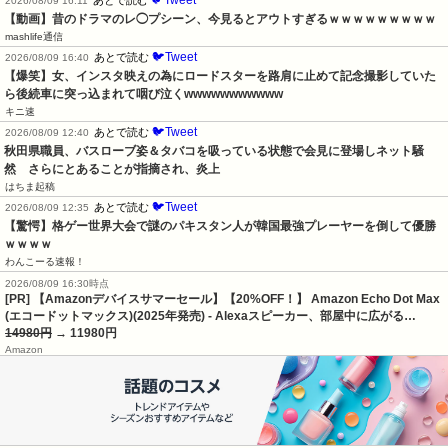
2026/08/09 16:11
【動画】昔のドラマのレ◯プシーン、今見るとアウトすぎるｗｗｗｗｗｗｗｗｗ
mashlife通信
🐦Tweet
あとで読む
2026/08/09 16:40
【爆笑】女、インスタ映えの為にロードスターを路肩に止めて記念撮影していた
ら後続車に突っ込まれて咽び泣くwwwwwwwwwww
キニ速
🐦Tweet
あとで読む
2026/08/09 12:40
秋田県職員、バスローブ姿＆タバコを吸っている状態で会見に登場しネット騒
然　さらにとあることが指摘され、炎上
はちま起稿
🐦Tweet
あとで読む
2026/08/09 12:35
【驚愕】格ゲー世界大会で謎のパキスタン人が韓国最強プレーヤーを倒して優勝
ｗｗｗｗ
わんこーる速報！
2026/08/09 16:30時点
[PR] 【Amazonデバイスサマーセール】【20%OFF！】 Amazon Echo Dot Max
(エコードットマックス)(2025年発売) - Alexaスピーカー、部屋中に広がる…
14980円
→ 11980円
Amazon