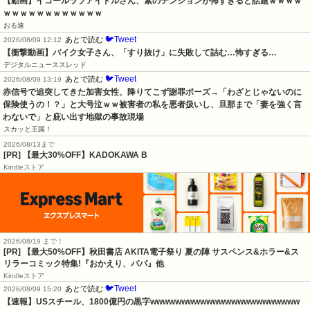
【動画】イコールラブアイドルさん、素のテンションが怖すぎると話題ｗｗｗｗ
ｗｗｗｗｗｗｗｗｗｗｗｗ
おる速
🐦Tweet
あとで読む
2026/08/09 12:12
【衝撃動画】バイク女子さん、「すり抜け」に失敗して詰む…怖すぎる…
デジタルニューススレッド
🐦Tweet
あとで読む
2026/08/09 13:19
赤信号で追突してきた加害女性、降りてこず謝罪ポーズ→「わざとじゃないのに
保険使うの！？」と大号泣ｗｗ被害者の私を悪者扱いし、旦那まで「妻を強く言
わないで」と庇い出す地獄の事故現場
スカッと王国！
2026/08/13まで
[PR] 【最大30%OFF】KADOKAWA B
Kindleストア
2026/08/19 まで！
[PR] 【最大50%OFF】秋田書店 AKITA電子祭り 夏の陣 サスペンス&ホラー&ス
リラーコミック特集!『おかえり、パパ』他
Kindleストア
🐦Tweet
あとで読む
2026/08/09 15:20
【速報】USスチール、1800億円の黒字wwwwwwwwwwwwwwwwwwwwwwww