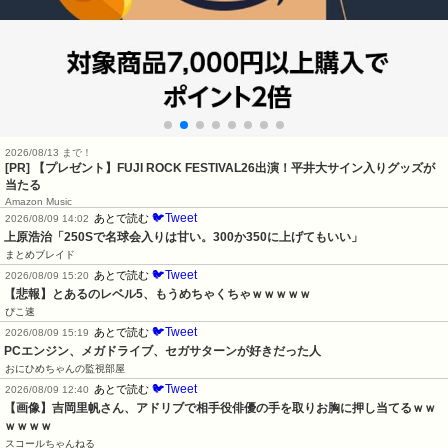
2026/08/13 まで！
[PR] 【プレゼント】FUJI ROCK FESTIVAL26出演！平井大サイン入りグッズが
当たる
Amazon Music
🐦Tweet
あとで読む
2026/08/09 14:02
上原浩治「250Sで名球会入りは甘い。300か350に上げてもいい」
まとめブレイド
🐦Tweet
あとで読む
2026/08/09 15:20
【悲報】とあるのレベル5、もうめちゃくちゃｗｗｗｗｗ
ぴこ速
🐦Tweet
あとで読む
2026/08/09 15:19
PCエンジン、メガドライブ、セガサターンが好きだった人
おにひめちゃんの監視部屋
🐦Tweet
あとで読む
2026/08/09 12:40
【画像】吉岡里帆さん、アドリブで相手役俳優の手を取りお胸に押し当てるｗｗ
ｗｗｗｗ
スコールちゃんねる