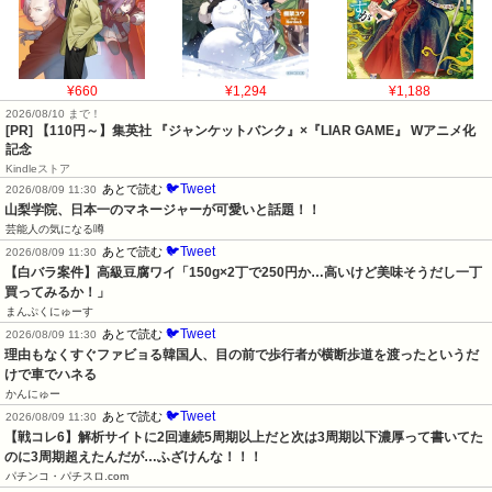
¥660
¥1,294
¥1,188
2026/08/10 まで！
[PR]
【110円～】集英社 『ジャンケットバンク』×『LIAR GAME』 Wアニメ化
記念
Kindleストア
🐦Tweet
あとで読む
2026/08/09 11:30
山梨学院、日本一のマネージャーが可愛いと話題！！
芸能人の気になる噂
🐦Tweet
あとで読む
2026/08/09 11:30
【白バラ案件】高級豆腐ワイ「150g×2丁で250円か…高いけど美味そうだし一丁
買ってみるか！」
まんぷくにゅーす
🐦Tweet
あとで読む
2026/08/09 11:30
理由もなくすぐファビョる韓国人、目の前で歩行者が横断歩道を渡ったというだ
けで車でハネる
かんにゅー
🐦Tweet
あとで読む
2026/08/09 11:30
【戦コレ6】解析サイトに2回連続5周期以上だと次は3周期以下濃厚って書いてた
のに3周期超えたんだが…ふざけんな！！！
パチンコ・パチスロ.com