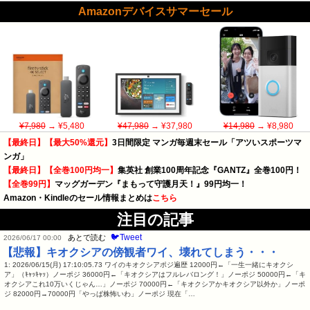
Amazonデバイスサマーセール
¥7,980
→ ¥5,480
¥47,980
→ ¥37,980
¥14,980
→ ¥8,980
【最終日】【最大50%還元】
3日間限定 マンガ毎週末セール「アツいスポーツマ
ンガ」
【最終日】【全巻100円均一】
集英社 創業100周年記念『GANTZ』全巻100円！
【全巻99円】
マッグガーデン『まもって守護月天！』99円均一！
Amazon・Kindleのセール情報まとめは
こちら
注目の記事
🐦Tweet
あとで読む
2026/06/17 00:00
【悲報】キオクシアの傍観者ワイ、壊れてしまう・・・
1: 2026/06/15(月) 17:10:05.73 ワイのキオクシアポジ遍歴 12000円←「一生一緒にキオクシ
ア」（ｷｬｯｷｬｯ）ノーポジ 36000円←「キオクシアはフルレバロング！」ノーポジ 50000円←「キ
オクシアこれ10万いくじゃん…」ノーポジ 70000円←「キオクシアかキオクシア以外か」ノーポ
ジ 82000円→70000円「やっぱ株怖いわ」ノーポジ 現在「…