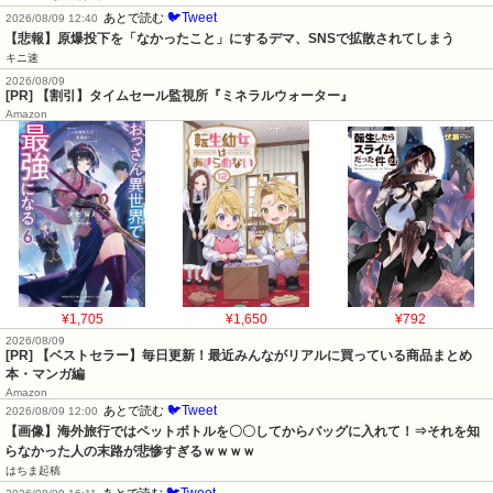
🐦Tweet
あとで読む
2026/08/09 12:40
【悲報】原爆投下を「なかったこと」にするデマ、SNSで拡散されてしまう
キニ速
2026/08/09
[PR] 【割引】タイムセール監視所『ミネラルウォーター』
Amazon
¥1,705
¥1,650
¥792
2026/08/09
[PR] 【ベストセラー】毎日更新！最近みんながリアルに買っている商品まとめ
本・マンガ編
Amazon
🐦Tweet
あとで読む
2026/08/09 12:00
【画像】海外旅行ではペットボトルを〇〇してからバッグに入れて！⇒それを知
らなかった人の末路が悲惨すぎるｗｗｗｗ
はちま起稿
🐦Tweet
あとで読む