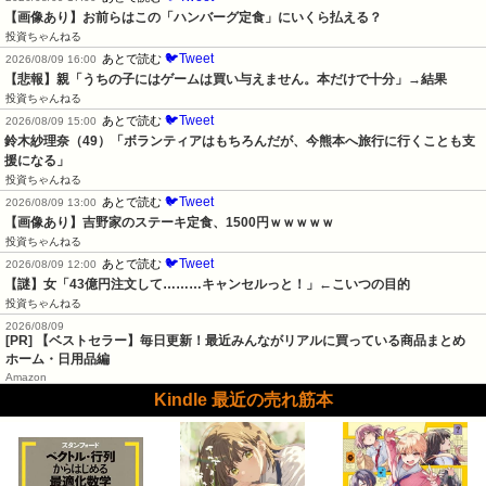
【画像あり】お前らはこの「ハンバーグ定食」にいくら払える？
投資ちゃんねる
🐦Tweet
あとで読む
2026/08/09 16:00
【悲報】親「うちの子にはゲームは買い与えません。本だけで十分」→結果
投資ちゃんねる
🐦Tweet
あとで読む
2026/08/09 15:00
鈴木紗理奈（49）「ボランティアはもちろんだが、今熊本へ旅行に行くことも支
援になる」
投資ちゃんねる
🐦Tweet
あとで読む
2026/08/09 13:00
【画像あり】吉野家のステーキ定食、1500円ｗｗｗｗｗ
投資ちゃんねる
🐦Tweet
あとで読む
2026/08/09 12:00
【謎】女「43億円注文して………キャンセルっと！」←こいつの目的
投資ちゃんねる
2026/08/09
[PR] 【ベストセラー】毎日更新！最近みんながリアルに買っている商品まとめ
ホーム・日用品編
Amazon
Kindle 最近の売れ筋本