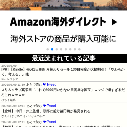
最近読まれている記事
2026/08/09
[PR]
【Kindle】毎月1日更新 月替わりセール 130冊程度が大幅割引！『やわらか
く、考える。』他
Kindleストア
🐦Tweet
あとで読む
2026/08/09 11:30
スリムクラブ真栄田「これで2000円いかない日高屋は国宝」→マジで凄すぎるだ
ろこれｗｗｗｗ
はちま起稿
🐦Tweet
あとで読む
2026/08/09 12:12
【悲報】 中日・井上監督、頭部に前方後円墳が発見される
なんJ（まとめては）いかんのか？
🐦Tweet
あとで読む
2026/08/09 12:12