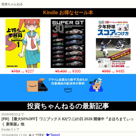
投資ちゃんねる
Kindle お得なセール本
¥759
→ ¥227
¥5,400
→ ¥300
¥990
→ ¥495
投資ちゃんねるの最新記事
2026/08/13まで
[PR]
【最大50%OFF】ワニブックス 82(ワニ)の日 2026 開催中『まほろまてぃっ
く 新装版』他
Kindleストア
🐦Tweet
あとで読む
2026/08/09 17:00