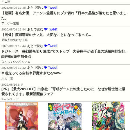
キニ速
🐦Tweet
あとで読む
2026/08/09 12:45
【動画】有名女優、アニソン盆踊りにブチ切れ「日本の品格が落ちたと思いまし
た」
アニゲー速報
🐦Tweet
あとで読む
2026/08/09 12:44
【画像】渡辺莉奈のナマ足、大変なことになってるって...
芸能人の気になる噂
🐦Tweet
あとで読む
2026/08/09 12:44
ドジャース　接戦勝ち切り連敗7でストップ　大谷翔平が値千金の決勝内野安打、
由伸6回途中無失点
なんじぇいスタジアム
🐦Tweet
あとで読む
2026/08/09 12:42
車道走ってる自転車邪魔すぎだろwww
ふぇー速
2026/08/16まで
[PR] 【最大20%OFF】白泉社 「育成ゲームに転生したのに、なぜか騎士達に溺
愛されてます」最新話配信フェア
Kindleストア