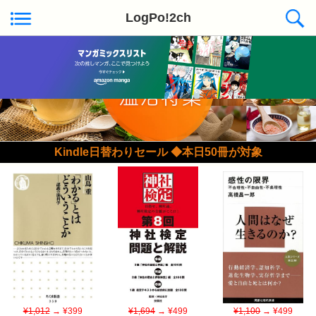
LogPo!2ch
Kindle日替わりセール ◆本日50冊が対象
¥1,012
→ ¥399
¥1,694
→ ¥499
¥1,100
→ ¥499