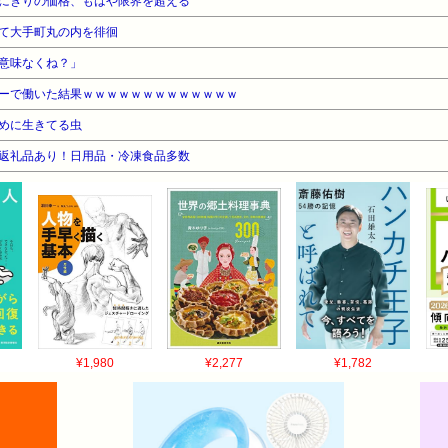
にぎりの価格、もはや限界を超える
て大手町丸の内を徘徊
意味なくね？」
ーで働いた結果ｗｗｗｗｗｗｗｗｗｗｗｗｗ
めに生きてる虫
限定返礼品あり！日用品・冷凍食品多数
¥1,980
¥2,277
¥1,782