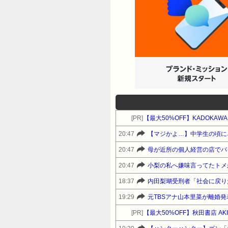
[PR]
20:47
20:47
20:47
18:37
内田梨瑚受刑者「社会に戻り
19:29
元TBSアナ山本里菜が離婚
[PR]