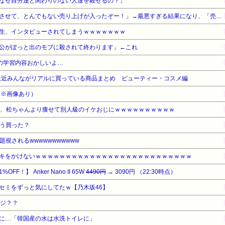
なぜ自分達と関わりのない人達を殺せるの？」
「成人向けゲームを大ヒットさせて、とんでもない売り上げが入ったぞー！」→最悪すぎる結果になり、「売り上げ0円だけど、多額の税金を払え」という状況になって絶望
生、インタビューされてしまうｗｗｗｗｗｗｗ
公がぽっと出のモブに殺されて終わります」←これ
Tの学習内容おかしいよ…
最近みんながリアルに買っている商品まとめ ビューティー・コスメ編
（※画像あり）
ん、松ちゃんより痩せて別人級のイケおじにｗｗｗｗｗｗｗｗｗｗ
もう買った？
視されるwwwwwwwwwww
キをかけないｗｗｗｗｗｗｗｗｗｗｗｗｗｗｗｗｗｗｗｗｗｗｗｗｗｗ
F！】 Anker Nano II 65W
4490円
→ 3090円 （22:30時点）
セミをずっと気にしてたｗ【乃木坂46】
ージ？？
に…「韓国産の水は水洗トイレに」