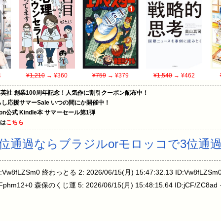
4
¥1,210
→ ¥360
¥759
→ ¥379
¥1,540
→ ¥462
集英社 創業100周年記念！人気作に割引クーポン配布中！
暮らし応援サマーSale いつの間にか開催中！
zon公式 Kindle本 サマーセール第1弾
めは
こちら
2位通過ならブラジルorモロッコで3位通
51 ID:Vw8fLZSm0 終わっとる 2: 2026/06/15(月) 15:47:32.13 ID:Vw8f
ID:ZFphm12+0 森保のくじ運 5: 2026/06/15(月) 15:48:15.64 ID:jCF