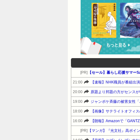
[PR]
【セール】暮らし応援サマーSa
21:00
【速報】NHK職員が番組出演タ
20:00
原題より邦題の方がセンスが
19:00
ジャンポケ斉藤の被害女性「バ
18:00
【画像】サテライトオフィスの
16:00
【朗報】Amazonで「GANT
[PR]
【マンガ】『光文社』高ポイ