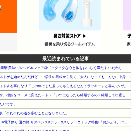
最近読まれている記事
【最大50%OFF】KADOKAWA 簡単!美味い!レシピ本フェア③『クタクタな心と体をおいしく満たす いたわりごはん』他
【マジかよ…】中学生の頃にネトゲを始めたんだけど、中学生の目線から見て「大人になってもこんなに中身幼いの！？」って人がいて衝撃だった…
母が近所の個人経営の店でバイトする事になり「この年でまた雇ってもらえるなんてラッキー」と喜んでいたものの、雇われた理由が…
小梨の私へ嫌味言ってたトメが、標的をコトメに変えた→トメ「いつになったら結婚するの？結婚して出産してようやく一人前よ」普段はスルーするコトメだったが…
たいです」
発表「それぞれの道を歩むこととなりました」
【最大50%OFF】秋田書店 AKITA電子祭り 夏の陣 サスペンス&ホラー&スリラーコミック特集!『おかえり、パパ』他