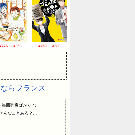
¥726
→ ¥363
¥759
→ ¥380
過ならフランス
LZSm0 毎回強豪ばかり 4:
/ZC8ad そんなことある？…