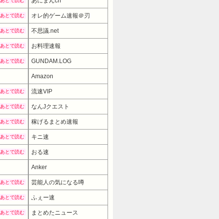
あにまんch
あとで読む
オレ的ゲーム速報＠刃
あとで読む
不思議.net
あとで読む
お料理速報
あとで読む
GUNDAM.LOG
あとで読む
Amazon
流速VIP
あとで読む
なんJクエスト
あとで読む
稼げるまとめ速報
あとで読む
キニ速
あとで読む
おる速
あとで読む
Anker
芸能人の気になる噂
あとで読む
ふぇー速
あとで読む
まとめたニュース
あとで読む