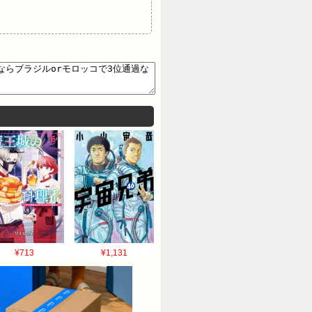
¥713
¥1,131