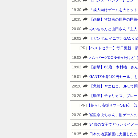
19:30
【ハンターハンター】ゴン「
19:30
18:35
【画像】容疑者の巨胸の同級
20:00
みいちゃんと山田さん「主人
19:02
【ガンダム イニブ】GACK
[PR]
【ベストセラー】毎日更新！
19:02
ハンバーグDON作ったけど
19:02
【衝撃】63歳・木村祐一さ
19:01
GANTZ全巻100円セール、
20:20
【悲報】ヤニねこ、BPOで問題
20:20
【動画】チャリカス、ブレー
[PR]
【暮らし応援サマーSale】【31%OF
20:20
冨里奈央ちゃん、罰ゲームの
18:34
34歳の女子てどういうイメ
18:35
日本の地震被害に支援したの