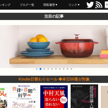
ンキング
ブログ一覧
閲覧履歴▼
リンク▼
ブックマーク
最近読んだ
あとで読む
ネットスーパー
飲食店舗用品
セール情報
注目の記事
Kindle日替わりセール ◆本日50冊が対象