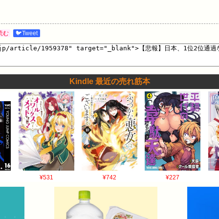
読む
🐦Tweet
Kindle 最近の売れ筋本
¥531
¥742
¥227