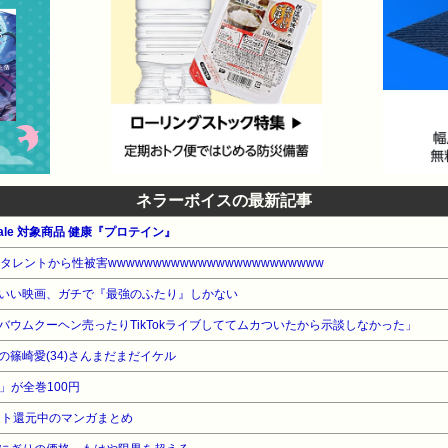
ネラーボイスの最新記事
le 対象商品 健康『プロテイン』
レントから性被害wwwwwwwwwwwwwwwwwwwwwwww
いい映画、ガチで『最強のふたり』しかない
ウムクーヘン売ったりTikTokライブしててムカついたから示談しなかった」
篠崎愛(34)さんまだまだイケル
Z」が全巻100円
ント還元中のマンガまとめ