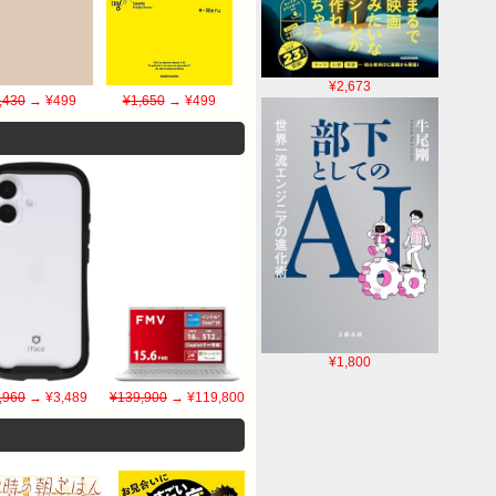
¥2,673
,430
→ ¥499
¥1,650
→ ¥499
¥1,800
,960
→ ¥3,489
¥139,900
→ ¥119,800