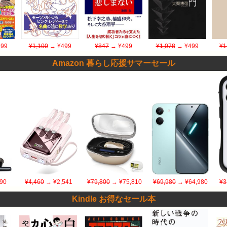
99
¥1,100
→ ¥499
¥847
→ ¥499
¥1,078
→ ¥499
¥1
Amazon 暮らし応援サマーセール
90
¥4,460
→ ¥2,541
¥79,800
→ ¥75,810
¥69,980
→ ¥64,980
¥3
Kindle お得なセール本