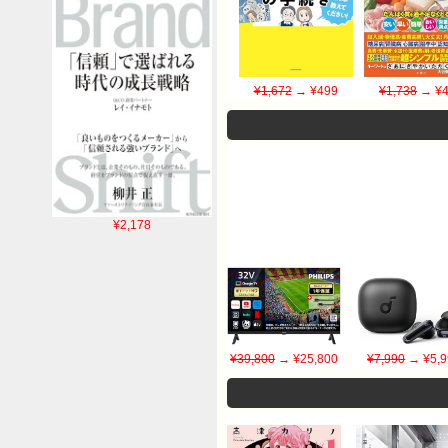
¥1,672
→ ¥499
¥1,738
→ ¥4
¥2,178
¥39,800
→ ¥25,800
¥7,990
→ ¥5,9