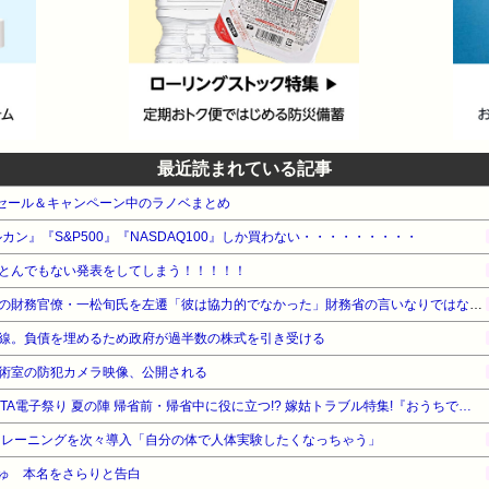
最近読まれている記事
e本 セール＆キャンペーン中のラノベまとめ
カン』『S&P500』『NASDAQ100』しか買わない・・・・・・・・・
とんでもない発表をしてしまう！！！！！
【速報】高市政権、エース級の財務官僚・一松旬氏を左遷「彼は協力的でなかった」財務省の言いなりではないことが判明
線。負債を埋めるため政府が過半数の株式を引き受ける
術室の防犯カメラ映像、公開される
【最大50%OFF】秋田書店 AKITA電子祭り 夏の陣 帰省前・帰省中に役に立つ!? 嫁姑トラブル特集!『おうちで死にたい～自然で穏やかな最後の日々～』他
トレーニングを次々導入「自分の体で人体実験したくなっちゃう」
ゅ 本名をさらりと告白