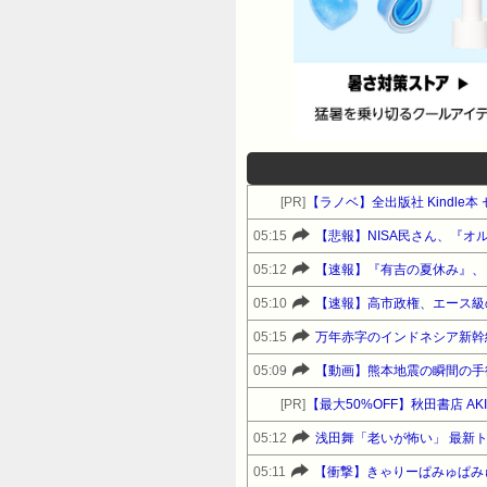
[PR]
【ラノベ】全出版社 Kindl
05:15
【悲報】NISA民さん、『オル
05:12
【速報】『有吉の夏休み』、
05:10
05:15
万年赤字のインドネシア新幹
05:09
【動画】熊本地震の瞬間の手
[PR]
05:12
浅田舞「老いが怖い」 最新
05:11
【衝撃】きゃりーぱみゅぱみ