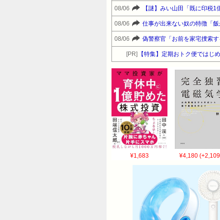
08/06
【謎】みい山田「既に印税1
08/06
仕事が出来ない奴の特徴「飯
08/06
偽警察官「お前を家宅捜索す
[PR]
【特集】定期おトク便ではじめ
¥1,683
¥4,180 (+2,109