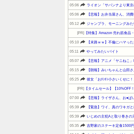
05:06
ライオン「サバンナより東京
05:06
【悲報】お弁当屋さん、消費
05:12
ジャンプラ、モーニングみた
[PR]
【特集】Amazon 売れ筋食
05:10
【末路ｗｗ】不倫にハマった
05:11
やってみたいバイト
05:07
【悲報】アニメ「ヤニねこ」
05:15
【朗報】みいちゃんと山田さ
05:25
彼女「おﾁﾝﾁﾝ小さいくせに
[PR]
07:00
【悲報】ライザさん、お●ぱ
05:39
【緊急】ワイ、真のワキガと
05:39
05:35
吉野家のステーキ定食150