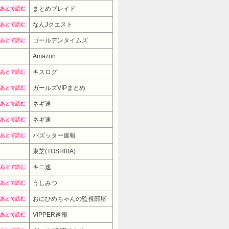
まとめブレイド
あとで読む
なんJクエスト
あとで読む
ゴールデンタイムズ
あとで読む
Amazon
キスログ
あとで読む
ガールズVIPまとめ
あとで読む
ネギ速
あとで読む
ネギ速
あとで読む
バズッター速報
あとで読む
28800円
→ 25920円 （10:30時点）
東芝(TOSHIBA)
キニ速
あとで読む
うしみつ
あとで読む
おにひめちゃんの監視部屋
あとで読む
VIPPER速報
あとで読む