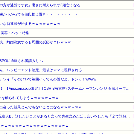
の方が過酷です女」暑さに耐えられず3頭亡くなる
税が下がっても値段据え置き・・・・・・・・・
いな新連載が始まるｗｗｗｗｗｗｗｗ
品・美容・ペット特集
夫、離婚決意するも周囲の反応がコレｗｗｗ
BPOに通報され審議入りへ
ん、ハッピーエンド確定、最後はママに埋葬される
！」ワイ「そのﾁﾝﾁﾝで毎回イッてんの誰だよ」ドンッ！wwww
【タイムセール】【10%OFF！】 【Amazon.co.jp限定】TOSHIBA(東芝) スチームオーブンレンジ 石窯オーブン 23L
いを触られてしまうｗｗｗｗｗｗｗｗ
出会った結果とんでもないことになるｗｗｗｗｗｗ
いじめの主犯Aと取り巻きの元友人B。話したいことがあると言って先生含めた話し合いをしたら「全て誤解。私達は何もしてない」と言い出した
0円ｗｗｗｗｗｗｗｗｗｗｗｗｗｗｗｗｗｗｗ