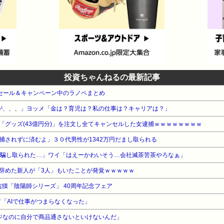
投資ちゃんねるの最新記事
e本 セール＆キャンペーン中のラノベまとめ
が、、、」ヨッメ「金は？育児は？私の仕事は？キャリアは？」
「グッズ(43億円分)」を注文し全てキャンセルした女逮捕ｗｗｗｗｗｗｗｗ
捕されずに済むよ」３０代男性が1342万円だまし取られる
円騙し取られた…」ワイ「はえーかわいそう…会社滅茶苦茶やろなぁ」
辞めた新人が「3人」もいたことが発覚ｗｗｗｗｗ
夢枕獏「陰陽師シリーズ」 40周年記念フェア
ニア「AIで仕事がつまらなくなった」
ジなのに自分で商品通さないといけないんだ」