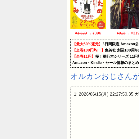
¥1,320
→ ¥396
¥913
→ ¥31
【最大50%還元】
3日間限定 Amaz
【全巻100円均一】
集英社 創業100周
【全巻11円】
極！単行本シリーズ 11
Amazon・Kindle・セール情報のまと
オルカンおじさんが
1: 2026/06/15(月) 22:27:50