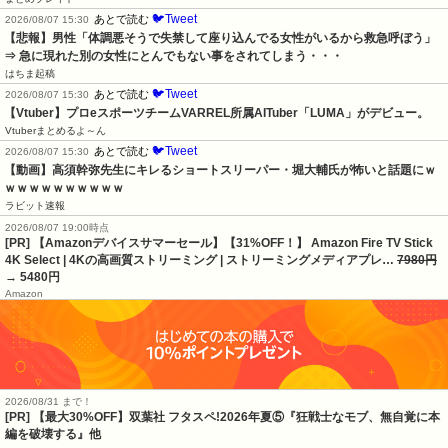
🐦Tweet
あとで読む
2026/08/07 15:30
【悲報】男性「体調悪そうで失禁して座り込んでる女性がいるから救急呼ぼう」
⇒ 急に現れた別の女性にとんでもない事をされてしまう・・・
はちま起稿
🐦Tweet
あとで読む
2026/08/07 15:30
【Vtuber】プロeスポーツチームVARREL所属AITuber「LUMA」がデビュー。
Vtuberまとめるよ～ん
🐦Tweet
あとで読む
2026/08/07 15:30
【動画】高須幹弥先生にキレるショートスリーパー・堀大輔氏が怖いと話題にｗ
ｗｗｗｗｗｗｗｗｗｗ
ラビット速報
2026/08/07 19:00時点
[PR] 【Amazonデバイスサマーセール】【31%OFF！】 Amazon Fire TV Stick
4K Select | 4Kの高画質ストリーミング | ストリーミングメディアプレ…
7980円
→ 5480円
Amazon
2026/08/31 まで！
[PR] 【最大30%OFF】双葉社 フタスペ!2026年夏⑤『狂戦士なモブ、無自覚に本
編を破壊する』他