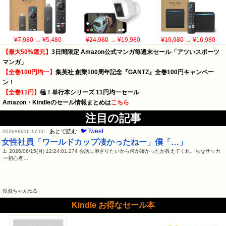
¥7,980
→ ¥5,480
¥24,980
→ ¥19,980
¥19,980
→ ¥16,980
【最大50%還元】
3日間限定 Amazon公式マンガ毎週末セール「アツいスポーツ
マンガ」
【全巻100円均一】
集英社 創業100周年記念『GANTZ』全巻100円キャンペー
ン！
【全巻11円】
極！単行本シリーズ 11円均一セール
Amazon・Kindleのセール情報まとめは
こちら
注目の記事
🐦Tweet
あとで読む
2026/06/16 17:00
女性社員「ワールドカップ凄かったねー」僕「…」
1: 2026/06/15(月) 12:24:01.274 会話に混ざりたいから何が凄かったか教えてくれ。ちなサッカ
ー初心者…
投資ちゃんねる
Kindle お得なセール本