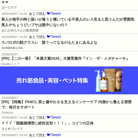
ｗｗ
はーとログ
🐦Tweet
あとで読む
2026/08/07 14:04
美人が相手の時と扱いが違うと嘆いている不美人のレス見ると思うんだが雰囲気
美人やちょうどいブサは眼中にないの？
おにひめちゃんの監視部屋
🐦Tweet
あとで読む
2026/08/07 14:02
スパロボの顔グラスレ　誰？ってなるのもたまにあるよな
GUNDAM.LOG
2026/08/07
[PR] 【この一冊】「本屋大賞2026」大賞受賞作『イン・ザ・メガチャーチ』
Kindleストア
2026/08/07
[PR] 【特集】FANCL 美と健やかさを支えるインナーケア 内側から整える習慣
で、毎日をサポート
Amazon
🐦Tweet
あとで読む
2026/08/07 14:04
？？？「国旗損壊罪に絶対反対！！！」←コイツの正体
まとめブレイド
🐦Tweet
あとで読む
2026/08/07 14:04