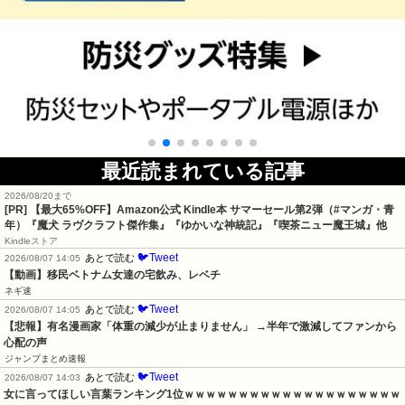
最近読まれている記事
2026/08/20まで
[PR]
【最大65%OFF】Amazon公式 Kindle本 サマーセール第2弾（#マンガ・青
年）『魔犬 ラヴクラフト傑作集』『ゆかいな神統記』『喫茶ニュー魔王城』他
Kindleストア
🐦Tweet
あとで読む
2026/08/07 14:05
【動画】移民ベトナム女達の宅飲み、レベチ
ネギ速
🐦Tweet
あとで読む
2026/08/07 14:05
【悲報】有名漫画家「体重の減少が止まりません」 →半年で激減してファンから
心配の声
ジャンプまとめ速報
🐦Tweet
あとで読む
2026/08/07 14:03
女に言ってほしい言葉ランキング1位ｗｗｗｗｗｗｗｗｗｗｗｗｗｗｗｗｗｗｗｗ