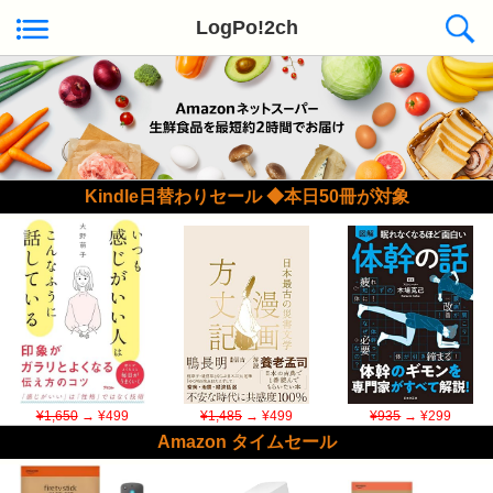
LogPo!2ch
Kindle日替わりセール ◆本日50冊が対象
¥1,650
→ ¥499
¥1,485
→ ¥499
¥935
→ ¥299
Amazon タイムセール