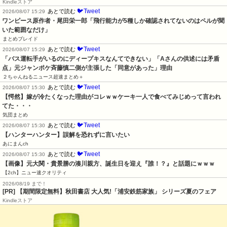
Kindleストア
🐦Tweet
あとで読む
2026/08/07 15:29
ワンピース原作者・尾田栄一郎「飛行能力が5種しか確認されてないのはペルが聞
いた範囲なだけ」
まとめブレイド
🐦Tweet
あとで読む
2026/08/07 15:29
「バス運転手がいるのにディープキスなんてできない」「Aさんの供述には矛盾
点」元ジャンポケ斉藤慎二側が主張した「同意があった」理由
２ちゃんねるニュース超速まとめ＋
🐦Tweet
あとで読む
2026/08/07 15:30
【愕然】嫁が冷たくなった理由がコレｗｗケーキ一人で食べてみじめって言われ
てた・・・
気団まとめ
🐦Tweet
あとで読む
2026/08/07 15:30
【ハンターハンター】誤解を恐れずに言いたい
あにまんch
🐦Tweet
あとで読む
2026/08/07 15:30
【画像】元大関・貴景勝の湊川親方、誕生日を迎え『誰！？』と話題にｗｗｗ
【2ch】ニュー速クオリティ
2026/08/19 まで！
[PR] 【期間限定無料】秋田書店 大人気!「浦安鉄筋家族」 シリーズ夏のフェア
Kindleストア