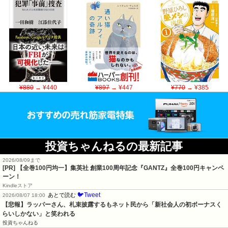
¥880
→ ¥440
¥897
→ ¥447
¥770
→ ¥385
投資ちゃんねるの最新記事
2026/08/09まで
[PR]
【全巻100円均一】集英社 創業100周年記念『GANTZ』全巻100円キャンペ
ーン！
Kindleストア
🐦Tweet
あとで読む
2026/08/07 18:00
【悲報】ラッパーさん、札束披露するもネット民から「新社会人の初ボーナスく
らいしかない」と笑われる
投資ちゃんねる