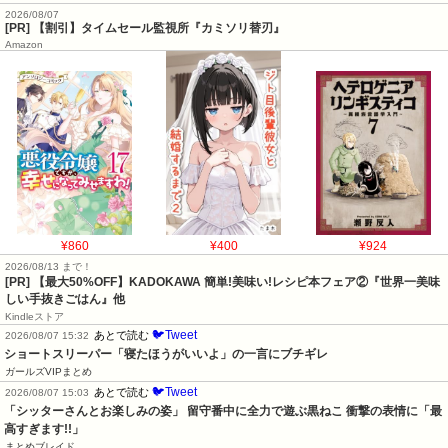
2026/08/07
[PR] 【割引】タイムセール監視所『カミソリ替刃』
Amazon
¥860
¥400
¥924
2026/08/13 まで！
[PR] 【最大50%OFF】KADOKAWA 簡単!美味い!レシピ本フェア②『世界一美味
しい手抜きごはん』他
Kindleストア
🐦Tweet
あとで読む
2026/08/07 15:32
ショートスリーパー「寝たほうがいいよ」の一言にブチギレ
ガールズVIPまとめ
🐦Tweet
あとで読む
2026/08/07 15:03
「シッターさんとお楽しみの姿」 留守番中に全力で遊ぶ黒ねこ 衝撃の表情に「最
高すぎます!!」
まとめブレイド