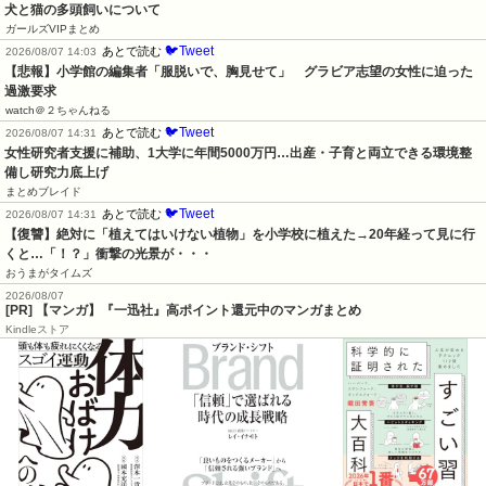
犬と猫の多頭飼いについて
ガールズVIPまとめ
🐦Tweet
あとで読む
2026/08/07 14:03
【悲報】小学館の編集者「服脱いで、胸見せて」　グラビア志望の女性に迫った
過激要求
watch＠２ちゃんねる
🐦Tweet
あとで読む
2026/08/07 14:31
女性研究者支援に補助、1大学に年間5000万円…出産・子育と両立できる環境整
備し研究力底上げ
まとめブレイド
🐦Tweet
あとで読む
2026/08/07 14:31
【復讐】絶対に「植えてはいけない植物」を小学校に植えた→20年経って見に行
くと…「！？」衝撃の光景が・・・
おうまがタイムズ
2026/08/07
[PR] 【マンガ】『一迅社』高ポイント還元中のマンガまとめ
Kindleストア