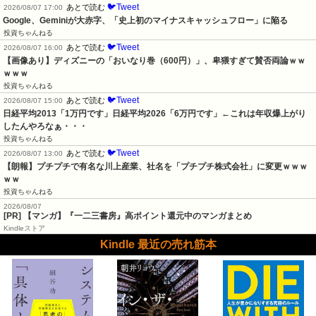
🐦Tweet
あとで読む
2026/08/07 17:00
Google、Geminiが大赤字、「史上初のマイナスキャッシュフロー」に陥る
投資ちゃんねる
🐦Tweet
あとで読む
2026/08/07 16:00
【画像あり】ディズニーの「おいなり巻（600円）」、卑猥すぎて賛否両論ｗｗ
ｗｗｗ
投資ちゃんねる
🐦Tweet
あとで読む
2026/08/07 15:00
日経平均2013「1万円です」日経平均2026「6万円です」←これは年収爆上がり
したんやろなぁ・・・
投資ちゃんねる
🐦Tweet
あとで読む
2026/08/07 13:00
【朗報】プチプチで有名な川上産業、社名を「プチプチ株式会社」に変更ｗｗｗ
ｗｗ
投資ちゃんねる
2026/08/07
[PR] 【マンガ】『一二三書房』高ポイント還元中のマンガまとめ
Kindleストア
Kindle 最近の売れ筋本