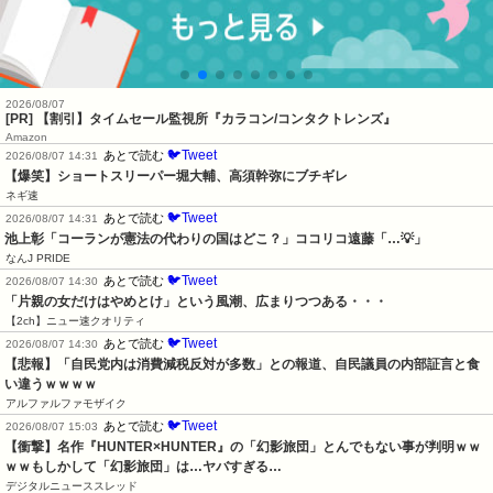
2026/08/07
[PR] 【割引】タイムセール監視所『カラコン/コンタクトレンズ』
Amazon
🐦Tweet
あとで読む
2026/08/07 14:31
【爆笑】ショートスリーパー堀大輔、高須幹弥にブチギレ
ネギ速
🐦Tweet
あとで読む
2026/08/07 14:31
池上彰「コーランが憲法の代わりの国はどこ？」ココリコ遠藤「…💡」
なんJ PRIDE
🐦Tweet
あとで読む
2026/08/07 14:30
「片親の女だけはやめとけ」という風潮、広まりつつある・・・
【2ch】ニュー速クオリティ
🐦Tweet
あとで読む
2026/08/07 14:30
【悲報】「自民党内は消費減税反対が多数」との報道、自民議員の内部証言と食
い違うｗｗｗｗ
アルファルファモザイク
🐦Tweet
あとで読む
2026/08/07 15:03
【衝撃】名作『HUNTER×HUNTER』の「幻影旅団」とんでもない事が判明ｗｗ
ｗｗもしかして「幻影旅団」は…ヤバすぎる…
デジタルニューススレッド