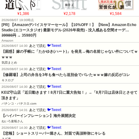
¥1,386
¥2,178
¥1,584
2026/08/07 19:00時点
[PR] 【Amazonデバイスサマーセール】【10%OFF！】 【New】Amazon Echo
Studio (エコースタジオ) 最新モデル (2026年発売) - 没入感ある空間オーデ…
39980円
→ 35980円
Amazon
🐦Tweet
あとで読む
2026/08/07 14:30
【困惑】嫁の手帳に「たかゆき(ハート)」を発見→俺の名前じゃない件についてｗ
ｗｗｗ
気団まとめ
🐦Tweet
あとで読む
2026/08/07 14:30
【修羅場】上司の弁当を3年も食べたら送別会でバレたｗｗｗ嫁の反応がコレ
キスログ
🐦Tweet
あとで読む
2026/08/07 14:30
KEIZ守山店「近日動きます！8月7日に重大告知！」→「8月7日は店休日とさせて
頂きます」
パチンコ・パチスロ.com
🐦Tweet
あとで読む
2026/08/07 14:31
【ハイパーインフレーション】海外展開決定
ねいろ速報さん
🐦Tweet
あとで読む
2026/08/07 14:30
【悲報】ショートスリーパー堀さん、対面で高須幹弥にキレる
ネギ速