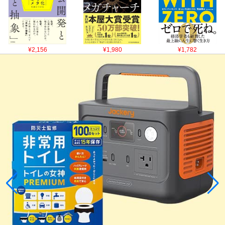
¥2,156
¥1,980
¥1,782