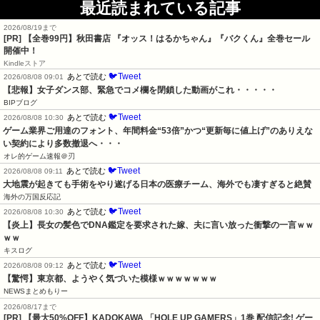
最近読まれている記事
2026/08/19まで
[PR]
【全巻99円】秋田書店 『オッス！はるかちゃん』『バクくん』全巻セール
開催中！
Kindleストア
🐦Tweet
あとで読む
2026/08/08 09:01
【悲報】女子ダンス部、緊急でコメ欄を閉鎖した動画がこれ・・・・・
BIPブログ
🐦Tweet
あとで読む
2026/08/08 10:30
ゲーム業界ご用達のフォント、年間料金“53倍”かつ“更新毎に値上げ”のありえな
い契約により多数撤退へ・・・
オレ的ゲーム速報＠刃
🐦Tweet
あとで読む
2026/08/08 09:11
大地震が起きても手術をやり遂げる日本の医療チーム、海外でも凄すぎると絶賛
海外の万国反応記
🐦Tweet
あとで読む
2026/08/08 10:30
【炎上】長女の髪色でDNA鑑定を要求された嫁、夫に言い放った衝撃の一言ｗｗ
ｗｗ
キスログ
🐦Tweet
あとで読む
2026/08/08 09:12
【驚愕】東京都、ようやく気づいた模様ｗｗｗｗｗｗｗ
NEWSまとめもりー
2026/08/17まで
[PR] 【最大50%OFF】KADOKAWA 「HOLE UP GAMERS」1巻 配信記念! ゲー