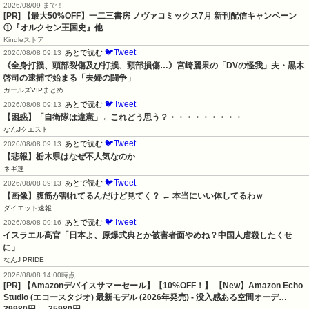
2026/08/09 まで！
[PR] 【最大50%OFF】一二三書房 ノヴァコミックス7月 新刊配信キャンペーン
①『オルクセン王国史』他
Kindleストア
🐦Tweet
あとで読む
2026/08/08 09:13
《全身打撲、頭部裂傷及び打撲、頸部損傷…》宮崎麗果の「DVの怪我」夫・黒木
啓司の逮捕で始まる「夫婦の闘争」
ガールズVIPまとめ
🐦Tweet
あとで読む
2026/08/08 09:13
【困惑】「自衛隊は違憲」←これどう思う？・・・・・・・・・
なんJクエスト
🐦Tweet
あとで読む
2026/08/08 09:13
【悲報】栃木県はなぜ不人気なのか
ネギ速
🐦Tweet
あとで読む
2026/08/08 09:13
【画像】腹筋が割れてるんだけど見てく？ ← 本当にいい体してるわｗ
ダイエット速報
🐦Tweet
あとで読む
2026/08/08 09:16
イスラエル高官「日本よ、原爆式典とか被害者面やめね？中国人虐殺したくせ
に」
なんJ PRIDE
2026/08/08 14:00時点
[PR] 【Amazonデバイスサマーセール】【10%OFF！】 【New】Amazon Echo
Studio (エコースタジオ) 最新モデル (2026年発売) - 没入感ある空間オーデ…