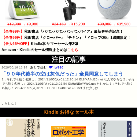
¥12,980
→ ¥9,980
¥24,150
→ ¥15,200
¥39,980
→ ¥35,980
【全巻99円】
秋田書店『ババンババンバンバンパイア』最新巻発売記念！
【全巻99円】
秋田書店『クローバー』『チキン』『ドロップOG』1週間限定！
【最大65%OFF】
Kindle本 サマーセール第2弾
Amazon・Kindleのセール情報まとめは
こちら
注目の記事
🐦Tweet
あとで読む
2026/06/16 16:34
「９０年代後半の空は灰色だった」全員同意してしまう
1：それでも動く名無し： 2024/11/05(火) 01:12:30.14 ID:8/+A4ul20.net なんでやろな 2：それ
でも動く名無し： 2024/11/05(火) 01:13:02.54 ID:HuNEeYWz0.net たしかに 3：それでも動く
名無し： 2024/11/05(火) 01:13:11.70 ID:k389IWGZ0.net まだ少しは…
いたしん！
Kindle お得なセール本