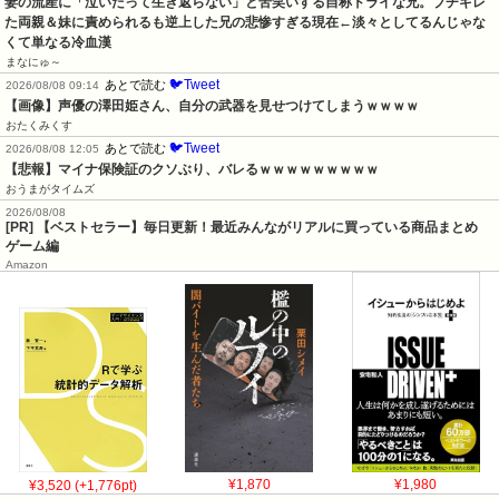
妻の流産に「泣いたって生き返らない」と苦笑いする自称ドライな兄。ブチギレ
た両親＆妹に責められるも逆上した兄の悲惨すぎる現在←淡々としてるんじゃな
くて単なる冷血漢
まなにゅ～
🐦Tweet
あとで読む
2026/08/08 09:14
【画像】声優の澤田姫さん、自分の武器を見せつけてしまうｗｗｗｗ
おたくみくす
🐦Tweet
あとで読む
2026/08/08 12:05
【悲報】マイナ保険証のクソぶり、バレるｗｗｗｗｗｗｗｗｗ
おうまがタイムズ
2026/08/08
[PR] 【ベストセラー】毎日更新！最近みんながリアルに買っている商品まとめ
ゲーム編
Amazon
¥3,520 (+1,776pt)
¥1,870
¥1,980