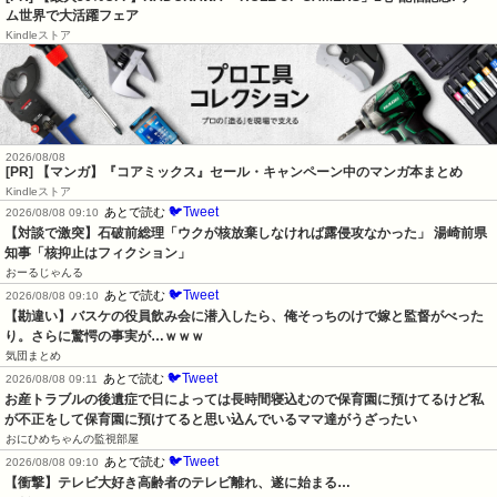
ム世界で大活躍フェア
Kindleストア
2026/08/08
[PR] 【マンガ】『コアミックス』セール・キャンペーン中のマンガ本まとめ
Kindleストア
🐦Tweet
あとで読む
2026/08/08 09:10
【対談で激突】石破前総理「ウクが核放棄しなければ露侵攻なかった」 湯崎前県
知事「核抑止はフィクション」
おーるじゃんる
🐦Tweet
あとで読む
2026/08/08 09:10
【勘違い】バスケの役員飲み会に潜入したら、俺そっちのけで嫁と監督がべった
り。さらに驚愕の事実が…ｗｗｗ
気団まとめ
🐦Tweet
あとで読む
2026/08/08 09:11
お産トラブルの後遺症で日によっては長時間寝込むので保育園に預けてるけど私
が不正をして保育園に預けてると思い込んでいるママ達がうざったい
おにひめちゃんの監視部屋
🐦Tweet
あとで読む
2026/08/08 09:10
【衝撃】テレビ大好き高齢者のテレビ離れ、遂に始まる…