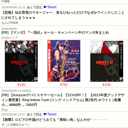
IT速報
🐦Tweet
あとで読む
2026/08/08 10:31
【悲報】仙台育英のマネージャー、首をひねっただけでなぜかウインクしたこと
にされてしまうｗｗｗ
なんJ PRIDE
2026/08/08
[PR] 【マンガ】『一迅社』セール・キャンペーン中のマンガ本まとめ
Kindleストア
¥100
¥792
¥100
2026/08/08 14:00時点
[PR] 【Amazonデバイスサマーセール】【31%OFF！】 【2023年度グッドデザ
イン賞受賞】Ring Indoor Cam (リング インドアカム) 第2世代 ホワイト | 軽量
小…
4980円
→ 3460円
Ring
🐦Tweet
あとで読む
2026/08/08 10:27
【衝撃】ロピアの牛脂がどうみても「美味い肉」なんやが・・・・・
ずっと日曜日のターン