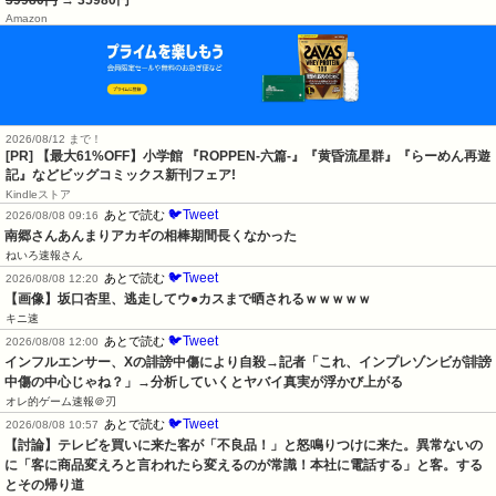
39980円
→ 35980円
Amazon
2026/08/12 まで！
[PR] 【最大61%OFF】小学館 『ROPPEN-六篇-』『黄昏流星群』『らーめん再遊
記』などビッグコミックス新刊フェア!
Kindleストア
🐦Tweet
あとで読む
2026/08/08 09:16
南郷さんあんまりアカギの相棒期間長くなかった
ねいろ速報さん
🐦Tweet
あとで読む
2026/08/08 12:20
【画像】坂口杏里、逃走してウ●カスまで晒されるｗｗｗｗｗ
キニ速
🐦Tweet
あとで読む
2026/08/08 12:00
インフルエンサー、Xの誹謗中傷により自殺→記者「これ、インプレゾンビが誹謗
中傷の中心じゃね？」→分析していくとヤバイ真実が浮かび上がる
オレ的ゲーム速報＠刃
🐦Tweet
あとで読む
2026/08/08 10:57
【討論】テレビを買いに来た客が「不良品！」と怒鳴りつけに来た。異常ないの
に「客に商品変えろと言われたら変えるのが常識！本社に電話する」と客。する
とその帰り道