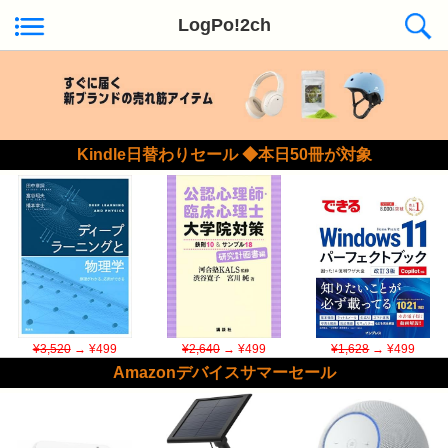
LogPo!2ch
Kindle日替わりセール ◆本日50冊が対象
¥3,520
→ ¥499
¥2,640
→ ¥499
¥1,628
→ ¥499
Amazonデバイスサマーセール