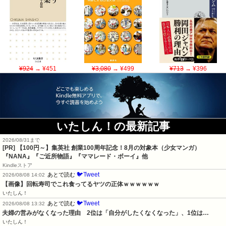
¥924
→ ¥451
¥3,080
→ ¥499
¥713
→ ¥396
いたしん！の最新記事
2026/08/31まで
[PR]
【100円～】集英社 創業100周年記念！8月の対象本（少女マンガ）
『NANA』『ご近所物語』『ママレード・ボーイ』他
Kindleストア
🐦Tweet
あとで読む
2026/08/08 14:02
【画像】回転寿司でこれ食ってるヤツの正体ｗｗｗｗｗｗ
いたしん！
🐦Tweet
あとで読む
2026/08/08 13:32
夫婦の営みがなくなった理由　2位は「自分がしたくなくなった」、1位は…
いたしん！