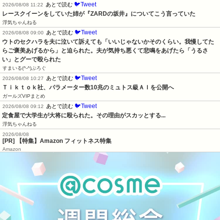
🐦Tweet
あとで読む
2026/08/08 11:22
レースクイーンをしていた姉が『ZARDの坂井』についてこう言っていた
浮気ちゃんねる
🐦Tweet
あとで読む
2026/08/08 09:00
ウトのセクハラを夫に泣いて訴えても「いいじゃないかそのくらい。我慢してた
らご褒美あげるから」と迫られた。夫が気持ち悪くて悲鳴をあげたら「うるさ
い」とグーで殴られた
すまいる(^-^)ぶろぐ
🐦Tweet
あとで読む
2026/08/08 10:27
Ｔｉｋｔｏｋ社、パラメーター数10兆のミュトス級ＡＩを公開へ
ガールズVIPまとめ
🐦Tweet
あとで読む
2026/08/08 09:12
定食屋で大学生が大将に殴られた。その理由がスカッとする...
浮気ちゃんねる
2026/08/08
[PR] 【特集】Amazon フィットネス特集
Amazon