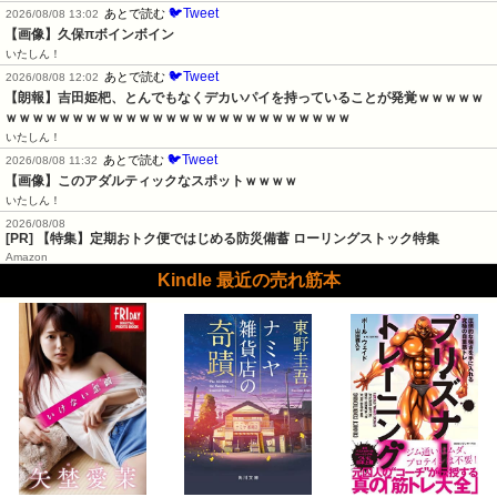
🐦Tweet
あとで読む
2026/08/08 13:02
【画像】久保πボインボイン
いたしん！
🐦Tweet
あとで読む
2026/08/08 12:02
【朗報】吉田姫杷、とんでもなくデカいパイを持っていることが発覚ｗｗｗｗｗ
ｗｗｗｗｗｗｗｗｗｗｗｗｗｗｗｗｗｗｗｗｗｗｗｗｗｗ
いたしん！
🐦Tweet
あとで読む
2026/08/08 11:32
【画像】このアダルティックなスポットｗｗｗｗ
いたしん！
2026/08/08
[PR] 【特集】定期おトク便ではじめる防災備蓄 ローリングストック特集
Amazon
Kindle 最近の売れ筋本