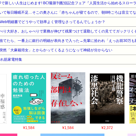
世界で新しい人生はじめます! BCf最新刊配信記念フェア『人質生活から始めるスロー
Web明細書でどうやって効率よく管理なさってるんでしょうか？
べり大好き。おしゃべりで業務が伸びて残業つけて退勤してくの見ててガックリく
突然「大麻栽培女」とからかってくるようになって神経が分からない
売れ筋家電特集
¥1,584
¥1,584
¥2,372