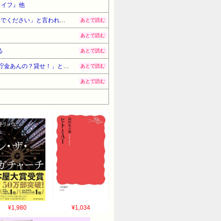
ライフ』他
近所の赤ん坊が夜中じゅう泣いて毎日睡眠不足…そこの奥さんに「赤ちゃんが寝てるので、朝8時ごろは音立てなでください」と言われた→
あとで読む
あとで読む
る
あとで読む
大学のゴミ箱にレシート類を捨てたら、一番上に銀行の明細が表向きで入った→先輩に拾われ「えっお前30万も貯金あんの？貸せ！」と言ってきた
あとで読む
あとで読む
¥1,980
¥1,034