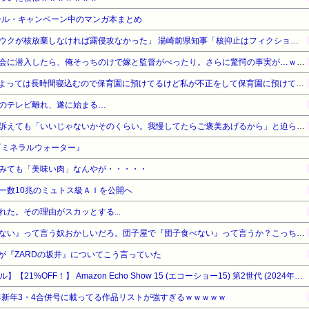
ール・キャンペーン中のマンガ本まとめ
【対談で激突】石破前総理「ウクが核放棄しなければ露侵攻なかった」 湯崎前県知事「核抑止はフィクション」
【勘違い】バスケの役員飲み会に潜入したら、俺そっちのけで嫁と監督がべったり。さらに驚愕の事実が…ｗｗｗ
お産トラブルの後遺症で日によっては長時間寝込むので保育園に預けてるけど私が不正をして保育園に預けてると思い込んでいるママ達がうざったい
のテレビ離れ、遂に始まる…
ウトのセクハラを夫に泣いて訴えても「いいじゃないかそのくらい。我慢してたらご褒美あげるから」と迫られた。夫が気持ち悪くて悲鳴をあげたら「うるさい」とグーで殴られた
『ミネラルウォーター』
みても「美味い肉」なんやが・・・・・
ー数10兆のミュトス級ＡＩを公開へ
た。その理由がスカッとする...
【悲報】有吉「『俺テレビ見ない』って言う奴おかしいだろ。団子屋で『団子食べない』って言うか？こっちは芸人だぞ」
が『ZARDの坂井』についてこう言っていた
【Amazonデバイスサマーセール】【21%OFF！】 Amazon Echo Show 15 (エコーショー15) 第2世代 (2024年発売) - 15.6インチ フルHDスマートディスプレイ with Alexa、Fire TV機能搭載、Alexa対応音声認識リモコン同梱
5年新年3・4合併号に載ってる作品リストが強すぎるｗｗｗｗｗ