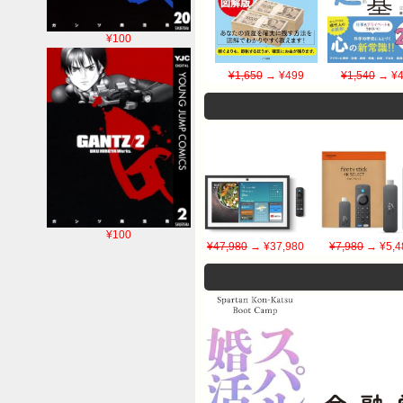
¥100
¥1,650
→ ¥499
¥1,540
→ ¥4
¥100
¥47,980
→ ¥37,980
¥7,980
→ ¥5,4