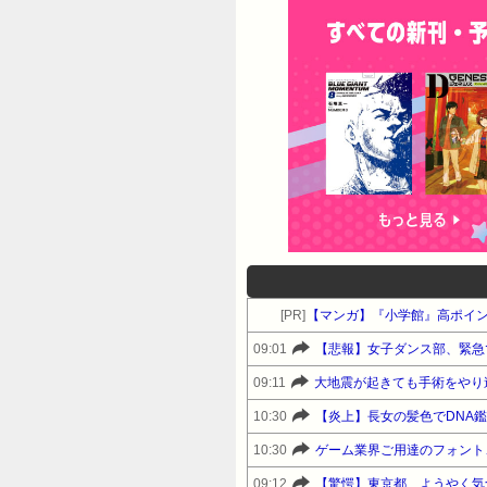
[PR]
【マンガ】『小学館』高ポイ
09:01
【悲報】女子ダンス部、緊急
09:11
大地震が起きても手術をやり
10:30
【炎上】長女の髪色でDNA
10:30
ゲーム業界ご用達のフォント、
09:12
【驚愕】東京都、ようやく気