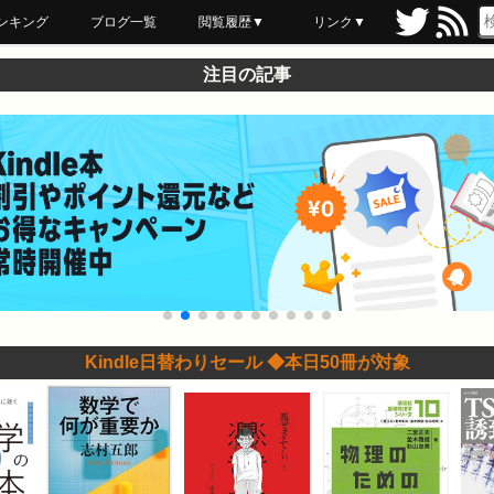
ンキング
ブログ一覧
閲覧履歴▼
リンク▼
ブックマーク
最近読んだ
あとで読む
ネットスーパー
飲食店舗用品
セール情報
注目の記事
Kindle日替わりセール ◆本日50冊が対象