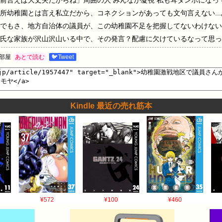
前言えば大丈夫だからね」周囲の人 みんなが凝視 私も耳ダンボになっ
所幼稚園とは言え私立だから、コネクションがあっても文句言えない..
でもさ、地方自治体の議員が、この幼稚園不足を把握してないわけない
氏な家族が沢山沢山いる中で、その発言？配慮に欠けているなって思っ
部屋
あとで読む
🐦Tweet
Kindle 最近の売れ筋本
¥572
¥100
¥460