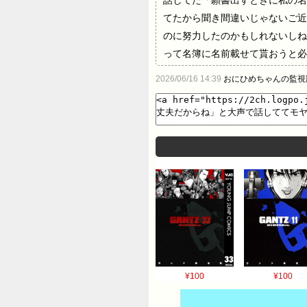
話してた「願書出すときに私の名
てたから聞き間違いじゃないご近
のに努力したのかもしれないしね
って名簿に名前載せて貰おうと必
2026/06/16 14:39
おにひめちゃんの監視
¥100
¥100