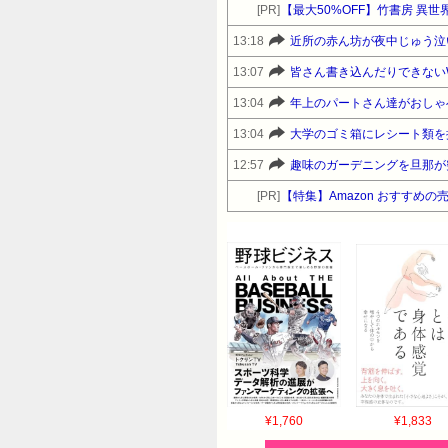
[PR]
【最大50%OFF】竹書房 異
13:18
13:07
皆さん書き込んだりできない
13:04
年上のパートさん達がおしゃ
13:04
12:57
趣味のガーデニングを旦那が
[PR]
【特集】Amazon おすすめの
¥1,760
¥1,833