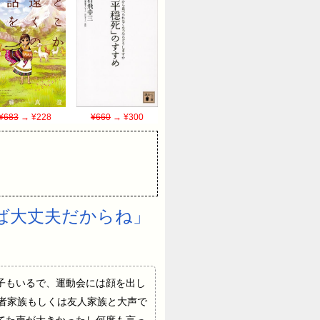
¥683
→ ¥228
¥660
→ ¥300
ば大丈夫だからね」
子もいるで、運動会には顔を出し
持者家族もしくは友人家族と大声で