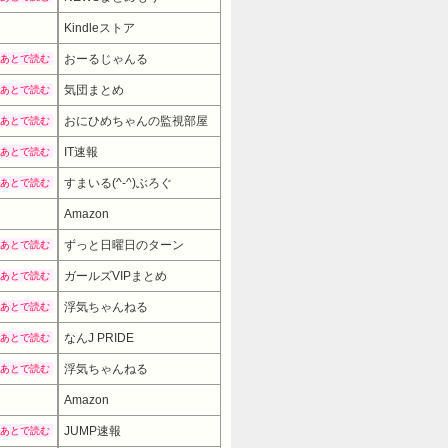
Kindleストア
おーるじゃんる
あとで読む
気団まとめ
あとで読む
おにひめちゃんの監視部屋
あとで読む
IT速報
あとで読む
すまいる(^-^)ぶろぐ
あとで読む
Amazon
ずっと日曜日のターン
あとで読む
ガールズVIPまとめ
あとで読む
浮気ちゃんねる
あとで読む
なんJ PRIDE
あとで読む
浮気ちゃんねる
あとで読む
Amazon
JUMP速報
あとで読む