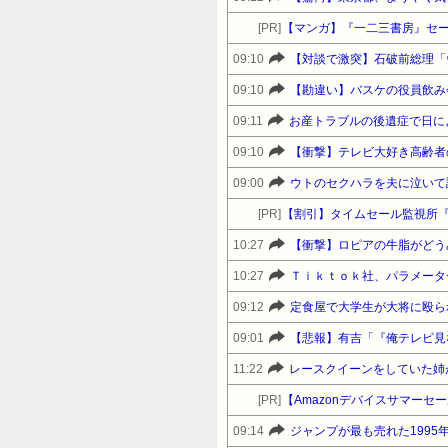
[PR]
【マンガ】『一二三書房』セ
09:10
09:10
09:11
09:10
【衝撃】テレビ大好き高齢者
09:00
[PR]
【割引】タイムセール監視所
10:27
【衝撃】ロピアの牛脂がどう
10:27
Ｔｉｋｔｏｋ社、パラメータ
09:12
定食屋で大学生が大将に殴られ
09:01
11:22
レースクイーンをしていた姉
[PR]
09:14
ジャンプが最も売れた199