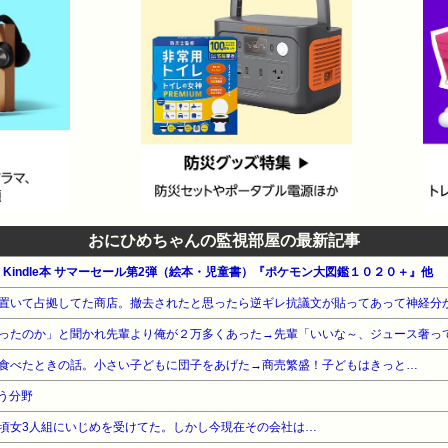
おにひめちゃんの監視部屋の最新記事
公式 Kindle本 サマーセール第2弾（絵本・児童書）『ポケモン大図鑑１０２０＋』他
置いて占拠してた商店。撤去されたと思ったら逆ギレ抗議文が貼ってあって神経分
食べたときの話。小さい子どもに団子をあげた→商売繁盛！子どもはきっと…
う分野
頃女3人組にいじめを受けてた。しかし今現在その会社は…