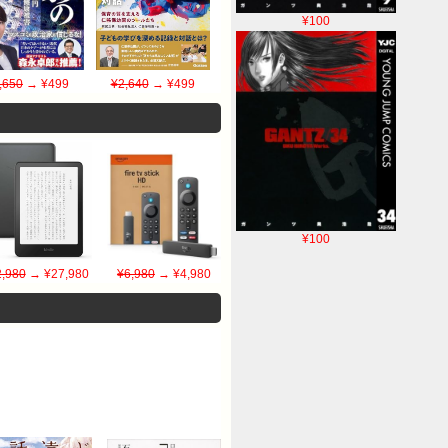
¥100
,650
→ ¥499
¥2,640
→ ¥499
¥100
,980
→ ¥27,980
¥6,980
→ ¥4,980