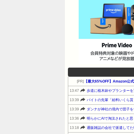
[PR]
【最大65%OFF】Amazon
13:47
歩道に植木鉢やプランターを
13:39
13:39
ダンナが神社の境内で団子を
13:36
明らかにAIで淘汰されたと思
13:18
通販雑誌の会社で派遣してた