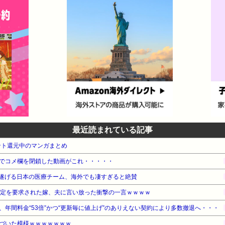
最近読まれている記事
ント還元中のマンガまとめ
でコメ欄を閉鎖した動画がこれ・・・・・
遂げる日本の医療チーム、海外でも凄すぎると絶賛
鑑定を要求された嫁、夫に言い放った衝撃の一言ｗｗｗｗ
年間料金“53倍”かつ“更新毎に値上げ”のありえない契約により多数撤退へ・・・
づいた模様ｗｗｗｗｗｗｗ