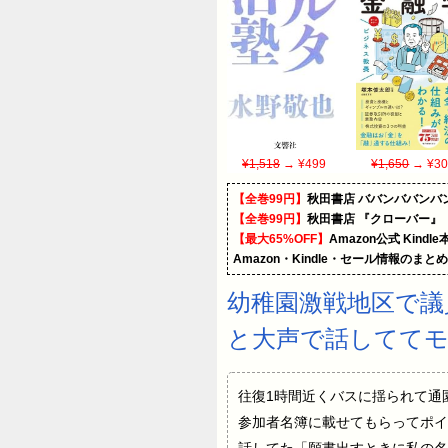
¥1,518
→ ¥499
¥1,650
→ ¥30
【全巻99円】
秋田書店 ババンババンバ
【全巻99円】
秋田書店 『クローバー』
【最大65%OFF】
Amazon公式 Kind
Amazon・Kindle・セール情報のまと
幼稚園激戦地区で議
と大声で話してて
往復1時間近くバスに揺られて通
参加者名簿に載せてもらってポイ