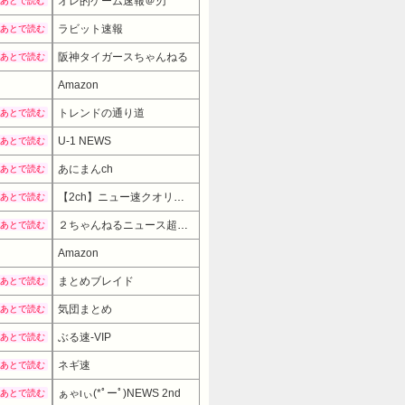
オレ的ゲーム速報＠刃
あとで読む
ラビット速報
あとで読む
阪神タイガースちゃんねる
あとで読む
Amazon
トレンドの通り道
あとで読む
U-1 NEWS
あとで読む
あにまんch
あとで読む
【2ch】ニュー速クオリティ
あとで読む
２ちゃんねるニュース超速まとめ＋
あとで読む
Amazon
まとめブレイド
あとで読む
気団まとめ
あとで読む
ぶる速-VIP
あとで読む
ネギ速
あとで読む
ぁゃιぃ(*ﾟーﾟ)NEWS 2nd
あとで読む