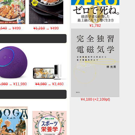
¥1,782
,540
→ ¥499
¥1,210
→ ¥499
,980
→ ¥11,980
¥4,980
→ ¥3,460
¥4,180 (+2,109pt)