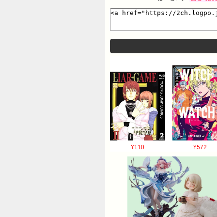
¥110
¥572