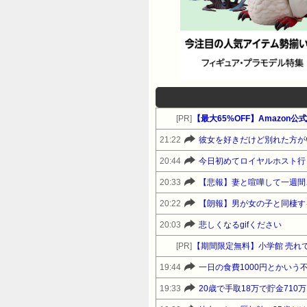
[PR]
21:22
彼女を好きだけど別れた方が
20:44
今日初めてロイヤルホスト行
20:33
【悲報】妻と喧嘩して一週間
20:22
【朗報】男が女の子と同棲す
20:03
悲しくなるgifください
[PR]
【期間限定無料】小学館 売れて
19:44
一日の食費1000円とかいう
19:33
20歳で手取18万で貯金71