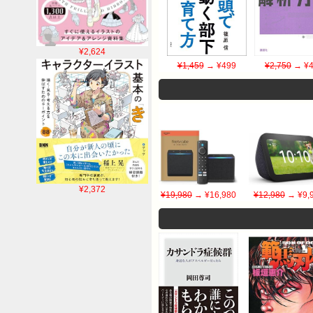
¥2,624
¥1,459
→ ¥499
¥2,750
→ ¥4
¥2,372
¥19,980
→ ¥16,980
¥12,980
→ ¥9,