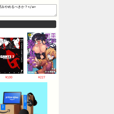
¥100
¥227