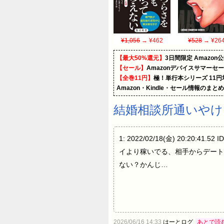
¥1,056
→ ¥462
¥528
→ ¥26
【最大50%還元】
3日間限定 Amaz
【セール】
Amazonデバイスサマーセ
【全巻11円】
極！単行本シリーズ 11
Amazon・Kindle・セール情報のまと
結婚相談所通いやけ
1: 2022/02/18(金) 20:2
イより稼いでる、相手からデート
ない？かんじ…
2026/06/16 14:33
はーとログ
あとで読