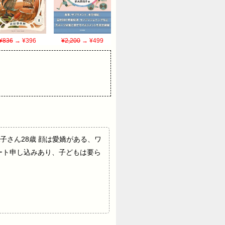
¥836
→ ¥396
¥2,200
→ ¥499
やろか A子さん28歳 顔は愛嬌がある、ワ
ート申し込みあり、子どもは要ら