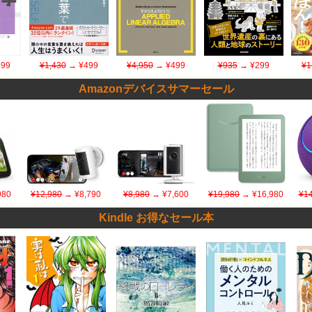
99
¥1,430
→ ¥499
¥4,950
→ ¥499
¥935
→ ¥299
¥1
Amazonデバイスサマーセール
980
¥12,980
→ ¥8,790
¥8,980
→ ¥7,600
¥19,980
→ ¥16,980
¥14
Kindle お得なセール本