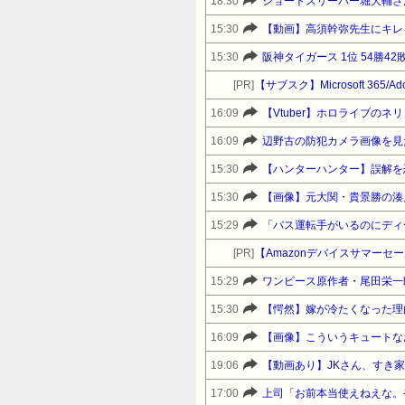
18:30
15:30
【動画】高須幹弥先生にキレ
15:30
阪神タイガース 1位 54勝4
[PR]
【サブスク】Microsoft 365/A
16:09
【Vtuber】ホロライブの
16:09
15:30
【ハンターハンター】誤解を
15:30
【画像】元大関・貴景勝の湊
15:29
[PR]
15:29
ワンピース原作者・尾田栄一
15:30
【愕然】嫁が冷たくなった理
16:09
【画像】こういうキュートなお
19:06
【動画あり】JKさん、すき
17:00
上司「お前本当使えねえな。