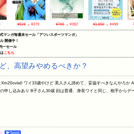
4
¥528
→ ¥370
¥765
→ ¥382
¥1,650
→ ¥499
on公式マンガ毎週末セール「アツいスポーツマンガ」
ール 開催中！
円均一セール
めは
こちら
ど、高望みやめるべきか？
0:41.52 ID:Xm20ovla0 ワイ33歳やけど 美人さん諦めて、妥協すべきなん
の申し込みあり B子さん30歳 顔は普通、身長ワイと同じ、相手からデ
む
🐦Tweet