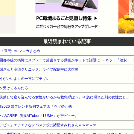
最近読まれている記事
ント還元中のマンガまとめ
【悲報】外国人グループ、田園都市線の橋脚にスプレーで落書きする動画がネットで話題に → ネット「治安悪化の始まり」
堀さんと高須クリニック、ライブ配信中に大喧嘩
うがいいよ」の一言にブチギレ
ソ受けてるんだろ
【悲報】男性「体調悪そうで失禁して座り込んでる女性がいるから救急呼ぼう」⇒ 急に現れた別の女性にとんでもない事をされてしまう・・・
電書2026 姉フレンド新刊フェア①『ウソ婚』他
ームVARREL所属AITuber「LUMA」がデビュー。
アビス」エチエチなデバステ役に諸星すみれさんｗｗｗｗｗ