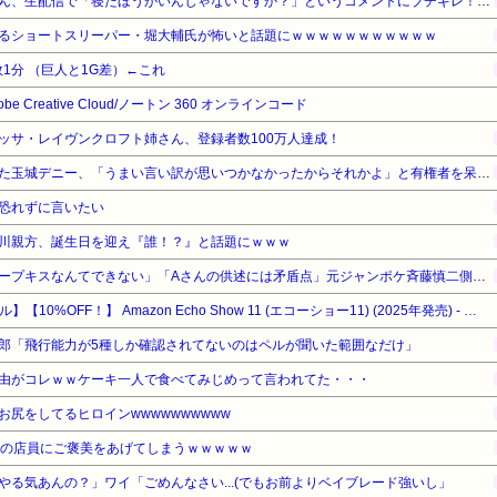
ショートスリーパー堀大輔さん、生配信で「寝たほうがいんじゃないですか？」というコメントにブチギレ！ガチで怖すぎると話題に・・・
るショートスリーパー・堀大輔氏が怖いと話題にｗｗｗｗｗｗｗｗｗｗｗ
2敗1分 （巨人と1G差）←これ
dobe Creative Cloud/ノートン 360 オンラインコード
ネリッサ・レイヴンクロフト姉さん、登録者数100万人達成！
辺野古の防犯カメラ画像を見た玉城デニー、「うまい言い訳が思いつかなかったからそれかよ」と有権者を呆れさせるコメントを……
恐れずに言いたい
川親方、誕生日を迎え『誰！？』と話題にｗｗｗ
「バス運転手がいるのにディープキスなんてできない」「Aさんの供述には矛盾点」元ジャンポケ斉藤慎二側が主張した「同意があった」理由
【Amazonデバイスサマーセール】【10%OFF！】 Amazon Echo Show 11 (エコーショー11) (2025年発売) - シームレスなデザイン、11インチフルHDスマートディスプレイ with Alexa、空間オーディオ、グラファイト
郎「飛行能力が5種しか確認されてないのはペルが聞いた範囲なだけ」
由がコレｗｗケーキ一人で食べてみじめって言われてた・・・
尻をしてるヒロインwwwwwwwwww
家の店員にご褒美をあげてしまうｗｗｗｗｗ
やる気あんの？」ワイ「ごめんなさい...(でもお前よりベイブレード強いし」