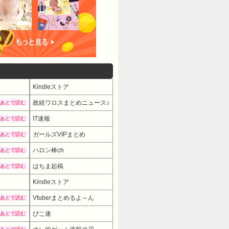
Kindleストア
政経ワロスまとめニュース♪
あとで読む
IT速報
あとで読む
ガールズVIPまとめ
あとで読む
ハロン棒ch
あとで読む
はちま起稿
あとで読む
Kindleストア
Vtuberまとめるよ～ん
あとで読む
ぴこ速
あとで読む