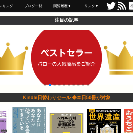
ンキング
ブログ一覧
閲覧履歴▼
リンク▼
ブックマーク
最近読んだ
あとで読む
ネットスーパー
飲食店舗用品
セール情報
注目の記事
Kindle日替わりセール ◆本日50冊が対象