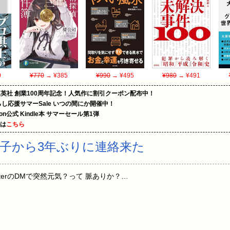
0
¥770
→ ¥385
¥990
→ ¥495
¥980
→ ¥491
集英社 創業100周年記念！人気作に割引クーポン配布中！
暮らし応援サマーSale いつの間にか開催中！
zon公式 Kindle本 サマーセール第1弾
めは
こちら
子から3年ぶりに連絡来た
250 twitterのDMで突然元気？って 脈ありか？…