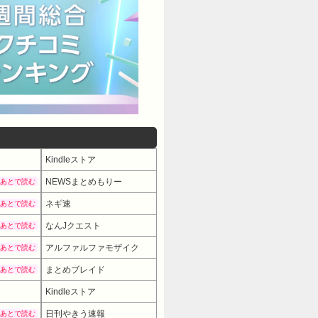
Kindleストア
NEWSまとめもりー
あとで読む
ネギ速
あとで読む
なんJクエスト
あとで読む
アルファルファモザイク
あとで読む
まとめブレイド
あとで読む
Kindleストア
日刊やきう速報
あとで読む