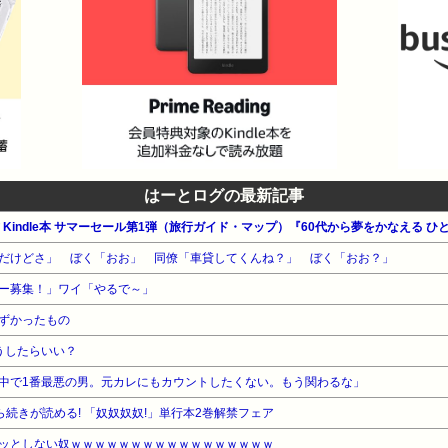
はーとログの最新記事
公式 Kindle本 サマーセール第1弾（旅行ガイド・マップ）『60代から夢をかなえる ひ
だけどさ」 ぼく「おお」 同僚「車貸してくんね？」 ぼく「おお？」
ー募集！」ワイ「やるで～」
ずかったもの
うしたらいい？
中で1番最悪の男。元カレにもカウントしたくない。もう関わるな」
ら続きが読める! 「奴奴奴奴!」単行本2巻解禁フェア
ッとしない奴ｗｗｗｗｗｗｗｗｗｗｗｗｗｗｗｗｗ