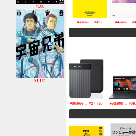
¥100
¥1,650
→ ¥499
¥4,180
→ ¥4
¥1,131
¥30,800
→ ¥27,720
¥72,800
→ ¥59