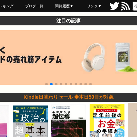
ンキング
ブログ一覧
閲覧履歴▼
リンク▼
ブックマーク
最近読んだ
あとで読む
ネットスーパー
飲食店舗用品
セール情報
注目の記事
Kindle日替わりセール ◆本日50冊が対象