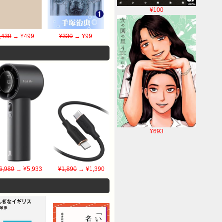
¥100
,430
→ ¥499
¥330
→ ¥99
¥693
6,980
→ ¥5,933
¥1,890
→ ¥1,390