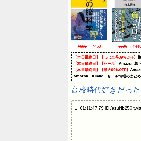
¥990
→ ¥468
¥880
→ ¥44
【本日最終日】【ほぼ全巻39%OFF】
【本日最終日】【セール】
Amazon 
【本日最終日】【最大90%OFF】
Ama
Amazon・Kindle・セール情報のまと
高校時代好きだった
1: 01:11:47.79 ID:/azuNb