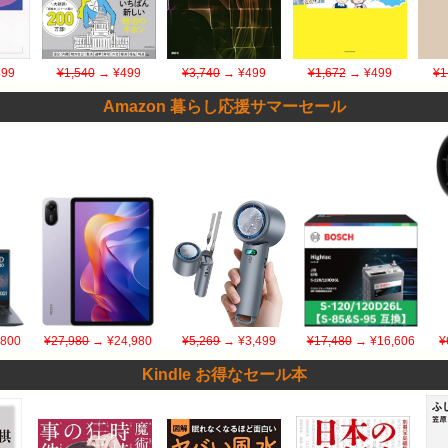
99
¥1,540
→ ¥499
¥3,740
→ ¥499
¥1,672
→ ¥499
¥1
Amazon 暮らし応援サマーセール
,800
¥27,980
→ ¥24,980
¥5,269
→ ¥3,499
¥17,480
→ ¥16,606
¥
Kindle お得なセール本