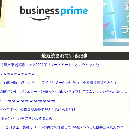
最近読まれている記事
WA 電撃文庫 超感謝フェア2026①『ソードアート・オンライン』他
づくｗｗｗｗｗｗｗｗｗ
に55億円騙し取られた…」ワイ「はえーかわいそう…会社滅茶苦茶やろなぁ」
【悲報】ジャンポケ斉藤さんの被害女性「バウムクーヘン売ったりTikTokライブしててムカついたから示談しなかった」・・・・・・・・・
wwwwwwwwwwwwwwwwwww
所を全廃へ「公務員が海外で遊ぶためにあるだけ」
・キャンペーン中のマンガ本まとめ
 ←これさぁ、先発リリーフの両方で活躍して199勝249Sした投手は入れんの？