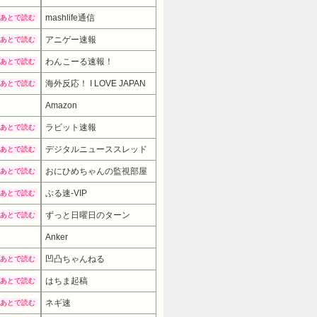
mashlife通信
あとで読む
アニゲー速報
あとで読む
わんこーる速報！
あとで読む
海外反応！ I LOVE JAPAN
あとで読む
Amazon
ラビット速報
あとで読む
デジタルニューススレッド
あとで読む
おにひめちゃんの監視部屋
あとで読む
ぶる速-VIP
あとで読む
ずっと日曜日のターン
あとで読む
Anker
76980円
→ 59990円 （1
凹凸ちゃんねる
あとで読む
はちま起稿
あとで読む
ネギ速
あとで読む