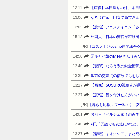
12:11
【画像】本田望結の妹、本田
13:06
なろう作家「円安で高市さん
12:05
15:13
外国人「日本の警官が容疑者
[PR]
【コスメ】@cosme週間総合
14:50
元キャバ嬢のMINAさん（
13:40
【驚愕】なろう系の錬金術師
13:39
13:27
【画像】SUSURU視聴者が
13:27
【悲報】気を付けた方がいい
[PR]
14:01
お前ら『ペルチェ素子の首ネ
13:40
X民「冗談でも友達に○ねと
13:27
【悲報】キオクシア、また死