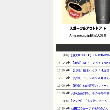
[PR]
【最大88%OFF】KADOKA
15:12
【衝撃】NHK、ようやく気
13:20
【悲報】積水ハウス「地面師
12:51
13:00
【画像】仙台育英のマネージャー
13:30
兵庫斎藤知事、県の海外事務
[PR]
【マンガ】『光文社』セール
13:30
益田250セーブで名球会入り