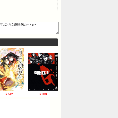
¥742
¥100