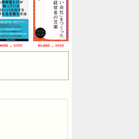
¥990
→ ¥499
¥1,650
→ ¥499