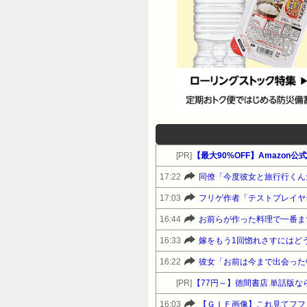
[PR]
【最大90%OFF】Amazon
17:22
同僚「今度彼女と旅行行くん
17:03
フリゲ作者「テストプレイヤ
16:44
お前らが作った料理で一番ま
16:33
嫁をもう1回惚れさすにはど
16:22
彼女「お前は今まで出会った
[PR]
【77円～】徳間書店 単話版な
16:03
【ＧＩＦ画像】これ見てフフ