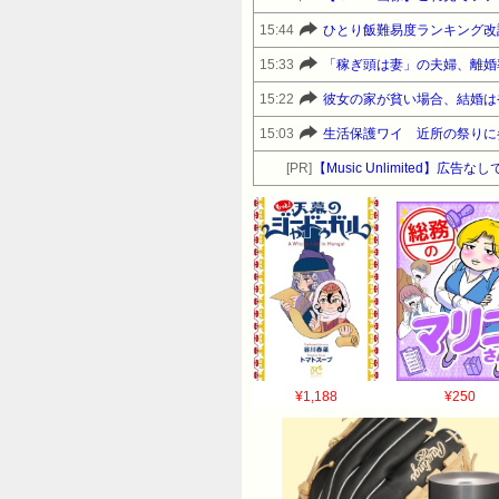
15:44
ひとり飯難易度ランキング改
15:33
「稼ぎ頭は妻」の夫婦、離婚
15:22
彼女の家が貧い場合、結婚は
15:03
生活保護ワイ 近所の祭りに
[PR]
【Music Unlimited】広
¥1,188
¥250