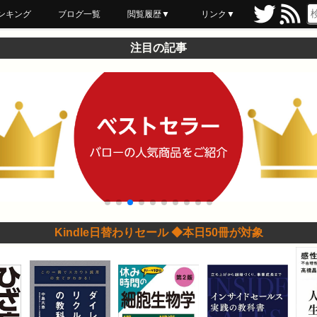
ンキング
ブログ一覧
閲覧履歴▼
リンク▼
ブックマーク
最近読んだ
あとで読む
ネットスーパー
飲食店舗用品
セール情報
注目の記事
Kindle日替わりセール ◆本日50冊が対象