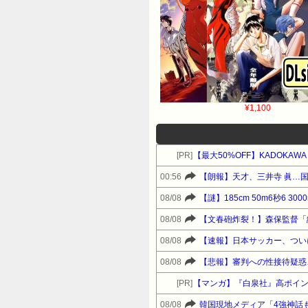
¥1,100
[PR]
【最大50%OFF】KADOKA
00:56
【朗報】天才、三井寺 眞…
08/08
【謎】185cm 50m6秒6
08/08
08/08
【速報】日本サッカー、つい
08/08
【悲報】審判への性接待疑惑
[PR]
【マンガ】『白泉社』高ポイ
08/08
韓国現地メディア「4強神話