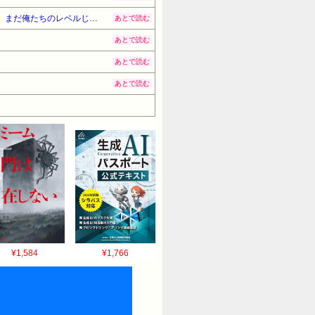
ズラタンと話していたアンリが、ポグバを呼び寄せて一言。😂 🗣️「偉大な選手2人の輪に加わっていい。ただし、まだ俺たちのレベルじゃないから床に座れ。」
あとで読む
あとで読む
あとで読む
あとで読む
¥1,584
¥1,766