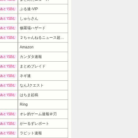
ぶる速-VIP
あとで読む
しゅらさん
あとで読む
修羅場ハザード
あとで読む
２ちゃんねるニュース超速まとめ＋
あとで読む
Amazon
カンダタ速報
あとで読む
まとめブレイド
あとで読む
ネギ速
あとで読む
なんJクエスト
あとで読む
はちま起稿
あとで読む
Ring
オレ的ゲーム速報＠刃
あとで読む
がーるずレポート
あとで読む
ラビット速報
あとで読む