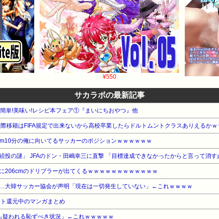
¥550
サカラボの最新記事
WA 簡単!美味い!レシピ本フェア①『まいにちおやつ』他
国際移籍はFIFA規定で出来ないから高校卒業したらドルトムントクラスありえるかｗ
 3000m10分の俺に向いてるサッカーのポジションｗｗｗｗｗｗ
に206cmのドリブラーが出てくるｗｗｗｗｗｗｗｗｗｗｗｗ
…大韓サッカー協会が声明「現在は一切発生していない」←これｗｗｗｗ
ント還元中のマンガまとめ
も疑われる恥ずべき状況」←これｗｗｗｗｗ