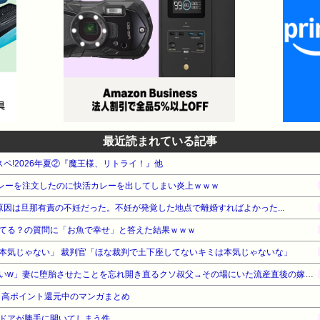
最近読まれている記事
スペ!2026年夏②『魔王様、リトライ！』他
カレーを注文したのに快活カレーを出してしまい炎上ｗｗｗ
原因は旦那有責の不妊だった。不妊が発覚した地点で離婚すればよかった...
てる？の質問に「お魚で幸せ」と答えた結果ｗｗｗ
本気じゃない」 裁判官「ほな裁判で土下座してないキミは本気じゃないな」
「生まれてない子は覚えてないw」妻に堕胎させたことを忘れ開き直るクソ叔父→その場にいた流産直後の嫁や子供など『10人』が泣き叫ぶ地獄絵図へ
』高ポイント還元中のマンガまとめ
ドアが勝手に開いてしまう件