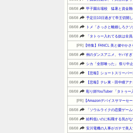
08/08
甲子園出場校 猛暑と資金難
08/08
08/08
トメ「さっさと離婚しろクソ
08/08
[PR]
【特集】FANCL 美と健や
08/08
例のダンスアニメ、ヤバすぎ
08/08
シカ「全部喰った」 祭り中
08/08
【悲報】ショートスリーパー
08/08
【悲報】テレ東・田中瞳アナ
08/08
彫り師YouTuber 「タト
[PR]
08/08
08/08
給料低いのに転職する気がな
08/08
安川電機の人事がガチで美人