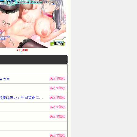
¥1,980
ｗｗｗ
あとで読む
あとで読む
【文春砲炸裂！】森保監督「続投の謎」 JFAのドン・田嶋幸三に直撃 「目標達成できなかったからと言って消す必要は無い」守田英正にも言及！！
あとで読む
あとで読む
あとで読む
あとで読む