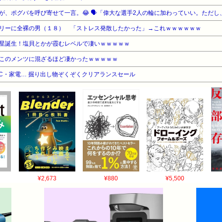
リーに全裸の男（１８） 「ストレス発散したかった」→これｗｗｗｗｗｗ
星誕生！塩貝とかが霞むレベルで凄いｗｗｗｗｗ
このメンツに混ざるほど凄かったｗｗｗｗｗ
C・家電… 掘り出し物ぞくぞくクリアランスセール
¥2,673
¥880
¥5,500