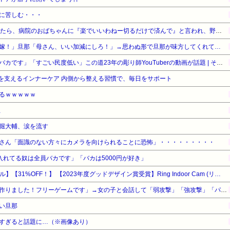
に苦しむ・・・
予定日10日過ぎて帝王切開したら、病院のおばちゃんに『楽でいいわねー切るだけで済んで』と言われ、野良妊婦認定までされた話
嫁！」旦那「母さん、いい加減にしろ！」→思わぬ形で旦那が味方してくれて…
「タトゥー入れてる奴は全員バカです」「すごい民度低い」この道23年の彫り師YouTuberの動画が話題 | その民度の低いバカから金巻き上げる商売してるコイツが一番バカってことか
かさを支えるインナーケア 内側から整える習慣で、毎日をサポート
るｗｗｗｗｗ
止
堀大輔、涙を流す
さん「面識のない方々にカメラを向けられることに恐怖」・・・・・・・・・
ゥー入れてる奴は全員バカです」「バカは5000円が好き」
【Amazonデバイスサマーセール】【31%OFF！】 【2023年度グッドデザイン賞受賞】Ring Indoor Cam (リング インドアカム) 第2世代 ホワイト | 軽量小型の屋内用セキュリティカメラ、ペットカメラやご自宅の見守りカメラ、防犯カメラの用途にも プライバシーカバー付き | Ring Homeプラン30日間無料体験
「ソウルライクの恋愛ゲーム作りました！フリーゲームです」→女の子と会話して「弱攻撃」「強攻撃」「パリィ」「ローリング」を選ぶガチでダークソウルなんだがｗｗｗｗｗ
い旦那
すぎると話題に…（※画像あり）