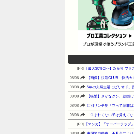
[PR]
【最大30%OFF】双葉社 フタ
08/08
【画像】快活CLUB、快活
08/08
6年の夫婦生活にピリオド。
08/08
【衝撃】さかなクン、結婚し
08/08
江別リンチ犯「立って謝罪は
08/08
[PR]
【マンガ】『オーバーラップ
08/08
中国製自動車、不具合により