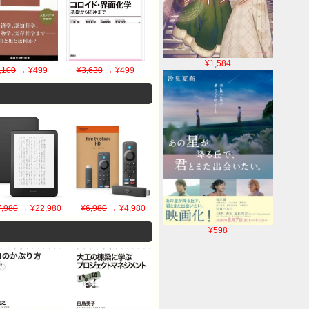
¥1,584
,100
→ ¥499
¥3,630
→ ¥499
,980
→ ¥22,980
¥6,980
→ ¥4,980
¥598