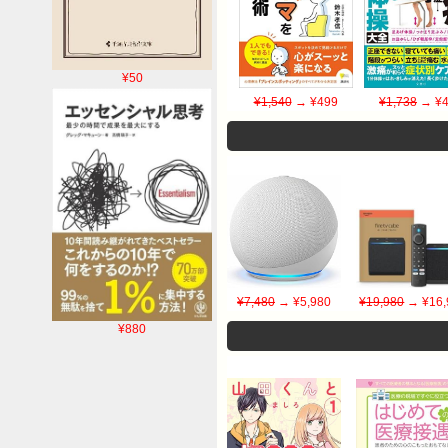
¥50
¥1,540
→ ¥499
¥1,738
→ ¥4
¥7,480
→ ¥5,980
¥19,980
→ ¥16,
¥880