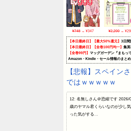
¥748
→ ¥347
¥2,200
→ ¥29
【本日最終日】【最大50%還元】
3日間
【本日最終日】【全巻100円均一】
集英
【全巻99円】
マッグガーデン『まもって
Amazon・Kindle・セール情報のまと
【悲報】スペイン
ではｗｗｗｗｗ
12: 名無しさん＠恐縮です 2026/
歳のヤマル君くらいなのが少し気
った気がする…