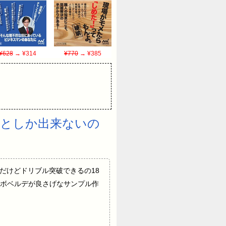
¥628
→ ¥314
¥770
→ ¥385
としか出来ないの
持てて上手だけどドリブル突破できるの18
ボベルデが良さげなサンプル作