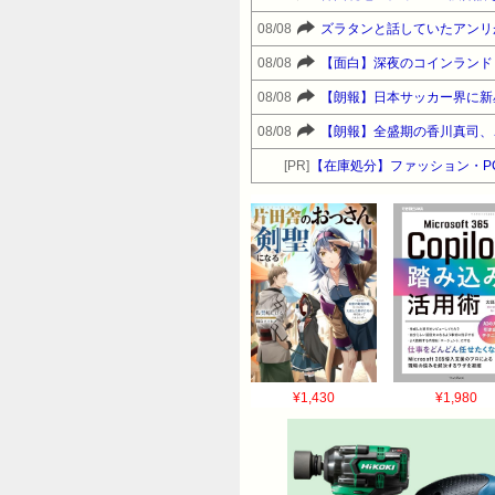
08/08
08/08
【面白】深夜のコインランド
08/08
【朗報】日本サッカー界に新
08/08
【朗報】全盛期の香川真司、
[PR]
【在庫処分】ファッション・P
¥1,430
¥1,980