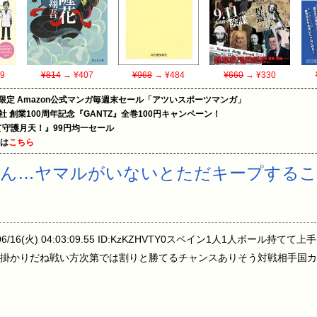
9
¥814
→ ¥407
¥968
→ ¥484
¥660
→ ¥330
限定 Amazon公式マンガ毎週末セール「アツいスポーツマンガ」
社 創業100周年記念『GANTZ』全巻100円キャンペーン！
守護月天！』99円均一セール
めは
こちら
さん…ヤマルがいないとただキープするこ
06/16(火) 04:03:09.55 ID:KzKZHVTY0スペイン1人1人ボール
掛かりだね戦い方次第では割りと勝てるチャンスありそう対戦相手国カ