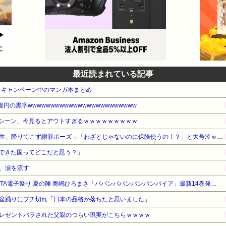
最近読まれている記事
・キャンペーン中のマンガ本まとめ
円の黒字wwwwwwwwwwwwwwwwwwwwwwww
シーン、今見るとアウトすぎるｗｗｗｗｗｗｗｗｗ
赤信号で追突してきた加害女性、降りてこず謝罪ポーズ→「わざとじゃないのに保険使うの！？」と大号泣ｗｗ被害者の私を悪者扱いし、旦那まで「妻を強く言わないで」と庇い出す地獄の事故現場
できた国ってどこだと思う？」
、涙を流す
【最大50%OFF】秋田書店 AKITA電子祭り 夏の陣 奥嶋ひろまさ「ババンババンバンバンパイア」最新14巻発売記念フェア
盆踊りにブチ切れ「日本の品格が落ちたと思いました」
レゼントバラされた父親のつらい現実がこちらｗｗｗｗ