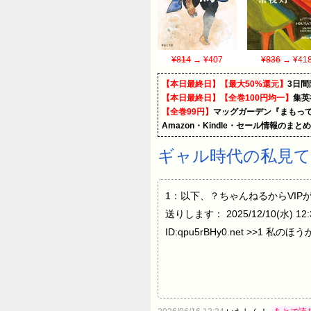
¥814
→ ¥407
¥836
→ ¥41
【本日最終日】【最大50%還元】
3日間
【本日最終日】【全巻100円均一】
集英
【全巻99円】
マッグガーデン『まもって
Amazon・Kindle・セール情報のまと
ギャル時代の私見て
1：以下、？ちゃんねるからVIPがお送りし
送りします： 2025/12/10(水) 12:3
ID:qpu5rBHy0.net >>1 私の