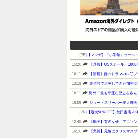
[PR]
【マンガ】『小学館』セール
15:20
【速報】USスチール、1800億
16:11
【動画】昔のドラマのレ◯プ
13:19
16:11
海外「最も幸運な歴史を歩ん
16:09
ショートスリーパー堀大輔氏
[PR]
12:45
【動画】有名女優、アニソン
16:10
【悲報】元嫁にクリスマスプ