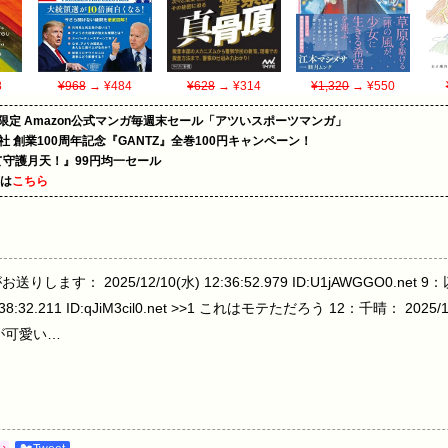
8
¥968
→ ¥484
¥628
→ ¥314
¥1,320
→ ¥550
限定 Amazon公式マンガ毎週末セール「アツいスポーツマンガ」
社 創業100周年記念『GANTZ』全巻100円キャンペーン！
守護月天！』99円均一セール
めは
こちら
ます： 2025/12/10(水) 12:36:52.979 ID:U1jAWGGO0.n
8:32.211 ID:qJiM3cil0.net >>1 これはモテただろう 12：千晴： 2025/12/
ほうが可愛い…