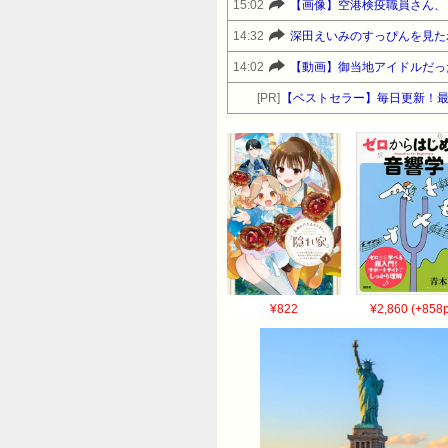
15:02
【画像】空港検疫職員さん、
14:32
深田えいみのすっぴんを見た
14:02
【動画】御当地アイドルだっ
[PR]
【ベストセラー】毎日更新！
¥822
¥2,860 (+858p