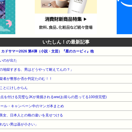
いたしん！の最新記事
WA カドサマー2026 第4弾（小説・文芸）『星のカービィ』他
いのが出た
の地獄すぎる、男はどうやって耐えてんの？」
疑者が整形か否か判定たのむ！！
ことにけしからん
00点を付ける完璧なJKが発掘されるww(お前らの思ってる100倍完璧)
セール・キャンペーン中のマンガ本まとめ
美女、日本人との格の違いを見せつける
れない男は器が小さい」