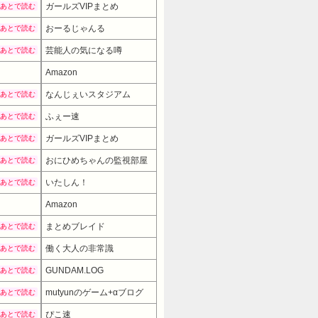
ガールズVIPまとめ
あとで読む
おーるじゃんる
あとで読む
芸能人の気になる噂
あとで読む
Amazon
なんじぇいスタジアム
あとで読む
ふぇー速
あとで読む
ガールズVIPまとめ
あとで読む
おにひめちゃんの監視部屋
あとで読む
いたしん！
あとで読む
Amazon
まとめブレイド
あとで読む
働く大人の非常識
あとで読む
GUNDAM.LOG
あとで読む
mutyunのゲーム+αブログ
あとで読む
ぴこ速
あとで読む