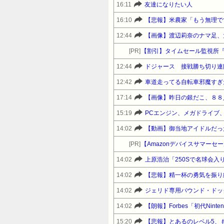
16:11
友達になりたい人
16:10
【悲報】米農家「もう無理で
12:44
【画像】渡辺莉奈のナマ足、大
[PR]
【割引】タイムセール監視所
12:44
ドジャース 接戦勝ち切り連
12:42
車道走ってる自転車邪魔すぎ
17:14
【画像】昨日の銀だこ、８８
15:19
PCエンジン、メガドライブ
14:02
【動画】御当地アイドルだっ
[PR]
14:02
上原浩治「250Sで名球会入
14:02
【悲報】精一杯の勇気を振り
14:02
ジェリド専用バウンド・ドッ
14:02
【朗報】Forbes「初代Nint
15:20
【悲報】とあるのレベル5、