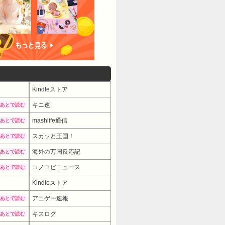
Kindleストア
キニ速
あとで読む
mashlife通信
あとで読む
スカッと王国！
あとで読む
海外の万国反応記
あとで読む
コノユビニュース
あとで読む
Kindleストア
アニゲー速報
あとで読む
キスログ
あとで読む