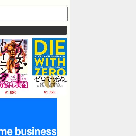
¥1,980
¥1,782