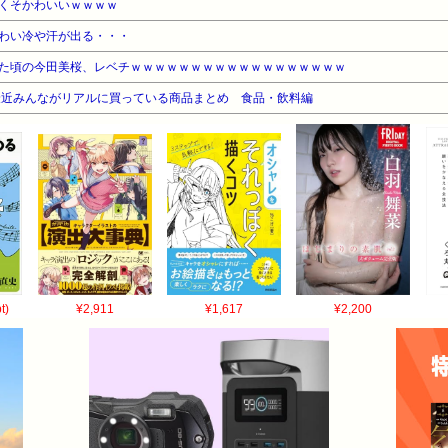
くそかわいいｗｗｗｗ
わい冷や汗が出る・・・
た頃の今田美桜、レベチｗｗｗｗｗｗｗｗｗｗｗｗｗｗｗｗｗｗ
最近みんながリアルに買っている商品まとめ 食品・飲料編
t)
¥2,911
¥1,617
¥2,200