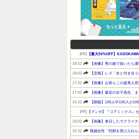
[PR]
【最大50%OFF】KADOKA
18:32
【画像】男の娘で抜いたら濃
18:02
【悲報】レズ「女と付き合う
17:32
【画像】お前らこの超美人容
17:02
【画像】最近の女子高生、ま
16:32
【朗報】100人中100人が1
[PR]
【マンガ】『コアミックス』
16:02
【画像】来日したウクライナ
15:32
既婚女性「托卵を受け入れら