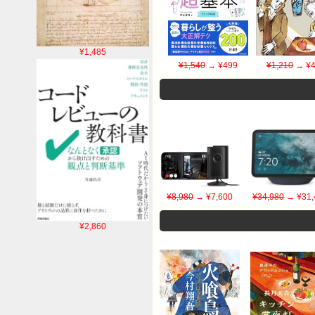
¥1,485
¥1,540
→ ¥499
¥1,210
→ ¥4
¥8,980
→ ¥7,600
¥34,980
→ ¥31,
¥2,860