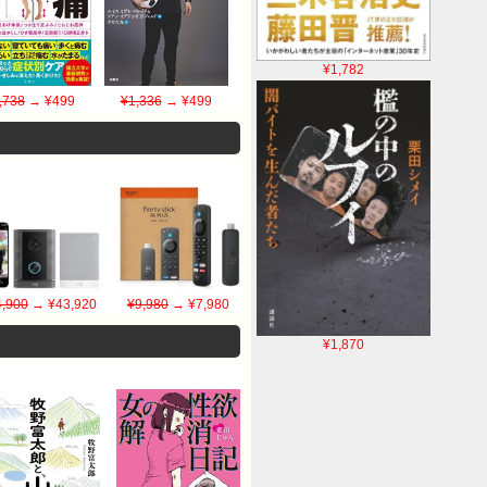
¥1,782
,738
→ ¥499
¥1,336
→ ¥499
,900
→ ¥43,920
¥9,980
→ ¥7,980
¥1,870