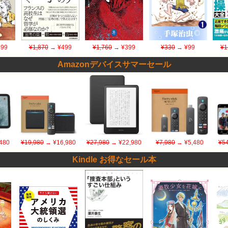
99
¥1,870
→ ¥499
¥1,760
→ ¥399
¥330
→ ¥99
¥1
Amazonデバイスサマーセール
480
¥19,980
→ ¥16,980
¥27,980
→ ¥22,980
¥7,980
→ ¥5,480
¥54
Kindle お得なセール本