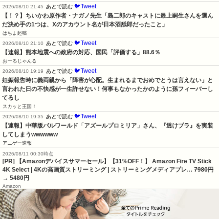
🐦Tweet
あとで読む
2026/08/10 21:45
【！？】ちいかわ原作者・ナガノ先生「島二郎のキャストに最上嗣生さんを選ん
だ決め手の1つは、Xのアカウント名が日本酒舐郎だったこと」
はちま起稿
🐦Tweet
あとで読む
2026/08/10 21:10
【速報】熊本地震への政府の対応、国民「評価する」88.6％
おーるじゃんる
🐦Tweet
あとで読む
2026/08/10 19:19
妊娠報告時に義両親から「障害が心配。生まれるまでおめでとうは言えない」と
言われた日の不快感が一生許せない！何事もなかったかのように孫フィーバーし
てるし
スカッと王国！
🐦Tweet
あとで読む
2026/08/10 19:35
【速報】中華版パルワールド「アズールプロミリア」さん、『透けブラ』を実装
してしまうwwwwww
アニゲー速報
2026/08/11 00:30時点
[PR] 【Amazonデバイスサマーセール】【31%OFF！】 Amazon Fire TV Stick
4K Select | 4Kの高画質ストリーミング | ストリーミングメディアプレ…
7980円
→ 5480円
Amazon