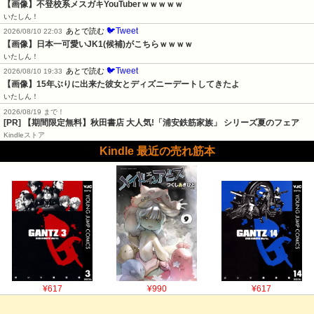
【画像】不登校系メスガキYouTuberｗｗｗｗｗ
いたしん！
🐦Tweet
あとで読む
2026/08/10 22:03
【画像】日本一可愛いJK1(候補)がこちらｗｗｗｗ
いたしん！
🐦Tweet
あとで読む
2026/08/10 19:33
【画像】15年ぶりに出来た彼女とディズニーデートしてきたよ
いたしん！
2026/08/19 まで！
[PR] 【期間限定無料】秋田書店 大人気!「浦安鉄筋家族」 シリーズ夏のフェア
Kindleストア
Kindle 最近の売れ筋本
¥617
¥990
¥617