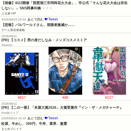
【画像】8/22開催「琵琶湖三市同時花火大会」、市公式「そんな花火大会は存在
しない」→ SNS阿鼻叫喚 ・・・
ぶる速-VIP
🐦Tweet
あとで読む
2026/08/10 20:00
【悲報】パルワールドさん、視聴者激減か……
ゲーム実況者速報
2026/08/11
[PR] 【コスメ】男の身だしなみ・メンズコスメストア
Amazon
¥617
¥88
¥227
2026/08/11
[PR] 【この一冊】「本屋大賞2026」大賞受賞作『イン・ザ・メガチャーチ』
Kindleストア
🐦Tweet
あとで読む
2026/08/10 19:19
松屋、牛めし、390円、牛丼、業界、激震
まとめブレイド