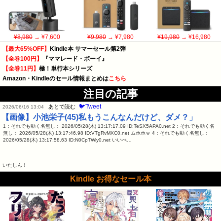
¥8,980
→ ¥7,600
¥9,980
→ ¥7,980
¥19,980
→ ¥16,980
【最大65%OFF】
Kindle本 サマーセール第2弾
【全巻100円】
『ママレード・ボーイ』
【全巻11円】
極！単行本シリーズ
Amazon・Kindleのセール情報まとめは
こちら
注目の記事
🐦Tweet
あとで読む
2026/06/16 13:04
【画像】小池栄子(45)私もうこんなんだけど、ダメ？」
1：それでも動く名無し： 2026/05/28(木) 13:17:17.09 ID:TeSX5APA0.net 2：それでも動く名
無し： 2026/05/28(木) 13:17:46.98 ID:VTgRvMXC0.net ムホホｗ 4：それでも動く名無し：
2026/05/28(木) 13:17:58.63 ID:N0CpTWly0.net いいべ…
いたしん！
Kindle お得なセール本