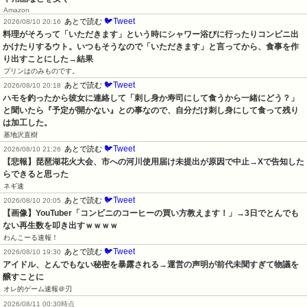
Amazon
🐦Tweet
あとで読む
2026/08/10 20:16
料理がそろって「いただきます」という時にシャワー浴びに行ったりコンビニ出
かけたりするウト。いつもそうなので「いただきます」と言ってから、食事を作
り出すことにした→結果
プリンはのみものです。
🐦Tweet
あとで読む
2026/08/10 20:18
ハモを釣ったから彼女に連絡して「刺し身か寿司にして食うから一緒にどう？」
と聞いたら『予定が開かない』との事なので、自分だけ刺し身にして食って残り
は加工した。
基地沢直樹
🐦Tweet
あとで読む
2026/08/10 21:26
【悲報】琵琶湖花火大会、市への河川使用届け未提出が原因で中止→Xで告知した
らできると思った
ネギ速
🐦Tweet
あとで読む
2026/08/10 20:05
【画像】YouTuber「コンビニのコーヒーの買い方教えます！」→3日でとんでも
ない再生数を叩き出すｗｗｗｗ
わんこーる速報！
🐦Tweet
あとで読む
2026/08/10 19:30
アイドル、とんでもない秘密を暴露される→運営の声明が前代未聞すぎて物議を
醸すことに
オレ的ゲーム速報＠刃
2026/08/11 00:30時点