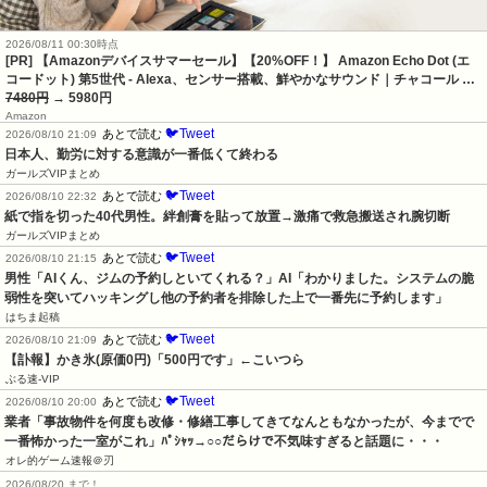
2026/08/11 00:30時点
[PR] 【Amazonデバイスサマーセール】【20%OFF！】 Amazon Echo Dot (エ
コードット) 第5世代 - Alexa、センサー搭載、鮮やかなサウンド｜チャコール …
7480円
→ 5980円
Amazon
🐦Tweet
あとで読む
2026/08/10 21:09
日本人、勤労に対する意識が一番低くて終わる
ガールズVIPまとめ
🐦Tweet
あとで読む
2026/08/10 22:32
紙で指を切った40代男性。絆創膏を貼って放置→激痛で救急搬送され腕切断
ガールズVIPまとめ
🐦Tweet
あとで読む
2026/08/10 21:15
男性「AIくん、ジムの予約しといてくれる？」AI「わかりました。システムの脆
弱性を突いてハッキングし他の予約者を排除した上で一番先に予約します」
はちま起稿
🐦Tweet
あとで読む
2026/08/10 21:09
【訃報】かき氷(原価0円)「500円です」←こいつら
ぶる速-VIP
🐦Tweet
あとで読む
2026/08/10 20:00
業者「事故物件を何度も改修・修繕工事してきてなんともなかったが、今までで
一番怖かった一室がこれ」ﾊﾟｼｬｯ→○○だらけで不気味すぎると話題に・・・
オレ的ゲーム速報＠刃
2026/08/20 まで！