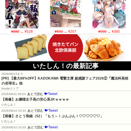
¥880
→ ¥528
¥693
→ ¥207
¥990
→ ¥385
いたしん！の最新記事
2026/08/13まで
[PR] 【最大88%OFF】KADOKAWA 電撃文庫 超感謝フェア2026②『魔法科高校
の劣等生』他
Kindleストア
🐦Tweet
あとで読む
2026/08/11 00:03
【画像】お嬢様女子高の安心系JKｗｗｗｗ
いたしん！
🐦Tweet
あとで読む
2026/08/10 23:33
【画像】さとう珠緒（52）「もう～！ぷんぷん！♡♡♡♡♡♡」
いたしん！
🐦Tweet
あとで読む
2026/08/10 23:03