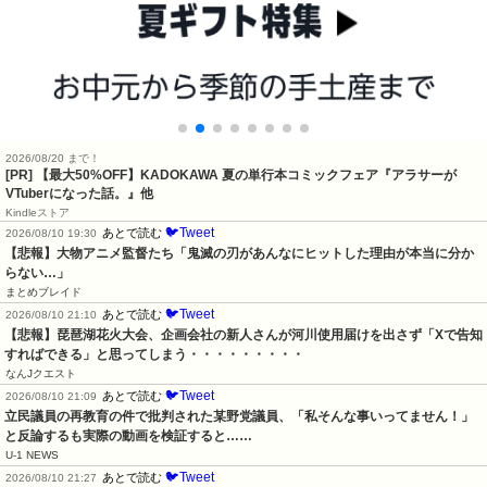
2026/08/20 まで！
[PR]
【最大50%OFF】KADOKAWA 夏の単行本コミックフェア『アラサーが
VTuberになった話。』他
Kindleストア
🐦Tweet
あとで読む
2026/08/10 19:30
【悲報】大物アニメ監督たち「鬼滅の刃があんなにヒットした理由が本当に分か
らない…」
まとめブレイド
🐦Tweet
あとで読む
2026/08/10 21:10
【悲報】琵琶湖花火大会、企画会社の新人さんが河川使用届けを出さず「Xで告知
すればできる」と思ってしまう・・・・・・・・・
なんJクエスト
🐦Tweet
あとで読む
2026/08/10 21:09
立民議員の再教育の件で批判された某野党議員、「私そんな事いってません！」
と反論するも実際の動画を検証すると……
U-1 NEWS
🐦Tweet
あとで読む
2026/08/10 21:27