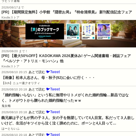
ラビット速報
2026/08/17まで
[PR] 【期間限定無料】小学館 『隠密お局』『特命清掃員』 新刊配信記念フェア
Kindleストア
2026/08/20 まで！
[PR]
【最大50%OFF】KADOKAWA 2026夏休み! ゲーム関連書籍・雑誌フェア
『ペルソナ・アトリエ・モンハン』他
Kindleストア
🐦Tweet
あとで読む
2026/08/10 20:15
【画像】松本人志さん、母・秋子(92)に会いに行く・・・
【2ch】ニュー速クオリティ
🐦Tweet
あとで読む
2026/08/10 20:18
「婚約指輪いらない」という私に無理やりトメがくれた婚約指輪…新品ではな
く、トメがウトから贈られた婚約指輪だったｗｗ
鬼女梅
🐦Tweet
あとで読む
2026/08/10 20:18
義兄嫁は子どもが男の子３人、女の子を熱望していて4人目宣。私だって３人欲し
いけど、生活がキツイから泣く泣く諦めたのに、ポーンと4人目って…
はーとらいふ
🐦Tweet
あとで読む
2026/08/10 20:18