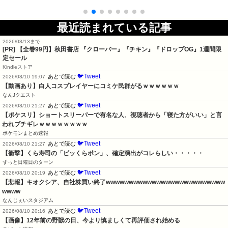
最近読まれている記事
2026/08/13まで
[PR]
【全巻99円】秋田書店 『クローバー』『チキン』『ドロップOG』1週間限
定セール
Kindleストア
🐦Tweet
あとで読む
2026/08/10 19:07
【動画あり】白人コスプレイヤーにコミケ民群がるｗｗｗｗｗｗ
なんJクエスト
🐦Tweet
あとで読む
2026/08/10 21:27
【ポケスリ】ショートスリーパーで有名な人、視聴者から「寝た方がいい」と言
われブチギレｗｗｗｗｗｗｗｗ
ポケモンまとめ速報
🐦Tweet
あとで読む
2026/08/10 21:27
【衝撃】くら寿司の「ビッくらポン」、確定演出がコレらしい・・・・・
ずっと日曜日のターン
🐦Tweet
あとで読む
2026/08/10 20:19
【悲報】キオクシア、自社株買い終了wwwwwwwwwwwwwwwwwwwwwwwwww
wwww
なんじぇいスタジアム
🐦Tweet
あとで読む
2026/08/10 20:16
【画像】12年前の野獣の日、今より慎ましくて再評価され始める