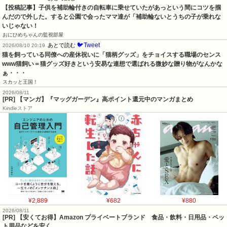
【投稿記事】子供を補助輪付きの自転車に乗せていたがあっという間にコツを掴
んだので外した。すると公園で会ったママ達が「補助輪ないとうちの子が乗れな
いじゃない！
おにひめちゃんの監視部屋
🐦Tweet
あとで読む
2026/08/10 20:19
猫を飼っている同僚への産休祝いに「猫柄グッズ」をチョイスする職場のセンス
www猫飼い＝猫グッズ好きという安易な連想で選ばれる微妙な贈り物がなんかな
ぁ・・・
スカッと王国！
2026/08/11
[PR] 【マンガ】『マッグガーデン』高ポイント還元中のマンガまとめ
Kindleストア
¥2,889
¥682
¥880
2026/08/11
[PR] 【安くてお得】Amazon プライベートブランド 食品・飲料・日用品・ペッ
ト用品などを安く