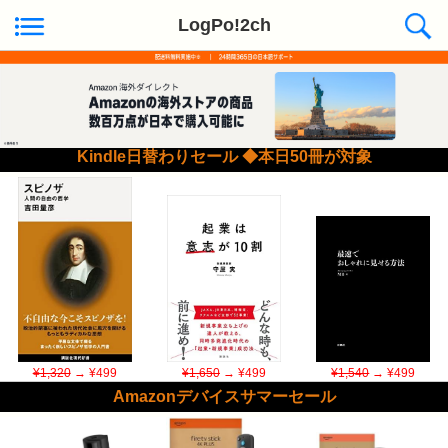
LogPo!2ch
Kindle日替わりセール ◆本日50冊が対象
¥1,320
→ ¥499
¥1,650
→ ¥499
¥1,540
→ ¥499
Amazonデバイスサマーセール