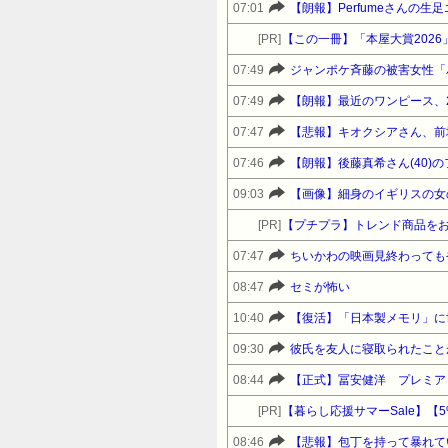
07:01
【朗報】Perfumeさんの
[PR]
【この一冊】「本屋大賞202
07:49
ジャンポケ斉藤の被害女性「バ
07:49
【朗報】最近のワンピース、
07:47
【悲報】キオクシアさん、前
07:46
【朗報】後藤真希さん(40)
09:03
【画像】細身のイギリスの女の
[PR]
【プチプラ】トレンド商品をお得に
07:47
ちいかわの映画見終わっても
08:47
セミが怖い
10:40
【復活】「日本製メモリ」に
09:30
彼氏を友人に寝取られたこと
08:44
[PR]
08:46
【悲報】包丁を持って暴れて