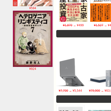
¥594
¥1,870
→ ¥499
¥1,527
→ ¥4
¥924
¥7,700
→ ¥5,544
¥79,900
→ ¥63,