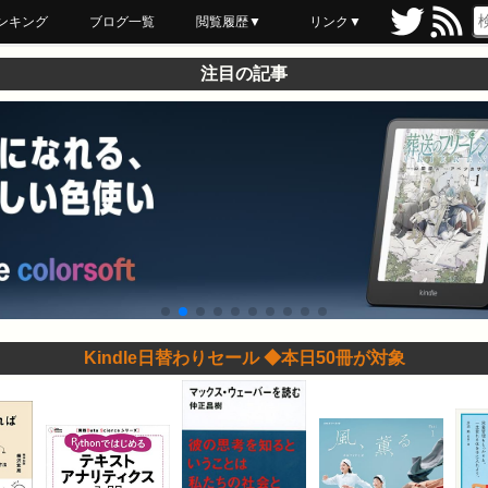
ンキング
ブログ一覧
閲覧履歴▼
リンク▼
ブックマーク
最近読んだ
あとで読む
ネットスーパー
飲食店舗用品
セール情報
注目の記事
Kindle日替わりセール ◆本日50冊が対象