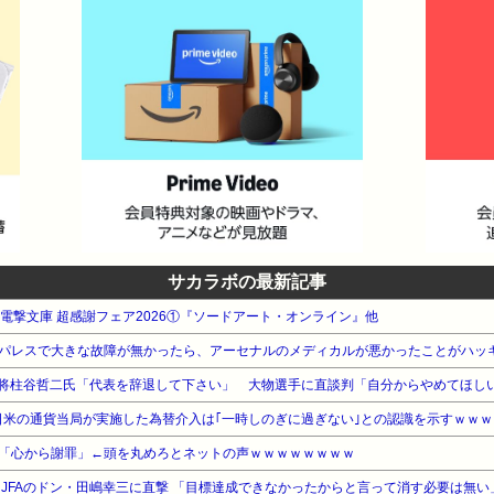
サカラボの最新記事
WA 電撃文庫 超感謝フェア2026①『ソードアート・オンライン』他
パレスで大きな故障が無かったら、アーセナルのメディカルが悪かったことがハッ
将柱谷哲二氏「代表を辞退して下さい」 大物選手に直談判「自分からやめてほし
日米の通貨当局が実施した為替介入は｢一時しのぎに過ぎない｣との認識を示すｗｗｗ
認め「心から謝罪」←頭を丸めろとネットの声ｗｗｗｗｗｗｗｗ
 JFAのドン・田嶋幸三に直撃 「目標達成できなかったからと言って消す必要は無い