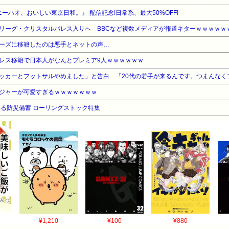
ニーハオ、おいしい東京日和。』 配信記念!日常系、最大50%OFF!
リーグ・クリスタルパレス入りへ BBCなど複数メディアが報道キターｗｗｗｗｗ
ーズに移籍したのは悪手とネットの声…
レス移籍で日本人がなんとプレミア9人ｗｗｗｗｗｗ
ッカーとフットサルやめました」と告白 「20代の若手が来るんです。つまんなく
ジャーが可愛すぎるｗｗｗｗｗｗｗ
る防災備蓄 ローリングストック特集
¥1,210
¥100
¥880