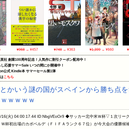
5
¥968
→ ¥457
¥748
→ ¥363
¥1,399
→ ¥660
¥
集英社 創業100周年記念！人気作に割引クーポン配布中！
暮らし応援サマーSale いつの間にか開催中！
zon公式 Kindle本 サマーセール第1弾
めは
こちら
デとかいう謎の国がスペインから勝ち点を
ｗｗｗｗｗ
06/16(火) 04:00:17.44 ID:NbgVEoOr9 ◆サッカー北中米Ｗ杯
 Ｗ杯初出場のカボベルデ（ＦＩＦＡランク６７位）が今大会の優勝候