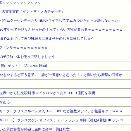
生足エッッッッッッッッッッッ
6」大賞受賞作『イン・ザ・メガチャーチ』
ウムクーヘン売ったりTikTokライブしててムカついたから示談しなかった」
20年やってた話なんだったの？ってくらい内容が変わるｗｗｗｗｗｗｗｗｗｗ
場で爆上げして再び靴磨きに掴ませたのち再暴落してしまう
のファンサｗｗｗｗｗｗｗｗｗｗ
子(23)「体を使って話しましょう…
ゲット！『Amazon Haul』
やもやすると言う息子に「誰が一番悪いと思った？」と聞いたら衝撃の回答が…
世界中から注文殺到 米マイクロンが１兆５０００億円を表明
がある
【正式】冨安健洋 プレミアリーグ・クリスタルパレス入りへ BBCなど複数メディアが報道キターｗｗｗｗｗｗｗｗ
【暮らし応援サマーSale】【5%OFF！】 タンスのゲン オフィスチェア メッシュ 単脚【移動&着脱OK ランバーサポート付き】樹脂タイプ 脚フレーム メッシュ 31500052(99868)
いた男に警官が発砲し左胸に命中、男は死亡