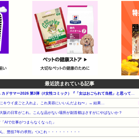
最近読まれている記事
【最大50%OFF】KADOKAWA カドサマー2026 第3弾（#女性コミック）『「女はおごられて当然」と思ってる昭和引きずり女が、婚活した話』『99%離婚 モラハラ夫は変わるのか』『10歳で性被害にあいました』他
にキウイ皮ごと入れよ。これ美容にいいんだよね〜」→ 結果…
大阪の日常がこれ。こんな品がない場所が副首都はさすがにやばないか？
ニア「AIで仕事がつまらなくなった」
ん、懲役7年の求刑』👈これ・・・・・・・・・