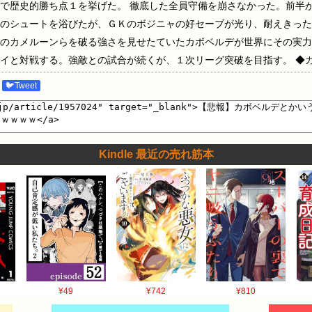
で歴史的勝ち点１を挙げた。 徹底した全員守備を崩さなかった。前半
のシュートを浴びたが、ＧＫのボジニャの好セーブが光り、耐えきった
のカメルーンらを破る強さを見せたていたカボベルデが世界にその実力
イと対戦する。強敵との試合が続くが、１次リーグ突破を目指す。 ◆
最高成績は８強（２０１３、２３年）。ブビスタ監督（５６）。主な選
🐦Tweet
）。 アフリカ大陸の西海岸から約６２０キロ離れた群島国家。首都プ
県程度）。７５年までポルトガル領で 公用語はポルトガル語。信仰は
ぎや移住する人が多く、本国の人口よりも海外在住者の方が多い。 海
ロは補給港で、日本船のマグロ漁の基地がある。…
Kindle 最近の売れ筋本
¥49
¥742
¥810