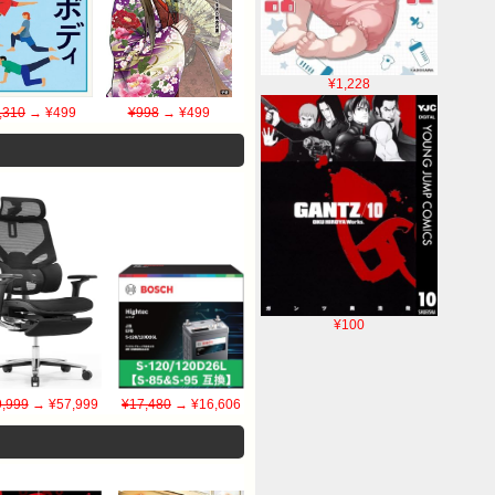
¥1,228
,310
→ ¥499
¥998
→ ¥499
¥100
,999
→ ¥57,999
¥17,480
→ ¥16,606