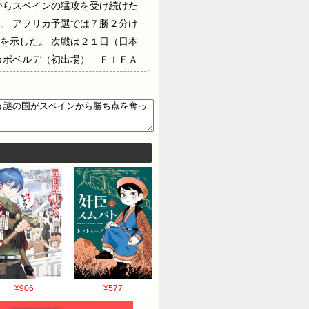
からスペインの猛攻を受け続けた
。 アフリカ予選では７勝２分け
を示した。 次戦は２１日（日本
カボベルデ（初出場） ＦＩＦＡ
手はＤＦコスタ（ビリャレア
ライア。人口は約６０万人。面積
カトリック。年降水量が極端に少
外からの送金は、国のＧＤＰの約
¥906
¥577