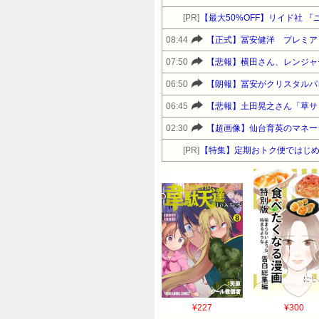
[PR]
【最大50%OFF】リイド社 『
08:44
【正式】冨安健洋 プレミア
07:50
【悲報】横田さん、レンジャ
06:50
【朗報】冨安がクリスタルパ
06:45
【悲報】土田晃之さん「草サ
02:30
【超画像】仙台育英のマネー
[PR]
【特集】定期おトク便ではじめ
¥227
¥300