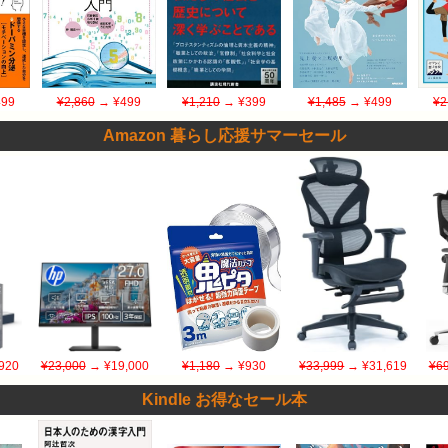
99
¥2,860
→ ¥499
¥1,210
→ ¥399
¥1,485
→ ¥499
¥2
Amazon 暮らし応援サマーセール
920
¥23,000
→ ¥19,000
¥1,180
→ ¥930
¥33,999
→ ¥31,619
¥69
Kindle お得なセール本