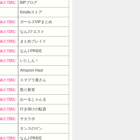
BIPブログ
あとで読む
Kindleストア
ガールズVIPまとめ
あとで読む
なんJクエスト
あとで読む
まとめブレイド
あとで読む
なんJ PRIDE
あとで読む
いたしん！
あとで読む
Amazon Haul
スマブラ屋さん
あとで読む
怒り新党
あとで読む
おーるじゃんる
あとで読む
行き掛けの駄賃
あとで読む
サカラボ
あとで読む
タンスのゲン
4799円
→ 4555円
なんJ PRIDE
あとで読む