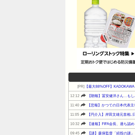
[PR]
【最大88%OFF】KADOKA
12:12
【朗報】冨安健洋さん…もし
11:40
【悲報】かつての日本代表主
11:05
【円介入】岸田文雄元首相､
10:32
【速報】FIFA会長、過ち
09:45
【謎】森保監督「続投の謎」