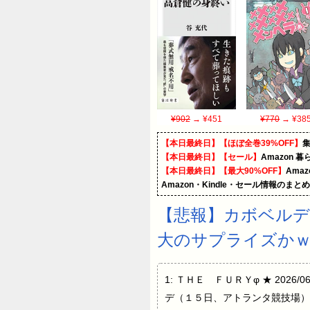
¥902
→ ¥451
¥770
→ ¥38
【本日最終日】【ほぼ全巻39%OFF】
【本日最終日】【セール】
Amazon 
【本日最終日】【最大90%OFF】
Ama
Amazon・Kindle・セール情報のまと
【悲報】カボベル
大のサプライズかｗ
1: ＴＨＥ ＦＵＲＹφ ★ 2026/
デ（１５日、アトランタ競技場）