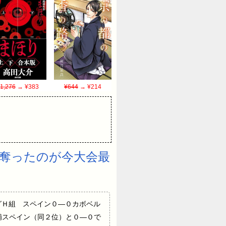
1,276
→ ¥383
¥644
→ ¥214
奪ったのが今大会最
▽１次リーグＨ組 スペイン０―０カボベル
補スペイン（同２位）と０―０で