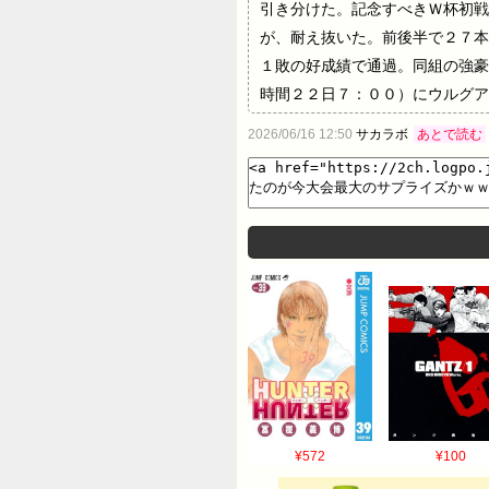
引き分けた。記念すべきＷ杯初戦
が、耐え抜いた。前後半で２７本
１敗の好成績で通過。同組の強豪
時間２２日７：００）にウルグア
ランク６７位。アフリカ選手権の
2026/06/16 12:50
サカラボ
あとで読む
ル）、ＭＦモンテイロ（ズウォレ
は約４千平方キロメートル（滋賀
なく、農業生産に適さない。出稼
２割を占める。第２の都市ミンデ
¥572
¥100