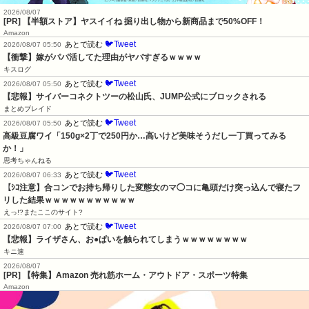
2026/08/07
[PR] 【半額ストア】ヤスイイね 掘り出し物から新商品まで50%OFF！
Amazon
🐦Tweet
あとで読む
2026/08/07 05:50
【衝撃】嫁がパパ活してた理由がヤバすぎるｗｗｗｗ
キスログ
🐦Tweet
あとで読む
2026/08/07 05:50
【悲報】サイバーコネクトツーの松山氏、JUMP公式にブロックされる
まとめブレイド
🐦Tweet
あとで読む
2026/08/07 05:50
高級豆腐ワイ「150g×2丁で250円か…高いけど美味そうだし一丁買ってみる
か！」
思考ちゃんねる
🐦Tweet
あとで読む
2026/08/07 06:33
【ｼｺ注意】合コンでお持ち帰りした変態女のマ◯コに亀頭だけ突っ込んで寝たフ
リした結果ｗｗｗｗｗｗｗｗｗｗｗ
えっ!?またここのサイト?
🐦Tweet
あとで読む
2026/08/07 07:00
【悲報】ライザさん、お●ぱいを触られてしまうｗｗｗｗｗｗｗｗ
キニ速
2026/08/07
[PR] 【特集】Amazon 売れ筋ホーム・アウトドア・スポーツ特集