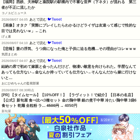
まとめブレイド
🐦Tweet
あとで読む
2026/08/07 04:09
【福岡】西鉄、天神駅と薬院駅の駅構内で不審な音声（下ネタ）が流れる　第三
者が不正に流したか
コノユビニュース
🐦Tweet
あとで読む
2026/08/07 04:05
【画像】オタク「実際にプレイしたらわかるけどライザは友達って感じで性的な
目では見れないｗ」←これ
げぇ速
🐦Tweet
あとで読む
2026/08/07 04:10
【悲報】妻の浮気、うつ病になった俺と子供に迫る危機…その理由がコレｗｗｗ
気団まとめ
🐦Tweet
あとで読む
2026/08/07 04:07
結納の席で初めて嫁親と会ったんだけど、物凄い敵意を向けられた。学歴なんて
あっても仕方ない→金なんか持っていても仕方ない→そんなんだから嫁に行けな
いと…
おにひめちゃんの監視部屋
2026/08/07 08:30時点
[PR] 【タイムセール】【10%OFF！】 【ラヴィット！で紹介】【日本の名店】
【公式】新旬屋 食べ比べ3種セット 金の鶏中華 銀の煮干中華 冷たい鶏中華 3袋6
食セット 乾麺 全粒粉 ラ…
4500円
→ 4050円
新旬屋