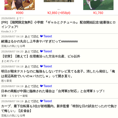
¥990
¥2,860 (+858pt)
¥1,760
2026/09/01 まで！
[PR] 【期間限定無料】小学館 『ギャルとクチュール』 配信開始記念!超最強ヒロ
インフェア!
Kindleストア
🐦Tweet
あとで読む
2026/08/07 04:18
綾瀬はるかの丸出し上半身ヤバすぎだってwwwwwww
芸能人の気になる噂
🐦Tweet
あとで読む
2026/08/07 04:20
【切実】【教えて】生理痛治った方法※出産、ピル以外
まとめブレイド
🐦Tweet
あとで読む
2026/08/07 04:18
明日が期末テストなのに勉強もしないでテレビ見てる息子。消したら発狂し「俺
は底辺高校でいいのｗバカだしｗ」って開き直り。
怒り新党
🐦Tweet
あとで読む
2026/08/07 04:19
日本の商船が中国に臨検された場合は「台湾軍が対応」と台湾軍トップ！
軍事・ミリタリー速報
🐦Tweet
あとで読む
2026/08/07 04:19
カープ、最下位転落も3位が射程圏内。新井監督「特別な日の試合だったので負け
て悔しい」【反省会】
芸能人の気になる噂