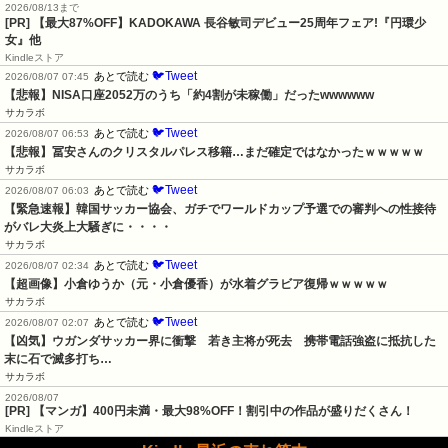
2026/08/13まで
[PR] 【最大87%OFF】KADOKAWA 長谷敏司デビュー25周年フェア!『円環少
女』他
Kindleストア
🐦Tweet
あとで読む
2026/08/07 07:45
【悲報】NISA口座2052万のうち「約4割が未稼働」だったwwwwww
サカラボ
🐦Tweet
あとで読む
2026/08/07 06:53
【悲報】冨安さんのクリスタルパレス移籍…まだ確定ではなかったｗｗｗｗｗ
サカラボ
🐦Tweet
あとで読む
2026/08/07 06:03
【緊急速報】韓国サッカー協会、ガチでワールドカップ予選での審判への性接待
がバレ大炎上大騒ぎに・・・・
サカラボ
🐦Tweet
あとで読む
2026/08/07 02:34
【超画像】小倉ゆうか（元・小倉優香）が水着グラビア復帰ｗｗｗｗｗ
サカラボ
🐦Tweet
あとで読む
2026/08/07 02:07
【凶気】ウガンダサッカー界に衝撃　若き主将が死去　携帯電話強盗に抵抗した
末に石で滅多打ち…
サカラボ
2026/08/07
[PR] 【マンガ】400円未満・最大98%OFF！割引中の作品が盛りだくさん！
Kindleストア