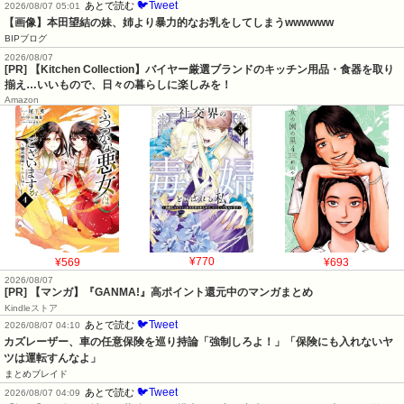
らかに･･････！！
不思議.net
🐦Tweet
あとで読む
2026/08/07 05:01
【画像】本田望結の妹、姉より暴力的なお乳をしてしまうwwwwww
BIPブログ
2026/08/07
[PR] 【Kitchen Collection】バイヤー厳選ブランドのキッチン用品・食器を取り
揃え…いいもので、日々の暮らしに楽しみを！
Amazon
¥569
¥770
¥693
2026/08/07
[PR] 【マンガ】『GANMA!』高ポイント還元中のマンガまとめ
Kindleストア
🐦Tweet
あとで読む
2026/08/07 04:10
カズレーザー、車の任意保険を巡り持論「強制しろよ！」「保険にも入れないヤ
ツは運転すんなよ」