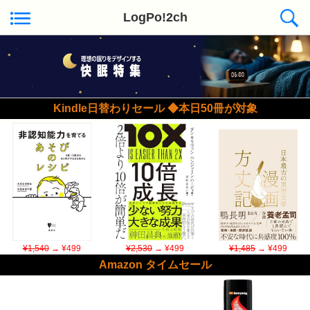
LogPo!2ch
Kindle日替わりセール ◆本日50冊が対象
¥1,540
→ ¥499
¥2,530
→ ¥499
¥1,485
→ ¥499
Amazon タイムセール