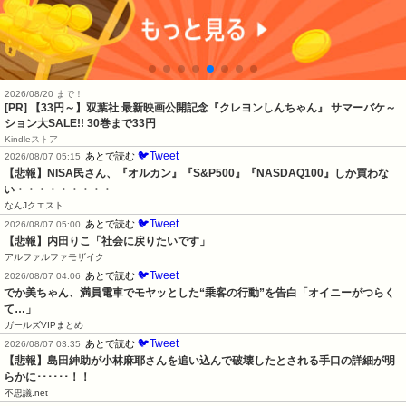
2026/08/20 まで！
[PR]
【33円～】双葉社 最新映画公開記念『クレヨンしんちゃん』 サマーバケ～
ション大SALE!! 30巻まで33円
Kindleストア
🐦Tweet
あとで読む
2026/08/07 05:15
【悲報】NISA民さん、『オルカン』『S&P500』『NASDAQ100』しか買わな
い・・・・・・・・・
なんJクエスト
🐦Tweet
あとで読む
2026/08/07 05:00
【悲報】内田りこ「社会に戻りたいです」
アルファルファモザイク
🐦Tweet
あとで読む
2026/08/07 04:06
でか美ちゃん、満員電車でモヤッとした“乗客の行動”を告白「オイニーがつらく
て…」
ガールズVIPまとめ
🐦Tweet
あとで読む
2026/08/07 03:35
【悲報】島田紳助が小林麻耶さんを追い込んで破壊したとされる手口の詳細が明