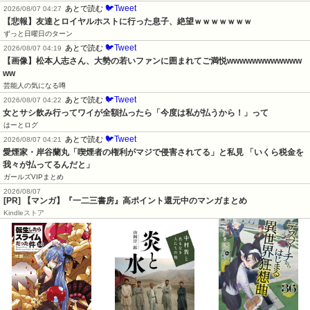
🐦Tweet
あとで読む
2026/08/07 04:27
【悲報】友達とロイヤルホストに行った息子、絶望ｗｗｗｗｗｗｗ
ずっと日曜日のターン
🐦Tweet
あとで読む
2026/08/07 04:19
【画像】松本人志さん、大勢の若いファンに囲まれてご満悦wwwwwwwwwwww
ww
芸能人の気になる噂
🐦Tweet
あとで読む
2026/08/07 04:22
女とサシ飲み行ってワイが全額払ったら「今度は私が払うから！」って
はーとログ
🐦Tweet
あとで読む
2026/08/07 04:21
愛煙家・岸谷蘭丸「喫煙者の権利がマジで侵害されてる」と私見 「いくら税金を
我々が払ってるんだと」
ガールズVIPまとめ
2026/08/07
[PR] 【マンガ】『一二三書房』高ポイント還元中のマンガまとめ
Kindleストア