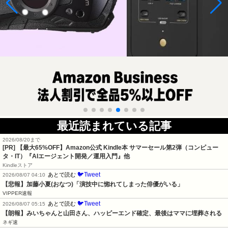
最近読まれている記事
2026/08/20まで
[PR]
【最大65%OFF】Amazon公式 Kindle本 サマーセール第2弾（コンピュー
タ・IT）『AIエージェント開発／運用入門』他
Kindleストア
🐦Tweet
あとで読む
2026/08/07 04:10
【悲報】加藤小夏(おなつ)「演技中に惚れてしまった俳優がいる」
VIPPER速報
🐦Tweet
あとで読む
2026/08/07 05:15
【朗報】みいちゃんと山田さん、ハッピーエンド確定、最後はママに埋葬される
ネギ速