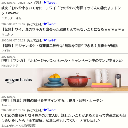
🐦Tweet
あとで読む
2026/08/07 05:25
彼女「おﾁﾝﾁﾝ小さいくせに！」ワイ「そのﾁﾝﾁﾝで毎回イッてんの誰だよ」ドン
ッ！wwww
バズッター速報
🐦Tweet
あとで読む
2026/08/07 05:39
【緊急】ワイ、真のワキガと出会った結果とんでもないことになるｗｗｗｗｗｗ
うしみつ
🐦Tweet
あとで読む
2026/08/07 05:23
【悲報】元ジャンポケ・斉藤慎二被告は“無罪を立証”できる？弁護士が解説
ネギ速
2026/08/07
[PR] 【マンガ】『ホビージャパン』セール・キャンペーン中のマンガ本まとめ
Kindleストア
2026/08/07
[PR] 【特集】理想の眠りをデザインする… 寝具・照明・カーテン
Amazon
🐦Tweet
あとで読む
2026/08/07 05:39
いじめの主犯Aと取り巻きの元友人B。話したいことがあると言って先生含めた話
し合いをしたら「全て誤解。私達は何もしてない」と言い出した
おにひめちゃんの監視部屋