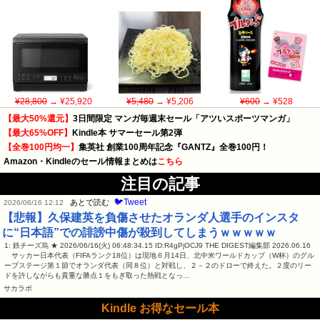
¥28,800
→ ¥25,920
¥5,480
→ ¥5,206
¥600
→ ¥528
【最大50%還元】
3日間限定 マンガ毎週末セール「アツいスポーツマンガ」
【最大65%OFF】
Kindle本 サマーセール第2弾
【全巻100円均一】
集英社 創業100周年記念『GANTZ』全巻100円！
Amazon・Kindleのセール情報まとめは
こちら
注目の記事
🐦Tweet
あとで読む
2026/06/16 12:12
【悲報】久保建英を負傷させたオランダ人選手のインスタ
に“日本語”での誹謗中傷が殺到してしまうｗｗｗｗｗ
1: 鉄チーズ烏 ★ 2026/06/16(火) 06:48:34.15 ID:R4gPjOCJ9 THE DIGEST編集部 2026.06.16
サッカー日本代表（FIFAランク18位）は現地６月14日、北中米ワールドカップ（W杯）のグル
ープステージ第１節でオランダ代表（同８位）と対戦し、２－２のドローで終えた。２度のリー
ドを許しながらも貴重な勝点１をもぎ取った熱戦となっ…
サカラボ
Kindle お得なセール本