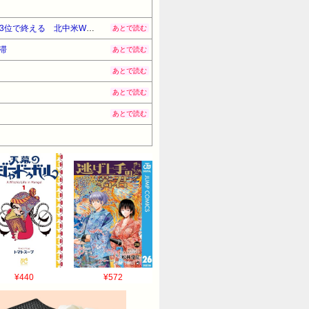
英代表、フランスとの壮絶な打ち合いに6-4勝利！サカ圧巻ハット、ベリンガム独走スーパーゴールなどでW杯を3位で終える 北中米W杯（関連まとめ）
あとで読む
滞
あとで読む
あとで読む
あとで読む
あとで読む
¥440
¥572