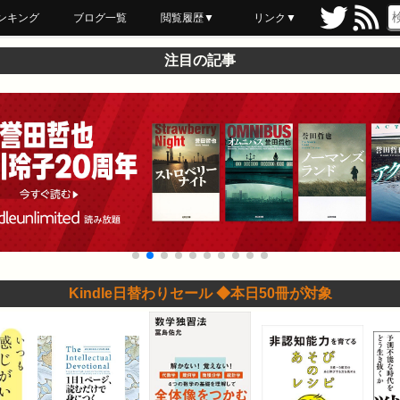
ンキング
ブログ一覧
閲覧履歴▼
リンク▼
ブックマーク
最近読んだ
あとで読む
ネットスーパー
飲食店舗用品
セール情報
注目の記事
Kindle日替わりセール ◆本日50冊が対象