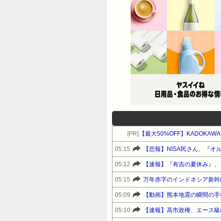
[PR]
【最大50%OFF】KADOKAW
05:15
【悲報】NISA民さん、『オル
05:12
【速報】『有吉の夏休み』、
05:15
万年赤字のインドネシア新幹
05:09
【動画】熊本地震の瞬間の手
05:10