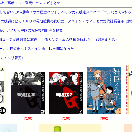
ン社』高ポイント還元中のマンガまとめ
サの獲得に動く！サリバ長期離脱の代役に アストン・ヴィラとの契約延長交渉は停
会長がアメリカ中国のW杯共同開催を提案
和コーチが新監督に就任！「偉大なチームの指揮を執れる」（関連まとめ）
ー、大幅短縮へ！スペイン紙「17分間になった」
『カミソリ替刃』
¥100
¥100
¥862