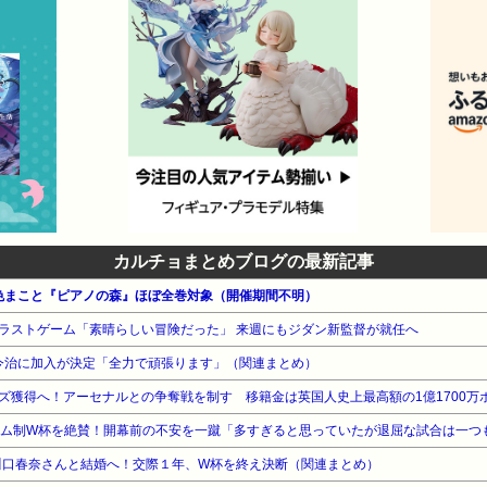
カルチョまとめブログの最新記事
色まこと『ピアノの森』ほぼ全巻対象（開催期間不明）
ラストゲーム「素晴らしい冒険だった」 来週にもジダン新監督が就任へ
2今治に加入が決定「全力で頑張ります」（関連まとめ）
ズ獲得へ！アーセナルとの争奪戦を制す 移籍金は英国人史上最高額の1億1700万ポ
ーム制W杯を絶賛！開幕前の不安を一蹴「多すぎると思っていたが退屈な試合は一つ
川口春奈さんと結婚へ！交際１年、W杯を終え決断（関連まとめ）