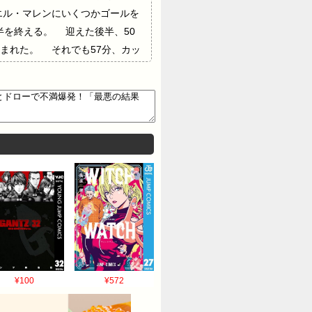
エル・マレンにいくつかゴールを
半を終える。 迎えた後半、50
まれた。 それでも57分、カッ
ビルに鮮やかな一撃を突き刺され
の結果にオランダのファンの不満
い守備」「最悪の結果だ」「交代
掴めるか。 構成●サッカーダイ
¥100
¥572