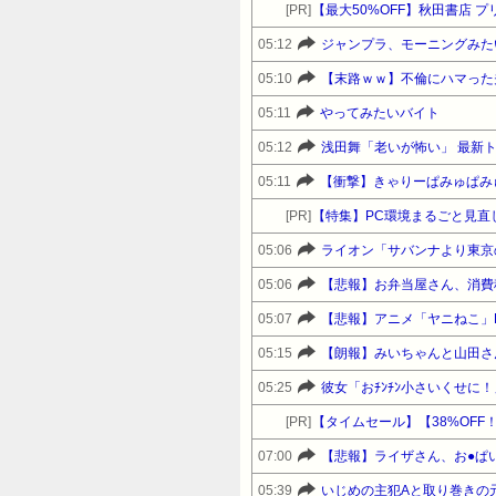
[PR]
【最大50%OFF】秋田書店
05:12
ジャンプラ、モーニングみた
05:10
【末路ｗｗ】不倫にハマった
05:11
やってみたいバイト
05:12
浅田舞「老いが怖い」 最新
05:11
【衝撃】きゃりーぱみゅぱみ
[PR]
【特集】PC環境まるごと見直
05:06
ライオン「サバンナより東京
05:06
【悲報】お弁当屋さん、消費
05:07
【悲報】アニメ「ヤニねこ」
05:15
【朗報】みいちゃんと山田さ
05:25
彼女「おﾁﾝﾁﾝ小さいくせに
[PR]
07:00
【悲報】ライザさん、お●ぱ
05:39