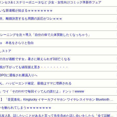
 プリンセス&ミステリーボニータなど 少女・女性向けコミック準新作フェア
いな新連載が始まるｗｗｗｗｗｗｗｗ
夫、離婚決意するも周囲の反応がコレｗｗｗ
トレーニングを次々導入「自分の体で人体実験したくなっちゃう」
ゅ 本名をさらりと告白
しストア
の方が過酷です女」暑さに耐えられず3頭亡くなる
税が下がっても値段据え置き・・・・・・・・・
BPOに通報され審議入りへ
ん、ハッピーエンド確定、最後はママに埋葬される
！」ワイ「そのﾁﾝﾁﾝで毎回イッてんの誰だよ」ドンッ！wwww
【タイムセール】【38%OFF！】 「音質進化」Kinglucky イヤーカフイヤホン ワイヤレスイヤホン Bluetooth 6.0 耳挟み式 耳を塞がない 4gの超軽量 2台同時接続 50時間連続再生 オープンイヤホン 超低遅延 IPX5防水 音漏れ防止 クリアな通話品質 日本語マニュアル ローズゴールド
いを触られてしまうｗｗｗｗｗｗｗｗ
いじめの主犯Aと取り巻きの元友人B。話したいことがあると言って先生含めた話し合いをしたら「全て誤解。私達は何もしてない」と言い出した