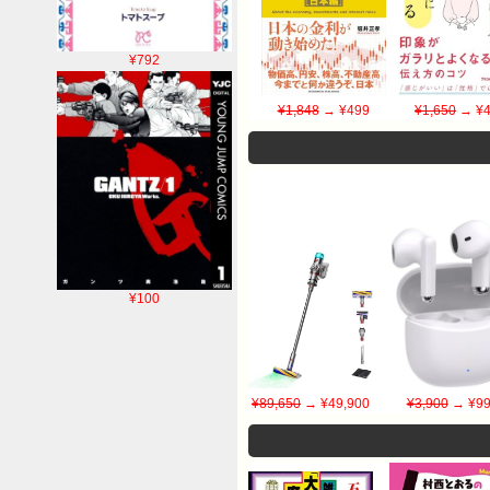
¥792
¥1,848
→ ¥499
¥1,650
→ ¥4
¥100
¥89,650
→ ¥49,900
¥3,900
→ ¥99