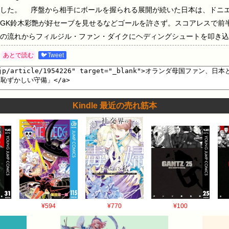
戦した。 序盤から相手にボールを握られる展開が続いた日本は、ドニ
GK鈴木彩艶が好セーブを見せるなどゴールを許さず。スコアレスで前
の流れからフィルジル・ファン・ダイクにヘディングシュートを叩き込
ートを突き刺して同点弾を奪取。しかし64分にクリセンシオ・サマー
あとで読む
🐦Tweet
9分に鎌田のゴールで追いつき、２－２の引き分けに持ち込んだ。 こ
に欠ける」「目を覚ませよ」「相手を舐めてプレーするな」「恥ずかし
た声があがっている。 日本は次節、20日にチュニジアと激突。勝利を
Kindle 最近の売れ筋本
¥594
¥770
¥100