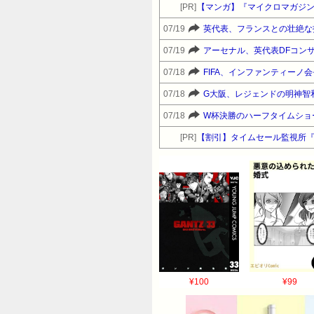
[PR]
【マンガ】『マイクロマガジ
07/19
07/19
アーセナル、英代表DFコン
07/18
FIFA、インファンティーノ
07/18
G大阪、レジェンドの明神智
07/18
W杯決勝のハーフタイムショ
[PR]
【割引】タイムセール監視所
¥100
¥99