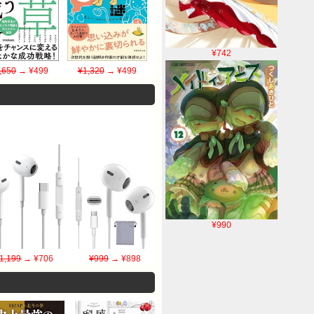
¥742
,650
→ ¥499
¥1,320
→ ¥499
¥990
1,199
→ ¥706
¥999
→ ¥898