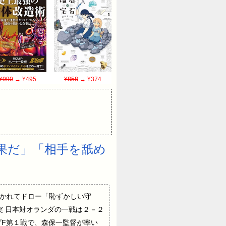
¥990
→ ¥495
¥858
→ ¥374
果だ」「相手を舐め
かれてドロー「恥ずかしい守
ュニジアと激突 日本対オランダの一戦は２－２
ープF第１戦で、森保一監督が率い