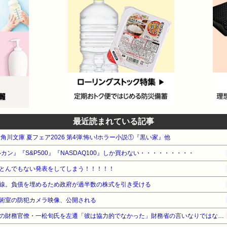
最近読まれている記事
A 角川文庫 夏フェア2026 第4弾:怖い!ホラー小説①『黒い家』他
カン』『S&P500』『NASDAQ100』しか買わない・・・・・・・・・
とんでもない発表をしてしまう！！！！！
線。負債を埋めるため政府が過半数の株式を引き受ける
術室の防犯カメラ映像、公開される
【速報】高市政権、エース級の財務官僚・一松旬氏を左遷「彼は協力的でなかった」財務省の言いなりではないことが判明