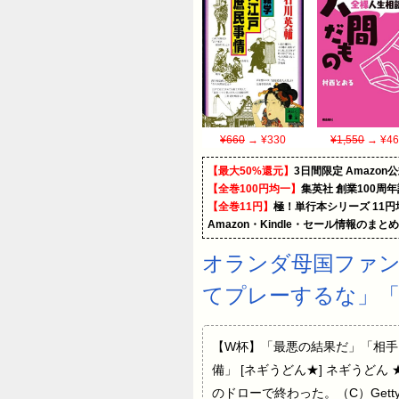
¥660
→ ¥330
¥1,550
→ ¥46
【最大50%還元】
3日間限定 Amaz
【全巻100円均一】
集英社 創業100周
【全巻11円】
極！単行本シリーズ 11
Amazon・Kindle・セール情報のまと
オランダ母国ファン
てプレーするな」
【W杯】「最悪の結果だ」「相手
備」 [ネギうどん★] ネギうどん ★ 2
のドローで終わった。（C）Get