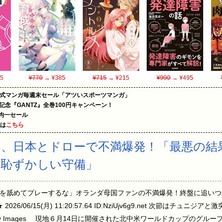
5
¥770
→ ¥385
¥715
→ ¥215
¥990
→ ¥495
on公式マンガ毎週末セール「アツいスポーツマンガ」
年記念『GANTZ』全巻100円キャンペーン！
円均一セール
めは
こちら
、日本とドローで不満爆発！「最悪の結
「恥ずかしい守備」
を舐めてプレーするな」オランダ母国ファンの不満爆発！終盤に追いつ
026/06/15(月) 11:20:57.64 ID:NziUjv6g9.net 次節はチ
ty Images 現地６月14日に開催された北中米ワールドカップのグル