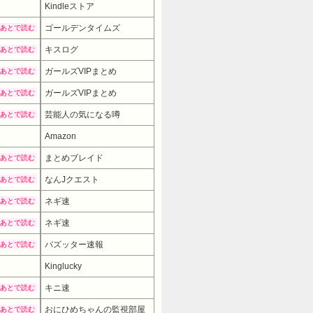
Kindleストア
ゴールデンタイムズ
あとで読む
キスログ
あとで読む
ガールズVIPまとめ
あとで読む
ガールズVIPまとめ
あとで読む
芸能人の気になる噂
あとで読む
Amazon
まとめブレイド
あとで読む
なんJクエスト
あとで読む
ネギ速
あとで読む
ネギ速
あとで読む
バズッター速報
あとで読む
Kinglucky
キニ速
あとで読む
おにひめちゃんの監視部屋
あとで読む