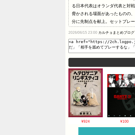
る日本代表はオランダ代表と対
脅かされる場面があったものの、
分に先制点を献上。セットプレー
トインから中村敬斗が右足のシュ
2026/06/15 23:00
カルチョまとめブログ
て勝ち越しを許す。それでも8
が爆発。SNS上では、「創造性
策で完全にぶち壊された」といっ
ジェストWeb編集部…
¥924
¥100