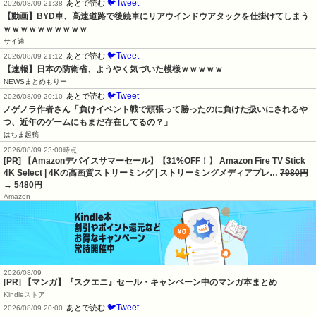
🐦Tweet
あとで読む
2026/08/09 21:38
【動画】BYD車、高速道路で後続車にリアウインドウアタックを仕掛けてしまう
ｗｗｗｗｗｗｗｗｗｗ
サイ速
🐦Tweet
あとで読む
2026/08/09 21:12
【速報】日本の防衛省、ようやく気づいた模様ｗｗｗｗｗ
NEWSまとめもりー
🐦Tweet
あとで読む
2026/08/09 20:10
ノゲノラ作者さん「負けイベント戦で頑張って勝ったのに負けた扱いにされるや
つ、近年のゲームにもまだ存在してるの？」
はちま起稿
2026/08/09 23:00時点
[PR] 【Amazonデバイスサマーセール】【31%OFF！】 Amazon Fire TV Stick
4K Select | 4Kの高画質ストリーミング | ストリーミングメディアプレ…
7980円
→ 5480円
Amazon
2026/08/09
[PR] 【マンガ】『スクエニ』セール・キャンペーン中のマンガ本まとめ
Kindleストア
🐦Tweet
あとで読む
2026/08/09 20:00