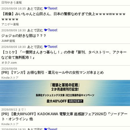
日刊やきう速報
🐦Tweet
あとで読む
2026/08/09 18:35
【画像】みいちゃんと山田さん、日本の警察なめすぎで炎上ｗｗｗｗwｗｗｗｗ
ｗｗｗｗｗ
アニゲー速報
🐦Tweet
あとで読む
2026/08/09 18:30
ジョジョの好きな部は？？？
JUMP速報
🐦Tweet
あとで読む
2026/08/09 18:30
【コミケ】「一畳間まんきつ暮らし！」の作者『新刊、タペストリー、アクキー
など全て無料配布！』
オタク.com
2026/08/09
[PR] 【マンガ】お得な割引・還元セール中の女性マンガ本まとめ
Kindleストア
2026/08/13 まで！
[PR] 【最大88%OFF】KADOKAWA 電撃文庫 超感謝フェア2026①『ソードアー
ト・オンライン』他
Kindleストア
🐦Tweet
あとで読む
2026/08/09 18:30