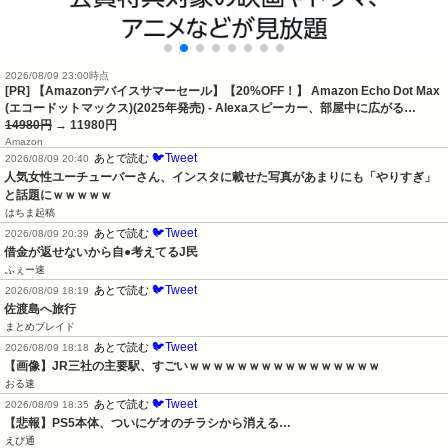
2026/08/09 23:00時点
[PR] 【Amazonデバイスサマーセール】【20%OFF！】 Amazon Echo Dot Max
(エコードットマックス)(2025年発売) - Alexaスピーカー、部屋中に広がる…
14980円
→ 11980円
Amazon
🐦Tweet
あとで読む
2026/08/09 20:40
人気女性ユーチューバーさん、インスタに載せた写真があまりにも「やりすぎ」
と話題にｗｗｗｗｗ
はちま起稿
🐦Tweet
あとで読む
2026/08/09 20:39
借金が返せないから自●考えてるJ民
ふぇー速
🐦Tweet
あとで読む
2026/08/09 18:19
佐渡島へ旅行
まとめブレイド
🐦Tweet
あとで読む
2026/08/09 18:18
【画像】JR三社の主要駅、すごいｗｗｗｗｗｗｗｗｗｗｗｗｗｗｗｗ
おる速
🐦Tweet
あとで読む
2026/08/09 18:35
【悲報】PS5本体、ついにゲオのチラシから消える…
えび通