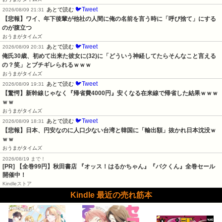
🐦Tweet
あとで読む
2026/08/09 21:31
【悲報】ワイ、年下後輩が他社の人間に俺の名前を言う時に「呼び捨て」にする
のが腹立つ
おうまがタイムズ
🐦Tweet
あとで読む
2026/08/09 20:31
俺氏30歳、初めて出来た彼女に(32)に「どういう神経してたらそんなこと言える
の？笑」とブチギレられるｗｗｗ
おうまがタイムズ
🐦Tweet
あとで読む
2026/08/09 19:31
【驚愕】新幹線じゃなく『帰省費4000円』安くなる在来線で帰省した結果ｗｗｗ
ｗｗ
おうまがタイムズ
🐦Tweet
あとで読む
2026/08/09 18:31
【悲報】日本、円安なのに人口少ない台湾と韓国に「輸出額」抜かれ日本沈没ｗ
ｗｗ
おうまがタイムズ
2026/08/19 まで！
[PR]
【全巻99円】秋田書店 『オッス！はるかちゃん』『バクくん』全巻セール
開催中！
Kindleストア
Kindle 最近の売れ筋本