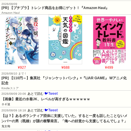
2026/08/09
[PR] 【プチプラ】トレンド商品をお得にゲット！『Amazon Haul』
Amazon Haul
¥927
¥688
¥499
2026/08/10 まで！
[PR]
【110円～】集英社 『ジャンケットバンク』×『LIAR GAME』 Wアニメ化
記念
Kindleストア
🐦Tweet
あとで読む
2026/08/09 20:06
【画像】最近の水着JK、レベルが高すぎるｗｗｗｗｗｗ
ネギ速
🐦Tweet
あとで読む
2026/08/09 18:18
【は？】あるボランティア団体に支援していた。すると一度も話したことないメ
ンバーの男（既婚）が謎の衝撃発言。「俺への好意から支援してるんでしょ？」
鬼女梅