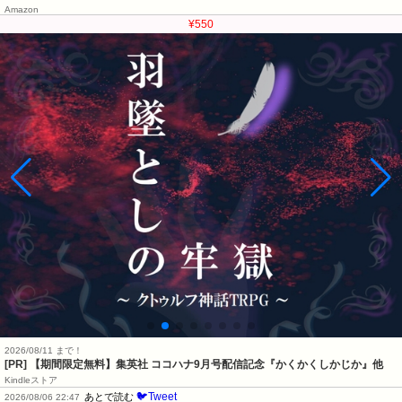
Amazon
¥550
2026/08/11 まで！
[PR] 【期間限定無料】集英社 ココハナ9月号配信記念『かくかくしかじか』他
Kindleストア
🐦Tweet
あとで読む
2026/08/06 22:47