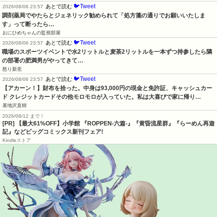
🐦Tweet
あとで読む
2026/08/06 23:57
調剤薬局でやたらとジェネリック勧められて「処方箋の通りでお願いいたしま
す」って断ったら…
おにひめちゃんの監視部屋
🐦Tweet
あとで読む
2026/08/06 23:57
職場のスポーツイベントで水2リットルと麦茶2リットルを一本ずつ持参したら隣
の部署の肥満男がやってきて…
怒り新党
🐦Tweet
あとで読む
2026/08/06 23:57
【アカーン！】財布を拾った。中身は93,000円の現金と免許証、キャッシュカー
ド クレジットカードその他モロモロが入っていた。私は大喜びで家に帰り…
基地沢直樹
2026/08/12 まで！
[PR] 【最大61%OFF】小学館 『ROPPEN-六篇-』『黄昏流星群』『らーめん再遊
記』などビッグコミックス新刊フェア!
Kindleストア