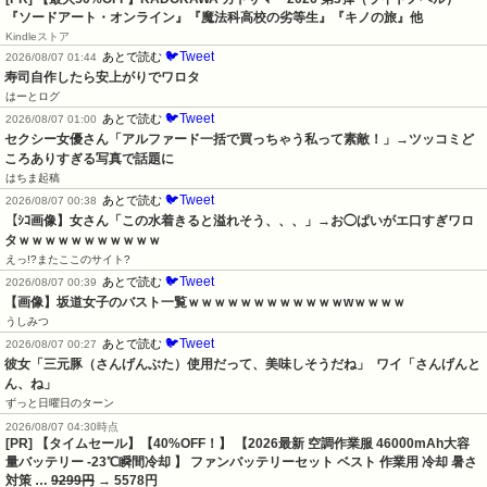
『ソードアート・オンライン』『魔法科高校の劣等生』『キノの旅』他
Kindleストア
🐦Tweet
あとで読む
2026/08/07 01:44
寿司自作したら安上がりでワロタ
はーとログ
🐦Tweet
あとで読む
2026/08/07 01:00
セクシー女優さん「アルファード一括で買っちゃう私って素敵！」→ツッコミど
ころありすぎる写真で話題に
はちま起稿
🐦Tweet
あとで読む
2026/08/07 00:38
【ｼｺ画像】女さん「この水着きると溢れそう、、、」→お◯ぱいがエ口すぎワロ
タｗｗｗｗｗｗｗｗｗｗｗ
えっ!?またここのサイト?
🐦Tweet
あとで読む
2026/08/07 00:39
【画像】坂道女子のバスト一覧ｗｗｗｗｗｗｗｗｗｗｗｗwｗｗｗｗ
うしみつ
🐦Tweet
あとで読む
2026/08/07 00:27
彼女「三元豚（さんげんぶた）使用だって、美味しそうだね」  ワイ「さんげんと
ん、ね」
ずっと日曜日のターン
2026/08/07 04:30時点
[PR] 【タイムセール】【40%OFF！】 【2026最新 空調作業服 46000mAh大容
量バッテリー -23℃瞬間冷却 】 ファンバッテリーセット ベスト 作業用 冷却 暑さ
対策 …
9299円
→ 5578円