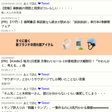
🐦Tweet
あとで読む
2026/08/06 23:02
【悲報】麻酔銃の理想と現実がコレらしい・・・・・
働く大人の非常識
2026/08/11まで
[PR] 【77円～】徳間書店 単話版なら続きが読める! 「奴奴奴奴!」単行本2巻解禁
フェア
Kindleストア
2026/08/07
[PR]
【Kindle】毎月1日更新 月替わりセール 130冊程度が大幅割引！『やわらか
く、考える。』他
Kindleストア
🐦Tweet
あとで読む
2026/08/06 23:03
「サウダージ」とかいうサウダージでしか聞いたことない言葉
流速VIP
🐦Tweet
あとで読む
2026/08/06 23:02
「キム兄」こと木村祐一さん、誰だか分からないくらい激変してしまう・・・
オレ的ゲーム速報＠刃
🐦Tweet
あとで読む
2026/08/06 23:02
トランプ肝入りの「戦艦トランプ」、一隻作るのに4兆円かかる模様wwwwwww