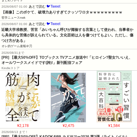
まとめブレイド
🐦Tweet
あとで読む
2026/08/07 01:00
【画像】このボケて、破壊力ありすぎてクッソワロタｗｗｗｗｗｗｗｗｗ
哲学ニュースnwk
🐦Tweet
あとで読む
2026/08/07 01:00
近畿大学准教授、苦言「みいちゃん呼びが揶揄する言葉として使われ、当事者か
ら具体的な苦痛が訴えられている。文化芸術は人を傷つけてもよい。ただし、傷
つけ方がある」
オレ的ゲーム速報＠刃
2026/08/31まで
[PR] 【最大50%OFF】TOブックス TVアニメ放送中!「ヒロイン?聖女?いいえ、
オールワークスメイドです(誇)!」新刊配信フェア
Kindleストア
¥2,178
¥2,475
¥1,584
2026/08/13 まで！
[PR]
【最大50%OFF】KADOKAWA カドサマー2026 第3弾（ライトノベル）