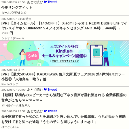
🐦Tweet
あとで読む
2026/08/06 23:58
今更リングフィット
ガールズVIPまとめ
2026/08/07 04:30時点
[PR] 【タイムセール】【14%OFF！】 Xiaomi シャオミ REDMI Buds 8 Lite ワイ
ヤレスイヤホン Bluetooth 5.4 ノイズキャンセリング ANC 36時…
3480円
→
2980円
シャオミ(Xiaomi)
2026/08/13 まで！
[PR] 【最大50%OFF】KADOKAWA 角川文庫 夏フェア2026 第4弾:怖い!ホラー
小説③『火喰鳥を、喰う』他
Kindleストア
🐦Tweet
あとで読む
2026/08/07 00:00
【動画】駅構内のスピーカーから強烈な下ネタ音声が垂れ流される 全乗客困惑の
音声がこちらｗｗｗｗｗｗ
オレ的ゲーム速報＠刃
🐦Tweet
あとで読む
2026/08/06 23:57
母子家庭で育った私のことを底辺だと思い込んでいた義弟嫁。うちが母から援助
を受けてると知った途端「うちの子にも同じようにすべき！」
はーとらいふ