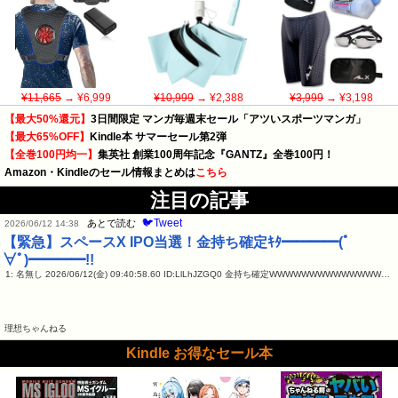
¥11,665
→ ¥6,999
¥10,999
→ ¥2,388
¥3,999
→ ¥3,198
【最大50%還元】
3日間限定 マンガ毎週末セール「アツいスポーツマンガ」
【最大65%OFF】
Kindle本 サマーセール第2弾
【全巻100円均一】
集英社 創業100周年記念『GANTZ』全巻100円！
Amazon・Kindleのセール情報まとめは
こちら
注目の記事
🐦Tweet
あとで読む
2026/06/12 14:38
【緊急】スペースX IPO当選！金持ち確定ｷﾀ━━━━(ﾟ
∀ﾟ)━━━━!!
1: 名無し 2026/06/12(金) 09:40:58.60 ID:LlLhJZGQ0 金持ち確定WWWWWWWWWWWWWW…
理想ちゃんねる
Kindle お得なセール本