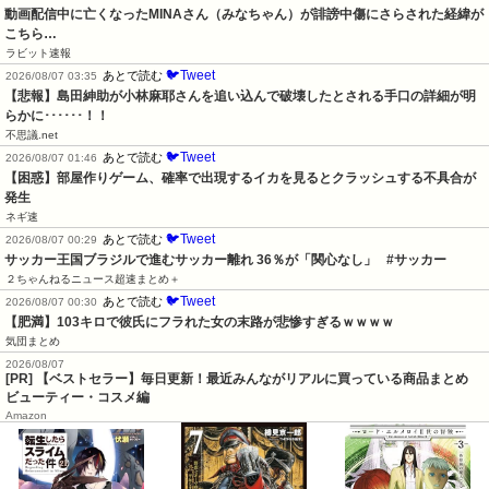
動画配信中に亡くなったMINAさん（みなちゃん）が誹謗中傷にさらされた経緯が
こちら…
ラビット速報
🐦Tweet
あとで読む
2026/08/07 03:35
【悲報】島田紳助が小林麻耶さんを追い込んで破壊したとされる手口の詳細が明
らかに･･････！！
不思議.net
🐦Tweet
あとで読む
2026/08/07 01:46
【困惑】部屋作りゲーム、確率で出現するイカを見るとクラッシュする不具合が
発生
ネギ速
🐦Tweet
あとで読む
2026/08/07 00:29
サッカー王国ブラジルで進むサッカー離れ 36％が「関心なし」   #サッカー
２ちゃんねるニュース超速まとめ＋
🐦Tweet
あとで読む
2026/08/07 00:30
【肥満】103キロで彼氏にフラれた女の末路が悲惨すぎるｗｗｗｗ
気団まとめ
2026/08/07
[PR] 【ベストセラー】毎日更新！最近みんながリアルに買っている商品まとめ
ビューティー・コスメ編
Amazon