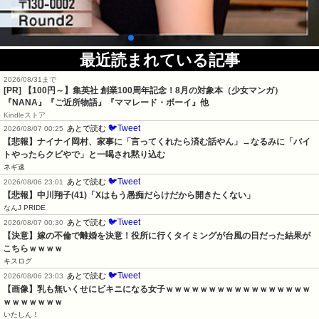
最近読まれている記事
2026/08/31まで
[PR]
【100円～】集英社 創業100周年記念！8月の対象本（少女マンガ）
『NANA』『ご近所物語』『ママレード・ボーイ』他
Kindleストア
🐦Tweet
あとで読む
2026/08/07 00:25
【悲報】ナイナイ岡村、家事に「言ってくれたら済む話やん」→なるみに「バイ
トやったらクビやで」と一喝され黙り込む
ネギ速
🐦Tweet
あとで読む
2026/08/06 23:01
【悲報】中川翔子(41)「Xはもう愚痴だらけだから開きたくない」
なんJ PRIDE
🐦Tweet
あとで読む
2026/08/07 00:30
【決意】嫁の不倫で離婚を決意！役所に行くタイミングが台風の日だった結果が
こちらｗｗｗｗ
キスログ
🐦Tweet
あとで読む
2026/08/06 23:03
【画像】乳も無いくせにビキニになる女子ｗｗｗｗｗｗｗｗｗｗｗｗｗｗｗｗｗ
ｗｗｗｗｗｗｗ
いたしん！