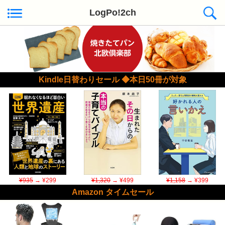
LogPo!2ch
Kindle日替わりセール ◆本日50冊が対象
¥935
→ ¥299
¥1,320
→ ¥499
¥1,158
→ ¥399
Amazon タイムセール