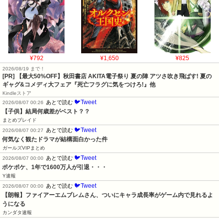
¥792
¥1,650
¥825
2026/08/19 まで！
[PR] 【最大50%OFF】秋田書店 AKITA電子祭り 夏の陣 アツさ吹き飛ばす! 夏の
ギャグ&コメディ大フェア『死亡フラグに気をつけろ!』他
Kindleストア
🐦Tweet
あとで読む
2026/08/07 00:26
【子供】結局何歳差がベスト？？
まとめブレイド
🐦Tweet
あとで読む
2026/08/07 00:27
何気なく観たドラマが結構面白かった件
ガールズVIPまとめ
🐦Tweet
あとで読む
2026/08/07 00:00
ポケポケ、1年で1600万人が引退・・・
Y速報
🐦Tweet
あとで読む
2026/08/07 00:00
【朗報】ファイアーエムブレムさん、ついにキャラ成長率がゲーム内で見れるよ
うになる
カンダタ速報