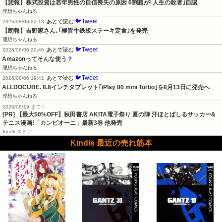
【悲報】株式投資は若年男性の自信喪失の原因 6割超が｢人生の敗者｣自認
理想ちゃんねる
🐦Tweet
あとで読む
2026/08/06 22:13
【朗報】吉野家さん､｢極旨牛鉄板ステーキ定食｣を発売
理想ちゃんねる
🐦Tweet
あとで読む
2026/08/06 20:46
Amazonってそんな使う？
理想ちゃんねる
🐦Tweet
あとで読む
2026/08/06 19:41
ALLDOCUBE､8.8インチタブレット｢iPlay 80 mini Turbo｣を8月13日に発売へ
理想ちゃんねる
2026/08/19 まで！
[PR] 【最大50%OFF】秋田書店 AKITA電子祭り 夏の陣 汗ほとばしるサッカー&
テニス漫画!「カンピオーニ」最新3巻 他発売
Kindleストア
Kindle 最近の売れ筋本