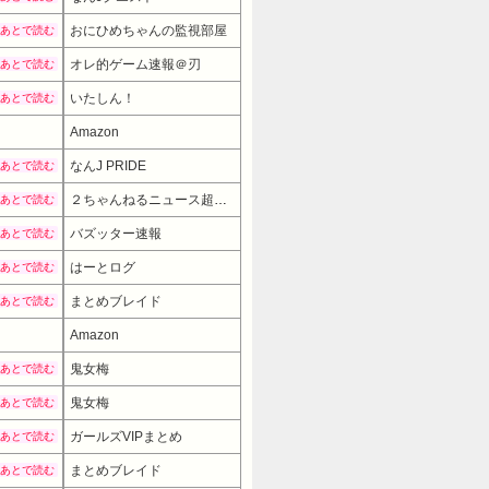
おにひめちゃんの監視部屋
あとで読む
オレ的ゲーム速報＠刃
あとで読む
いたしん！
あとで読む
Amazon
なんJ PRIDE
あとで読む
２ちゃんねるニュース超速まとめ＋
あとで読む
バズッター速報
あとで読む
はーとログ
あとで読む
まとめブレイド
あとで読む
Amazon
12980円
→ 9980円 
鬼女梅
あとで読む
鬼女梅
あとで読む
ガールズVIPまとめ
あとで読む
まとめブレイド
あとで読む