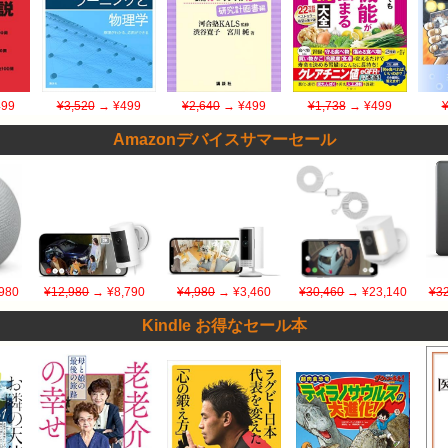
99
¥3,520
→ ¥499
¥2,640
→ ¥499
¥1,738
→ ¥499
Amazonデバイスサマーセール
980
¥12,980
→ ¥8,790
¥4,980
→ ¥3,460
¥30,460
→ ¥23,140
¥32
Kindle お得なセール本