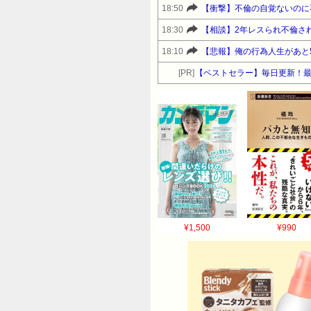
18:50
【衝撃】不倫の自覚ないのに
18:30
【相談】2年レスられ不倫さ
18:10
【悲報】俺の行為人生があと
[PR]
【ベストセラー】毎日更新！
¥1,500
¥990