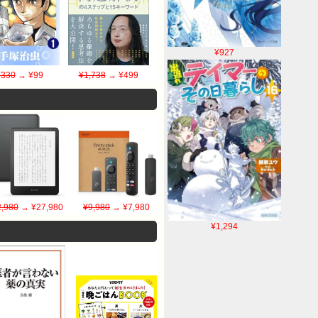
¥927
¥330
→ ¥99
¥1,738
→ ¥499
,980
→ ¥27,980
¥9,980
→ ¥7,980
¥1,294