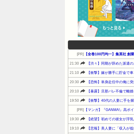
[PR]
【全巻100円均一】集英社 創業
21:30
【渋々】同期が辞めた派遣の
21:10
【衝撃】嫁が勝手に貯金で車
20:30
【恐怖】単身赴任中の俺に突
20:10
【暴露】旦那バレ不倫で離婚
19:50
【衝撃】40代の人妻に手を
[PR]
【マンガ】『GANMA!』高ポ
19:30
【絶望】初めての彼女が浮気
19:10
【悲報】美人妻に「収入が低