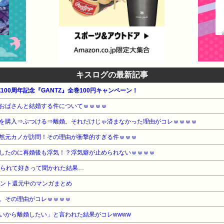
キスログの最新記事
100周年記念『GANTZ』全巻100円キャンペーン！
おばさんと結婚する件についてｗｗｗｗ
を購入⇒ぶつける⇒離婚。それだけじゃ済まなかった理由がコレｗｗｗｗ
然元カノが訪問！その理由が衝撃的すぎる件ｗｗｗ
したのに再婚後も浮気！？浮気癖が止められないｗｗｗｗ
握られて好きって聞かれた結果…
イント還元中のマンガまとめ
。その理由がコレｗｗｗｗ
いから離婚したい」と言われた結果がコレwwww