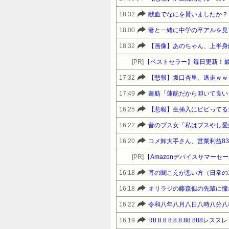
18:32
献血でなにを貰いましたか？
18:00
妻と一緒に中学の卒アルを見
18:32
【画像】あのちゃん、上半身
[PR]
【ベストセラー】毎日更新！
17:32
【悲報】坂口杏里、逃走ｗｗ
17:49
蓮舫「蓮舫だから叩いて良い
16:25
【悲報】生挿入にビビってる
16:22
昔のブス女「私はブスやし愛
16:20
コメ卸大手さん、営業利益8
[PR]
16:18
耳の聞こえが悪い方（日常の
16:18
16:22
令和八年八月八日八時八分八
16:19
R8.8.8 8:8:8:88 888レススレ