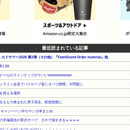
最近読まれている記事
ドサマー2026 第3弾（その他）『Fate/Grand Order material』他
1.88
ールのラインナップがヤバいwwwwwwwww
ンライン会見でバスローブ姿にタバコ喫煙。大問題に
を買える場所
太ももで挟まれた男子高生、瞑想状態に
・キャンペーン中のマンガ本まとめ
の手塚国光の零式サーブ、ガチで強すぎるｗｗｗｗ
ーにじゃがいもはいらない」・・・・・・・・・