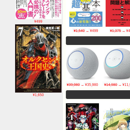
¥499
¥1,540
→ ¥499
¥1,375
→ ¥4
¥39,980
→ ¥35,980
¥14,980
→ ¥11,
¥1,650