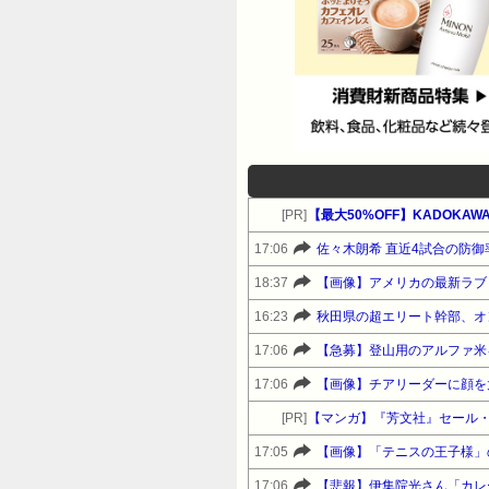
[PR]
【最大50%OFF】KADOKAWA カ
17:06
佐々木朗希 直近4試合の防御率
18:37
【画像】アメリカの最新ラブド
16:23
秋田県の超エリート幹部、オ
17:06
【急募】登山用のアルファ米
17:06
【画像】チアリーダーに顔を
[PR]
【マンガ】『芳文社』セール
17:05
【画像】「テニスの王子様」
17:06
【悲報】伊集院光さん「カレ