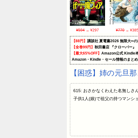
¥594
→ ¥297
¥770
→ ¥38
【88円】
講談社 夏電書2026 無限大∞
【全巻99円】
秋田書店 『クローバー』
【最大65%OFF】
Amazon公式 Kind
Amazon・Kindle・セール情報のまと
【困惑】姉の元旦那
615: おさかなくわえた名無しさん 2
子供1人(娘)で祖父の持つマンション