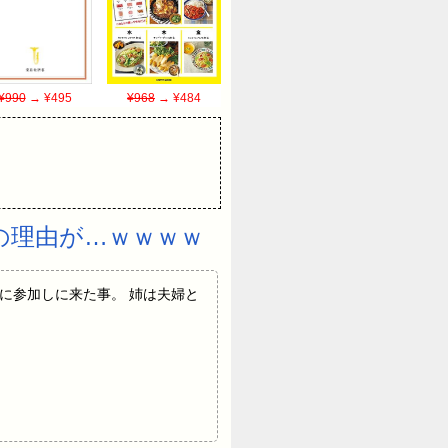
¥990
→ ¥495
¥968
→ ¥484
の理由が…ｗｗｗｗ
の相続の話に参加しに来た事。 姉は夫婦と