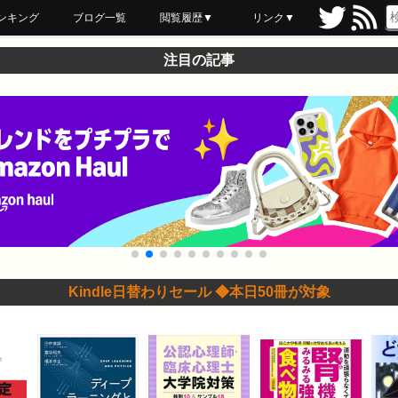
ンキング
ブログ一覧
閲覧履歴▼
リンク▼
ブックマーク
最近読んだ
あとで読む
ネットスーパー
飲食店舗用品
セール情報
注目の記事
Kindle日替わりセール ◆本日50冊が対象