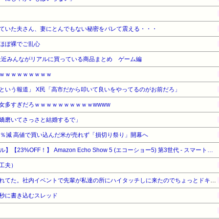
ていた夫さん、妻にとんでもない秘密をバレて震える・・・
ほぼ裸でご乱心
最近みんながリアルに買っている商品まとめ ゲーム編
ｗｗｗｗｗｗｗｗｗ
という報道」 X民「高市だから叩いて良いをやってるのがお前だろ」
女多すぎだろｗｗｗｗｗｗｗｗｗｗwwww
嬌磨いてさっさと結婚するで」
3％減 高値で買い込んだ米が売れず「損切り祭り」開幕へ
【Amazonデバイスサマーセール】【23%OFF！】 Amazon Echo Show 5 (エコーショー5) 第3世代 - スマートディスプレイ with Alexa、2メガピクセルカメラ付き、チャコール
工夫）
オリラジの藤森似の先輩に憧れてた。社内イベントで先輩が私達の所にハイタッチしに来たのでちょっとドキドキしてたら私の前でくるっと踵を返して別の部署の所へ
秒に書き込むスレッド