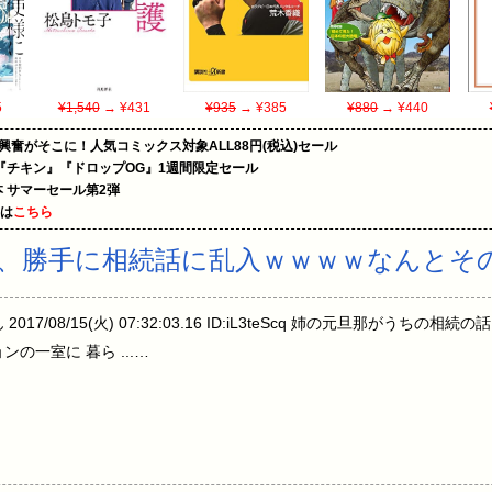
5
¥1,540
→ ¥431
¥935
→ ¥385
¥880
→ ¥440
の興奮がそこに！人気コミックス対象ALL88円(税込)セール
『チキン』『ドロップOG』1週間限定セール
le本 サマーセール第2弾
めは
こちら
、勝手に相続話に乱入ｗｗｗｗなんとそ
017/08/15(火) 07:32:03.16 ID:iL3teScq 姉の元旦那がうち
の一室に 暮ら ...…